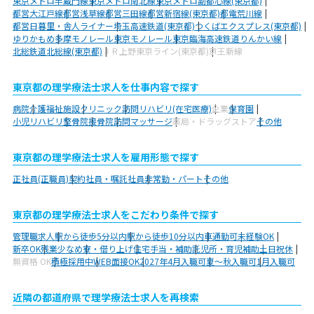
東京メトロ半蔵門線
東京メトロ南北線
東京メトロ副都心線(東京都)
都営大江戸線
都営浅草線
都営三田線
都営新宿線(東京都)
都電荒川線
都営日暮里・舎人ライナー
埼玉高速鉄道(東京都)
つくばエクスプレス(東京都)
ゆりかもめ
多摩モノレール
東京モノレール
東京臨海高速鉄道りんかい線
北総鉄道北総線(東京都)
ＪＲ上野東京ライン(東京都)
京王新線
東京都の理学療法士求人を仕事内容で探す
病院
介護福祉施設
クリニック
訪問リハビリ(在宅医療)
企業
保育園
小児リハビリ
整骨院
接骨院
訪問マッサージ
薬局・ドラッグストア
その他
東京都の理学療法士求人を雇用形態で探す
正社員(正職員)
契約社員・嘱託社員
非常勤・パート
その他
東京都の理学療法士求人をこだわり条件で探す
管理職求人
駅から徒歩5分以内
駅から徒歩10分以内
車通勤可
未経験OK
新卒OK
残業少なめ
寮・借り上げ
住宅手当・補助
託児所・育児補助
土日祝休
無資格 OK
積極採用中
WEB面接OK
2027年4月入職可
夏～秋入職可
1月入職可
近隣の都道府県で理学療法士求人を再検索