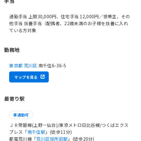
手当
通勤手当 上限30,000円、住宅手当 12,000円／世帯主、その
他手当 扶養手当（配偶者、22歳未満のお子様を扶養に入れ
ている方対象
勤務地
東京都 荒川区
南千住6-36-5
マップを見る
最寄り駅
車通勤可
ＪＲ常磐線(上野－仙台)/東京メトロ日比谷線/つくばエクス
プレス「
南千住駅
」(徒歩11分)
都電荒川線「
荒川区役所前駅
」(徒歩20分)