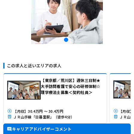
この求人と近いエリアの求人
【東京都／荒川区】週休三日制★
大手訪問看護で安心の研修体制☆
理学療法士募集＜契約社員＞
【月収】30.4万円 ～ 30.4万円
ＪＲ山手線「日暮里駅」（徒歩4分）
ＪＲ山手
キャリアアドバイザーコメント