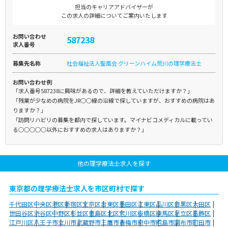
担当のキャリアアドバイザーが
この求人の詳細についてご案内いたします
お問い合わせ
587238
求人番号
募集先名称
社会福祉法人聖風会 グリーンハイム荒川の理学療法士
お問い合わせ例
「求人番号587238に興味があるので、詳細を教えていただけますか？」
「残業が少なめの病院をJR○○線の沿線で探していますが、おすすめの病院はあ
りますか？」
「訪問リハビリの募集を都内で探しています。マイナビコメディカルに載ってい
る○○○○○以外におすすめの求人はありますか？」
他の理学療法士求人を探す
東京都の理学療法士求人を市区町村で探す
千代田区
中央区
港区
新宿区
文京区
台東区
墨田区
江東区
品川区
目黒区
大田区
世田谷区
渋谷区
中野区
杉並区
豊島区
北区
荒川区
板橋区
練馬区
足立区
葛飾区
江戸川区
八王子市
立川市
武蔵野市
三鷹市
青梅市
府中市
昭島市
調布市
町田市