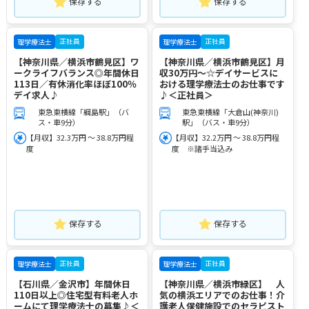
保存する
保存する
正社員
正社員
理学療法士
理学療法士
【神奈川県／横浜市鶴見区】ワ
【神奈川県／横浜市鶴見区】月
ークライフバランス◎年間休日
収30万円～☆デイサービスに
113日／有休消化率ほぼ100％
おける理学療法士のお仕事です
デイ求人♪
♪＜正社員＞
東急東横線「綱島駅」（バ
東急東横線「大倉山(神奈川)
ス・車9分）
駅」（バス・車9分）
【月収】32.3万円 ～ 38.8万円程
【月収】32.2万円 ～ 38.8万円程
度
度 ※諸手当込み
保存する
保存する
正社員
正社員
理学療法士
理学療法士
【石川県／金沢市】年間休日
【神奈川県／横浜市緑区】 人
110日以上◎住宅型有料老人ホ
気の横浜エリアでのお仕事！介
ームにて理学療法士の募集♪＜
護老人保健施設でのセラピスト