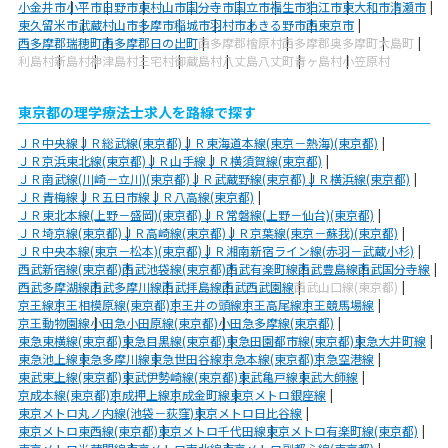
小金井市
小平市
日野市
東村山市
国分寺市
国立市
福生市
狛江市
東大和市
清瀬市
東久留米市
武蔵村山市
多摩市
稲城市
羽村市
あきる野市
西東京市
西多摩郡瑞穂町
西多摩郡日の出町
西多摩郡檜原村
西多摩郡奥多摩町
大島町
利島村
新島村
神津島村
三宅村
御蔵島村
八丈島八丈町
青ヶ島村
小笠原村
東京都の理学療法士求人を路線で探す
ＪＲ中央線
ＪＲ総武線(東京都)
ＪＲ東海道本線(東京－熱海)(東京都)
ＪＲ京浜東北線(東京都)
ＪＲ山手線
ＪＲ横須賀線(東京都)
ＪＲ南武線(川崎－立川)(東京都)
ＪＲ武蔵野線(東京都)
ＪＲ横浜線(東京都)
ＪＲ青梅線
ＪＲ五日市線
ＪＲ八高線(東京都)
ＪＲ東北本線(上野－盛岡)(東京都)
ＪＲ常磐線(上野－仙台)(東京都)
ＪＲ埼京線(東京都)
ＪＲ高崎線(東京都)
ＪＲ京葉線(東京－蘇我)(東京都)
ＪＲ中央本線(東京－松本)(東京都)
ＪＲ湘南新宿ライン線(赤羽－武蔵小杉)
西武新宿線(東京都)
西武池袋線(東京都)
西武有楽町線
西武豊島線
西武国分寺線
西武多摩湖線
西武多摩川線
西武拝島線
西武西武園線
西武山口線(東京都)
京王線
京王相模原線(東京都)
京王井の頭線
京王高尾線
京王競馬場線
京王動物園線
小田急小田原線(東京都)
小田急多摩線(東京都)
東急東横線(東京都)
東急目黒線(東京都)
東急田園都市線(東京都)
東急大井町線
東急池上線
東急多摩川線
東急世田谷線
京急本線(東京都)
京急空港線
東武東上線(東京都)
東武伊勢崎線(東京都)
東武亀戸線
東武大師線
京成本線(東京都)
京成押上線
京成金町線
東京メトロ銀座線
東京メトロ丸ノ内線(池袋－荻窪)
東京メトロ日比谷線
東京メトロ東西線(東京都)
東京メトロ千代田線
東京メトロ有楽町線(東京都)