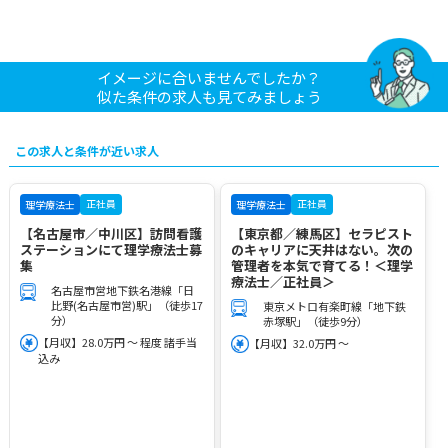
イメージに合いませんでしたか？
似た条件の求人も見てみましょう
この求人と条件が近い求人
正社員
正社員
理学療法士
理学療法士
【名古屋市／中川区】訪問看護
【東京都／練馬区】セラピスト
ステーションにて理学療法士募
のキャリアに天井はない。次の
集
管理者を本気で育てる！＜理学
療法士／正社員＞
名古屋市営地下鉄名港線「日
比野(名古屋市営)駅」（徒歩17
東京メトロ有楽町線「地下鉄
分）
赤塚駅」（徒歩9分）
【月収】28.0万円 ～ 程度 諸手当
【月収】32.0万円 ～
込み