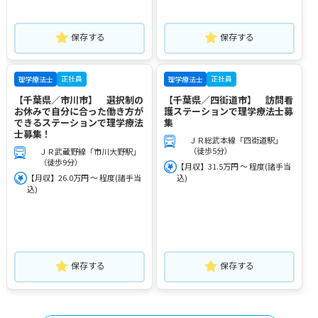
保存する
保存する
正社員
正社員
理学療法士
理学療法士
【千葉県／市川市】 選択制の
【千葉県／四街道市】 訪問看
お休みで自分に合った働き方が
護ステーションで理学療法士募
できるステーションで理学療法
集
士募集！
ＪＲ総武本線「四街道駅」
（徒歩5分）
ＪＲ武蔵野線「市川大野駅」
（徒歩9分）
【月収】31.5万円 ～ 程度(諸手当
【月収】26.0万円 ～ 程度(諸手当
込)
込)
保存する
保存する