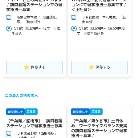
♪訪問看護ステーションでの理
ョンにて理学療法士募集です♪
学療法士募集！
＜正社員＞
阪急宝塚本線「川西能勢口
ＪＲ総武線「本八幡駅」（徒
駅」（徒歩6分）
歩10分）
【月収】23.8万円 ～ 程度 ※諸
【月収】28.0万円 ～ 39.0万円程
手当込
度 ※諸手当込み
保存する
保存する
この法人の他の求人
正社員
正社員
理学療法士
理学療法士
【千葉県／船橋市】 訪問看護
【千葉県／鎌ケ谷市】土日休
ステーションで理学療法士募集
み！ワークライフバランス充実
の訪問看護ステーションで理学
ＪＲ武蔵野線「西船橋駅」
療法士募集♪
（徒歩11分）