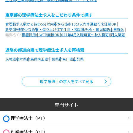
東京都の理学療法士求人をこだわり条件で探す
管理職求人
駅から徒歩5分以内
駅から徒歩10分以内
車通勤可
未経験OK
新卒OK
残業少なめ
寮・借り上げ
住宅手当・補助
託児所・育児補助
土日祝休
無資格 OK
積極採用中
WEB面接OK
2027年4月入職可
夏～秋入職可
1月入職可
近隣の都道府県で理学療法士求人を再検索
茨城県
栃木県
群馬県
埼玉県
千葉県
神奈川県
山梨県
理学療法士の求人をすべて見る
専門サイト
理学療法士（PT）
作業療法士（OT）