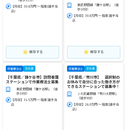
東武野田線「鎌ケ谷駅」（徒
【月収】30.8万円 ～ 程度(諸手当
歩10分）
込)
【月収】30.8万円 ～ 程度 諸手当
込
保存する
保存する
正社員
正社員
作業療法士
作業療法士
【千葉県／鎌ケ谷市】訪問看護
【千葉県／市川市】 選択制の
ステーションで作業療法士募集
お休みで自分に合った働き方が
できるステーションで募集中！
東武野田線「鎌ケ谷駅」（徒
歩10分）
ＪＲ武蔵野線「市川大野駅」
（徒歩9分）
【月収】31.5万円 ～ 程度 諸手当
込
【月収】26.0万円 ～ 程度(諸手当
込)