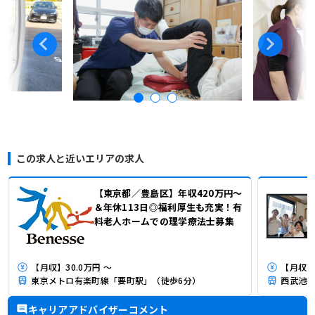
この求人と近いエリアの求人
【東京都／豊島区】年収420万円～
＆年休113日◎福利厚生も充実！有
料老人ホームでの理学療法士募集
【月収】30.0万円 ～
【月収】3
東京メトロ有楽町線「要町駅」（徒歩6分）
西武池袋
キャリアアドバイザーコメント