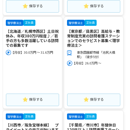
保存する
保存する
正社員
正社員
理学療法士
理学療法士
【北海道／札幌市西区】土日祝
【東京都／目黒区】高給与・教
休み、年収380万円程度♪／若
育制度充実の訪問看護ステーシ
手の方も多数活躍している訪問
ョンでのセラピスト募集＜理学
での募集です
療法士＞
【月収】30.0万円 ～ 31.6万円
東急田園都市線「池尻大橋
駅」（徒歩5分）
【月収】26.0万円 ～
保存する
保存する
正社員
正社員
理学療法士
理学療法士
【川西市／阪急宝塚本線】 プ
【千葉県／市川市】年間休日
ライベートとの両立が叶います
120日以上！訪問看護ステーシ