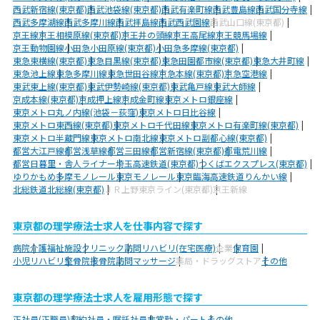
西武新宿線(東京都)
西武池袋線(東京都)
西武有楽町線
西武豊島線
西武国分寺線
西武多摩湖線
西武多摩川線
西武拝島線
西武西武園線
西武山口線(東京都)
京王線
京王相模原線(東京都)
京王井の頭線
京王高尾線
京王競馬場線
京王動物園線
小田急小田原線(東京都)
小田急多摩線(東京都)
東急東横線(東京都)
東急目黒線(東京都)
東急田園都市線(東京都)
東急大井町線
東急池上線
東急多摩川線
東急世田谷線
京急本線(東京都)
京急空港線
東武東上線(東京都)
東武伊勢崎線(東京都)
東武亀戸線
東武大師線
京成本線(東京都)
京成押上線
京成金町線
東京メトロ銀座線
東京メトロ丸ノ内線(池袋－荻窪)
東京メトロ日比谷線
東京メトロ東西線(東京都)
東京メトロ千代田線
東京メトロ有楽町線(東京都)
東京メトロ半蔵門線
東京メトロ南北線
東京メトロ副都心線(東京都)
都営大江戸線
都営浅草線
都営三田線
都営新宿線(東京都)
都電荒川線
都営日暮里・舎人ライナー
埼玉高速鉄道(東京都)
つくばエクスプレス(東京都)
ゆりかもめ
多摩モノレール
東京モノレール
東京臨海高速鉄道りんかい線
北総鉄道北総線(東京都)
ＪＲ上野東京ライン(東京都)
京王新線
東京都の理学療法士求人を仕事内容で探す
病院
介護福祉施設
クリニック
訪問リハビリ(在宅医療)
企業
保育園
小児リハビリ
整骨院
接骨院
訪問マッサージ
薬局・ドラッグストア
その他
東京都の理学療法士求人を雇用形態で探す
正社員(正職員)
契約社員・嘱託社員
非常勤・パート
その他