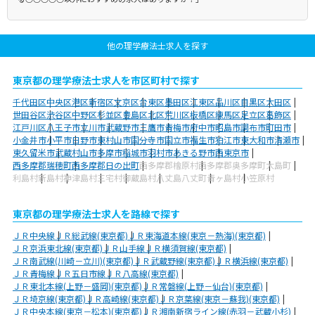
他の理学療法士求人を探す
東京都の理学療法士求人を市区町村で探す
千代田区
中央区
港区
新宿区
文京区
台東区
墨田区
江東区
品川区
目黒区
大田区
世田谷区
渋谷区
中野区
杉並区
豊島区
北区
荒川区
板橋区
練馬区
足立区
葛飾区
江戸川区
八王子市
立川市
武蔵野市
三鷹市
青梅市
府中市
昭島市
調布市
町田市
小金井市
小平市
日野市
東村山市
国分寺市
国立市
福生市
狛江市
東大和市
清瀬市
東久留米市
武蔵村山市
多摩市
稲城市
羽村市
あきる野市
西東京市
西多摩郡瑞穂町
西多摩郡日の出町
西多摩郡檜原村
西多摩郡奥多摩町
大島町
利島村
新島村
神津島村
三宅村
御蔵島村
八丈島八丈町
青ヶ島村
小笠原村
東京都の理学療法士求人を路線で探す
ＪＲ中央線
ＪＲ総武線(東京都)
ＪＲ東海道本線(東京－熱海)(東京都)
ＪＲ京浜東北線(東京都)
ＪＲ山手線
ＪＲ横須賀線(東京都)
ＪＲ南武線(川崎－立川)(東京都)
ＪＲ武蔵野線(東京都)
ＪＲ横浜線(東京都)
ＪＲ青梅線
ＪＲ五日市線
ＪＲ八高線(東京都)
ＪＲ東北本線(上野－盛岡)(東京都)
ＪＲ常磐線(上野－仙台)(東京都)
ＪＲ埼京線(東京都)
ＪＲ高崎線(東京都)
ＪＲ京葉線(東京－蘇我)(東京都)
ＪＲ中央本線(東京－松本)(東京都)
ＪＲ湘南新宿ライン線(赤羽－武蔵小杉)