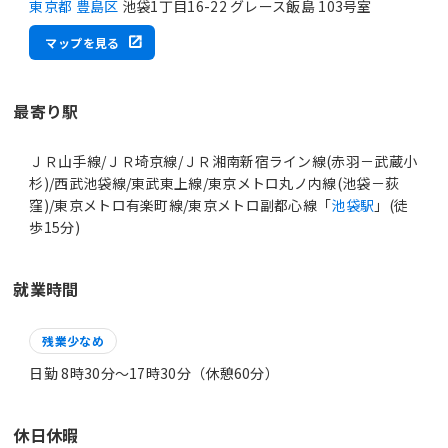
東京都 豊島区
池袋1丁目16-22 グレース飯島 103号室
マップを見る
最寄り駅
ＪＲ山手線/ＪＲ埼京線/ＪＲ湘南新宿ライン線(赤羽－武蔵小
杉)/西武池袋線/東武東上線/東京メトロ丸ノ内線(池袋－荻
窪)/東京メトロ有楽町線/東京メトロ副都心線「
池袋駅
」(徒
歩15分)
就業時間
残業少なめ
日勤 8時30分〜17時30分（休憩60分）
休日休暇