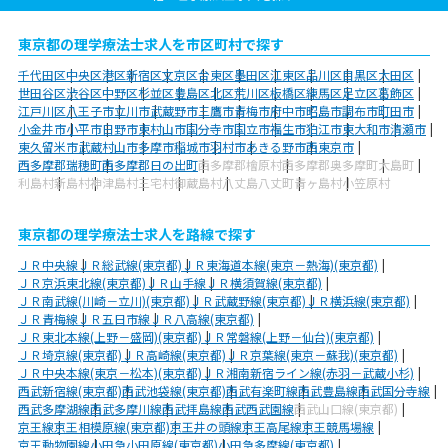
東京都の理学療法士求人を市区町村で探す
千代田区
中央区
港区
新宿区
文京区
台東区
墨田区
江東区
品川区
目黒区
大田区
世田谷区
渋谷区
中野区
杉並区
豊島区
北区
荒川区
板橋区
練馬区
足立区
葛飾区
江戸川区
八王子市
立川市
武蔵野市
三鷹市
青梅市
府中市
昭島市
調布市
町田市
小金井市
小平市
日野市
東村山市
国分寺市
国立市
福生市
狛江市
東大和市
清瀬市
東久留米市
武蔵村山市
多摩市
稲城市
羽村市
あきる野市
西東京市
西多摩郡瑞穂町
西多摩郡日の出町
西多摩郡檜原村
西多摩郡奥多摩町
大島町
利島村
新島村
神津島村
三宅村
御蔵島村
八丈島八丈町
青ヶ島村
小笠原村
東京都の理学療法士求人を路線で探す
ＪＲ中央線
ＪＲ総武線(東京都)
ＪＲ東海道本線(東京－熱海)(東京都)
ＪＲ京浜東北線(東京都)
ＪＲ山手線
ＪＲ横須賀線(東京都)
ＪＲ南武線(川崎－立川)(東京都)
ＪＲ武蔵野線(東京都)
ＪＲ横浜線(東京都)
ＪＲ青梅線
ＪＲ五日市線
ＪＲ八高線(東京都)
ＪＲ東北本線(上野－盛岡)(東京都)
ＪＲ常磐線(上野－仙台)(東京都)
ＪＲ埼京線(東京都)
ＪＲ高崎線(東京都)
ＪＲ京葉線(東京－蘇我)(東京都)
ＪＲ中央本線(東京－松本)(東京都)
ＪＲ湘南新宿ライン線(赤羽－武蔵小杉)
西武新宿線(東京都)
西武池袋線(東京都)
西武有楽町線
西武豊島線
西武国分寺線
西武多摩湖線
西武多摩川線
西武拝島線
西武西武園線
西武山口線(東京都)
京王線
京王相模原線(東京都)
京王井の頭線
京王高尾線
京王競馬場線
京王動物園線
小田急小田原線(東京都)
小田急多摩線(東京都)