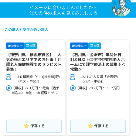
イメージに合いませんでしたか？
似た条件の求人も見てみましょう
この求人と条件が近い求人
正社員
正社員
理学療法士
理学療法士
【神奈川県／横浜市緑区】 人
【石川県／金沢市】年間休日
気の横浜エリアでのお仕事！介
110日以上◎住宅型有料老人ホ
護老人保健施設でのセラピスト
ームにて理学療法士の募集♪＜
募集！
常勤＞
ＪＲ横浜線「中山(神奈川)駅」
IRいしかわ鉄道「金沢駅」
（バス・車5分）
（バス・車6分）
【月収】27.1万円 ～ 程度（諸手
【月収】28.2万円 ～ 36.2万円
当込み） 常勤・6年経験モデル
保存する
保存する