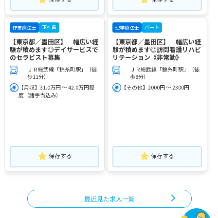
正社員
パート
作業療法士
理学療法士
【東京都／墨田区】 幅広い経
【東京都／墨田区】 幅広い経
験が積めます◎デイサービスで
験が積めます◎訪問看護リハビ
のセラピスト募集
リテーション《非常勤》
ＪＲ総武線「錦糸町駅」（徒
ＪＲ総武線「錦糸町駅」（徒
歩11分）
歩8分）
【月収】31.0万円 ～ 42.0万円程
【その他】2000円 ～ 2300円
度（諸手当込み）
保存する
保存する
最近見た求人一覧