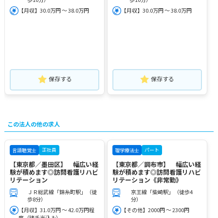
【月収】30.0万円 ～ 38.0万円
【月収】30.0万円 ～ 38.0万円
保存する
保存する
この法人の他の求人
正社員
パート
言語聴覚士
理学療法士
【東京都／墨田区】 幅広い経
【東京都／調布市】 幅広い経
験が積めます◎訪問看護リハビ
験が積めます◎訪問看護リハビ
リテーション
リテーション《非常勤》
ＪＲ総武線「錦糸町駅」（徒
京王線「柴崎駅」（徒歩4
歩8分）
分）
【月収】31.0万円 ～ 42.0万円程
【その他】2000円 ～ 2300円
度（諸手当込み）