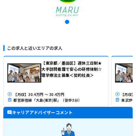
この求人と近いエリアの求人
【東京都／墨田区】週休三日制★
大手訪問看護で安心の研修体制☆
理学療法士募集＜契約社員＞
【月収】30.4万円 ～ 30.4万円
都営新宿線「大島(東京)駅」（徒歩3分）
東武伊勢
キャリアアドバイザーコメント