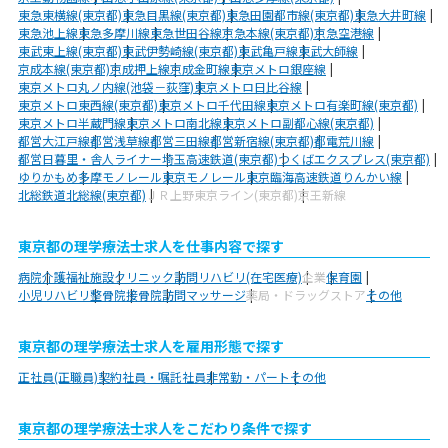
東急東横線(東京都)
東急目黒線(東京都)
東急田園都市線(東京都)
東急大井町線
東急池上線
東急多摩川線
東急世田谷線
京急本線(東京都)
京急空港線
東武東上線(東京都)
東武伊勢崎線(東京都)
東武亀戸線
東武大師線
京成本線(東京都)
京成押上線
京成金町線
東京メトロ銀座線
東京メトロ丸ノ内線(池袋－荻窪)
東京メトロ日比谷線
東京メトロ東西線(東京都)
東京メトロ千代田線
東京メトロ有楽町線(東京都)
東京メトロ半蔵門線
東京メトロ南北線
東京メトロ副都心線(東京都)
都営大江戸線
都営浅草線
都営三田線
都営新宿線(東京都)
都電荒川線
都営日暮里・舎人ライナー
埼玉高速鉄道(東京都)
つくばエクスプレス(東京都)
ゆりかもめ
多摩モノレール
東京モノレール
東京臨海高速鉄道りんかい線
北総鉄道北総線(東京都)
ＪＲ上野東京ライン(東京都)
京王新線
東京都の理学療法士求人を仕事内容で探す
病院
介護福祉施設
クリニック
訪問リハビリ(在宅医療)
企業
保育園
小児リハビリ
整骨院
接骨院
訪問マッサージ
薬局・ドラッグストア
その他
東京都の理学療法士求人を雇用形態で探す
正社員(正職員)
契約社員・嘱託社員
非常勤・パート
その他
東京都の理学療法士求人をこだわり条件で探す