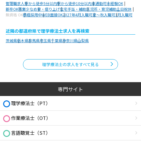
管理職求人
駅から徒歩5分以内
駅から徒歩10分以内
車通勤可
未経験OK
新卒OK
残業少なめ
寮・借り上げ
住宅手当・補助
託児所・育児補助
土日祝休
無資格 OK
積極採用中
WEB面接OK
2027年4月入職可
夏～秋入職可
1月入職可
近隣の都道府県で理学療法士求人を再検索
茨城県
栃木県
群馬県
埼玉県
千葉県
神奈川県
山梨県
理学療法士の求人をすべて見る
専門サイト
理学療法士（PT）
作業療法士（OT）
言語聴覚士（ST）