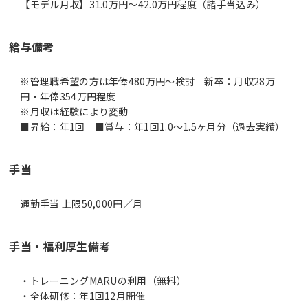
【モデル月収】31.0万円〜42.0万円程度（諸手当込み）
給与備考
※管理職希望の方は年俸480万円～検討 新卒：月収28万
円・年俸354万円程度
※月収は経験により変動
■昇給：年1回 ■賞与：年1回1.0～1.5ヶ月分（過去実績）
手当
通勤手当 上限50,000円／月
手当・福利厚生備考
・トレーニングMARUの利用（無料）
・全体研修：年1回12月開催