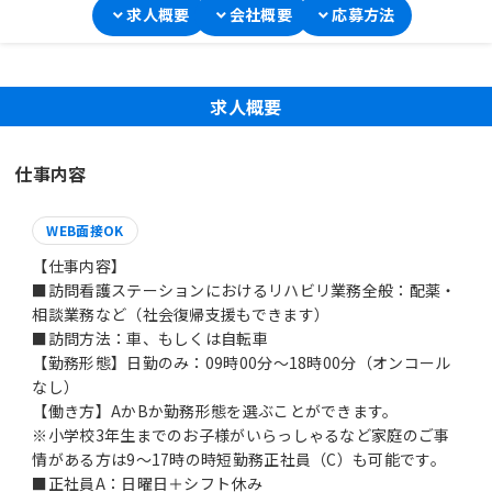
求人概要
会社概要
応募方法
求人概要
仕事内容
WEB面接OK
【仕事内容】
■訪問看護ステーションにおけるリハビリ業務全般：配薬・
相談業務など（社会復帰支援もできます）
■訪問方法：車、もしくは自転車
【勤務形態】日勤のみ：09時00分～18時00分（オンコール
なし）
【働き方】AかBか勤務形態を選ぶことができます。
※小学校3年生までのお子様がいらっしゃるなど家庭のご事
情がある方は9～17時の時短勤務正社員（C）も可能です。
■正社員A：日曜日＋シフト休み