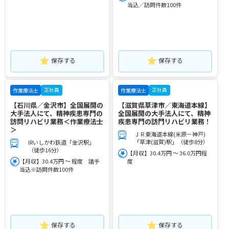
当込／訪問件数100件
保存する
保存する
正社員
正社員
作業療法士
作業療法士
【石川県／金沢市】全国展開の
【滋賀県草津市／東海道本線】
大手法人にて、精神疾患専門の
全国展開の大手法人にて、精神
訪問リハビリ業務＜作業療法士
疾患専門の訪門リハビリ業務！
＞
ＪＲ東海道本線(米原－神戸)
「草津(滋賀)駅」（徒歩8分）
IRいしかわ鉄道「金沢駅」
（徒歩16分）
【月収】30.4万円 ～ 36.0万円程
【月収】30.4万円 ～ 程度 諸手
度
当込※訪問件数100件
保存する
保存する