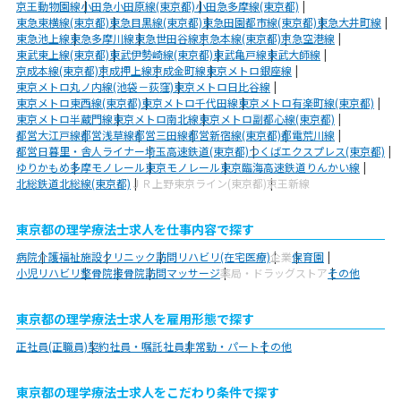
京王動物園線
小田急小田原線(東京都)
小田急多摩線(東京都)
東急東横線(東京都)
東急目黒線(東京都)
東急田園都市線(東京都)
東急大井町線
東急池上線
東急多摩川線
東急世田谷線
京急本線(東京都)
京急空港線
東武東上線(東京都)
東武伊勢崎線(東京都)
東武亀戸線
東武大師線
京成本線(東京都)
京成押上線
京成金町線
東京メトロ銀座線
東京メトロ丸ノ内線(池袋－荻窪)
東京メトロ日比谷線
東京メトロ東西線(東京都)
東京メトロ千代田線
東京メトロ有楽町線(東京都)
東京メトロ半蔵門線
東京メトロ南北線
東京メトロ副都心線(東京都)
都営大江戸線
都営浅草線
都営三田線
都営新宿線(東京都)
都電荒川線
都営日暮里・舎人ライナー
埼玉高速鉄道(東京都)
つくばエクスプレス(東京都)
ゆりかもめ
多摩モノレール
東京モノレール
東京臨海高速鉄道りんかい線
北総鉄道北総線(東京都)
ＪＲ上野東京ライン(東京都)
京王新線
東京都の理学療法士求人を仕事内容で探す
病院
介護福祉施設
クリニック
訪問リハビリ(在宅医療)
企業
保育園
小児リハビリ
整骨院
接骨院
訪問マッサージ
薬局・ドラッグストア
その他
東京都の理学療法士求人を雇用形態で探す
正社員(正職員)
契約社員・嘱託社員
非常勤・パート
その他
東京都の理学療法士求人をこだわり条件で探す