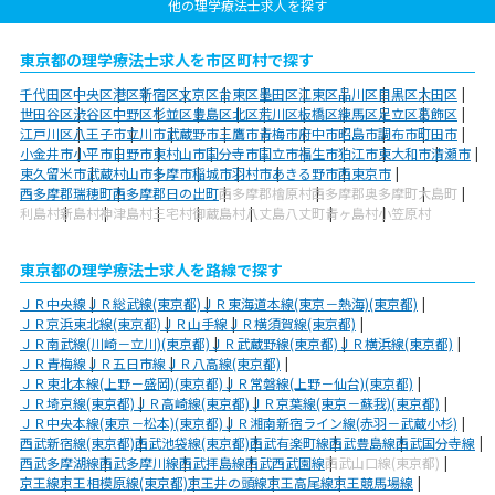
他の理学療法士求人を探す
東京都の理学療法士求人を市区町村で探す
千代田区
中央区
港区
新宿区
文京区
台東区
墨田区
江東区
品川区
目黒区
大田区
世田谷区
渋谷区
中野区
杉並区
豊島区
北区
荒川区
板橋区
練馬区
足立区
葛飾区
江戸川区
八王子市
立川市
武蔵野市
三鷹市
青梅市
府中市
昭島市
調布市
町田市
小金井市
小平市
日野市
東村山市
国分寺市
国立市
福生市
狛江市
東大和市
清瀬市
東久留米市
武蔵村山市
多摩市
稲城市
羽村市
あきる野市
西東京市
西多摩郡瑞穂町
西多摩郡日の出町
西多摩郡檜原村
西多摩郡奥多摩町
大島町
利島村
新島村
神津島村
三宅村
御蔵島村
八丈島八丈町
青ヶ島村
小笠原村
東京都の理学療法士求人を路線で探す
ＪＲ中央線
ＪＲ総武線(東京都)
ＪＲ東海道本線(東京－熱海)(東京都)
ＪＲ京浜東北線(東京都)
ＪＲ山手線
ＪＲ横須賀線(東京都)
ＪＲ南武線(川崎－立川)(東京都)
ＪＲ武蔵野線(東京都)
ＪＲ横浜線(東京都)
ＪＲ青梅線
ＪＲ五日市線
ＪＲ八高線(東京都)
ＪＲ東北本線(上野－盛岡)(東京都)
ＪＲ常磐線(上野－仙台)(東京都)
ＪＲ埼京線(東京都)
ＪＲ高崎線(東京都)
ＪＲ京葉線(東京－蘇我)(東京都)
ＪＲ中央本線(東京－松本)(東京都)
ＪＲ湘南新宿ライン線(赤羽－武蔵小杉)
西武新宿線(東京都)
西武池袋線(東京都)
西武有楽町線
西武豊島線
西武国分寺線
西武多摩湖線
西武多摩川線
西武拝島線
西武西武園線
西武山口線(東京都)
京王線
京王相模原線(東京都)
京王井の頭線
京王高尾線
京王競馬場線