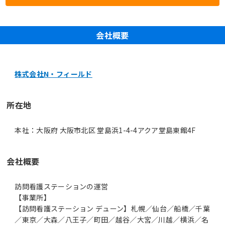
会社概要
株式会社N・フィールド
所在地
本社：大阪府 大阪市北区 堂島浜1-4-4アクア堂島東館4F
会社概要
訪問看護ステーションの運営
【事業所】
【訪問看護ステーション デューン】札幌／仙台／船橋／千葉
／東京／大森／八王子／町田／越谷／大宮／川越／横浜／名