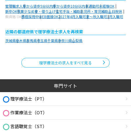
管理職求人
駅から徒歩5分以内
駅から徒歩10分以内
車通勤可
未経験OK
新卒OK
残業少なめ
寮・借り上げ
住宅手当・補助
託児所・育児補助
土日祝休
無資格 OK
積極採用中
WEB面接OK
2027年4月入職可
夏～秋入職可
1月入職可
近隣の都道府県で理学療法士求人を再検索
茨城県
栃木県
群馬県
埼玉県
千葉県
神奈川県
山梨県
理学療法士の求人をすべて見る
専門サイト
理学療法士（PT）
作業療法士（OT）
言語聴覚士（ST）