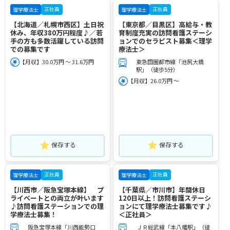
正社員
正社員
理学療法士
理学療法士
【北海道／札幌市西区】土日祝
【東京都／目黒区】高給与・教
休み、年収380万円程度♪／若
育制度充実の訪問看護ステーシ
手の方も多数活躍している訪問
ョンでのセラピスト募集＜理学
での募集です
療法士＞
【月収】30.0万円 ～ 31.6万円
東急田園都市線「池尻大橋
駅」（徒歩5分）
【月収】26.0万円 ～
保存する
保存する
正社員
正社員
理学療法士
理学療法士
【川西市／阪急宝塚本線】 プ
【千葉県／市川市】年間休日
ライベートとの両立が叶います
120日以上！訪問看護ステーシ
♪訪問看護ステーションでの理
ョンにて理学療法士募集です♪
学療法士募集！
＜正社員＞
阪急宝塚本線「川西能勢口
ＪＲ総武線「本八幡駅」（徒