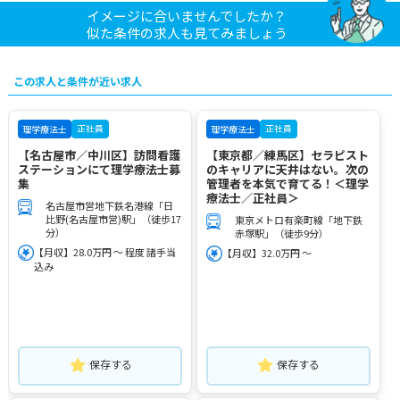
イメージに合いませんでしたか？
似た条件の求人も見てみましょう
この求人と条件が近い求人
正社員
正社員
理学療法士
理学療法士
【名古屋市／中川区】訪問看護
【東京都／練馬区】セラピスト
ステーションにて理学療法士募
のキャリアに天井はない。次の
集
管理者を本気で育てる！＜理学
療法士／正社員＞
名古屋市営地下鉄名港線「日
比野(名古屋市営)駅」（徒歩17
東京メトロ有楽町線「地下鉄
分）
赤塚駅」（徒歩9分）
【月収】28.0万円 ～ 程度 諸手当
【月収】32.0万円 ～
込み
保存する
保存する