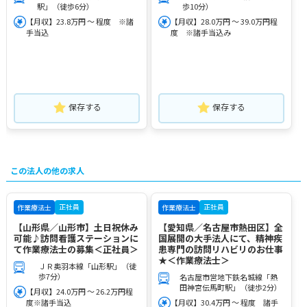
駅」（徒歩6分）
歩10分）
【月収】23.8万円 ～ 程度 ※諸
【月収】28.0万円 ～ 39.0万円程
手当込
度 ※諸手当込み
保存する
保存する
この法人の他の求人
正社員
正社員
作業療法士
作業療法士
【山形県／山形市】土日祝休み
【愛知県／名古屋市熱田区】全
可能♪訪問看護ステーションに
国展開の大手法人にて、精神疾
て作業療法士の募集＜正社員＞
患専門の訪問リハビリのお仕事
★＜作業療法士＞
ＪＲ奥羽本線「山形駅」（徒
歩7分）
名古屋市営地下鉄名城線「熱
田神宮伝馬町駅」（徒歩2分）
【月収】24.0万円 ～ 26.2万円程
度※諸手当込
【月収】30.4万円 ～ 程度 諸手