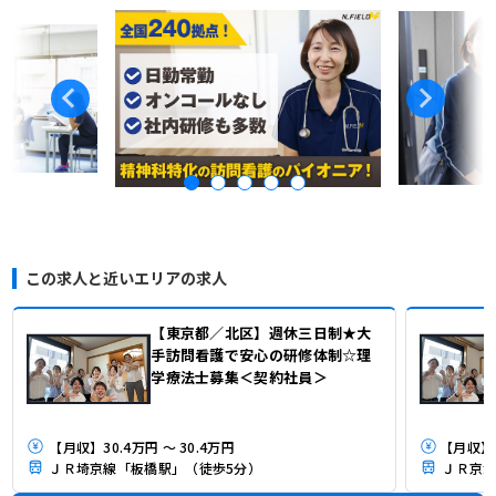
この求人と近いエリアの求人
【東京都／北区】週休三日制★大
手訪問看護で安心の研修体制☆理
学療法士募集＜契約社員＞
【月収】30.4万円 ～ 30.4万円
ＪＲ埼京線「板橋駅」（徒歩5分）
ＪＲ京浜