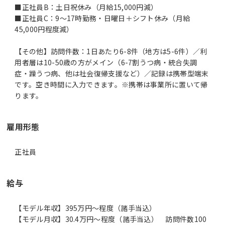
■正社員B：土日祝休み（月給15,000円減）
■正社員C：9～17時勤務・日曜日＋シフト休み（月給
45,000円程度減）
【その他】訪問件数：1日あたり6-8件（地方は5-6件）／利
用者層は10-50歳の方がメイン（6-7割うつ病・統合失調
症・躁うつ病、他は社会復帰支援など）／記録は携帯型端末
です。空き時間に入力できます。※携帯は事業所に置いて帰
ります。
雇用形態
正社員
給与
【モデル年収】395万円〜程度（諸手当込）
【モデル月収】30.4万円〜程度（諸手当込） 訪問件数100