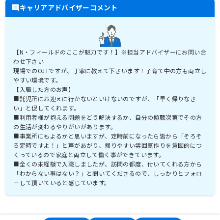
キャリアアドバイザーコメント
【N・フィールドのここが魅力です！】※担当アドバイザーにお問い合
わせ下さい
現場でのOJTですが、丁寧に教えて下さいます！子育て中の方も両立し
やすい環境です。
【入職した方のお声】
■託児所にお迎えに行かないといけないのですが、「早く帰りなさ
い」と促してくれます。
■利用者様が抱える問題をどう解決するか、自分の傾聴次第でその方
の生活が変わるやりがいがあります。
■事業所にもよるかと思いますが、定時前になったら皆から「そろそ
ろ定時ですよ！」と声があがり、帰りやすい雰囲気作りを意図的につ
くっているので家庭と両立して働く事ができています。
■全くの未経験で入職しましたが、訪問の都度、付いてくれる方から
「わからない事はない？」と聞いてくださるので、しっかりとフォロ
ーして頂いていると感じています。