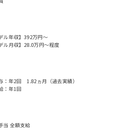
員
デル年収】392万円〜
デル月収】28.0万円〜程度
与：年2回 1.82ヵ月（過去実績）
給：年1回
手当 全額支給