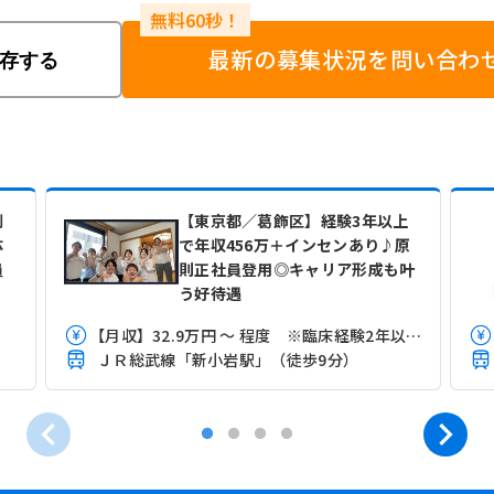
最新の募集状況を問い合わ
存する
制
【東京都／葛飾区】経験3年以上
体
で年収456万＋インセンあり♪原
員
則正社員登用◎キャリア形成も叶
う好待遇
【月収】32.9万円 ～ 程度 ※臨床経験2年以上3年未満モデル
ＪＲ総武線「新小岩駅」（徒歩9分）