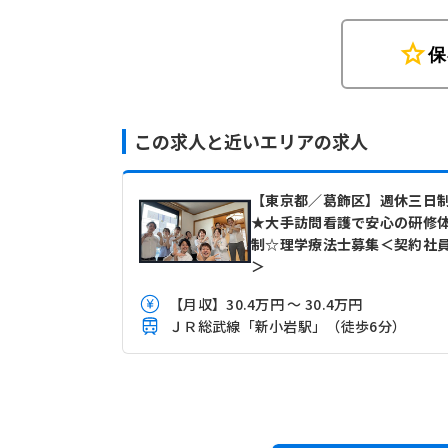
star
保
この求人と近いエリアの求人
【東京都／葛飾区】週休三日
★大手訪問看護で安心の研修
制☆理学療法士募集＜契約社
＞
【月収】30.4万円 ～ 30.4万円
ＪＲ総武線「新小岩駅」（徒歩6分）