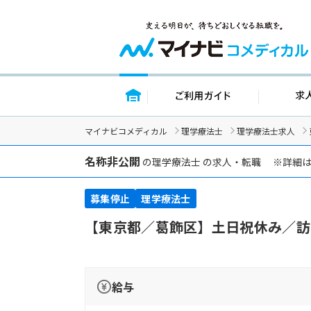
トップページ
ご利用ガイ
マイナビコメディカル
理学療法士
理学療法士求人
名称非公開
の理学療法士 の求人・転職 ※詳細
募集停止
理学療法士
【東京都／葛飾区】土日祝休み／訪
給与