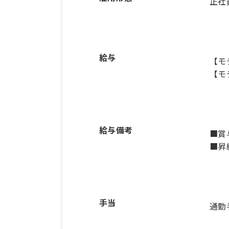
正社
給与
【モ
【モ
給与備考
■賞
■昇
手当
通勤