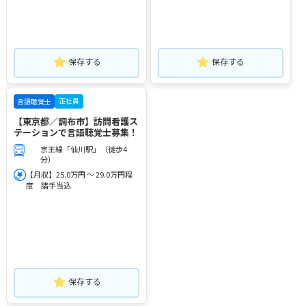
保存する
保存する
正社員
言語聴覚士
【東京都／調布市】訪問看護ス
テーションで言語聴覚士募集！
京王線「仙川駅」（徒歩4
分）
【月収】25.0万円 ～ 29.0万円程
度 諸手当込
保存する