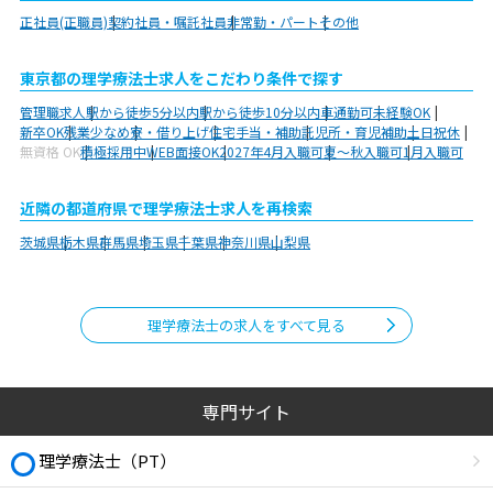
正社員(正職員)
契約社員・嘱託社員
非常勤・パート
その他
東京都の理学療法士求人をこだわり条件で探す
管理職求人
駅から徒歩5分以内
駅から徒歩10分以内
車通勤可
未経験OK
新卒OK
残業少なめ
寮・借り上げ
住宅手当・補助
託児所・育児補助
土日祝休
無資格 OK
積極採用中
WEB面接OK
2027年4月入職可
夏～秋入職可
1月入職可
近隣の都道府県で理学療法士求人を再検索
茨城県
栃木県
群馬県
埼玉県
千葉県
神奈川県
山梨県
理学療法士の求人をすべて見る
専門サイト
理学療法士（PT）