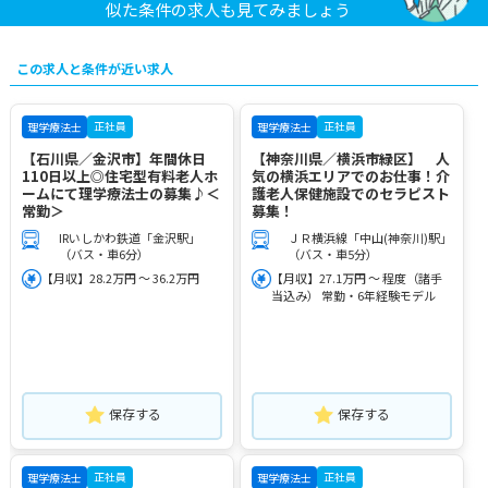
似た条件の求人も見てみましょう
この求人と条件が近い求人
正社員
正社員
理学療法士
理学療法士
【石川県／金沢市】年間休日
【神奈川県／横浜市緑区】 人
110日以上◎住宅型有料老人ホ
気の横浜エリアでのお仕事！介
ームにて理学療法士の募集♪＜
護老人保健施設でのセラピスト
常勤＞
募集！
IRいしかわ鉄道「金沢駅」
ＪＲ横浜線「中山(神奈川)駅」
（バス・車6分）
（バス・車5分）
【月収】28.2万円 ～ 36.2万円
【月収】27.1万円 ～ 程度（諸手
当込み） 常勤・6年経験モデル
保存する
保存する
正社員
正社員
理学療法士
理学療法士