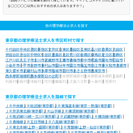
「訪問リハビリの募集を都内で探しています。マイナビコメディカルに載ってい
る○○○○○以外におすすめの求人はありますか？」
他の理学療法士求人を探す
東京都の理学療法士求人を市区町村で探す
千代田区
中央区
港区
新宿区
文京区
台東区
墨田区
江東区
品川区
目黒区
大田区
世田谷区
渋谷区
中野区
杉並区
豊島区
北区
荒川区
板橋区
練馬区
足立区
葛飾区
江戸川区
八王子市
立川市
武蔵野市
三鷹市
青梅市
府中市
昭島市
調布市
町田市
小金井市
小平市
日野市
東村山市
国分寺市
国立市
福生市
狛江市
東大和市
清瀬市
東久留米市
武蔵村山市
多摩市
稲城市
羽村市
あきる野市
西東京市
西多摩郡瑞穂町
西多摩郡日の出町
西多摩郡檜原村
西多摩郡奥多摩町
大島町
利島村
新島村
神津島村
三宅村
御蔵島村
八丈島八丈町
青ヶ島村
小笠原村
東京都の理学療法士求人を路線で探す
ＪＲ中央線
ＪＲ総武線(東京都)
ＪＲ東海道本線(東京－熱海)(東京都)
ＪＲ京浜東北線(東京都)
ＪＲ山手線
ＪＲ横須賀線(東京都)
ＪＲ南武線(川崎－立川)(東京都)
ＪＲ武蔵野線(東京都)
ＪＲ横浜線(東京都)
ＪＲ青梅線
ＪＲ五日市線
ＪＲ八高線(東京都)
ＪＲ東北本線(上野－盛岡)(東京都)
ＪＲ常磐線(上野－仙台)(東京都)
ＪＲ埼京線(東京都)
ＪＲ高崎線(東京都)
ＪＲ京葉線(東京－蘇我)(東京都)