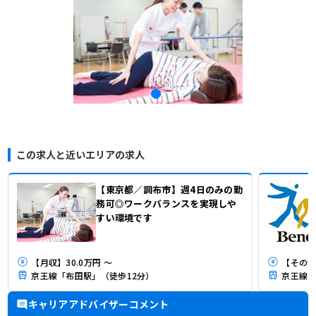
この求人と近いエリアの求人
【東京都／調布市】週4日のみの勤
務可◎ワークバランスを実現しや
すい環境です
【月収】30.0万円 ～
【その他
京王線「布田駅」（徒歩12分）
京王線「
キャリアアドバイザーコメント