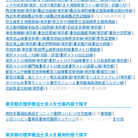
ＪＲ中央本線(東京－松本)(東京都)
ＪＲ湘南新宿ライン線(赤羽－武蔵小杉)
西武新宿線(東京都)
西武池袋線(東京都)
西武有楽町線
西武豊島線
西武国分寺線
西武多摩湖線
西武多摩川線
西武拝島線
西武西武園線
西武山口線(東京都)
京王線
京王相模原線(東京都)
京王井の頭線
京王高尾線
京王競馬場線
京王動物園線
小田急小田原線(東京都)
小田急多摩線(東京都)
東急東横線(東京都)
東急目黒線(東京都)
東急田園都市線(東京都)
東急大井町線
東急池上線
東急多摩川線
東急世田谷線
京急本線(東京都)
京急空港線
東武東上線(東京都)
東武伊勢崎線(東京都)
東武亀戸線
東武大師線
京成本線(東京都)
京成押上線
京成金町線
東京メトロ銀座線
東京メトロ丸ノ内線(池袋－荻窪)
東京メトロ日比谷線
東京メトロ東西線(東京都)
東京メトロ千代田線
東京メトロ有楽町線(東京都)
東京メトロ半蔵門線
東京メトロ南北線
東京メトロ副都心線(東京都)
都営大江戸線
都営浅草線
都営三田線
都営新宿線(東京都)
都電荒川線
都営日暮里・舎人ライナー
埼玉高速鉄道(東京都)
つくばエクスプレス(東京都)
ゆりかもめ
多摩モノレール
東京モノレール
東京臨海高速鉄道りんかい線
北総鉄道北総線(東京都)
ＪＲ上野東京ライン(東京都)
京王新線
東京都の理学療法士求人を仕事内容で探す
病院
介護福祉施設
クリニック
訪問リハビリ(在宅医療)
企業
保育園
小児リハビリ
整骨院
接骨院
訪問マッサージ
薬局・ドラッグストア
その他
東京都の理学療法士求人を雇用形態で探す