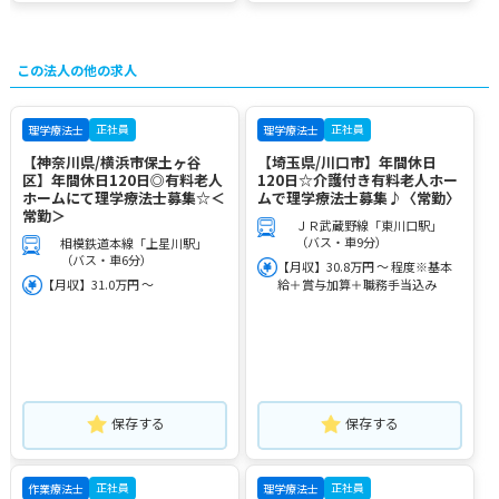
この法人の他の求人
正社員
正社員
理学療法士
理学療法士
【神奈川県/横浜市保土ヶ谷
【埼玉県/川口市】年間休日
区】年間休日120日◎有料老人
120日☆介護付き有料老人ホー
ホームにて理学療法士募集☆＜
ムで理学療法士募集♪〈常勤〉
常勤＞
ＪＲ武蔵野線「東川口駅」
（バス・車9分）
相模鉄道本線「上星川駅」
（バス・車6分）
【月収】30.8万円 ～ 程度※基本
【月収】31.0万円 ～
給＋賞与加算＋職務手当込み
保存する
保存する
正社員
正社員
作業療法士
理学療法士