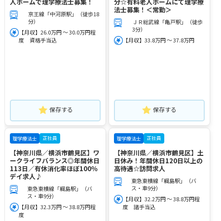
人ホームで理学療法士募集！
分☆有料老人ホームにて理学療
法士募集！＜常勤＞
京王線「中河原駅」（徒歩18
分）
ＪＲ総武線「亀戸駅」（徒歩
3分）
【月収】26.0万円 ～ 30.0万円程
度 資格手当込
【月収】33.8万円 ～ 37.8万円
保存する
保存する
正社員
正社員
理学療法士
理学療法士
【神奈川県／横浜市鶴見区】ワ
【神奈川県／横浜市鶴見区】土
ークライフバランス◎年間休日
日休み！年間休日120日以上の
113日／有休消化率ほぼ100％
高待遇☆訪問求人
デイ求人♪
東急東横線「綱島駅」（バ
ス・車9分）
東急東横線「綱島駅」（バ
ス・車9分）
【月収】32.2万円 ～ 38.8万円程
【月収】32.3万円 ～ 38.8万円程
度 諸手当込
度