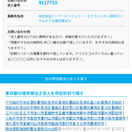
お問い合わせ
9117733
求人番号
募集先名称
株式会社ハーフ・センチュリー・モア サンシティ調布ロイ
ヤルケアの理学療法士
お問い合わせ例
「求人番号9117733に興味があるので、詳細を教えていただけますか？」
「残業が少なめの病院をJR○○線の沿線で探していますが、おすすめの病院はあ
りますか？」
「訪問リハビリの募集を都内で探しています。マイナビコメディカルに載ってい
る○○○○○以外におすすめの求人はありますか？」
他の理学療法士求人を探す
東京都の理学療法士求人を市区町村で探す
千代田区
中央区
港区
新宿区
文京区
台東区
墨田区
江東区
品川区
目黒区
大田区
世田谷区
渋谷区
中野区
杉並区
豊島区
北区
荒川区
板橋区
練馬区
足立区
葛飾区
江戸川区
八王子市
立川市
武蔵野市
三鷹市
青梅市
府中市
昭島市
調布市
町田市
小金井市
小平市
日野市
東村山市
国分寺市
国立市
福生市
狛江市
東大和市
清瀬市
東久留米市
武蔵村山市
多摩市
稲城市
羽村市
あきる野市
西東京市
西多摩郡瑞穂町
西多摩郡日の出町
西多摩郡檜原村
西多摩郡奥多摩町
大島町