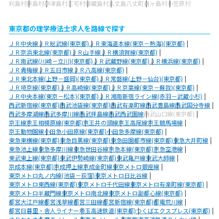
利島村
新島村
神津島村
三宅村
御蔵島村
八丈島八丈町
青ヶ島村
小笠原村
東京都の理学療法士求人を路線で探す
ＪＲ中央線
ＪＲ総武線(東京都)
ＪＲ東海道本線(東京－熱海)(東京都)
ＪＲ京浜東北線(東京都)
ＪＲ山手線
ＪＲ横須賀線(東京都)
ＪＲ南武線(川崎－立川)(東京都)
ＪＲ武蔵野線(東京都)
ＪＲ横浜線(東京都)
ＪＲ青梅線
ＪＲ五日市線
ＪＲ八高線(東京都)
ＪＲ東北本線(上野－盛岡)(東京都)
ＪＲ常磐線(上野－仙台)(東京都)
ＪＲ埼京線(東京都)
ＪＲ高崎線(東京都)
ＪＲ京葉線(東京－蘇我)(東京都)
ＪＲ中央本線(東京－松本)(東京都)
ＪＲ湘南新宿ライン線(赤羽－武蔵小杉)
西武新宿線(東京都)
西武池袋線(東京都)
西武有楽町線
西武豊島線
西武国分寺線
西武多摩湖線
西武多摩川線
西武拝島線
西武西武園線
西武山口線(東京都)
京王線
京王相模原線(東京都)
京王井の頭線
京王高尾線
京王競馬場線
京王動物園線
小田急小田原線(東京都)
小田急多摩線(東京都)
東急東横線(東京都)
東急目黒線(東京都)
東急田園都市線(東京都)
東急大井町線
東急池上線
東急多摩川線
東急世田谷線
京急本線(東京都)
京急空港線
東武東上線(東京都)
東武伊勢崎線(東京都)
東武亀戸線
東武大師線
京成本線(東京都)
京成押上線
京成金町線
東京メトロ銀座線
東京メトロ丸ノ内線(池袋－荻窪)
東京メトロ日比谷線
東京メトロ東西線(東京都)
東京メトロ千代田線
東京メトロ有楽町線(東京都)
東京メトロ半蔵門線
東京メトロ南北線
東京メトロ副都心線(東京都)
都営大江戸線
都営浅草線
都営三田線
都営新宿線(東京都)
都電荒川線
都営日暮里・舎人ライナー
埼玉高速鉄道(東京都)
つくばエクスプレス(東京都)