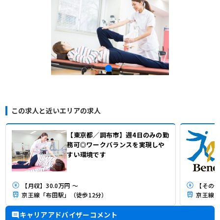
この求人と近いエリアの求人
【東京都／調布市】週4日のみの勤
務可◎ワークバランスを実現しや
すい環境です
【月収】30.0万円 ～
【その他
京王線「布田駅」（徒歩12分）
京王線「
キャリアアドバイザーコメント