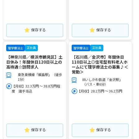
保存する
保存する
正社員
正社員
理学療法士
理学療法士
【神奈川県／横浜市鶴見区】土
【石川県／金沢市】年間休日
日休み！年間休日120日以上の
110日以上◎住宅型有料老人ホ
高待遇☆訪問求人
ームにて理学療法士の募集♪＜
常勤＞
東急東横線「綱島駅」（徒歩
1分）
IRいしかわ鉄道「金沢駅」
（バス・車6分）
【月収】32.3万円 ～ 38.8万円程
度 諸手当込
【月収】28.2万円 ～ 36.2万円
保存する
保存する