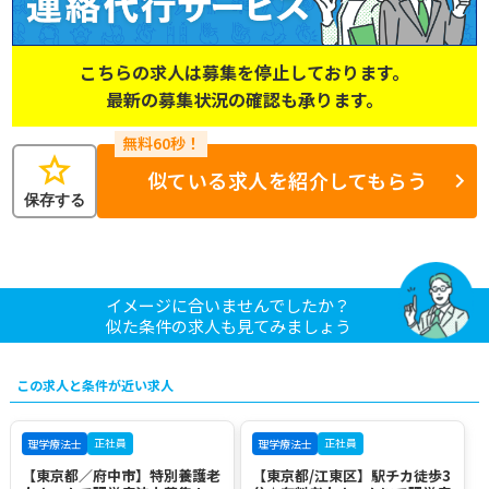
こちらの求人は募集を停止しております。
最新の募集状況の確認も承ります。
star
似ている求人を紹介してもらう
保存する
イメージに合いませんでしたか？
似た条件の求人も見てみましょう
この求人と条件が近い求人
正社員
正社員
理学療法士
理学療法士
【東京都／府中市】特別養護老
【東京都/江東区】駅チカ徒歩3