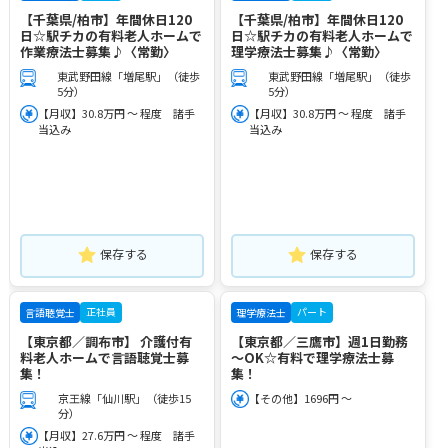
【千葉県/柏市】年間休日120
【千葉県/柏市】年間休日120
日☆駅チカの有料老人ホームで
日☆駅チカの有料老人ホームで
作業療法士募集♪〈常勤〉
理学療法士募集♪〈常勤〉
東武野田線「増尾駅」（徒歩
東武野田線「増尾駅」（徒歩
5分）
5分）
【月収】30.8万円 ～ 程度 諸手
【月収】30.8万円 ～ 程度 諸手
当込み
当込み
保存する
保存する
正社員
パート
言語聴覚士
理学療法士
【東京都／調布市】 介護付有
【東京都／三鷹市】週1日勤務
料老人ホームで言語聴覚士募
～OK☆有料で理学療法士募
集！
集！
京王線「仙川駅」（徒歩15
【その他】1696円 ～
分）
【月収】27.6万円 ～ 程度 諸手