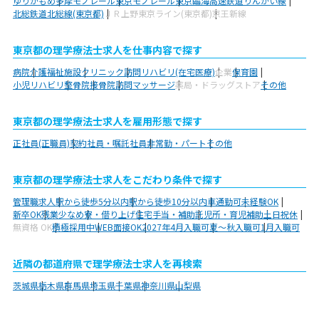
ゆりかもめ
多摩モノレール
東京モノレール
東京臨海高速鉄道りんかい線
北総鉄道北総線(東京都)
ＪＲ上野東京ライン(東京都)
京王新線
東京都の理学療法士求人を仕事内容で探す
病院
介護福祉施設
クリニック
訪問リハビリ(在宅医療)
企業
保育園
小児リハビリ
整骨院
接骨院
訪問マッサージ
薬局・ドラッグストア
その他
東京都の理学療法士求人を雇用形態で探す
正社員(正職員)
契約社員・嘱託社員
非常勤・パート
その他
東京都の理学療法士求人をこだわり条件で探す
管理職求人
駅から徒歩5分以内
駅から徒歩10分以内
車通勤可
未経験OK
新卒OK
残業少なめ
寮・借り上げ
住宅手当・補助
託児所・育児補助
土日祝休
無資格 OK
積極採用中
WEB面接OK
2027年4月入職可
夏～秋入職可
1月入職可
近隣の都道府県で理学療法士求人を再検索
茨城県
栃木県
群馬県
埼玉県
千葉県
神奈川県
山梨県