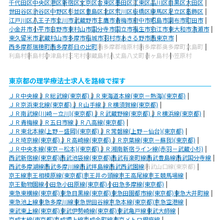
千代田区
中央区
港区
新宿区
文京区
台東区
墨田区
江東区
品川区
目黒区
大田区
世田谷区
渋谷区
中野区
杉並区
豊島区
北区
荒川区
板橋区
練馬区
足立区
葛飾区
江戸川区
八王子市
立川市
武蔵野市
三鷹市
青梅市
府中市
昭島市
調布市
町田市
小金井市
小平市
日野市
東村山市
国分寺市
国立市
福生市
狛江市
東大和市
清瀬市
東久留米市
武蔵村山市
多摩市
稲城市
羽村市
あきる野市
西東京市
西多摩郡瑞穂町
西多摩郡日の出町
西多摩郡檜原村
西多摩郡奥多摩町
大島町
利島村
新島村
神津島村
三宅村
御蔵島村
八丈島八丈町
青ヶ島村
小笠原村
東京都の理学療法士求人を路線で探す
ＪＲ中央線
ＪＲ総武線(東京都)
ＪＲ東海道本線(東京－熱海)(東京都)
ＪＲ京浜東北線(東京都)
ＪＲ山手線
ＪＲ横須賀線(東京都)
ＪＲ南武線(川崎－立川)(東京都)
ＪＲ武蔵野線(東京都)
ＪＲ横浜線(東京都)
ＪＲ青梅線
ＪＲ五日市線
ＪＲ八高線(東京都)
ＪＲ東北本線(上野－盛岡)(東京都)
ＪＲ常磐線(上野－仙台)(東京都)
ＪＲ埼京線(東京都)
ＪＲ高崎線(東京都)
ＪＲ京葉線(東京－蘇我)(東京都)
ＪＲ中央本線(東京－松本)(東京都)
ＪＲ湘南新宿ライン線(赤羽－武蔵小杉)
西武新宿線(東京都)
西武池袋線(東京都)
西武有楽町線
西武豊島線
西武国分寺線
西武多摩湖線
西武多摩川線
西武拝島線
西武西武園線
西武山口線(東京都)
京王線
京王相模原線(東京都)
京王井の頭線
京王高尾線
京王競馬場線
京王動物園線
小田急小田原線(東京都)
小田急多摩線(東京都)
東急東横線(東京都)
東急目黒線(東京都)
東急田園都市線(東京都)
東急大井町線
東急池上線
東急多摩川線
東急世田谷線
京急本線(東京都)
京急空港線
東武東上線(東京都)
東武伊勢崎線(東京都)
東武亀戸線
東武大師線
京成本線(東京都)
京成押上線
京成金町線
東京メトロ銀座線