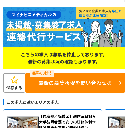
こちらの求人は募集を停止しております。
最新の募集状況の確認も承ります。
star
最新の募集状況を問い合わせる
保存する
この求人と近いエリアの求人
【東京都／板橋区】週休三日制★
大手訪問看護で安心の研修体制☆
理学療法士募集＜契約社員＞