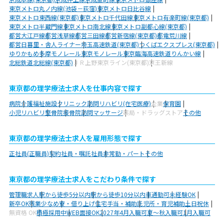
東京メトロ丸ノ内線(池袋－荻窪)
東京メトロ日比谷線
東京メトロ東西線(東京都)
東京メトロ千代田線
東京メトロ有楽町線(東京都)
東京メトロ半蔵門線
東京メトロ南北線
東京メトロ副都心線(東京都)
都営大江戸線
都営浅草線
都営三田線
都営新宿線(東京都)
都電荒川線
都営日暮里・舎人ライナー
埼玉高速鉄道(東京都)
つくばエクスプレス(東京都)
ゆりかもめ
多摩モノレール
東京モノレール
東京臨海高速鉄道りんかい線
北総鉄道北総線(東京都)
ＪＲ上野東京ライン(東京都)
京王新線
東京都の理学療法士求人を仕事内容で探す
病院
介護福祉施設
クリニック
訪問リハビリ(在宅医療)
企業
保育園
小児リハビリ
整骨院
接骨院
訪問マッサージ
薬局・ドラッグストア
その他
東京都の理学療法士求人を雇用形態で探す
正社員(正職員)
契約社員・嘱託社員
非常勤・パート
その他
東京都の理学療法士求人をこだわり条件で探す
管理職求人
駅から徒歩5分以内
駅から徒歩10分以内
車通勤可
未経験OK
新卒OK
残業少なめ
寮・借り上げ
住宅手当・補助
託児所・育児補助
土日祝休
無資格 OK
積極採用中
WEB面接OK
2027年4月入職可
夏～秋入職可
1月入職可