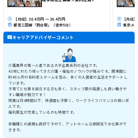
【月収】30.4万円 ～ 30.4万円
都営三田線「西台駅」（徒歩5分）
東京メト
キャリアアドバイザーコメント
介護業界の第一人者である大手企業系列の会社です。
45年にわたり培ってきた介護・福祉のノウハウが強みです。関東圏に
約40ヵ所の有料老人ホームを営み、多くの入居者の生活をサポートし
ています。
子育てと仕事を両立する方も多く、スタッフ間の風通しも良い働きや
すい職場が魅力です！
残業は月4時間以下、待遇面も手厚く、ワークライフバランスの良い求
人です。
福利厚生が充実しているのも特徴です。
多職種との連携も良好ですので、アットホームな雰囲気でお仕事がで
きます。