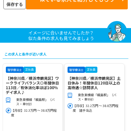
保存する
イメージに合いませんでしたか？
似た条件の求人も見てみましょう
この求人と条件が近い求人
正社員
正社員
理学療法士
理学療法士
【神奈川県／横浜市鶴見区】ワ
【神奈川県／横浜市鶴見区】土
ークライフバランス◎年間休日
日休み！年間休日120日以上の
113日／有休消化率ほぼ100％
高待遇☆訪問求人
デイ求人♪
東急東横線「綱島駅」（バ
ス・車9分）
東急東横線「綱島駅」（バ
ス・車9分）
【月収】32.2万円 ～ 38.8万円程
【月収】32.3万円 ～ 38.8万円程
度 諸手当込
度