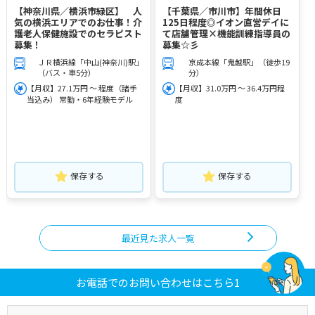
【神奈川県／横浜市緑区】 人
【千葉県／市川市】年間休日
気の横浜エリアでのお仕事！介
125日程度◎イオン直営デイに
護老人保健施設でのセラピスト
て店舗管理×機能訓練指導員の
募集！
募集☆彡
ＪＲ横浜線「中山(神奈川)駅」
京成本線「鬼越駅」（徒歩19
（バス・車5分）
分）
【月収】27.1万円 ～ 程度（諸手
【月収】31.0万円 ～ 36.4万円程
当込み） 常勤・6年経験モデル
度
保存する
保存する
最近見た求人一覧
お電話でのお問い合わせはこちら1