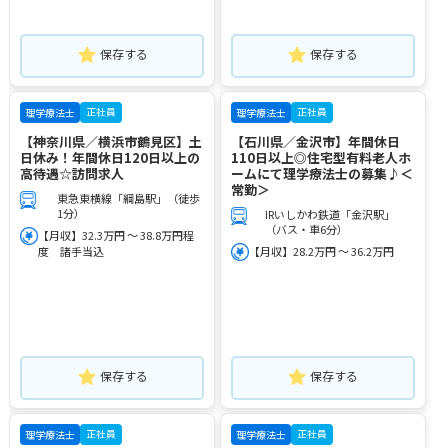
保存する
保存する
正社員
正社員
理学療法士
理学療法士
【神奈川県／横浜市鶴見区】土
【石川県／金沢市】年間休日
日休み！年間休日120日以上の
110日以上◎住宅型有料老人ホ
高待遇☆訪問求人
ームにて理学療法士の募集♪＜
常勤＞
東急東横線「綱島駅」（徒歩
1分）
IRいしかわ鉄道「金沢駅」
（バス・車6分）
【月収】32.3万円 ～ 38.8万円程
度 諸手当込
【月収】28.2万円 ～ 36.2万円
保存する
保存する
正社員
正社員
理学療法士
理学療法士