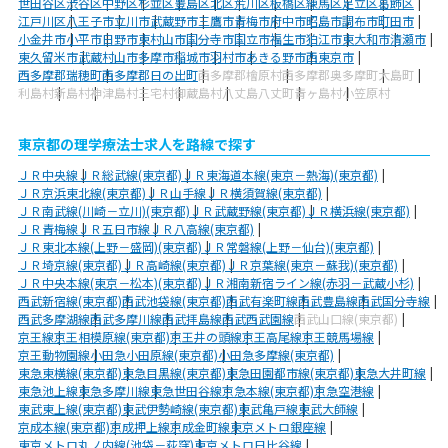
世田谷区
渋谷区
中野区
杉並区
豊島区
北区
荒川区
板橋区
練馬区
足立区
葛飾区
江戸川区
八王子市
立川市
武蔵野市
三鷹市
青梅市
府中市
昭島市
調布市
町田市
小金井市
小平市
日野市
東村山市
国分寺市
国立市
福生市
狛江市
東大和市
清瀬市
東久留米市
武蔵村山市
多摩市
稲城市
羽村市
あきる野市
西東京市
西多摩郡瑞穂町
西多摩郡日の出町
西多摩郡檜原村
西多摩郡奥多摩町
大島町
利島村
新島村
神津島村
三宅村
御蔵島村
八丈島八丈町
青ヶ島村
小笠原村
東京都の理学療法士求人を路線で探す
ＪＲ中央線
ＪＲ総武線(東京都)
ＪＲ東海道本線(東京－熱海)(東京都)
ＪＲ京浜東北線(東京都)
ＪＲ山手線
ＪＲ横須賀線(東京都)
ＪＲ南武線(川崎－立川)(東京都)
ＪＲ武蔵野線(東京都)
ＪＲ横浜線(東京都)
ＪＲ青梅線
ＪＲ五日市線
ＪＲ八高線(東京都)
ＪＲ東北本線(上野－盛岡)(東京都)
ＪＲ常磐線(上野－仙台)(東京都)
ＪＲ埼京線(東京都)
ＪＲ高崎線(東京都)
ＪＲ京葉線(東京－蘇我)(東京都)
ＪＲ中央本線(東京－松本)(東京都)
ＪＲ湘南新宿ライン線(赤羽－武蔵小杉)
西武新宿線(東京都)
西武池袋線(東京都)
西武有楽町線
西武豊島線
西武国分寺線
西武多摩湖線
西武多摩川線
西武拝島線
西武西武園線
西武山口線(東京都)
京王線
京王相模原線(東京都)
京王井の頭線
京王高尾線
京王競馬場線
京王動物園線
小田急小田原線(東京都)
小田急多摩線(東京都)
東急東横線(東京都)
東急目黒線(東京都)
東急田園都市線(東京都)
東急大井町線
東急池上線
東急多摩川線
東急世田谷線
京急本線(東京都)
京急空港線
東武東上線(東京都)
東武伊勢崎線(東京都)
東武亀戸線
東武大師線
京成本線(東京都)
京成押上線
京成金町線
東京メトロ銀座線
東京メトロ丸ノ内線(池袋－荻窪)
東京メトロ日比谷線