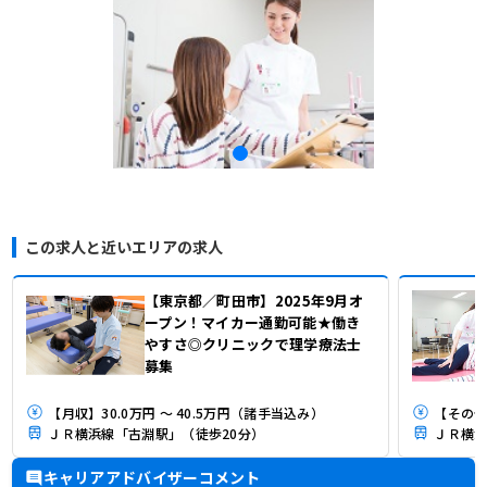
この求人と近いエリアの求人
【東京都／町田市】2025年9月オ
ープン！マイカー通勤可能★働き
やすさ◎クリニックで理学療法士
募集
【月収】30.0万円 ～ 40.5万円（諸手当込み）
【その他
ＪＲ横浜線「古淵駅」（徒歩20分）
ＪＲ横浜
キャリアアドバイザーコメント