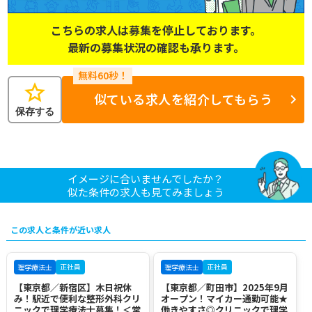
こちらの求人は募集を停止しております。
最新の募集状況の確認も承ります。
star
似ている求人を紹介してもらう
保存する
イメージに合いませんでしたか？
似た条件の求人も見てみましょう
この求人と条件が近い求人
正社員
正社員
理学療法士
理学療法士
【東京都／新宿区】木日祝休
【東京都／町田市】2025年9月
み！駅近で便利な整形外科クリ
オープン！マイカー通勤可能★
ニックで理学療法士募集！＜常
働きやすさ◎クリニックで理学