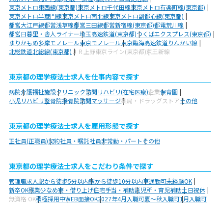
東京メトロ東西線(東京都)
東京メトロ千代田線
東京メトロ有楽町線(東京都)
東京メトロ半蔵門線
東京メトロ南北線
東京メトロ副都心線(東京都)
都営大江戸線
都営浅草線
都営三田線
都営新宿線(東京都)
都電荒川線
都営日暮里・舎人ライナー
埼玉高速鉄道(東京都)
つくばエクスプレス(東京都)
ゆりかもめ
多摩モノレール
東京モノレール
東京臨海高速鉄道りんかい線
北総鉄道北総線(東京都)
ＪＲ上野東京ライン(東京都)
京王新線
東京都の理学療法士求人を仕事内容で探す
病院
介護福祉施設
クリニック
訪問リハビリ(在宅医療)
企業
保育園
小児リハビリ
整骨院
接骨院
訪問マッサージ
薬局・ドラッグストア
その他
東京都の理学療法士求人を雇用形態で探す
正社員(正職員)
契約社員・嘱託社員
非常勤・パート
その他
東京都の理学療法士求人をこだわり条件で探す
管理職求人
駅から徒歩5分以内
駅から徒歩10分以内
車通勤可
未経験OK
新卒OK
残業少なめ
寮・借り上げ
住宅手当・補助
託児所・育児補助
土日祝休
無資格 OK
積極採用中
WEB面接OK
2027年4月入職可
夏～秋入職可
1月入職可