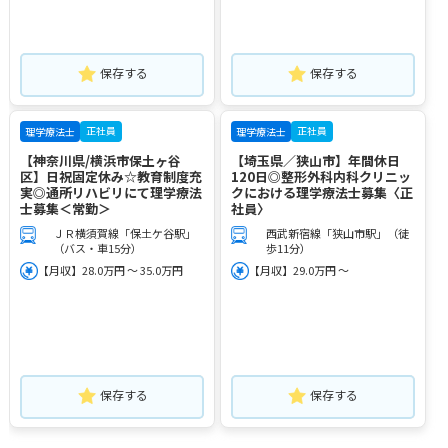
保存する
保存する
正社員
正社員
理学療法士
理学療法士
【神奈川県/横浜市保土ヶ谷
【埼玉県／狭山市】年間休日
区】日祝固定休み☆教育制度充
120日◎整形外科内科クリニッ
実◎通所リハビリにて理学療法
クにおける理学療法士募集〈正
士募集＜常勤＞
社員〉
ＪＲ横須賀線「保土ケ谷駅」
西武新宿線「狭山市駅」（徒
（バス・車15分）
歩11分）
【月収】28.0万円 ～ 35.0万円
【月収】29.0万円 ～
保存する
保存する