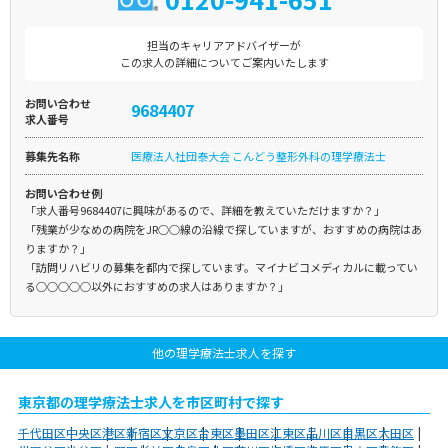
担当のキャリアアドバイザーが
この求人の詳細についてご案内いたします
お問い合わせ
9684407
求人番号
募集先名称
医療法人社団泰大会 こんどう整形外科の理学療法士
お問い合わせ例
「求人番号9684407に興味があるので、詳細を教えていただけますか？」
「残業が少なめの病院をJR○○線の沿線で探していますが、おすすめの病院はあ
りますか？」
「訪問リハビリの募集を都内で探しています。マイナビコメディカルに載ってい
る○○○○○以外におすすめの求人はありますか？」
他の理学療法士求人を探す
東京都の理学療法士求人を市区町村で探す
千代田区
中央区
港区
新宿区
文京区
台東区
墨田区
江東区
品川区
目黒区
大田区