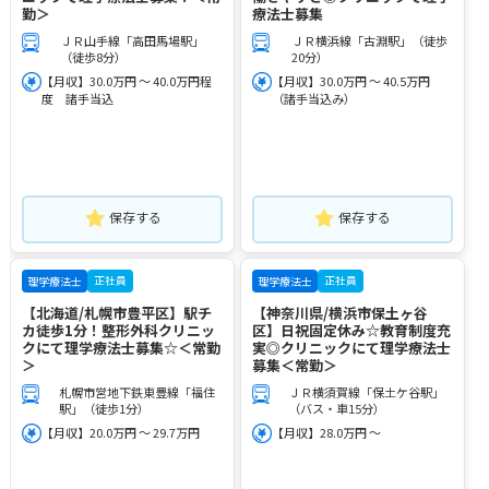
勤＞
療法士募集
ＪＲ山手線「高田馬場駅」
ＪＲ横浜線「古淵駅」（徒歩
（徒歩8分）
20分）
【月収】30.0万円 ～ 40.0万円程
【月収】30.0万円 ～ 40.5万円
度 諸手当込
（諸手当込み）
保存する
保存する
正社員
正社員
理学療法士
理学療法士
【北海道/札幌市豊平区】駅チ
【神奈川県/横浜市保土ヶ谷
カ徒歩1分！整形外科クリニッ
区】日祝固定休み☆教育制度充
クにて理学療法士募集☆＜常勤
実◎クリニックにて理学療法士
＞
募集＜常勤＞
札幌市営地下鉄東豊線「福住
ＪＲ横須賀線「保土ケ谷駅」
駅」（徒歩1分）
（バス・車15分）
【月収】20.0万円 ～ 29.7万円
【月収】28.0万円 ～