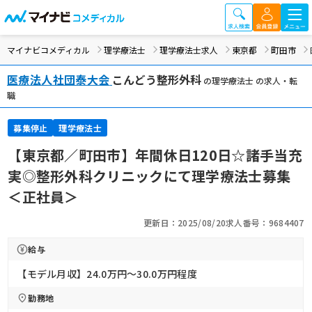
マイナビコメディカル
理学療法士
理学療法士求人
東京都
町田市
医療法人社団泰大会
こんどう整形外科
の理学療法士 の求人・転
職
募集停止
理学療法士
【東京都／町田市】年間休日120日☆諸手当充
実◎整形外科クリニックにて理学療法士募集
＜正社員＞
更新日：2025/08/20
求人番号：9684407
給与
【モデル月収】24.0万円〜30.0万円程度
勤務地