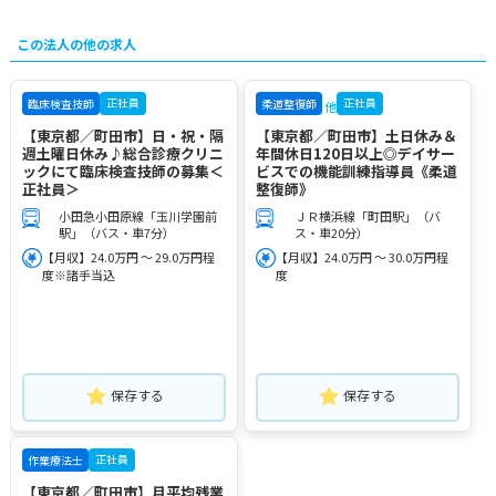
この法人の他の求人
正社員
正社員
臨床検査技師
柔道整復師
他
【東京都／町田市】日・祝・隔
【東京都／町田市】土日休み＆
週土曜日休み♪総合診療クリニ
年間休日120日以上◎デイサー
ックにて臨床検査技師の募集＜
ビスでの機能訓練指導員《柔道
正社員＞
整復師》
小田急小田原線「玉川学園前
ＪＲ横浜線「町田駅」（バ
駅」（バス・車7分）
ス・車20分）
【月収】24.0万円 ～ 29.0万円程
【月収】24.0万円 ～ 30.0万円程
度※諸手当込
度
保存する
保存する
正社員
作業療法士
【東京都／町田市】月平均残業