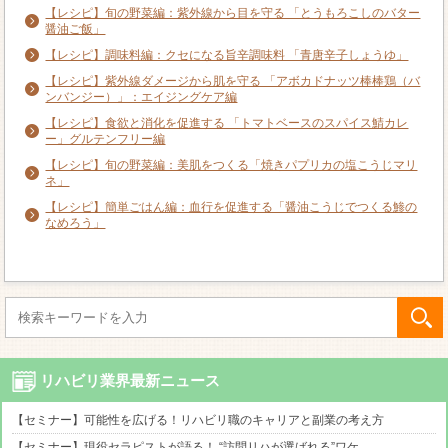
【レシピ】旬の野菜編：紫外線から目を守る 「とうもろこしのバター
醤油ご飯」
【レシピ】調味料編：クセになる旨辛調味料 「青唐辛子しょうゆ」
【レシピ】紫外線ダメージから肌を守る 「アボカドナッツ棒棒鶏（バ
ンバンジー）」：エイジングケア編
【レシピ】食欲と消化を促進する 「トマトベースのスパイス鯖カレ
ー」グルテンフリー編
【レシピ】旬の野菜編：美肌をつくる「焼きパプリカの塩こうじマリ
ネ」
【レシピ】簡単ごはん編：血行を促進する「醤油こうじでつくる鯵の
なめろう」
リハビリ業界最新ニュース
【セミナー】可能性を広げる！リハビリ職のキャリアと副業の考え方
【セミナー】現役セラピストが語る！ “訪問リハが選ばれる”ワケ