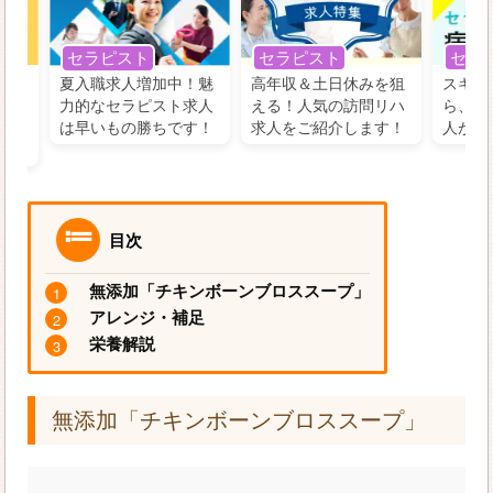
セラ
セラピスト
セラピスト
う！
夏入職求人増加中！魅
高年収＆土日休みを狙
スキル
の好
力的なセラピスト求人
える！人気の訪問リハ
ら、学
るに
は早いもの勝ちです！
求人をご紹介します！
人がお
目次
無添加「チキンボーンブロススープ」
アレンジ・補足
栄養解説
無添加「チキンボーンブロススープ」