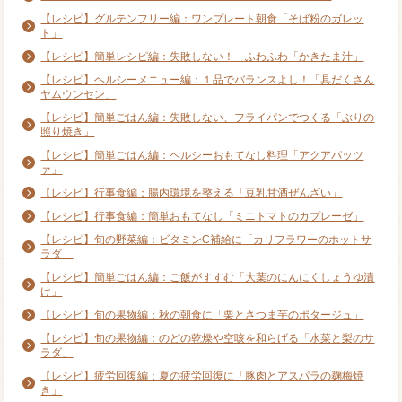
【レシピ】グルテンフリー編：ワンプレート朝食「そば粉のガレッ
ト」
【レシピ】簡単レシピ編：失敗しない！ ふわふわ「かきたま汁」
【レシピ】ヘルシーメニュー編：１品でバランスよし！「具だくさん
ヤムウンセン」
【レシピ】簡単ごはん編：失敗しない、フライパンでつくる「ぶりの
照り焼き」
【レシピ】簡単ごはん編：ヘルシーおもてなし料理「アクアパッツ
ァ」
【レシピ】行事食編：腸内環境を整える「豆乳甘酒ぜんざい」
【レシピ】行事食編：簡単おもてなし「ミニトマトのカプレーゼ」
【レシピ】旬の野菜編：ビタミンC補給に「カリフラワーのホットサ
ラダ」
【レシピ】簡単ごはん編：ご飯がすすむ「大葉のにんにくしょうゆ漬
け」
【レシピ】旬の果物編：秋の朝食に「栗とさつま芋のポタージュ」
【レシピ】旬の果物編：のどの乾燥や空咳を和らげる「水菜と梨のサ
ラダ」
【レシピ】疲労回復編：夏の疲労回復に「豚肉とアスパラの麹梅焼
き」