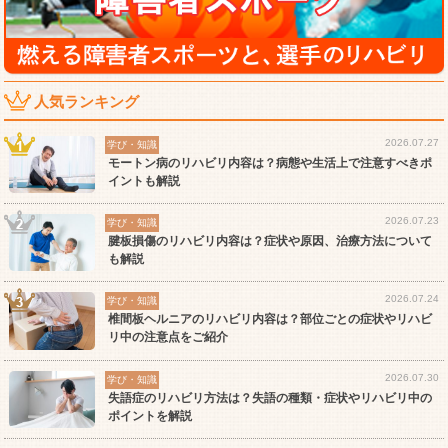
人気ランキング
2026.07.27
学び・知識
モートン病のリハビリ内容は？病態や生活上で注意すべきポ
イントも解説
2026.07.23
学び・知識
腱板損傷のリハビリ内容は？症状や原因、治療方法について
も解説
2026.07.24
学び・知識
椎間板ヘルニアのリハビリ内容は？部位ごとの症状やリハビ
リ中の注意点をご紹介
2026.07.30
学び・知識
失語症のリハビリ方法は？失語の種類・症状やリハビリ中の
ポイントを解説