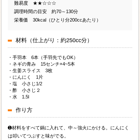
難易度 ★★☆☆☆
調理時間の目安 約70～130分
栄養価 30kcal（ひとり分200ccあたり）
材料（仕上がり：約250cc分）
・手羽本 6本（手羽先でもOK）
・ネギの青み 15センチ×4~5本
・生姜スライス 3枚
・にんにく 1片
・塩 小さじ1/2
・酢 小さじ２
・水 1.5l
作り方
➊材料をすべて鍋に入れて、中～強火にかける。にんにく
は叩いてつぶすと味がでる。