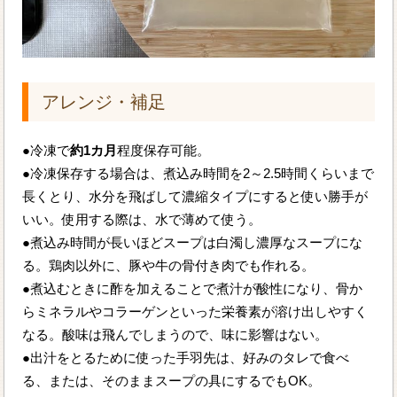
アレンジ・補足
●冷凍で
約1カ月
程度保存可能。
●冷凍保存する場合は、煮込み時間を2～2.5時間くらいまで
長くとり、水分を飛ばして濃縮タイプにすると使い勝手が
いい。使用する際は、水で薄めて使う。
●煮込み時間が長いほどスープは白濁し濃厚なスープにな
る。鶏肉以外に、豚や牛の骨付き肉でも作れる。
●煮込むときに酢を加えることで煮汁が酸性になり、骨か
らミネラルやコラーゲンといった栄養素が溶け出しやすく
なる。酸味は飛んでしまうので、味に影響はない。
●出汁をとるために使った手羽先は、好みのタレで食べ
る、または、そのままスープの具にするでもOK。