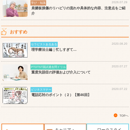
2026.07.29
学び・知識
肩腱板損傷のリハビリの流れや具体的な内容、注意点をご紹
介
おすすめ
2020.08.20
セラピストあるある
理学療法士編｜忙しすぎて…
2020.07.27
PTOTST国試過去問ドリル
重度失語症の評価および介入について
2020.07.22
ビジネスマナー
電話応対のポイント（２）【第46回】
TOPへ
キャリア・
ワークスタイ