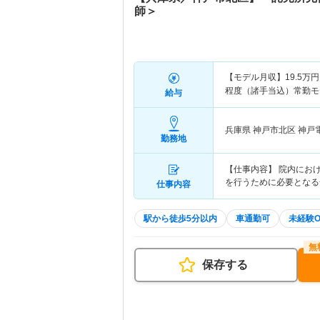
師＞
【モデル月収】
19.5
万円
程度（諸手当込）常勤モ
給与
兵庫県 神戸市北区
神戸
勤務地
【仕事内容】 院内にお
を行うために必要となる
仕事内容
駅から徒歩5分以内
車通勤可
未経験O
保存する