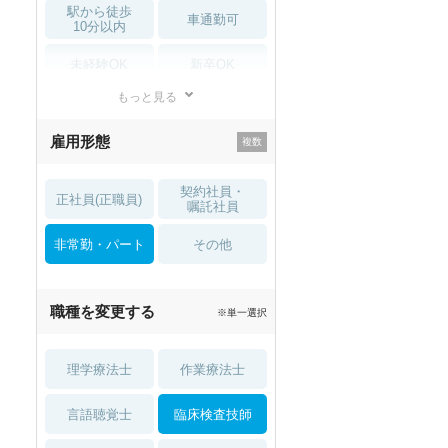
駅から徒歩
車通勤可
10分以内
未経験OK
新卒OK
もっと見る
残業少なめ
寮・借り上げ
雇用形態
託児所・
住宅手当・補助
育児補助
契約社員・
正社員(正職員)
土日祝休
無資格 OK
嘱託社員
非常勤・パート
積極採用中
WEB面接OK
その他
2027年4月入職可
夏～秋入職可
職種を変更する
※単一選択
1月入職可
理学療法士
作業療法士
言語聴覚士
臨床検査技師