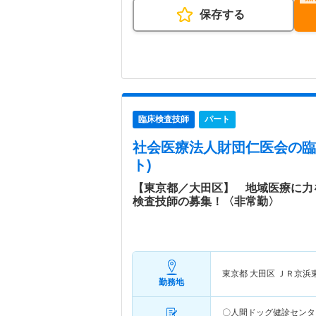
保存する
臨床検査技師
パート
社会医療法人財団仁医会
の臨
ト)
【東京都／大田区】 地域医療に力
検査技師の募集！〈非常勤〉
東京都 大田区
ＪＲ京浜
勤務地
〇人間ドッグ健診センタ