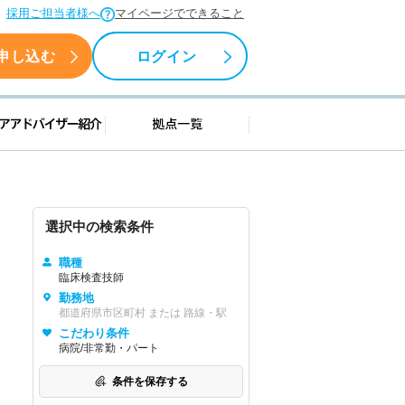
採用ご担当者様へ
マイページでできること
申し込む
ログイン
援情報
キャリアアドバイザー紹介
拠点一覧
選択中の検索条件
職種
臨床検査技師
勤務地
都道府県市区町村 または 路線・駅
こだわり条件
病院/非常勤・パート
条件を保存する