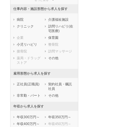
東京都
神奈川県
新潟県
仕事内容・施設形態から求人を探す
山梨県
長野県
富山県
石川県
福井県
岐阜県
病院
介護福祉施設
静岡県
愛知県
三重県
クリニック
訪問リハビリ(在
宅医療)
滋賀県
京都府
大阪府
企業
保育園
兵庫県
奈良県
和歌山県
小児リハビリ
整骨院
鳥取県
島根県
岡山県
接骨院
訪問マッサージ
広島県
山口県
徳島県
薬局・ドラッグ
その他
香川県
愛媛県
高知県
ストア
福岡県
佐賀県
長崎県
雇用形態から求人を探す
熊本県
大分県
宮崎県
鹿児島県
沖縄県
正社員(正職員)
契約社員・嘱託
社員
非常勤・パート
その他
年収から求人を探す
年収300万円～
年収350万円～
年収400万円～
年収450万円～