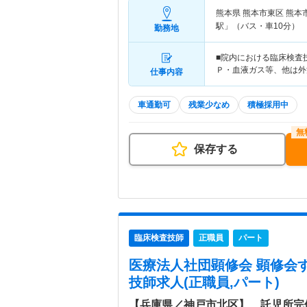
熊本県 熊本市東区
熊本
駅」（バス・車10分）
勤務地
■院内における臨床検査
Ｐ・血液ガス等、他は外
仕事内容
車通勤可
残業少なめ
積極採用中
保存する
臨床検査技師
正職員
パート
医療法人社団顕修会 顕修会
技師求人(正職員,パート)
【兵庫県／神戸市北区】 託児所完