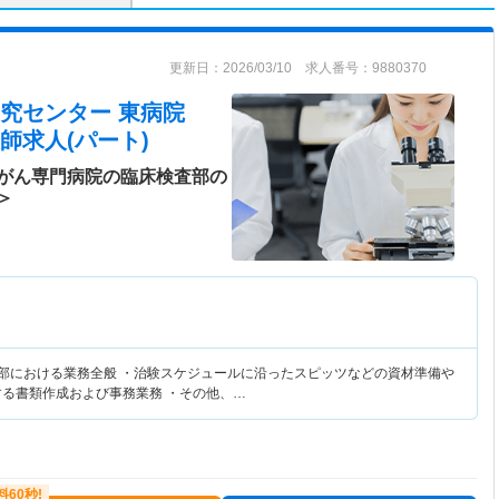
更新日：2026/03/10 求人番号：9880370
究センター 東病院
師求人(パート)
がん専門病院の臨床検査部の
＞
査部における業務全般 ・治験スケジュールに沿ったスピッツなどの資材準備や
する書類作成および事務業務 ・その他、…