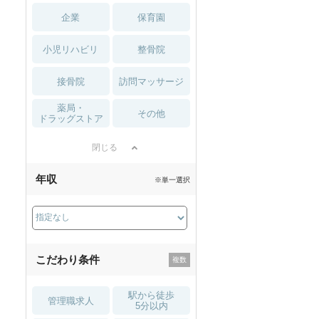
企業
保育園
小児リハビリ
整骨院
接骨院
訪問マッサージ
薬局・
その他
ドラッグストア
閉じる
年収
※単一選択
こだわり条件
駅から徒歩
管理職求人
5分以内