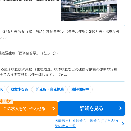
～
27.5
万円
程度（諸手当込）常勤モデル 【モデル年収】
290
万円～
400
万円
デル
電鉄粟生線「西鈴蘭台駅」（徒歩3分）
ける臨床検査技師業務 （生理検査、検体検査などの医師が病気の診断や治療
全ての検査業務をお任せ致します。 【病…
K
残業少なめ
託児所・育児補助
積極採用中
詳細を見る
この求人を問い合わせる
医療法人社団顕修会 顕修会すずらん病
院の求人一覧