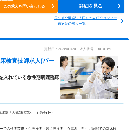
詳細を見る
この求人を問い合わせる
国立研究開発法人国立がん研究センター
東病院の求人一覧
更新日：2026/01/20 求人番号：9010169
床検査技師求人(パー
を入れている急性期病院臨床
東北線「大森(東京)駅」（徒歩3分）
ーでの検査業務 ・生理検査（超音波検査、心電図 等） 〇病院での臨床検