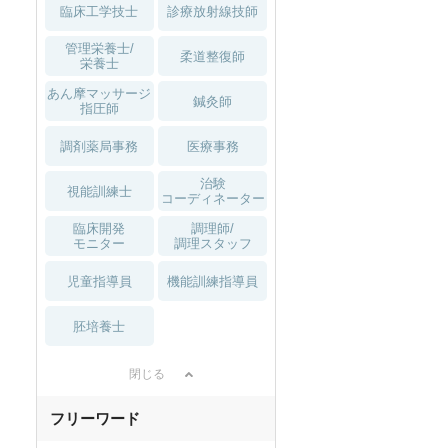
臨床工学技士
診療放射線技師
管理栄養士/
柔道整復師
栄養士
あん摩マッサージ
鍼灸師
指圧師
調剤薬局事務
医療事務
治験
視能訓練士
コーディネーター
臨床開発
調理師/
モニター
調理スタッフ
児童指導員
機能訓練指導員
胚培養士
閉じる
フリーワード