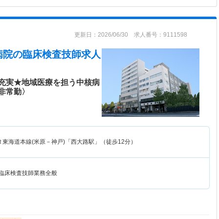
更新日：2026/06/30 求人番号：9111598
病院
の臨床検査技師求人
充実★地域医療を担う中核病
非常勤〉
Ｒ東海道本線(米原－神戸)「西大路駅」（徒歩12分）
て臨床検査技師業務全般