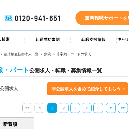
0120-941-651
無料転職サポートを
ド
求人検索
転職成功事例
転職支
臨床検査技師求人一覧
病院
非常勤・パートの求人
勤・パート
公開求人・転職・募集情報一覧
公開求人
非公開求人を含めて紹介してもらう
<<
<
>
>>
1
2
3
4
5
新着順