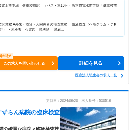
市電上熊本線「健軍校前駅」（バス・車10分）熊本市電水前寺線「健軍校前
技師業務 ■外来・検診・入院患者の検査業務 ・血液検査（ヘモグラム・ＣＲ
注） ・尿検査、心電図、肺機能 ・眼底…
詳細を見る
この求人を問い合わせる
医療法人弘生会の求人一覧
更新日：2024/09/28 求人番号：538519
すずらん病院
の臨床検査
備の綺麗な病院＜臨床検査技