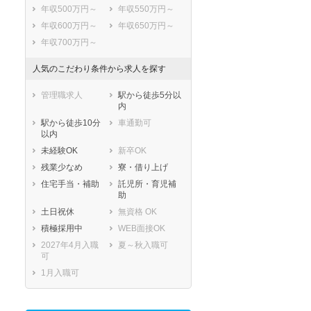
年収500万円～
年収550万円～
年収600万円～
年収650万円～
年収700万円～
人気のこだわり条件から求人を探す
管理職求人
駅から徒歩5分以
内
駅から徒歩10分
車通勤可
以内
未経験OK
新卒OK
残業少なめ
寮・借り上げ
住宅手当・補助
託児所・育児補
助
土日祝休
無資格 OK
積極採用中
WEB面接OK
2027年4月入職
夏～秋入職可
可
1月入職可