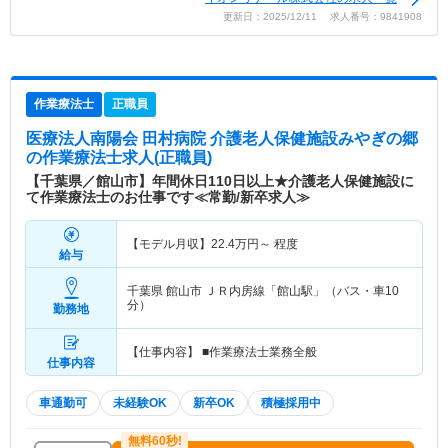
更新日：2025/12/11 求人番号：9841908
作業療法士
正職員
医療法人南陽会 田村病院 介護老人保健施設みやぎの郷
の作業療法士求人(正職員)
【千葉県／館山市】年間休日110日以上★介護老人保健施設に
て作業療法士のお仕事です≪常勤/新卒求人≫
【モデル月収】
22.4
万円～
程度
給与
千葉県 館山市
ＪＲ内房線「館山駅」（バス・車10
分）
勤務地
【仕事内容】 ■作業療法士業務全般
仕事内容
車通勤可
未経験OK
新卒OK
積極採用中