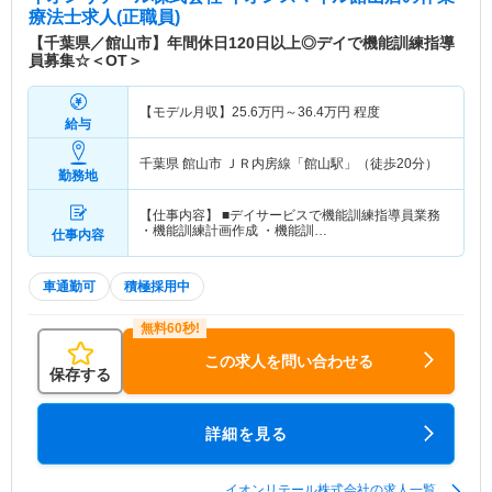
療法士求人(正職員)
【千葉県／館山市】年間休日120日以上◎デイで機能訓練指導
員募集☆＜OT＞
【モデル月収】
25.6
万円～
36.4
万円
程度
給与
千葉県 館山市
ＪＲ内房線「館山駅」（徒歩20分）
勤務地
【仕事内容】 ■デイサービスで機能訓練指導員業務
・機能訓練計画作成 ・機能訓…
仕事内容
車通勤可
積極採用中
この求人を問い合わせる
保存する
詳細を見る
イオンリテール株式会社の求人一覧