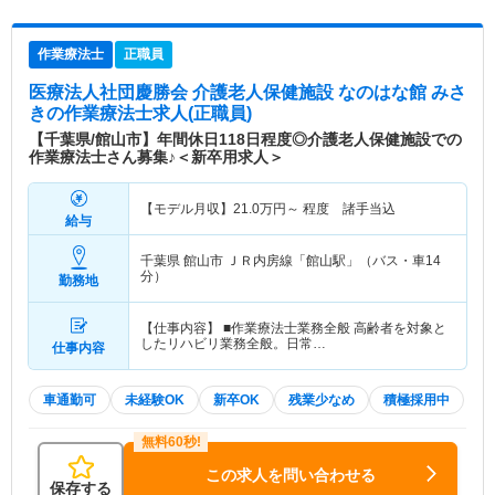
作業療法士
正職員
医療法人社団慶勝会 介護老人保健施設 なのはな館 みさ
き
の作業療法士求人(正職員)
【千葉県/館山市】年間休日118日程度◎介護老人保健施設での
作業療法士さん募集♪＜新卒用求人＞
【モデル月収】
21.0
万円～
程度 諸手当込
給与
千葉県 館山市
ＪＲ内房線「館山駅」（バス・車14
分）
勤務地
【仕事内容】 ■作業療法士業務全般 高齢者を対象と
したリハビリ業務全般。日常…
仕事内容
車通勤可
未経験OK
新卒OK
残業少なめ
積極採用中
この求人を問い合わせる
保存する