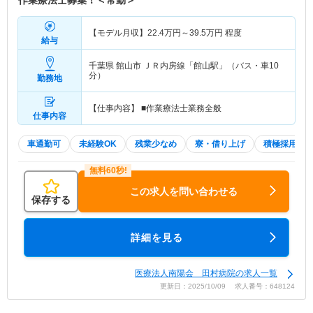
作業療法士募集！＜常勤＞
【モデル月収】
22.4
万円～
39.5
万円
程度
給与
千葉県 館山市
ＪＲ内房線「館山駅」（バス・車10
分）
勤務地
【仕事内容】 ■作業療法士業務全般
仕事内容
車通勤可
未経験OK
残業少なめ
寮・借り上げ
積極採用中
この求人を問い合わせる
保存する
詳細を見る
医療法人南陽会 田村病院の求人一覧
更新日：2025/10/09 求人番号：648124