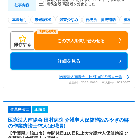
士）業務全般 高齢者を対象とした…
仕事内容
車通勤可
未経験OK
残業少なめ
託児所・育児補助
積極採
この求人を問い合わせる
保存する
詳細を見る
医療法人南陽会 田村病院の求人一覧
更新日：2025/10/09 求人番号：9739697
作業療法士
正職員
医療法人南陽会 田村病院 介護老人保健施設みやぎの郷
の作業療法士求人(正職員)
【千葉県／館山市】年間休日110日以上★介護老人保健施設で