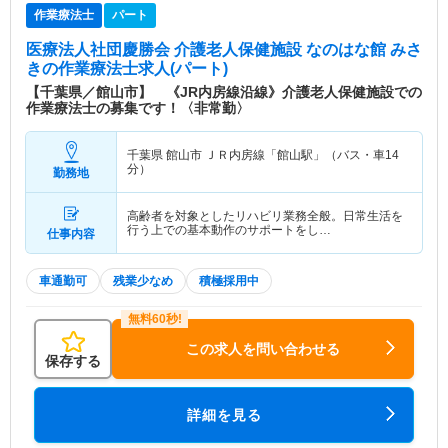
作業療法士
パート
医療法人社団慶勝会 介護老人保健施設 なのはな館 みさ
き
の作業療法士求人(パート)
【千葉県／館山市】 《JR内房線沿線》介護老人保健施設での
作業療法士の募集です！〈非常勤〉
千葉県 館山市
ＪＲ内房線「館山駅」（バス・車14
分）
勤務地
高齢者を対象としたリハビリ業務全般。日常生活を
行う上での基本動作のサポートをし…
仕事内容
車通勤可
残業少なめ
積極採用中
この求人を問い合わせる
保存する
詳細を見る