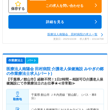
この求人を問い合わせる
保存する
詳細を見る
医療法人南陽会 田村病院の求人一覧
更新日：2025/10/28 求人番号：10134709
作業療法士
パート
医療法人南陽会 田村病院 介護老人保健施設 みやぎの郷
の作業療法士求人(パート)
【千葉県／館山市】経験不問！1日2時間～相談可◎介護老人保
健施設にて作業療法士のお仕事★≪非常勤≫
千葉県 館山市
ＪＲ内房線「館山駅」（バス・車8
分）
勤務地
◇介護老人保健施設におけるセラピスト（作業療法