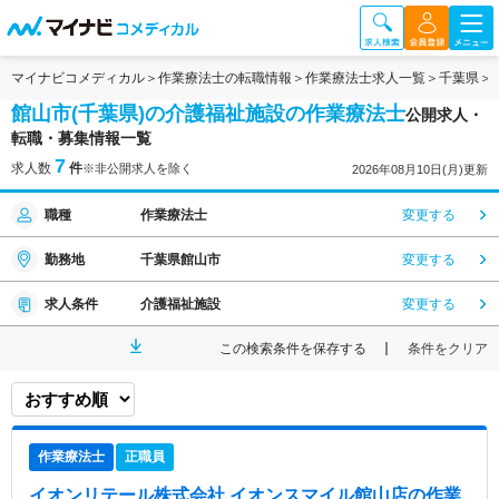
マイナビコメディカル
作業療法士の転職情報
作業療法士求人一覧
千葉県
館山市(千葉県)の介護福祉施設の作業療法士
公開求人・
転職・募集情報一覧
7
求人数
件
※非公開求人を除く
2026年08月10日(月)更新
職種
作業療法士
変更する
勤務地
千葉県館山市
変更する
求人条件
介護福祉施設
変更する
この検索条件を保存する
条件をクリア
作業療法士
正職員
イオンリテール株式会社 イオンスマイル館山店
の作業