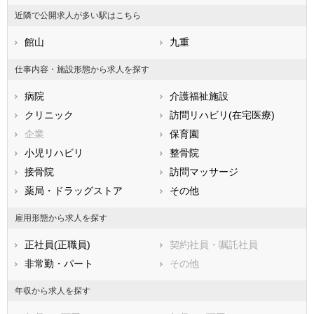
山梨県
長野県
富山県
近隣で公開求人が多い駅はこちら
石川県
福井県
岐阜県
静岡県
館山
愛知県
九重
三重県
滋賀県
京都府
大阪府
仕事内容・施設形態から求人を探す
兵庫県
奈良県
和歌山県
病院
介護福祉施設
鳥取県
島根県
岡山県
クリニック
訪問リハビリ(在宅医療)
広島県
山口県
徳島県
企業
保育園
香川県
愛媛県
高知県
小児リハビリ
整骨院
福岡県
佐賀県
長崎県
接骨院
訪問マッサージ
熊本県
大分県
宮崎県
薬局・ドラッグストア
その他
鹿児島県
沖縄県
雇用形態から求人を探す
正社員(正職員)
契約社員・嘱託社員
非常勤・パート
その他
年収から求人を探す