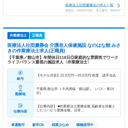
医療法人社団慶勝会の求人一覧
更新日：2026/07/09 求人番号：696347
作業療法士
正職員
医療法人社団慶勝会 介護老人保健施設 なのはな館 みさ
き
の作業療法士求人(正職員)
【千葉県／館山市】年間休日118日◎家庭的な雰囲気でワーク
ライフバランス重視の施設求人〈作業療法士〉
【モデル月収】
22.0
万円～
35.0
万円
程度 諸手当込
給与
千葉県 館山市
ＪＲ内房線「館山駅」（バス・車14
分）
勤務地
【仕事内容】 ■作業療法士業務全般 高齢者を対象と
したリハビリ業務全般。日常…
仕事内容
車通勤可
新卒OK
残業少なめ
積極採用中