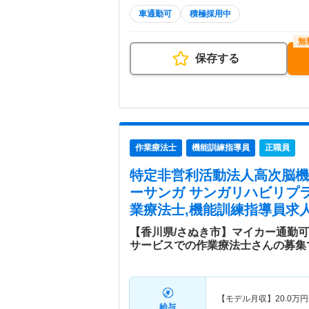
車通勤可
積極採用中
保存する
作業療法士
機能訓練指導員
正職員
特定非営利活動法人高次脳
ーサンガ サンガリハビリプ
業療法士,機能訓練指導員求人
【香川県/さぬき市】マイカー通勤
サービスでの作業療法士さんの募集
【モデル月収】
20.0
万円
給与