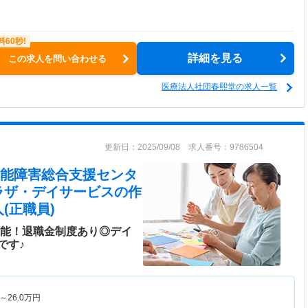
詳細を見る
この求人を問い合わせる
医療法人社団春熙堂の求人一覧
更新日：2025/09/08 求人番号：9786504
機能障害総合支援センタ
ラザ・デイサービス
の作
(正職員)
可能！退職金制度あり◎デイ
です♪
～
26.0
万円