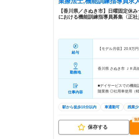
業療法士,機能訓練指導員求人
【香川県／さぬき市】日曜固定休み
における機能訓練指導員募集〈正社
【モデル月収】
20.9
万円
給与
香川県 さぬき市
ＪＲ高
勤務地
■デイサービスでの機能
随業務 ◎社用車使用（
仕事内容
駅から徒歩10分以内
車通勤可
残業少
保存する