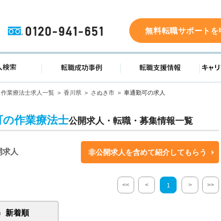
0120-941-651
無料転職サポートを
ド
求人検索
転職成功事例
転職支
作業療法士求人一覧
香川県
さぬき市
車通勤可の求人
可の作業療法士
公開求人・転職・募集情報一覧
開求人
非公開求人を含めて紹介してもらう
<<
<
>
>>
1
新着順