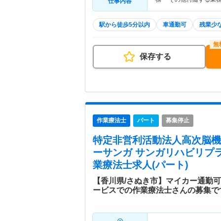
仕事内容
駅から徒歩5分以内
車通勤可
残業少
保存する
作業療法士
パート
募集停止
特定非営利活動法人高次脳
ーサンガ サンガリハビリプ
業療法士求人(パート)
【香川県/さぬき市】マイカー通勤
ービスでの作業療法士さんの募集で