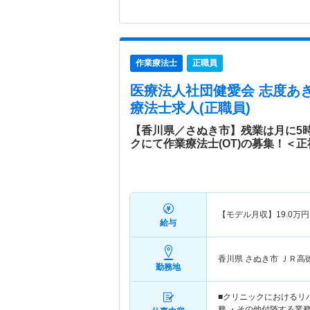
作業療法士
正職員
医療法人社団健愛会 志度あ
療法士求人(正職員)
【香川県／さぬき市】残業は月に5
クにて作業療法士(OT)の募集！＜
【モデル月収】
19.0
万円
給与
香川県 さぬき市
ＪＲ高
勤務地
■クリニックにおけるリ
務 ・その他付随する業務