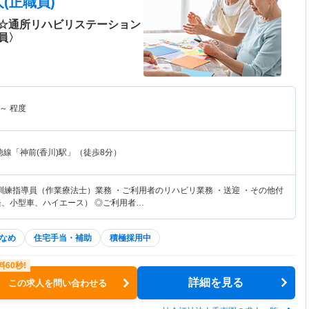
(正職員)
☆通所リハビリステーション
員〉
～
程度
徳線「神前(香川)駅」（徒歩8分）
訓練指導員（作業療法士）業務 ・ご利用者のリハビリ業務 ・送迎 ・その他付
軽、小型車、ハイエース） ◎ご利用者…
なめ
住宅手当・補助
積極採用中
詳細を見る
この求人を問い合わせる