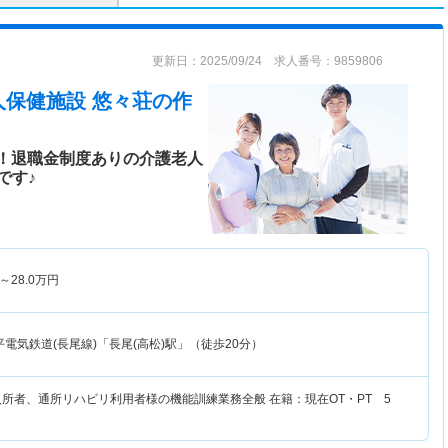
更新日：2025/09/24 求人番号：9859806
人保健施設 悠々荘
の作
日！退職金制度ありの介護老人
です♪
～
28.0
万円
電気鉄道(長尾線)「長尾(高松)駅」（徒歩20分）
入所者、通所リハビリ利用者様の機能訓練業務全般 在籍：現在OT・PT 5