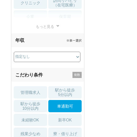
訪問リハビリ
クリニック
（在宅医療）
企業
保育園
もっと見る
小児リハビリ
整骨院
年収
※単一選択
接骨院
訪問マッサージ
薬局・
その他
ドラッグストア
こだわり条件
駅から徒歩
管理職求人
5分以内
駅から徒歩
車通勤可
10分以内
未経験OK
新卒OK
残業少なめ
寮・借り上げ