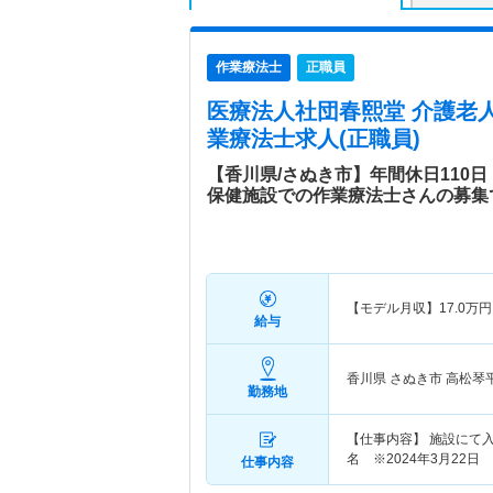
作業療法士
正職員
医療法人社団春熙堂 介護老
業療法士求人(正職員)
【香川県/さぬき市】年間休日110
保健施設での作業療法士さんの募集
【モデル月収】
17.0
万円
給与
香川県 さぬき市
高松琴平
勤務地
【仕事内容】 施設にて
名 ※2024年3月22日
仕事内容