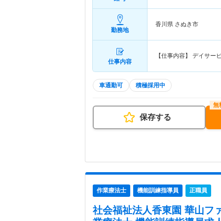
香川県 さぬき市
勤務地
【仕事内容】 デイサー
仕事内容
車通勤可
積極採用中
保存する
作業療法士
機能訓練指導員
正職員
社会福祉法人香東園 華山フ