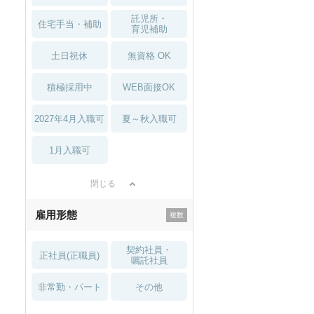
託児所・
住宅手当・補助
育児補助
土日祝休
無資格 OK
積極採用中
WEB面接OK
2027年4月入職可
夏～秋入職可
1月入職可
閉じる
雇用形態
契約社員・
正社員(正職員)
嘱託社員
非常勤・パート
その他