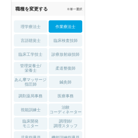
職種を変更する
※単一選択
理学療法士
作業療法士
言語聴覚士
臨床検査技師
臨床工学技士
診療放射線技師
管理栄養士/
柔道整復師
栄養士
あん摩マッサージ
鍼灸師
指圧師
調剤薬局事務
医療事務
治験
視能訓練士
コーディネーター
臨床開発
調理師/
モニター
調理スタッフ
児童指導員
機能訓練指導員