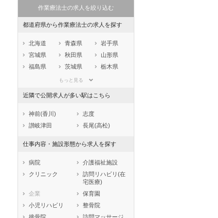
作業療法士の求人を絞り込む
都道府県から作業療法士の求人を探す
北海道
青森県
岩手県
宮城県
秋田県
山形県
福島県
茨城県
栃木県
群馬県
埼玉県
千葉県
もっと見る
東京都
神奈川県
新潟県
近隣で公開求人が多い駅はこちら
山梨県
長野県
富山県
石川県
福井県
岐阜県
神前(香川)
志度
静岡県
愛知県
三重県
讃岐津田
長尾(高松)
滋賀県
京都府
大阪府
仕事内容・施設形態から求人を探す
兵庫県
奈良県
和歌山県
鳥取県
島根県
岡山県
病院
介護福祉施設
広島県
山口県
徳島県
クリニック
訪問リハビリ(在
宅医療)
香川県
愛媛県
高知県
企業
保育園
福岡県
佐賀県
長崎県
小児リハビリ
整骨院
熊本県
大分県
宮崎県
接骨院
訪問マッサージ