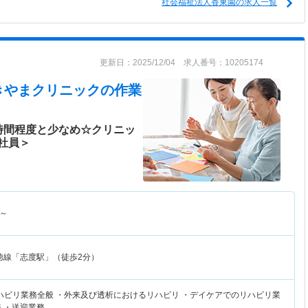
社会福祉法人香東園の求人一覧
更新日：2025/12/04 求人番号：10205174
きやまクリニック
の作業
時間程度と少なめ☆クリニッ
正社員＞
～
徳線「志度駅」（徒歩2分）
ハビリ業務全般 ・外来及び透析におけるリハビリ ・デイケアでのリハビリ業
 ・送迎業務