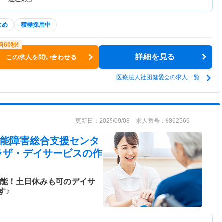
なめ
積極採用中
詳細を見る
この求人を問い合わせる
医療法人社団健愛会の求人一覧
更新日：2025/09/08 求人番号：9862569
機能障害総合支援センタ
ラザ・デイサービス
の作
可能！土日休みも可のデイサ
す♪