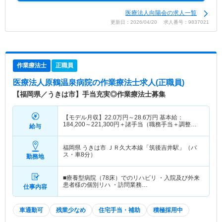
医療法人向陽会の求人一覧
更新日：2026/04/20 求人番号：9837021
作業療法士
正職員
医療法人原鶴温泉病院
の作業療法士求人(正職員)
【福岡県／うきは市】手当充実◎作業療法士募集
【モデル月収】
22.0
万円～
28.6
万円
基本給：
184,200～221,300円＋諸手当（職務手当＋調整手
給与
当） ※給与額は経験年数、勤務実績
福岡県 うきは市
ＪＲ久大本線「筑後吉井駅」（バ
ス・車8分）
勤務地
■療養型病院（78床）でのリハビリ ・入院及び外来
患者様の個別リハ ・訪問業務…
仕事内容
車通勤可
残業少なめ
住宅手当・補助
積極採用中