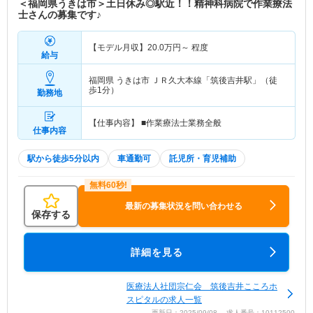
＜福岡県うきは市＞土日休み◎駅近！！精神科病院で作業療法
士さんの募集です♪
【モデル月収】
20.0
万円～
程度
給与
福岡県 うきは市
ＪＲ久大本線「筑後吉井駅」（徒
歩1分）
勤務地
【仕事内容】 ■作業療法士業務全般
仕事内容
駅から徒歩5分以内
車通勤可
託児所・育児補助
最新の募集状況を問い合わせる
保存する
詳細を見る
医療法人社団宗仁会 筑後吉井こころホ
スピタルの求人一覧
更新日：2025/09/08 求人番号：10112500