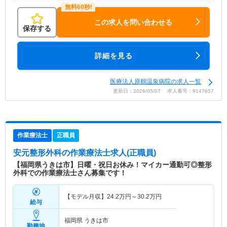
この求人を問い合わせる
保存する
詳細を見る
医療法人原鶴温泉病院の求人一覧
更新日：2026/05/07 求人番号：9147657
作業療法士
正職員
安元整形外科
の作業療法士求人(正職員)
【福岡県うきは市】日曜・祝日お休み！マイカー通勤可◎整形
外科での作業療法士さん募集です！
【モデル月収】
24.2
万円～
30.2
万円
給与
福岡県 うきは市
勤務地