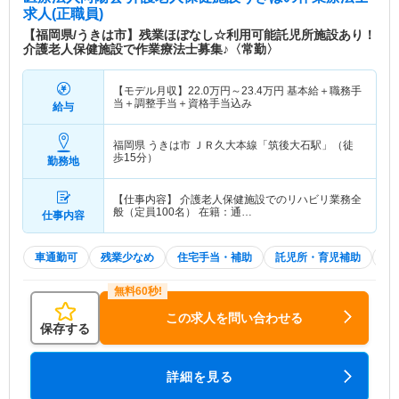
求人(正職員)
【福岡県/うきは市】残業ほぼなし☆利用可能託児所施設あり！
介護老人保健施設で作業療法士募集♪〈常勤〉
【モデル月収】
22.0
万円～
23.4
万円
基本給＋職務手
当＋調整手当＋資格手当込み
給与
福岡県 うきは市
ＪＲ久大本線「筑後大石駅」（徒
歩15分）
勤務地
【仕事内容】 介護老人保健施設でのリハビリ業務全
般（定員100名） 在籍：通…
仕事内容
車通勤可
残業少なめ
住宅手当・補助
託児所・育児補助
積
この求人を問い合わせる
保存する
詳細を見る