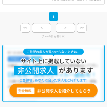
1
<<
<
>
>>
（1～4件目を表示中）