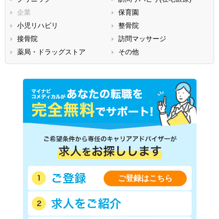
香川県
愛媛県
高知県
企業
保育園
福岡県
佐賀県
長崎県
小児リハビリ
整骨院
熊本県
大分県
宮崎県
接骨院
訪問マッサージ
鹿児島県
沖縄県
薬局・ドラッグストア
その他
ご登録はこちら