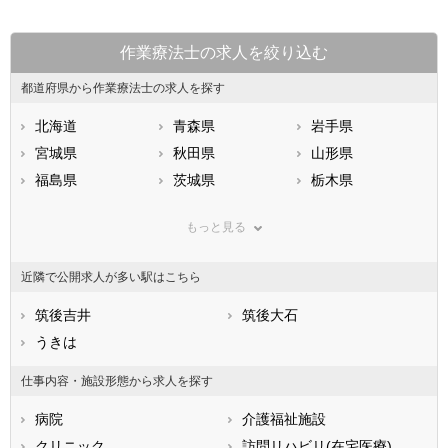
作業療法士の求人を絞り込む
都道府県から作業療法士の求人を探す
北海道
青森県
岩手県
宮城県
秋田県
山形県
福島県
茨城県
栃木県
群馬県
埼玉県
千葉県
もっと見る
東京都
神奈川県
新潟県
山梨県
長野県
富山県
近隣で公開求人が多い駅はこちら
石川県
福井県
岐阜県
静岡県
筑後吉井
愛知県
筑後大石
三重県
滋賀県
うきは
京都府
大阪府
兵庫県
奈良県
和歌山県
仕事内容・施設形態から求人を探す
鳥取県
島根県
岡山県
病院
介護福祉施設
広島県
山口県
徳島県
クリニック
訪問リハビリ(在宅医療)