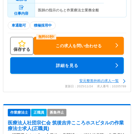
医師の指示のもと作業療法士業務全般
仕事内容
車通勤可
積極採用中
この求人を問い合わせる
保存する
詳細を見る
安元整形外科の求人一覧
更新日：2025/11/24 求人番号：10205789
作業療法士
正職員
募集停止
医療法人社団宗仁会 筑後吉井こころホスピタル
の作業
療法士求人(正職員)