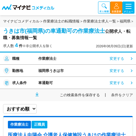
マイナビコメディカル
作業療法士の転職情報
作業療法士求人一覧
福岡県
うきは市(福岡県)の車通勤可の作業療法士
公開求人・転
職・募集情報一覧
4
求人数
件
※非公開求人を除く
2026年08月09日(日)更新
職種
作業療法士
変更する
勤務地
福岡県うきは市
変更する
求人条件
車通勤可
変更する
この検索条件を保存する
条件をクリア
作業療法士
正職員
医療法人向陽会 介護老人保健施設うきは
の作業療法士