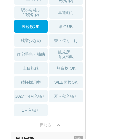
5分以内
駅から徒歩
車通勤可
10分以内
未経験OK
新卒OK
残業少なめ
寮・借り上げ
託児所・
住宅手当・補助
育児補助
土日祝休
無資格 OK
積極採用中
WEB面接OK
2027年4月入職可
夏～秋入職可
1月入職可
閉じる
雇用形態