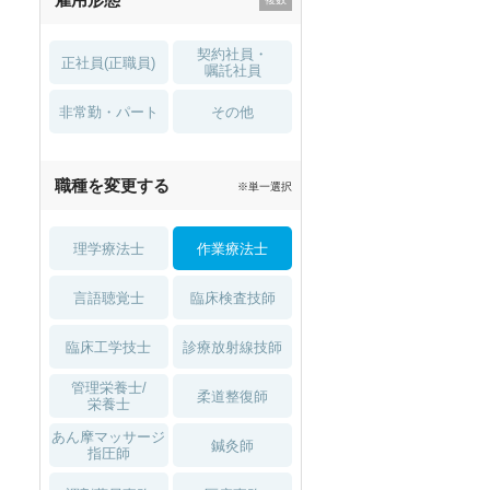
契約社員・
正社員(正職員)
嘱託社員
非常勤・パート
その他
職種を変更する
※単一選択
理学療法士
作業療法士
言語聴覚士
臨床検査技師
臨床工学技士
診療放射線技師
管理栄養士/
柔道整復師
栄養士
あん摩マッサージ
鍼灸師
指圧師