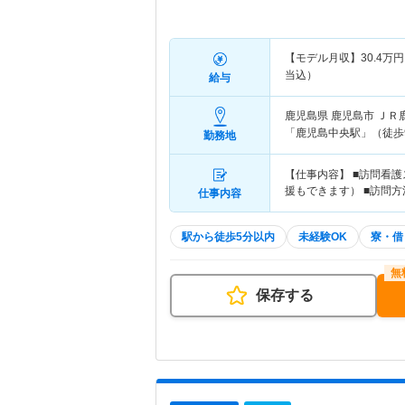
【モデル月収】
30.4
万円
当込）
給与
鹿児島県 鹿児島市
ＪＲ
「鹿児島中央駅」（徒歩
勤務地
【仕事内容】 ■訪問看
援もできます） ■訪問
仕事内容
駅から徒歩5分以内
未経験OK
寮・借
保存する