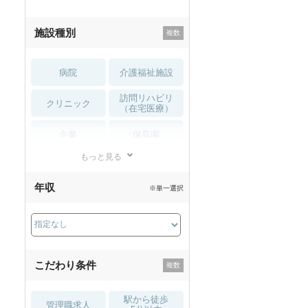
施設種別
病院
介護福祉施設
訪問リハビリ
クリニック
（在宅医療）
企業
保育園
もっと見る
小児リハビリ
整骨院
年収
※単一選択
接骨院
訪問マッサージ
薬局・
その他
ドラッグストア
こだわり条件
駅から徒歩
管理職求人