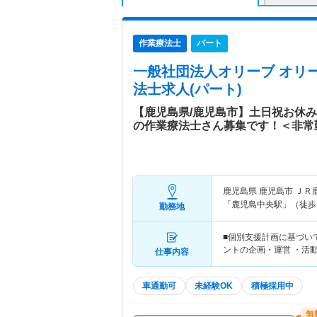
作業療法士
パート
一般社団法人オリーブ オリ
法士求人(パート)
【鹿児島県/鹿児島市】土日祝お休
の作業療法士さん募集です！＜非常
鹿児島県 鹿児島市
ＪＲ
「鹿児島中央駅」（徒歩1
勤務地
■個別支援計画に基づい
ントの企画・運営 ・活
仕事内容
車通勤可
未経験OK
積極採用中