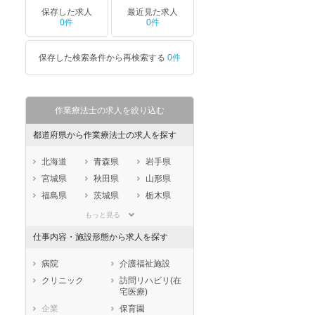
保存した求人
最近見た求人
0件
0件
保存した検索条件から再検索する
0件
作業療法士の求人を絞り込む
都道府県から作業療法士の求人を探す
北海道
青森県
岩手県
宮城県
秋田県
山形県
福島県
茨城県
栃木県
群馬県
埼玉県
千葉県
もっと見る
東京都
神奈川県
新潟県
仕事内容・施設形態から求人を探す
山梨県
長野県
富山県
石川県
福井県
岐阜県
病院
介護福祉施設
静岡県
愛知県
三重県
クリニック
訪問リハビリ(在
宅医療)
滋賀県
京都府
大阪府
企業
保育園
兵庫県
奈良県
和歌山県