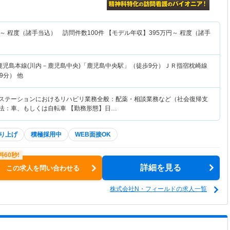
～
程度（諸手当込） 訪問件数100件 【モデル年収】
395
万円～
程度（諸手
鹿児島本線(川内－鹿児島中央)「鹿児島中央駅」（徒歩9分）ＪＲ指宿枕崎線
9分） 他
護ステーションにおけるリハビリ業務全般：配薬・相談業務など（社会復帰支
方法：車、もしくは自転車 【勤務形態】日…
り上げ
積極採用中
WEB面接OK
詳細を見る
この求人を問い合わせる
株式会社N・フィールドの求人一覧