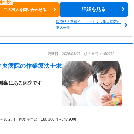
詳細を見る
この求人を問い合わせる
医療法人敬躍会 ハートフル隼人病院の
求人一覧
更新日：2026/05/07 求人番号：460973
中央病院
の作業療法士求
離島にある病院です
～
38.2
万円
程度 基本給：180,300円～347,900円