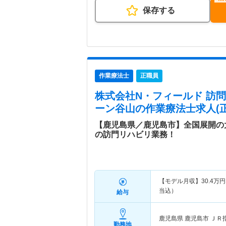
保存する
作業療法士
正職員
株式会社N・フィールド 訪
ーン谷山
の作業療法士求人(正
【鹿児島県／鹿児島市】全国展開の
の訪門リハビリ業務！
【モデル月収】
30.4
万円
当込）
給与
鹿児島県 鹿児島市
ＪＲ
勤務地