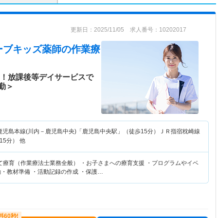
更新日：2025/11/05 求人番号：10202017
ーブキッズ薬師
の作業療
み！放課後等デイサービスで
勤＞
鹿児島本線(川内－鹿児島中央)「鹿児島中央駅」（徒歩15分）ＪＲ指宿枕崎線
5分） 他
て療育（作業療法士業務全般） ・お子さまへの療育支援 ・プログラムやイベ
動・教材準備 ・活動記録の作成 ・保護…