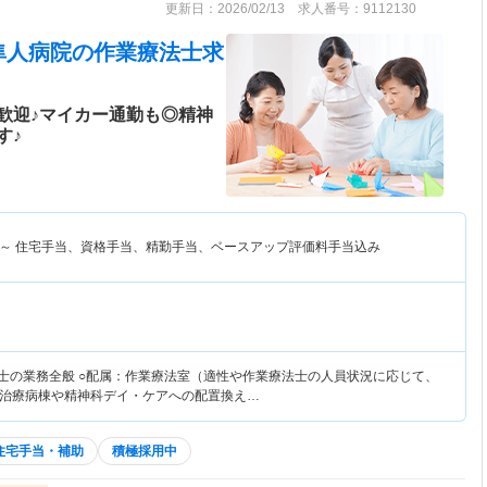
更新日：2026/02/13 求人番号：9112130
隼人病院
の作業療法士求
歓迎♪マイカー通勤も◎精神
す♪
～
住宅手当、資格手当、精勤手当、ベースアップ評価料手当込み
法士の業務全般 ○配属：作業療法室（適性や作業療法士の人員状況に応じて、
治療病棟や精神科デイ・ケアへの配置換え…
住宅手当・補助
積極採用中