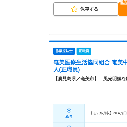
保存する
作業療法士
正職員
奄美医療生活協同組合 奄美
人(正職員)
【鹿児島県／奄美市】 風光明媚な
【モデル月収】
20.4
万円
給与