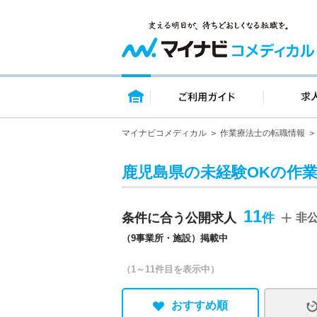
トップページ
ご利用ガイ
マイナビコメディカル
作業療法士の転職情報
鹿児島県の未経験OKの作
11
条件に合う公開求人
非
（9事業所・施設）掲載中
（1～11件目を表示中）
おすすめ順