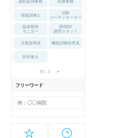
調剤薬局事務
医療事務
治験
視能訓練士
コーディネーター
臨床開発
調理師/
モニター
調理スタッフ
児童指導員
機能訓練指導員
胚培養士
閉じる
フリーワード