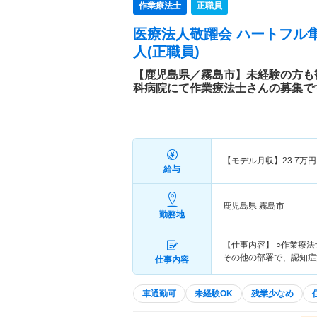
作業療法士
正職員
医療法人敬躍会 ハートフル
人(正職員)
【鹿児島県／霧島市】未経験の方も
科病院にて作業療法士さんの募集で
【モデル月収】
23.7
万円
給与
鹿児島県 霧島市
勤務地
【仕事内容】 ○作業療
その他の部署で、認知症
仕事内容
車通勤可
未経験OK
残業少なめ