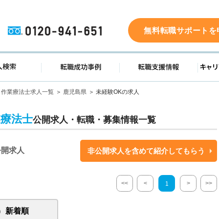
0120-941-651
無料転職サポートを
ド
求人検索
転職成功事例
転職支
作業療法士求人一覧
鹿児島県
未経験OKの求人
業療法士
公開求人・転職・募集情報一覧
公開求人
非公開求人を含めて紹介してもらう
<<
<
>
>>
1
新着順