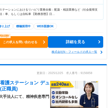
護ステーションにおけるリハビリ業務全般：配薬・相談業務など（社会復帰支
方法：車、もしくは自転車 【勤務形態】日…
借り上げ
積極採用中
WEB面接OK
詳細を見る
この求人を問い合わせる
株式会社N・フィールドの求人一覧
更新日：2025/12/25 求人番号：9156858
問看護ステーション デュ
(正職員)
大手法人にて、精神疾患専門