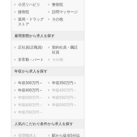
小児リハビリ
整骨院
鳥取県
島根県
岡山県
接骨院
訪問マッサージ
広島県
山口県
徳島県
薬局・ドラッグ
その他
香川県
愛媛県
高知県
ストア
福岡県
佐賀県
長崎県
雇用形態から求人を探す
熊本県
大分県
宮崎県
鹿児島県
沖縄県
正社員(正職員)
契約社員・嘱託
社員
非常勤・パート
その他
年収から求人を探す
年収300万円～
年収350万円～
年収400万円～
年収450万円～
年収500万円～
年収550万円～
年収600万円～
年収650万円～
年収700万円～
人気のこだわり条件から求人を探す
管理職求人
駅から徒歩5分以