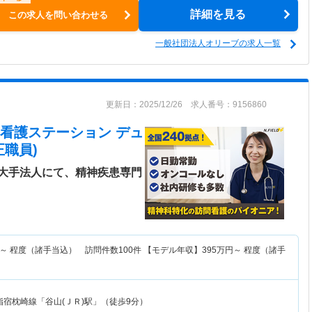
詳細を見る
この求人を問い合わせる
一般社団法人オリーブの求人一覧
更新日：2025/12/26 求人番号：9156860
問看護ステーション デュ
職員)
大手法人にて、精神疾患専門
～
程度（諸手当込） 訪問件数100件 【モデル年収】
395
万円～
程度（諸手
指宿枕崎線「谷山(ＪＲ)駅」（徒歩9分）