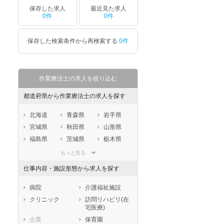
保存した求人
最近見た求人
0件
0件
保存した検索条件から再検索する
0件
作業療法士の求人を絞り込む
都道府県から作業療法士の求人を探す
北海道
青森県
岩手県
宮城県
秋田県
山形県
福島県
茨城県
栃木県
群馬県
埼玉県
千葉県
もっと見る
東京都
神奈川県
新潟県
仕事内容・施設形態から求人を探す
山梨県
長野県
富山県
石川県
福井県
岐阜県
病院
介護福祉施設
静岡県
愛知県
三重県
クリニック
訪問リハビリ(在
宅医療)
滋賀県
京都府
大阪府
企業
保育園
兵庫県
奈良県
和歌山県