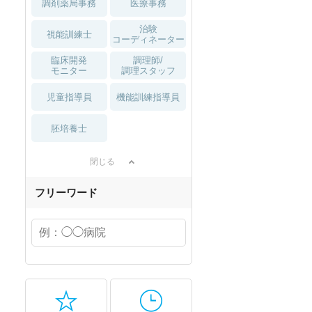
調剤薬局事務
医療事務
治験
視能訓練士
コーディネーター
臨床開発
調理師/
モニター
調理スタッフ
児童指導員
機能訓練指導員
胚培養士
閉じる
フリーワード