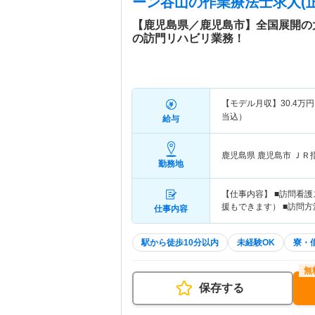
ーン谷山
の作業療法士求人(正
【鹿児島県／鹿児島市】全国展開の
の訪門リハビリ業務！
【モデル月収】
30.4
万円
当込）
給与
鹿児島県 鹿児島市
ＪＲ
勤務地
【仕事内容】 ■訪問看
援もできます） ■訪問
仕事内容
駅から徒歩10分以内
未経験OK
寮・
保存する