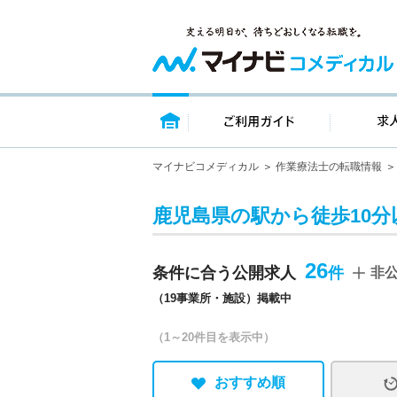
トップページ
ご利用ガイ
マイナビコメディカル
作業療法士の転職情報
鹿児島県の駅から徒歩10
26
条件に合う公開求人
非
（19事業所・施設）掲載中
（1～20件目を表示中）
おすすめ順