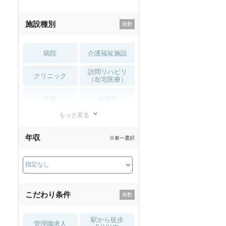
施設種別
病院
介護福祉施設
訪問リハビリ
クリニック
（在宅医療）
企業
保育園
もっと見る
小児リハビリ
整骨院
年収
※単一選択
接骨院
訪問マッサージ
薬局・
その他
ドラッグストア
こだわり条件
駅から徒歩
管理職求人