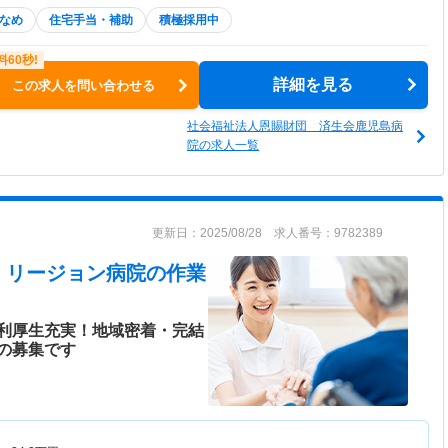
なめ
住宅手当・補助
積極採用中
詳細を見る
この求人を問い合わせる
社会福祉法人恩賜財団 済生会鹿児島病
院の求人一覧
更新日：2025/08/28 求人番号：9782389
・リージョン病院
の作業
利厚生充実！地域密着・完結
の募集です