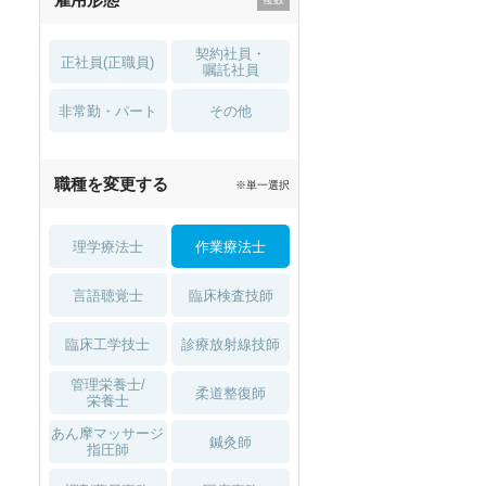
契約社員・
正社員(正職員)
嘱託社員
非常勤・パート
その他
職種を変更する
※単一選択
理学療法士
作業療法士
言語聴覚士
臨床検査技師
臨床工学技士
診療放射線技師
管理栄養士/
柔道整復師
栄養士
あん摩マッサージ
鍼灸師
指圧師