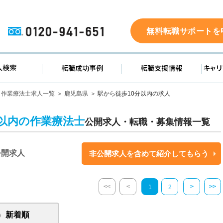
0120-941-651
無料転職サポートを
ド
求人検索
転職成功事例
転職支
作業療法士求人一覧
鹿児島県
駅から徒歩10分以内の求人
分以内の作業療法士
公開求人・転職・募集情報一覧
公開求人
非公開求人を含めて紹介してもらう
<<
<
>
>>
1
2
新着順