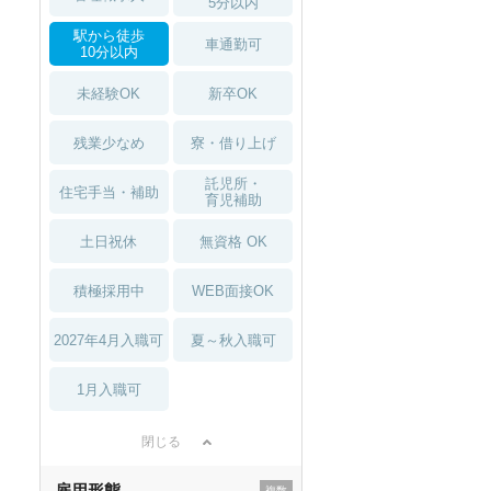
5分以内
駅から徒歩
車通勤可
10分以内
未経験OK
新卒OK
残業少なめ
寮・借り上げ
託児所・
住宅手当・補助
育児補助
土日祝休
無資格 OK
積極採用中
WEB面接OK
2027年4月入職可
夏～秋入職可
1月入職可
閉じる
雇用形態