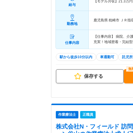
【モデル月収】
21.3
万円
給与
鹿児島県 枕崎市
ＪＲ指
勤務地
【仕事内容】 病院、介
充実！地域密着・完結型
仕事内容
駅から徒歩10分以内
車通勤可
託児所
保存する
作業療法士
正職員
株式会社N・フィールド 訪