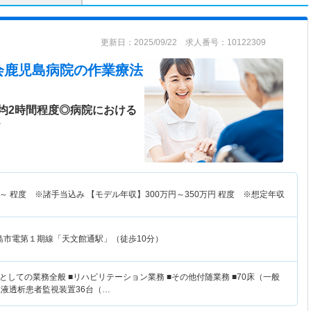
更新日：2025/09/22 求人番号：10122309
会鹿児島病院
の作業療法
均2時間程度◎病院における
＞
～
程度 ※諸手当込み 【モデル年収】
300
万円～
350
万円
程度 ※想定年収
島市電第１期線「天文館通駅」（徒歩10分）
しての業務全般 ■リハビリテーション業務 ■その他付随業務 ■70床（一般
■血液透析患者監視装置36台（…