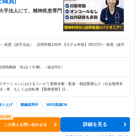
職員)
大手法人にて、精神疾患専門
～
程度（諸手当込） 訪問件数100件 【モデル年収】
395
万円～
程度（諸手
指宿枕崎線「谷山(ＪＲ)駅」（徒歩9分）
護ステーションにおけるリハビリ業務全般：配薬・相談業務など（社会復帰支
方法：車、もしくは自転車 【勤務形態】日…
借り上げ
積極採用中
WEB面接OK
詳細を見る
この求人を問い合わせる