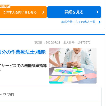
詳細を見る
この求人を問い合わせる
株式会社てらすの求人一覧
更新日：2025/07/11 求人番号：10175271
国分
の作業療法士,機能
イサービスでの機能訓練指導
♪
～
33.0
万円