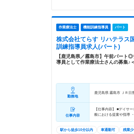
作業療法士
機能訓練指導員
パート
株式会社てらす リハテラス
訓練指導員求人(パート)
【鹿児島県／霧島市】午前パート◎
導員として作業療法士さんの募集♪
鹿児島県 霧島市
ＪＲ日
勤務地
【仕事内容】 ■デイサ
般における提案や指導 
仕事内容
駅から徒歩10分以内
車通勤可
残業少