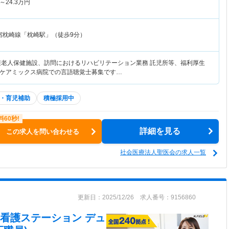
～
24.3
万円
宿枕崎線「枕崎駅」（徒歩9分）
護老人保健施設、訪問におけるリハビリテーション業務 託児所等、福利厚生
ケアミックス病院での言語聴覚士募集です…
・育児補助
積極採用中
詳細を見る
この求人を問い合わせる
社会医療法人聖医会の求人一覧
更新日：2025/12/26 求人番号：9156860
問看護ステーション デュ