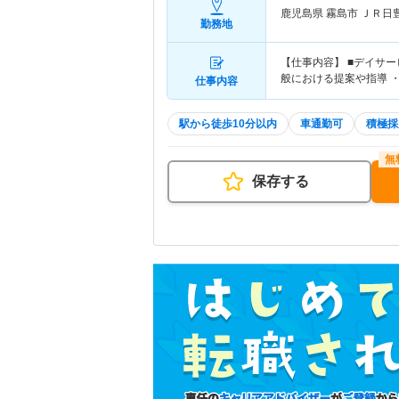
鹿児島県 霧島市
ＪＲ日
勤務地
【仕事内容】 ■デイサ
般における提案や指導 
仕事内容
駅から徒歩10分以内
車通勤可
積極採
保存する