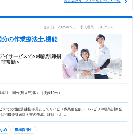
株式会社N・フィールドの求人一覧
更新日：2025/07/11 求人番号：10175276
国分
の作業療法士,機能
デイサービスでの機能訓練指
＜非常勤＞
豊本線「国分(鹿児島)駅」（徒歩10分）
ービスでの機能訓練指導員としてリハビリ職業務全般 ・リハビリや機能訓練全
・個別機能訓練計画書の作成、評価 ・ホ…
なめ
積極採用中