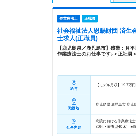
作業療法士
正職員
社会福祉法人恩賜財団 済生
士求人(正職員)
【鹿児島県／鹿児島市】残業：月平
作業療法士のお仕事です♪＜正社員
【モデル月収】
19.7
万円
給与
鹿児島県 鹿児島市
鹿児
勤務地
病院における作業療法士と
30床・療養型40床） 
仕事内容