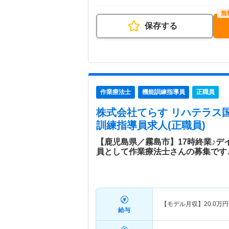
保存する
作業療法士
機能訓練指導員
正職員
株式会社てらす リハテラス
訓練指導員求人(正職員)
【鹿児島県／霧島市】17時終業♪デ
員として作業療法士さんの募集です
【モデル月収】
20.0
万円
給与