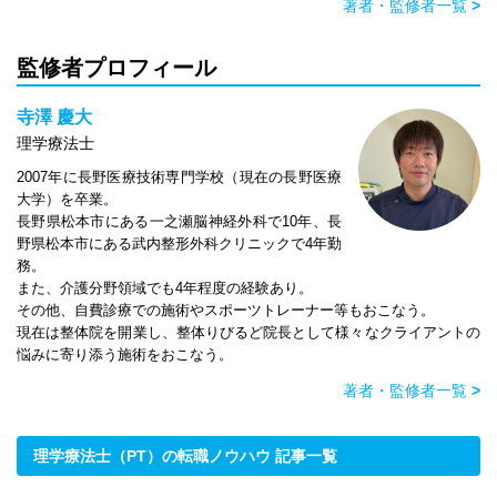
著者・監修者一覧
>
監修者プロフィール
寺澤 慶大
理学療法士
2007年に長野医療技術専門学校（現在の長野医療
大学）を卒業。
長野県松本市にある一之瀬脳神経外科で10年、長
野県松本市にある武内整形外科クリニックで4年勤
務。
また、介護分野領域でも4年程度の経験あり。
その他、自費診療での施術やスポーツトレーナー等もおこなう。
現在は整体院を開業し、整体りびるど院長として様々なクライアントの
悩みに寄り添う施術をおこなう。
著者・監修者一覧
>
理学療法士（PT）の転職ノウハウ 記事一覧