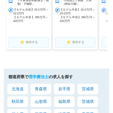
ＪＲ東海道本線(東京－熱
小田急江ノ島線「大和
海)「戸塚駅」
(神奈川)駅」
【モデル月収】20.5万円～
【モデル月収】25.0万円～
【モ
32.0万円
29.0万円
29.
【モデル年収】380万円～
【モデル年収】380万円～
【モ
420万円
420万円
420
保存する
保存する
都道府県で
理学療法士
の求人を探す
北海道
青森県
岩手県
宮城県
秋田県
山形県
福島県
茨城県