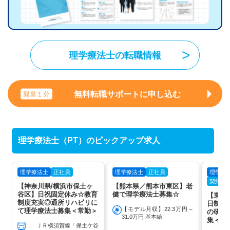
理学療法士の転職情報
無料転職サポートに申し込む
簡単１分
理学療法士（PT）のピックアップ求人
理学療法士
正社員
理学療法士
正社員
理学療
契約社
【神奈川県/横浜市保土ヶ
【熊本県／熊本市東区】老
谷区】日祝固定休み☆教育
健で理学療法士募集☆
【東京
制度充実◎通所リハビリに
日制★
【モデル月収】22.3万円～
て理学療法士募集＜常勤＞
の研修
31.0万円 基本給
集＜契
ＪＲ横須賀線「保土ケ谷