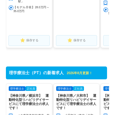
駅」
【モデル月収】28.0万円～
【モ
35.0万円
30.
保存する
保存する
理学療法士（PT）の新着求人
2026年8月更新！
理学療法士
正社員
理学療法士
正社員
理学療
【神奈川県／横浜市】 運
【神奈川県／大和市】 運
【神奈
動特化型リハビリデイサー
動特化型リハビリデイサー
動特化
ビスにて理学療法士の求人
ビスにて理学療法士の求人
ビスに
です！
です！
です！