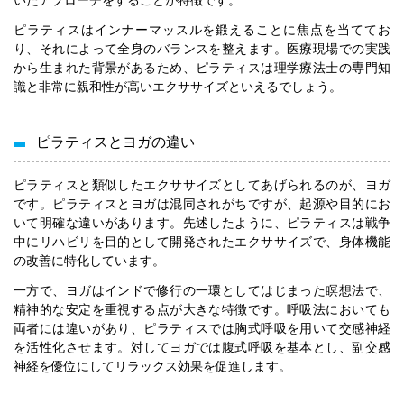
いたアプローチをすることが特徴です。
ピラティスはインナーマッスルを鍛えることに焦点を当ててお
り、それによって全身のバランスを整えます。医療現場での実践
から生まれた背景があるため、ピラティスは理学療法士の専門知
識と非常に親和性が高いエクササイズといえるでしょう。
ピラティスとヨガの違い
ピラティスと類似したエクササイズとしてあげられるのが、ヨガ
です。ピラティスとヨガは混同されがちですが、起源や目的にお
いて明確な違いがあります。先述したように、ピラティスは戦争
中にリハビリを目的として開発されたエクササイズで、身体機能
の改善に特化しています。
一方で、ヨガはインドで修行の一環としてはじまった瞑想法で、
精神的な安定を重視する点が大きな特徴です。呼吸法においても
両者には違いがあり、ピラティスでは胸式呼吸を用いて交感神経
を活性化させます。対してヨガでは腹式呼吸を基本とし、副交感
神経を優位にしてリラックス効果を促進します。