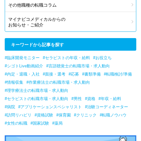
その他職種の転職コラム
マイナビコメディカルからの
お知らせ・ご紹介
キーワードから記事を探す
#臨床開発モニター
#セラピストの年収・給料
#お役立ち
#シゴトLive動画紹介
#言語聴覚士の転職市場・求人動向
#内定・退職・入社
#面接・選考
#応募
#書類準備
#転職検討/準備
#情報収集
#作業療法士の転職市場・求人動向
#理学療法士の転職市場・求人動向
#セラピストの転職市場・求人動向
#男性
#資格
#年収・給料
#病院
#アプリケーションスペシャリスト
#治験コーディネーター
#訪問リハビリ
#資格試験
#保育園
#クリニック
#転職ノウハウ
#女性の転職
#国家試験
#薬局