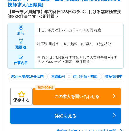
技師求人(正職員)
【埼玉県／川越市】年間休日123日◎ラボにおける臨床検査技
師のお仕事です♪＜正社員＞
【モデル月収】
22.5
万円～
31.0
万円
程度
給与
埼玉県 川越市
ＪＲ川越線「的場駅」（徒歩6分）
勤務地
ラボにおける臨床検査技師としての業務全般 ■検査
サンプルの分析・測定 ※採用後…
仕事内容
駅から徒歩10分以内
車通勤可
住宅手当・補助
積極採用中
この求人を問い合わせる
保存する
詳細を見る
株式会社ビー・エム・エルの求人一覧