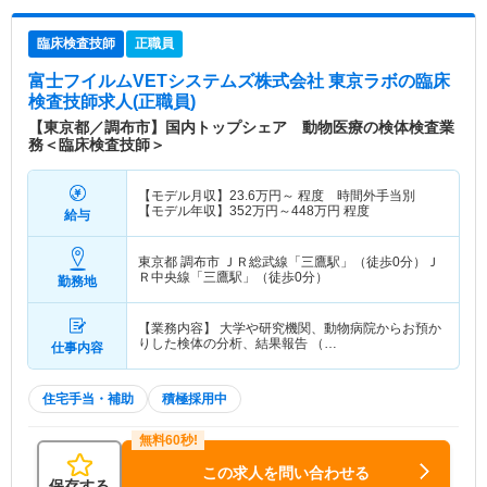
臨床検査技師
正職員
富士フイルムVETシステムズ株式会社 東京ラボ
の臨床
検査技師求人(正職員)
【東京都／調布市】国内トップシェア 動物医療の検体検査業
務＜臨床検査技師＞
【モデル月収】
23.6
万円～
程度 時間外手当別
【モデル年収】
352
万円～
448
万円
程度
給与
東京都 調布市
ＪＲ総武線「三鷹駅」（徒歩0分）Ｊ
Ｒ中央線「三鷹駅」（徒歩0分）
勤務地
【業務内容】 大学や研究機関、動物病院からお預か
りした検体の分析、結果報告 （…
仕事内容
住宅手当・補助
積極採用中
この求人を問い合わせる
保存する