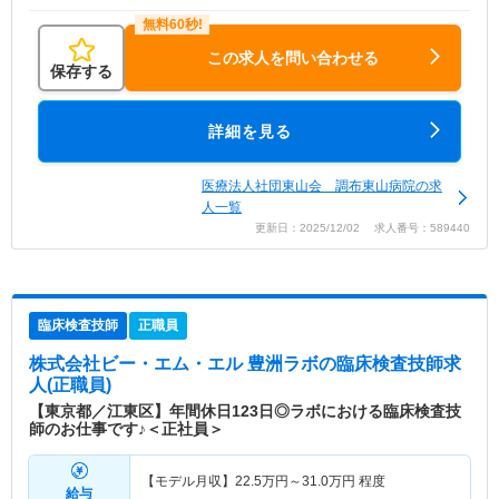
この求人を問い合わせる
保存する
詳細を見る
医療法人社団東山会 調布東山病院の求
人一覧
更新日：2025/12/02 求人番号：589440
臨床検査技師
正職員
株式会社ビー・エム・エル 豊洲ラボ
の臨床検査技師求
人(正職員)
【東京都／江東区】年間休日123日◎ラボにおける臨床検査技
師のお仕事です♪＜正社員＞
【モデル月収】
22.5
万円～
31.0
万円
程度
給与