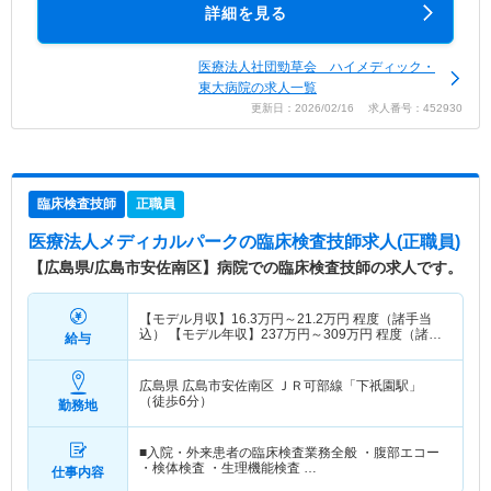
詳細を見る
医療法人社団勁草会 ハイメディック・
東大病院の求人一覧
更新日：2026/02/16 求人番号：452930
臨床検査技師
正職員
医療法人メディカルパーク
の臨床検査技師求人(正職員)
【広島県/広島市安佐南区】病院での臨床検査技師の求人です。
【モデル月収】
16.3
万円～
21.2
万円
程度（諸手当
込） 【モデル年収】
237
万円～
309
万円
程度（諸手
給与
当込）
広島県 広島市安佐南区
ＪＲ可部線「下祇園駅」
（徒歩6分）
勤務地
■入院・外来患者の臨床検査業務全般 ・腹部エコー
・検体検査 ・生理機能検査 …
仕事内容