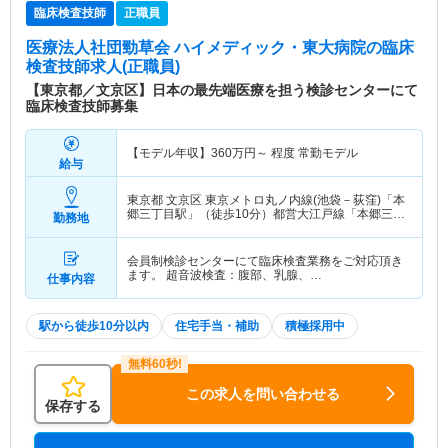
臨床検査技師
正職員
医療法人社団勁草会 ハイメディック・東大病院
の臨床
検査技師求人(正職員)
【東京都／文京区】日本の最先端医療を担う検診センターにて
臨床検査技師募集
【モデル年収】
360
万円～
程度 常勤モデル
給与
東京都 文京区
東京メトロ丸ノ内線(池袋－荻窪)「本
郷三丁目駅」（徒歩10分）都営大江戸線「本郷三丁
勤務地
目駅」（徒歩10分）
会員制検診センターにて臨床検査業務をご対応頂き
ます。 超音波検査：腹部、乳腺、…
仕事内容
駅から徒歩10分以内
住宅手当・補助
積極採用中
この求人を問い合わせる
保存する