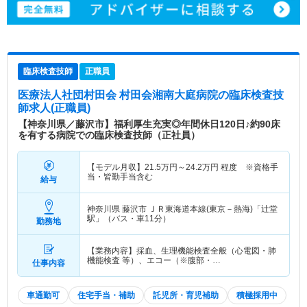
臨床検査技師
正職員
医療法人社団村田会 村田会湘南大庭病院
の臨床検査技
師求人(正職員)
【神奈川県／藤沢市】福利厚生充実◎年間休日120日♪約90床
を有する病院での臨床検査技師（正社員）
【モデル月収】
21.5
万円～
24.2
万円
程度 ※資格手
当・皆勤手当含む
給与
神奈川県 藤沢市
ＪＲ東海道本線(東京－熱海)「辻堂
駅」（バス・車11分）
勤務地
【業務内容】採血、生理機能検査全般（心電図・肺
機能検査 等）、エコー（※腹部・…
仕事内容
車通勤可
住宅手当・補助
託児所・育児補助
積極採用中