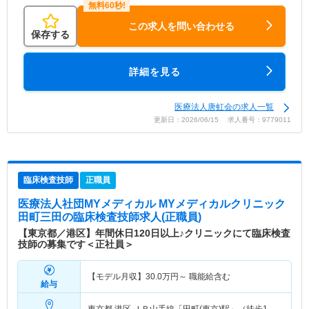
この求人を問い合わせる
保存する
詳細を見る
医療法人唐虹会の求人一覧
更新日：2026/06/15 求人番号：9779011
臨床検査技師
正職員
医療法人社団MYメディカル MYメディカルクリニック
田町三田
の臨床検査技師求人(正職員)
【東京都／港区】年間休日120日以上♪クリニックにて臨床検査
技師の募集です＜正社員＞
【モデル月収】
30.0
万円～
職能給含む
給与
東京都 港区
ＪＲ山手線「田町(東京)駅」（徒歩1