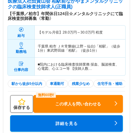
医療法人社団貴山会 柏駅前なかやまメンタルクリニッ
ク
の臨床検査技師求人(正職員)
【千葉県／柏市】年間休日124日☆メンタルクリニックにて臨
床検査技師募集〈常勤〉
【モデル月収】
28.0
万円～
30.0
万円
程度
給与
千葉県 柏市
ＪＲ常磐線(上野－仙台)「柏駅」（徒歩
1分）東武野田線「柏駅」（徒歩1分）
勤務地
■院内における臨床検査技師業務 採血、脳波検査、
心電図、心エコー等 【技師人数…
仕事内容
駅から徒歩5分以内
車通勤可
残業少なめ
住宅手当・補助
この求人を問い合わせる
保存する
詳細を見る