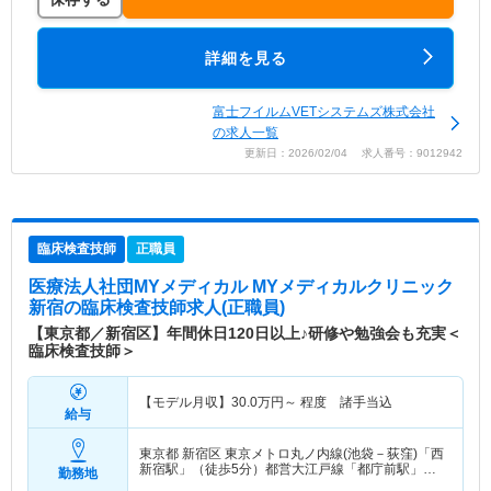
詳細を見る
富士フイルムVETシステムズ株式会社
の求人一覧
更新日：2026/02/04 求人番号：9012942
臨床検査技師
正職員
医療法人社団MYメディカル MYメディカルクリニック
新宿
の臨床検査技師求人(正職員)
【東京都／新宿区】年間休日120日以上♪研修や勉強会も充実＜
臨床検査技師＞
【モデル月収】
30.0
万円～
程度 諸手当込
給与
東京都 新宿区
東京メトロ丸ノ内線(池袋－荻窪)「西
新宿駅」（徒歩5分）都営大江戸線「都庁前駅」
勤務地
（徒歩8分） 他