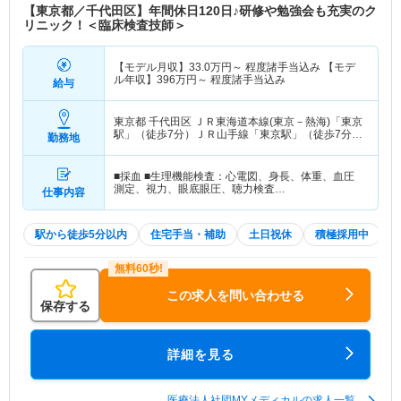
【東京都／千代田区】年間休日120日♪研修や勉強会も充実のク
リニック！＜臨床検査技師＞
【モデル月収】
33.0
万円～
程度諸手当込み 【モデ
ル年収】
396
万円～
程度諸手当込み
給与
東京都 千代田区
ＪＲ東海道本線(東京－熱海)「東京
駅」（徒歩7分）ＪＲ山手線「東京駅」（徒歩7分）
勤務地
他
■採血 ■生理機能検査：心電図、身長、体重、血圧
測定、視力、眼底眼圧、聴力検査…
仕事内容
駅から徒歩5分以内
住宅手当・補助
土日祝休
積極採用中
この求人を問い合わせる
保存する
詳細を見る
医療法人社団MYメディカルの求人一覧