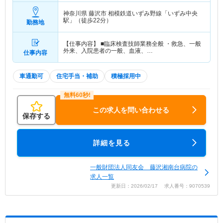
神奈川県 藤沢市
相模鉄道いずみ野線「いずみ中央
駅」（徒歩22分）
勤務地
【仕事内容】 ■臨床検査技師業務全般 ・救急、一般
外来、入院患者の一般、血液、…
仕事内容
車通勤可
住宅手当・補助
積極採用中
この求人を問い合わせる
保存する
詳細を見る
一般財団法人同友会 藤沢湘南台病院の
求人一覧
更新日：2026/02/17 求人番号：9070539