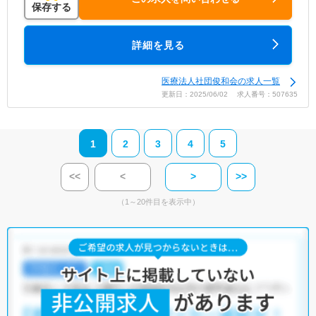
保存する
詳細を見る
医療法人社団俊和会の求人一覧
更新日：2025/06/02 求人番号：507635
1
2
3
4
5
<<
<
>
>>
（1～20件目を表示中）