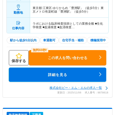
東京都 江東区
ゆりかもめ「豊洲駅」（徒歩5分）東
京メトロ有楽町線「豊洲駅」（徒歩5分）
勤務地
ラボにおける臨床検査技師としての業務全般 ■生化
学検査 ■血液検査 ■血清検査…
仕事内容
駅から徒歩5分以内
車通勤可
住宅手当・補助
積極採用中
この求人を問い合わせる
保存する
詳細を見る
株式会社ビー・エム・エルの求人一覧
更新日：2025/11/06 求人番号：9878618