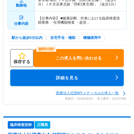
分）ＪＲ京浜東北線「田町(東京)駅」（徒歩1分）
勤務地
【仕事内容】 ■健康診断、外来における臨床検査技
師業務 ・生理機能検査 ・超音…
仕事内容
駅から徒歩5分以内
住宅手当・補助
積極採用中
この求人を問い合わせる
保存する
詳細を見る
医療法人社団MYメディカルの求人一覧
更新日：2026/06/05 求人番号：10157489
臨床検査技師
正職員