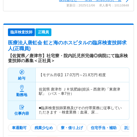
更新日：2025/11/06 求人番号：10110848
臨床検査技師
正職員
医療法人唐虹会 虹と海のホスピタル
の臨床検査技師求
人(正職員)
【佐賀県／唐津市】社宅寮・院内託児所完備◎病院にて臨床検
査技師の募集＜正社員＞
【モデル月収】
17.0
万円～
21.8
万円
程度
給与
佐賀県 唐津市
ＪＲ筑肥線(姪浜－西唐津)「東唐津
駅」（バス・車7分）
勤務地
■臨床検査技師業務及びその付帯業務に従事してい
ただきます ・検査業務：血液、尿…
仕事内容
車通勤可
残業少なめ
寮・借り上げ
住宅手当・補助
託児所