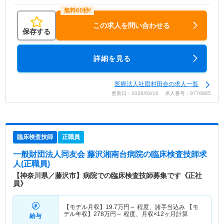
この求人を問い合わせる
保存する
詳細を見る
医療法人社団村田会の求人一覧
更新日：2026/03/16 求人番号：9776865
臨床検査技師
正職員
一般財団法人同友会 藤沢湘南台病院
の臨床検査技師求
人(正職員)
【神奈川県／藤沢市】病院での臨床検査技師募集です《正社
員》
【モデル月収】
19.7
万円～
程度、諸手当込み 【モ
デル年収】
278
万円～
程度、月収×12ヶ月計算
給与