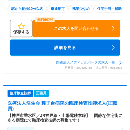
駅から徒歩10分以内
車通勤可
残業少なめ
住宅手当・補助
この求人を問い合わせる
保存する
詳細を見る
医療法人メディカルパークの求人一覧
更新日：2026/02/16 求人番号：9013007
臨床検査技師
正職員
医療法人浩生会 舞子台病院
の臨床検査技師求人(正職
員)
【神戸市垂水区／JR神戸線・山陽電鉄本線】 閑静な住宅街に
ある病院にて臨床検査技師の募集です！