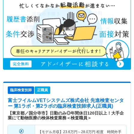
臨床検査技師
正職員
富士フイルムVETシステムズ株式会社 先進検査センタ
ー 第1ラボ・第2ラボ
の臨床検査技師求人(正職員)
【東京都／国分寺市】日勤のみ◎年間休日120日以上！大手企
業にて動物医療の検体検査業務＜検査職員＞
【モデル月収】
23.6
万円～
28.0
万円
程度 時間外手