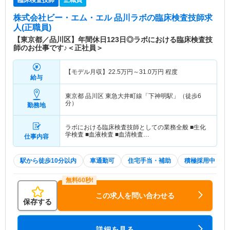
臨床検査技師
正職員
株式会社ビー・エム・エル 品川ラボ
の臨床検査技師求
人(正職員)
【東京都／品川区】年間休日123日◎ラボにおける臨床検査技
師のお仕事です♪＜正社員＞
【モデル月収】
22.5
万円～
31.0
万円
程度
給与
東京都 品川区
東急大井町線「下神明駅」（徒歩6
分）
勤務地
ラボにおける臨床検査技師としての業務全般 ■生化
学検査 ■血液検査 ■血清検査…
仕事内容
駅から徒歩10分以内
車通勤可
住宅手当・補助
積極採用中
この求人を問い合わせる
保存する
詳細を見る