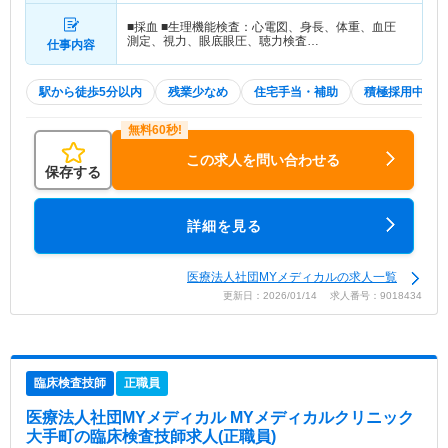
■採血 ■生理機能検査：心電図、身長、体重、血圧
測定、視力、眼底眼圧、聴力検査…
仕事内容
駅から徒歩5分以内
残業少なめ
住宅手当・補助
積極採用中
この求人を問い合わせる
保存する
詳細を見る
医療法人社団MYメディカルの求人一覧
更新日：2026/01/14 求人番号：9018434
臨床検査技師
正職員
医療法人社団MYメディカル MYメディカルクリニック
大手町
の臨床検査技師求人(正職員)