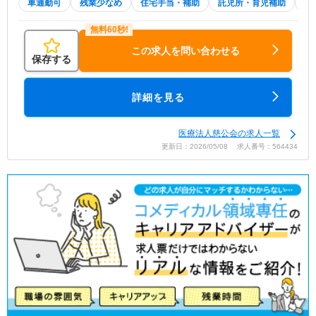
車通勤可
残業少なめ
住宅手当・補助
託児所・育児補助
積
この求人を問い合わせる
保存する
詳細を見る
医療法人慈公会の求人一覧
更新日：2026/05/08 求人番号：564434