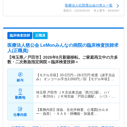
医療法人社団貴山会の求人一覧
更新日：2026/05/26 求人番号：9835067
臨床検査技師
正職員
医療法人慈公会 LeMonみんなの病院
の臨床検査技師求
人(正職員)
【埼玉県／戸田市】2026年8月新築移転。ご家庭両立中の方多
数・二次救急指定病院＜臨床検査技師＞
【モデル月収】
20.0
万円～
28.0
万円
程度（諸手当込
み） オンコール手当3,000円／回 【モデル年収】
給与
329
万円～
414
万円
程度（諸手当込み）
埼玉県 戸田市
ＪＲ京浜東北線「西川口駅」（バ
ス・車20分）ＪＲ埼京線「戸田公園駅」（バス・車
勤務地
10分）
【業務内容】採血、生化学検査、心電図(ホルタ
ー・負荷）・ＳＡＳ・肺機能・加速度…
仕事内容