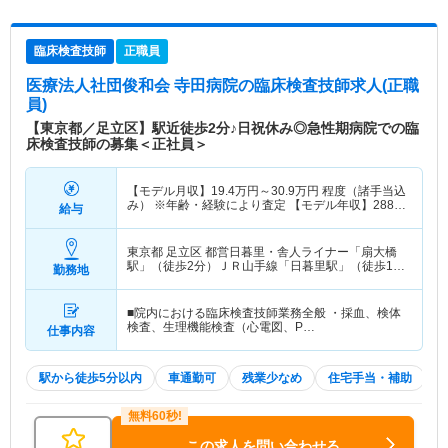
臨床検査技師
正職員
医療法人社団俊和会 寺田病院
の臨床検査技師求人(正職
員)
【東京都／足立区】駅近徒歩2分♪日祝休み◎急性期病院での臨
床検査技師の募集＜正社員＞
【モデル月収】
19.4
万円～
30.9
万円
程度（諸手当込
み） ※年齢・経験により査定 【モデル年収】
288
万
給与
円～
458
万円
程度（諸手当込み） ※年齢・経験によ
り査定
東京都 足立区
都営日暮里・舎人ライナー「扇大橋
駅」（徒歩2分）ＪＲ山手線「日暮里駅」（徒歩1
勤務地
分） 他
■院内における臨床検査技師業務全般 ・採血、検体
検査、生理機能検査（心電図、P…
仕事内容
駅から徒歩5分以内
車通勤可
残業少なめ
住宅手当・補助
この求人を問い合わせる