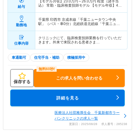
【モデル月収】
23.0
万円～
26.0
万円
程度（諸手当
込） 常勤・臨床検査技師モデル 【モデル年収】
450
給与
万円～
程度（諸手当込） 常勤・臨床検査技師モデ
ル
千葉県 印西市
京成本線「千葉ニュータウン中央
駅」（バス・車0分）北総鉄道北総線「千葉ニュー
勤務地
タウン中央駅」（バス・車0分）
クリニックにて、臨床検査技師業務を行っていただ
きます。外来で来院される患者さま…
仕事内容
車通勤可
住宅手当・補助
積極採用中
この求人を問い合わせる
保存する
詳細を見る
医療法人社団雅厚生会 千葉新都市ラー
バンクリニックの求人一覧
更新日：2025/08/28 求人番号：285238