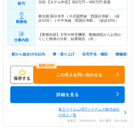
当別 【モデル年収】
382
万円～
490
万円
程度
給与
東京都 国分寺市
ＪＲ武蔵野線「西国分寺駅」（徒
歩10分）ＪＲ中央線「西国分寺駅」（徒歩10分）
勤務地
【業務内容】大学や研究機関、動物病院からお預か
りした検体の分析、結果報告 （内…
仕事内容
駅から徒歩10分以内
寮・借り上げ
住宅手当・補助
積極採用中
この求人を問い合わせる
保存する
詳細を見る
富士フイルムVETシステムズ株式会社
の求人一覧
更新日：2026/02/04 求人番号：9012498