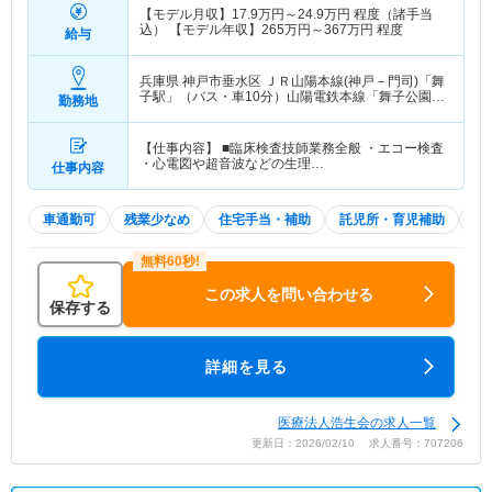
【モデル月収】
17.9
万円～
24.9
万円
程度（諸手当
込） 【モデル年収】
265
万円～
367
万円
程度
給与
兵庫県 神戸市垂水区
ＪＲ山陽本線(神戸－門司)「舞
子駅」（バス・車10分）山陽電鉄本線「舞子公園
勤務地
駅」（バス・車10分）
【仕事内容】 ■臨床検査技師業務全般 ・エコー検査
・心電図や超音波などの生理…
仕事内容
車通勤可
残業少なめ
住宅手当・補助
託児所・育児補助
積
この求人を問い合わせる
保存する
詳細を見る
医療法人浩生会の求人一覧
更新日：2026/02/10 求人番号：707206