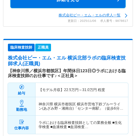
株式会社ビー・エム・エルの求人一覧
更新日：2025/11/06 求人番号：9878617
臨床検査技師
正職員
株式会社ビー・エム・エル 横浜北部ラボ
の臨床検査技
師求人(正職員)
【神奈川県／横浜市都筑区】年間休日123日◎ラボにおける臨
床検査技師のお仕事です♪＜正社員＞
【モデル月収】
22.5
万円～
31.0
万円
程度
給与
神奈川県 横浜市都筑区
横浜市営地下鉄ブルーライ
ン(あざみ野－湘南台)「センター南駅」（徒歩6分）
勤務地
横浜市営地下鉄グリーンライン「センター南駅」
（徒歩6分）
ラボにおける臨床検査技師としての業務全般 ■生化
学検査 ■血液検査 ■血清検査…
仕事内容