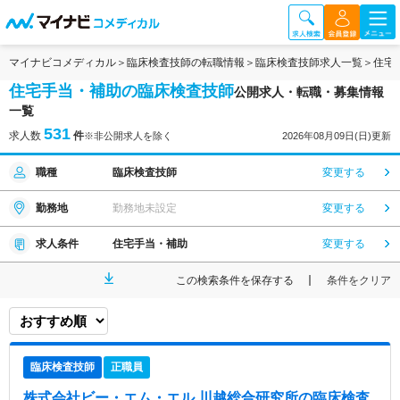
マイナビコメディカル
臨床検査技師の転職情報
臨床検査技師求人一覧
住宅
住宅手当・補助の臨床検査技師
公開求人・転職・募集情報
一覧
531
求人数
件
※非公開求人を除く
2026年08月09日(日)更新
職種
臨床検査技師
変更する
勤務地
勤務地未設定
変更する
求人条件
住宅手当・補助
変更する
この検索条件を保存する
条件をクリア
臨床検査技師
正職員
株式会社ビー・エム・エル 川越総合研究所
の臨床検査