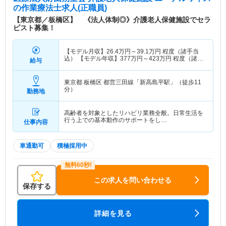
の作業療法士求人(正職員)
【東京都／板橋区】 《法人体制◎》介護老人保健施設でセラ
ピスト募集！
【モデル月収】
26.4
万円～
39.1
万円
程度（諸手当
込） 【モデル年収】
377
万円～
423
万円
程度（諸手
給与
当込）
東京都 板橋区
都営三田線「新高島平駅」（徒歩11
分）
勤務地
高齢者を対象としたリハビリ業務全般。日常生活を
行う上での基本動作のサポートをし…
仕事内容
車通勤可
積極採用中
この求人を問い合わせる
保存する
詳細を見る