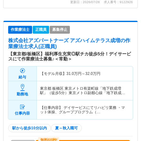
更新日：2026/07/28 求人番号：9122926
作業療法士
正職員
募集停止
株式会社アズパートナーズ アズハイムテラス成増
の作
業療法士求人(正職員)
【東京都/板橋区】福利厚生充実◎駅チカ徒歩5分！デイサービ
スにて作業療法士募集♪＜常勤＞
【モデル月収】
31.0
万円～
32.0
万円
給与
東京都 板橋区
東京メトロ有楽町線「地下鉄成増
駅」（徒歩5分）東京メトロ副都心線「地下鉄成増
勤務地
駅」（徒歩5分） 他
【仕事内容】 デイサービスにてリハビリ業務 ・マ
ット体操、グループプログラム（…
仕事内容
駅から徒歩10分以内
夏～秋入職可