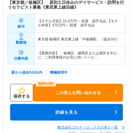
【東京都／板橋区】 原則土日休みのデイサービス・訪問を行
うセラピスト募集《東武東上線沿線》
【モデル月収】
31.0
万円～
程度 諸手当込 【モデ
ル年収】
370
万円～
程度 諸手当込
給与
東京都 板橋区
東武東上線「中板橋駅」（徒歩3分）
勤務地
【業務内容】 ・板橋区、練馬区または港区を中心
に、ご利用者様のお宅に伺いリハビ…
仕事内容
駅から徒歩5分以内
積極採用中
この求人を問い合わせる
保存する
詳細を見る
株式会社ゴルディロックスの求人一覧
更新日：2026/05/11 求人番号：658621