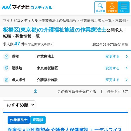
マイナビコメディカル
作業療法士の転職情報
作業療法士求人一覧
東京都
板橋区(東京都)の介護福祉施設の作業療法士
公開求人・
転職・募集情報一覧
47
求人数
件
※非公開求人を除く
2026年08月07日(金)更新
職種
作業療法士
変更する
勤務地
東京都板橋区
変更する
求人条件
介護福祉施設
変更する
この検索条件を保存する
条件をクリア
作業療法士
正職員
医療法人財団朔望会 介護老人保健施設 エーデルワイス