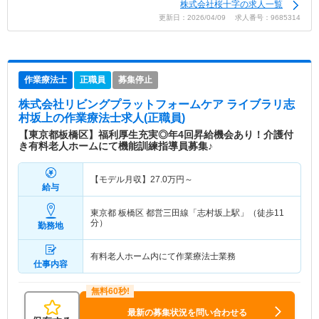
株式会社桜十字の求人一覧
更新日：2026/04/09 求人番号：9685314
作業療法士
正職員
募集停止
株式会社リビングプラットフォームケア ライブラリ志
村坂上
の作業療法士求人(正職員)
【東京都板橋区】福利厚生充実◎年4回昇給機会あり！介護付
き有料老人ホームにて機能訓練指導員募集♪
【モデル月収】
27.0
万円～
給与
東京都 板橋区
都営三田線「志村坂上駅」（徒歩11
分）
勤務地
有料老人ホーム内にて作業療法士業務
仕事内容
最新の募集状況を問い合わせる