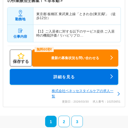
の作業療法士募集！＜非常勤＞
東京都 板橋区
東武東上線「ときわ台(東京)駅」（徒
歩12分）
勤務地
【1】ご入居者に対する以下のサービス提供 ご入居
時の機能評価 / リハビリプロ…
仕事内容
最新の募集状況を問い合わせる
保存する
詳細を見る
株式会社ベネッセスタイルケアの求人一
覧
更新日：2026/03/30 求人番号：10253651
1
2
3