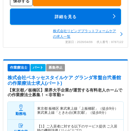
保存する
詳細を見る
株式会社リビングプラットフォームケア
の求人一覧
更新日：2026/04/06 求人番号：9787122
作業療法士
パート
募集停止
株式会社ベネッセスタイルケア グランダ常盤台弐番館
の作業療法士求人(パート)
【東京都／板橋区】業界大手企業が運営する有料老人ホームで
の作業療法士募集！＜非常勤＞
東京都 板橋区
東武東上線「上板橋駅」（徒歩9分）
東武東上線「ときわ台(東京)駅」（徒歩8分）
勤務地
【1】ご入居者に対する以下のサービス提供 ご入居
時の機能評価 / リハビリプロ…