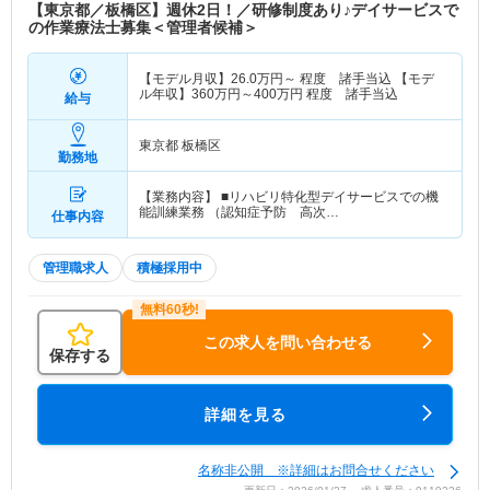
【東京都／板橋区】週休2日！／研修制度あり♪デイサービスで
の作業療法士募集＜管理者候補＞
【モデル月収】
26.0
万円～
程度 諸手当込 【モデ
ル年収】
360
万円～
400
万円
程度 諸手当込
給与
東京都 板橋区
勤務地
【業務内容】 ■リハビリ特化型デイサービスでの機
能訓練業務 （認知症予防 高次…
仕事内容
管理職求人
積極採用中
この求人を問い合わせる
保存する
詳細を見る
名称非公開 ※詳細はお問合せください