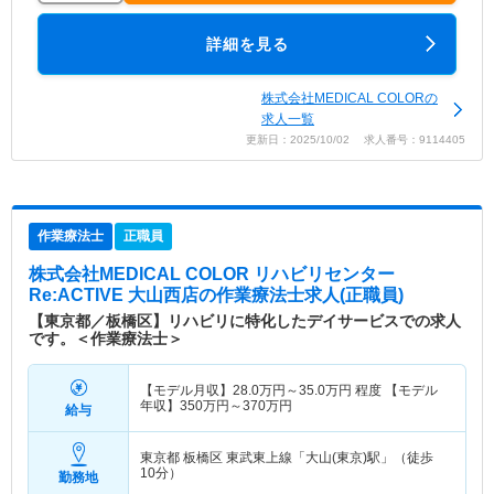
詳細を見る
株式会社MEDICAL COLORの
求人一覧
更新日：2025/10/02 求人番号：9114405
作業療法士
正職員
株式会社MEDICAL COLOR リハビリセンター
Re:ACTIVE 大山西店
の作業療法士求人(正職員)
【東京都／板橋区】リハビリに特化したデイサービスでの求人
です。＜作業療法士＞
【モデル月収】
28.0
万円～
35.0
万円
程度 【モデル
年収】
350
万円～
370
万円
給与
東京都 板橋区
東武東上線「大山(東京)駅」（徒歩
10分）
勤務地