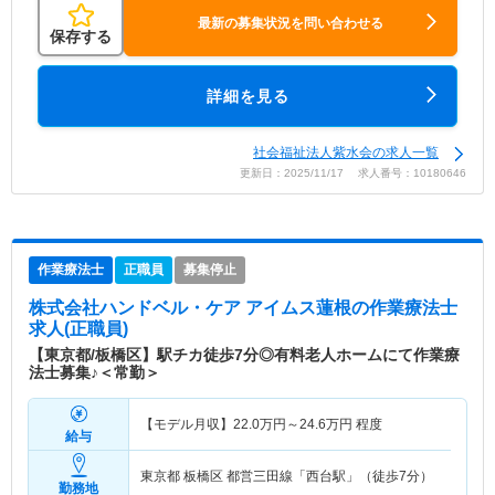
最新の募集状況を問い合わせる
保存する
詳細を見る
社会福祉法人紫水会の求人一覧
更新日：2025/11/17 求人番号：10180646
作業療法士
正職員
募集停止
株式会社ハンドベル・ケア アイムス蓮根
の作業療法士
求人(正職員)
【東京都/板橋区】駅チカ徒歩7分◎有料老人ホームにて作業療
法士募集♪＜常勤＞
【モデル月収】
22.0
万円～
24.6
万円
程度
給与
東京都 板橋区
都営三田線「西台駅」（徒歩7分）
勤務地