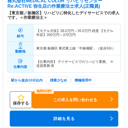
株式会社MEDICAL COLOR リハビリセンター
Re:ACTIVE 弥生店
の作業療法士求人(正職員)
【東京都／板橋区】リハビリに特化したデイサービスでの求人
です。＜作業療法士＞
【モデル月収】
28.0
万円～
35.0
万円
程度 【モデル
年収】
350
万円～
370
万円
給与
東京都 板橋区
東武東上線「中板橋駅」（徒歩9分）
勤務地
【仕事内容】 デイサービスでのリハビリ業務。 ※
送迎業務:有
仕事内容
駅から徒歩10分以内
残業少なめ
積極採用中
この求人を問い合わせる
保存する
詳細を見る