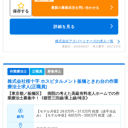
最新の募集状況を問い合わせる
保存する
詳細を見る
株式会社アズパートナーズの求人一覧
更新日：2026/04/27 求人番号：10171170
作業療法士
正職員
募集停止
株式会社桜十字 ホスピタルメント板橋ときわ台
の作業
療法士求人(正職員)
【東京都／板橋区】 病院の考えた高級有料老人ホームでの作
業療法士募集中！《都営三田線/東上線/埼京》
【モデル月収】
29.0
万円～
37.0
万円
程度（諸手当込
み） 【モデル年収】
400
万円～
500
万円
程度（諸手
給与
当込み）