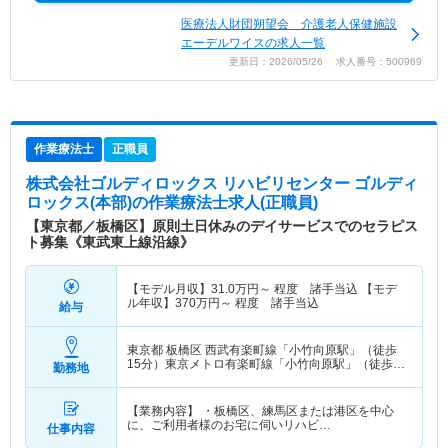
医療法人財団朔望会 介護老人保健施設
エーデルワイスの求人一覧
更新日：2026/05/26 求人番号：500969
作業療法士
正職員
株式会社ゴルディロックス リハビリセンター ゴルディ
ロックス(本部)
の作業療法士求人(正職員)
【東京都／板橋区】原則土日休みのデイサービスでのセラピス
ト募集《東武東上線沿線》
【モデル月収】
31.0
万円～
程度 諸手当込 【モデ
ル年収】
370
万円～
程度 諸手当込
給与
東京都 板橋区
西武有楽町線「小竹向原駅」（徒歩
15分）東京メトロ有楽町線「小竹向原駅」（徒歩
勤務地
15分） 他
【業務内容】 ・板橋区、練馬区または港区を中心
に、ご利用者様のお宅に伺いリハビ…
仕事内容