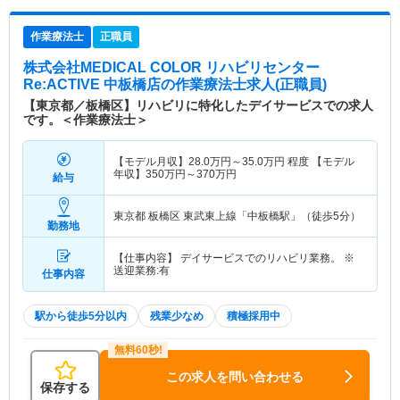
作業療法士
正職員
株式会社MEDICAL COLOR リハビリセンター
Re:ACTIVE 中板橋店
の作業療法士求人(正職員)
【東京都／板橋区】リハビリに特化したデイサービスでの求人
です。＜作業療法士＞
【モデル月収】
28.0
万円～
35.0
万円
程度 【モデル
年収】
350
万円～
370
万円
給与
東京都 板橋区
東武東上線「中板橋駅」（徒歩5分）
勤務地
【仕事内容】 デイサービスでのリハビリ業務。 ※
送迎業務:有
仕事内容
駅から徒歩5分以内
残業少なめ
積極採用中
この求人を問い合わせる
保存する