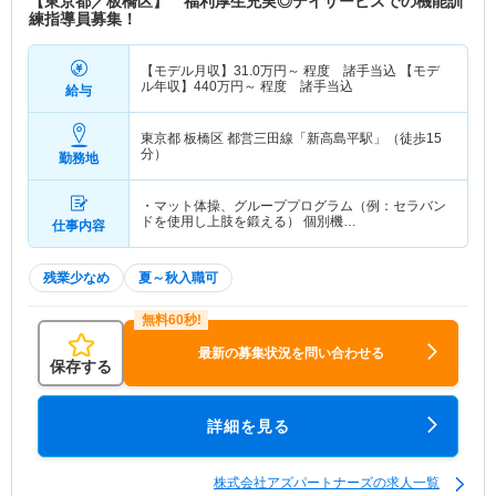
【東京都／板橋区】 福利厚生充実◎デイサービスでの機能訓
練指導員募集！
【モデル月収】
31.0
万円～
程度 諸手当込 【モデ
ル年収】
440
万円～
程度 諸手当込
給与
東京都 板橋区
都営三田線「新高島平駅」（徒歩15
分）
勤務地
・マット体操、グループプログラム（例：セラバン
ドを使用し上肢を鍛える） 個別機…
仕事内容
残業少なめ
夏～秋入職可
最新の募集状況を問い合わせる
保存する
詳細を見る
株式会社アズパートナーズの求人一覧