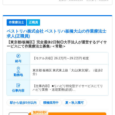
作業療法士
正職員
ベストリハ株式会社 ベストリハ板橋大山
の作業療法士
求人(正職員)
【東京都/板橋区】完全週休2日制◎大手法人が運営するデイサ
ービスにて作業療法士募集♪＜常勤＞
【モデル月収】
26.2
万円～
29.2
万円
程度
給与
東京都 板橋区
東武東上線「大山(東京)駅」（徒歩2
分）
勤務地
【仕事内容】 ■リハビリ特化型デイサービスにてリ
ハビリ業務 ・送迎業務(必須)…
仕事内容
駅から徒歩5分以内
積極採用中
夏～秋入職可