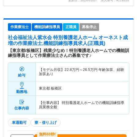
更新日：2026/01/27 求人番号：9119226
作業療法士
機能訓練指導員
正職員
募集停止
社会福祉法人紫水会 特別養護老人ホーム オーネスト成
増
の作業療法士,機能訓練指導員求人(正職員)
【東京都/板橋区】残業少なめ！特別養護老人ホームでの機能訓
練指導員として作業療法士さんの募集です♪
【モデル月収】
22.8
万円～
26.5
万円
年齢加算、経験
加算あり
給与
東京都 板橋区
勤務地
【仕事内容】 特別養護老人ホームでの機能訓練指導
員業務全般
仕事内容
車通勤可
寮・借り上げ