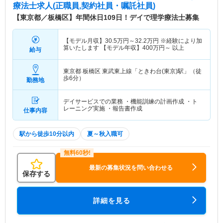
療法士求人(正職員,契約社員・嘱託社員)
【東京都／板橋区】年間休日109日！デイで理学療法士募集
【モデル月収】
30.5
万円～
32.2
万円
※経験により加
算いたします 【モデル年収】
400
万円～
以上
給与
東京都 板橋区
東武東上線「ときわ台(東京)駅」（徒
歩6分）
勤務地
デイサービスでの業務 ・機能訓練の計画作成 ・ト
レーニング実施 ・報告書作成
仕事内容
駅から徒歩10分以内
夏～秋入職可
最新の募集状況を問い合わせる
保存する
詳細を見る