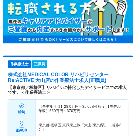
作業療法士
正職員
株式会社MEDICAL COLOR リハビリセンター
Re:ACTIVE 大山店
の作業療法士求人(正職員)
【東京都／板橋区】リハビリに特化したデイサービスでの求人
です。＜作業療法士＞
【モデル月収】
28.0
万円～
35.0
万円
程度 【モデル
年収】
350
万円～
370
万円
給与
東京都 板橋区
東武東上線「大山(東京)駅」（徒歩8
分）
勤務地