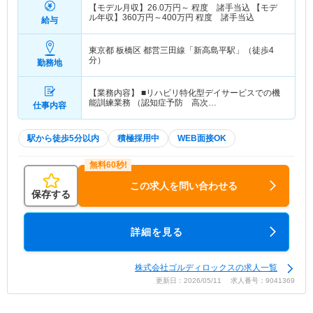
【モデル月収】
26.0
万円～
程度 諸手当込 【モデ
ル年収】
360
万円～
400
万円
程度 諸手当込
給与
東京都 板橋区
都営三田線「新高島平駅」（徒歩4
分）
勤務地
【業務内容】 ■リハビリ特化型デイサービスでの機
能訓練業務 （認知症予防 高次…
仕事内容
駅から徒歩5分以内
積極採用中
WEB面接OK
この求人を問い合わせる
保存する
詳細を見る
株式会社ゴルディロックスの求人一覧
更新日：2026/05/11 求人番号：9041369