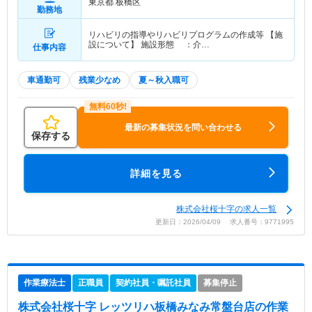
東京都 板橋区
勤務地
リハビリの指導やリハビリプログラムの作成等 【施
設について】 施設形態 ：介…
仕事内容
車通勤可
残業少なめ
夏～秋入職可
最新の募集状況を問い合わせる
保存する
詳細を見る
株式会社桜十字の求人一覧
更新日：2026/04/09 求人番号：9771995
作業療法士
正職員
契約社員・嘱託社員
募集停止
株式会社桜十字 レッツリハ板橋みなみ常盤台店
の作業