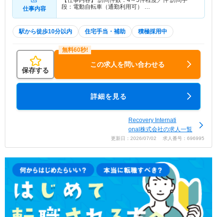
【仕事内容】 訪問件数：4～5件程度／件 訪問手
段：電動自転車（通勤利用可） …
仕事内容
駅から徒歩10分以内
住宅手当・補助
積極採用中
この求人を問い合わせる
保存する
詳細を見る
Recovery Internati
onal株式会社の求人一覧
更新日：2026/07/02 求人番号：696995