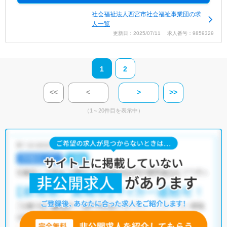
社会福祉法人西宮市社会福祉事業団の求
人一覧
更新日：2025/07/11 求人番号：9859329
1
2
<<
<
>
>>
（1～20件目を表示中）