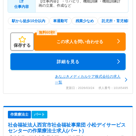
【仕事内容】 ・リハビリ、機能訓練 ・機能訓練計
画の立案、作成など
仕事内容
駅から徒歩10分以内
車通勤可
残業少なめ
託児所・育児補助
この求人を問い合わせる
保存する
詳細を見る
あなぶきメディカルケア株式会社の求人
一覧
更新日：2026/03/24 求人番号：10165495
作業療法士
パート
社会福祉法人西宮市社会福祉事業団 小松デイサービス
センター
の作業療法士求人(パート)