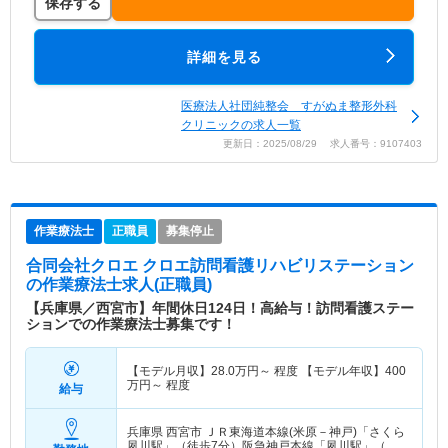
保存する
詳細を見る
医療法人社団純整会 すがぬま整形外科
クリニックの求人一覧
更新日：2025/08/29 求人番号：9107403
作業療法士
正職員
募集停止
合同会社クロエ クロエ訪問看護リハビリステーション
の作業療法士求人(正職員)
【兵庫県／西宮市】年間休日124日！高給与！訪問看護ステー
ションでの作業療法士募集です！
【モデル月収】
28.0
万円～
程度 【モデル年収】
400
万円～
程度
給与
兵庫県 西宮市
ＪＲ東海道本線(米原－神戸)「さくら
夙川駅」（徒歩7分）阪急神戸本線「夙川駅」（徒