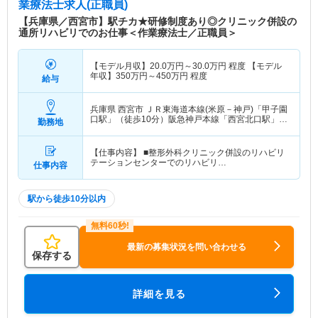
業療法士求人(正職員)
【兵庫県／西宮市】駅チカ★研修制度あり◎クリニック併設の
通所リハビリでのお仕事＜作業療法士／正職員＞
【モデル月収】
20.0
万円～
30.0
万円
程度 【モデル
年収】
350
万円～
450
万円
程度
給与
兵庫県 西宮市
ＪＲ東海道本線(米原－神戸)「甲子園
口駅」（徒歩10分）阪急神戸本線「西宮北口駅」
勤務地
（徒歩10分） 他
【仕事内容】 ■整形外科クリニック併設のリハビリ
テーションセンターでのリハビリ…
仕事内容
駅から徒歩10分以内
最新の募集状況を問い合わせる
保存する
詳細を見る