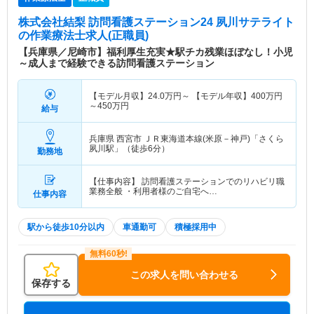
株式会社結梨 訪問看護ステーション24 夙川サテライト
の作業療法士求人(正職員)
【兵庫県／尼崎市】福利厚生充実★駅チカ残業ほぼなし！小児
～成人まで経験できる訪問看護ステーション
【モデル月収】
24.0
万円～
【モデル年収】
400
万円
～
450
万円
給与
兵庫県 西宮市
ＪＲ東海道本線(米原－神戸)「さくら
夙川駅」（徒歩6分）
勤務地
【仕事内容】 訪問看護ステーションでのリハビリ職
業務全般 ・利用者様のご自宅へ…
仕事内容
駅から徒歩10分以内
車通勤可
積極採用中
この求人を問い合わせる
保存する