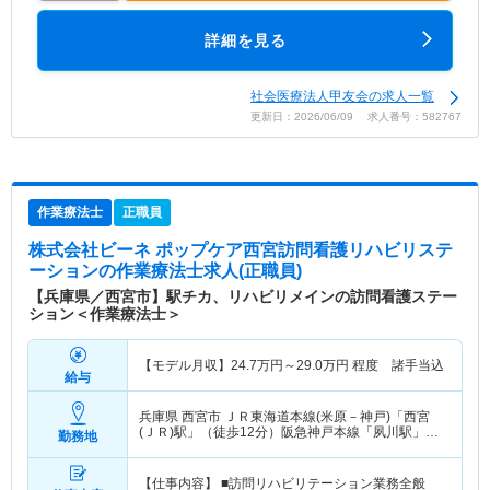
詳細を見る
社会医療法人甲友会の求人一覧
更新日：2026/06/09 求人番号：582767
作業療法士
正職員
株式会社ビーネ ポップケア西宮訪問看護リハビリステ
ーション
の作業療法士求人(正職員)
【兵庫県／西宮市】駅チカ、リハビリメインの訪問看護ステー
ション＜作業療法士＞
【モデル月収】
24.7
万円～
29.0
万円
程度 諸手当込
給与
兵庫県 西宮市
ＪＲ東海道本線(米原－神戸)「西宮
(ＪＲ)駅」（徒歩12分）阪急神戸本線「夙川駅」
勤務地
（徒歩14分） 他
【仕事内容】 ■訪問リハビリテーション業務全般