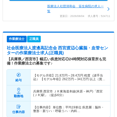
医療法人社団清和会 笹生病院の求人一
覧
更新日：2026/08/04 求人番号：524711
作業療法士
正職員
社会医療法人渡邊高記念会 西宮渡辺心臓脳・血管セン
ター
の作業療法士求人(正職員)
【兵庫県／西宮市】幅広い疾患対応◎24時間対応保育所も完
備！作業療法士の募集です♪
【モデル月収】
21.8
万円～
28.4
万円
程度（諸手当
込） 【モデル年収】
262
万円～
341
万円
以上（賞与
給与
別途支給）
兵庫県 西宮市
ＪＲ東海道本線(米原－神戸)「西宮
(ＪＲ)駅」（徒歩6分）
勤務地
【仕事内容】 単位数：平均19単位 疾患層：脳外・
整形・新リハ・呼吸リハ・内科…
仕事内容