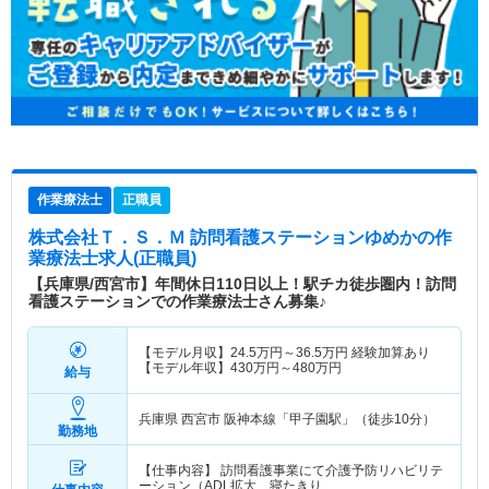
作業療法士
正職員
株式会社Ｔ．Ｓ．Ｍ 訪問看護ステーションゆめか
の作
業療法士求人(正職員)
【兵庫県/西宮市】年間休日110日以上！駅チカ徒歩圏内！訪問
看護ステーションでの作業療法士さん募集♪
【モデル月収】
24.5
万円～
36.5
万円
経験加算あり
【モデル年収】
430
万円～
480
万円
給与
兵庫県 西宮市
阪神本線「甲子園駅」（徒歩10分）
勤務地
【仕事内容】 訪問看護事業にて介護予防リハビリテ
ーション（ADL拡大、寝たきり…