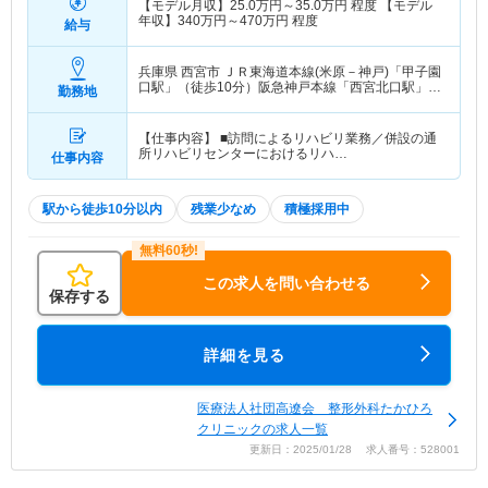
【モデル月収】
25.0
万円～
35.0
万円
程度 【モデル
年収】
340
万円～
470
万円
程度
給与
兵庫県 西宮市
ＪＲ東海道本線(米原－神戸)「甲子園
口駅」（徒歩10分）阪急神戸本線「西宮北口駅」
勤務地
（徒歩10分） 他
【仕事内容】 ■訪問によるリハビリ業務／併設の通
所リハビリセンターにおけるリハ…
仕事内容
駅から徒歩10分以内
残業少なめ
積極採用中
この求人を問い合わせる
保存する
詳細を見る
医療法人社団高遼会 整形外科たかひろ
クリニックの求人一覧
更新日：2025/01/28 求人番号：528001