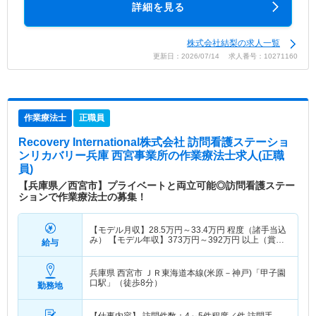
詳細を見る
株式会社結梨の求人一覧
更新日：2026/07/14 求人番号：10271160
作業療法士
正職員
Recovery International株式会社 訪問看護ステーショ
ンリカバリー兵庫 西宮事業所
の作業療法士求人(正職
員)
【兵庫県／西宮市】プライベートと両立可能◎訪問看護ステー
ションで作業療法士の募集！
【モデル月収】
28.5
万円～
33.4
万円
程度（諸手当込
み） 【モデル年収】
373
万円～
392
万円
以上（賞与
給与
別）
兵庫県 西宮市
ＪＲ東海道本線(米原－神戸)「甲子園
口駅」（徒歩8分）
勤務地