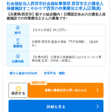
社会福祉法人西宮市社会福祉事業団 西宮市立介護老人
保健施設すこやかケア西宮
の作業療法士求人(正職員)
【兵庫県/西宮市】駅チカ徒歩圏内！日曜固定休みの介護老人保
健施設での作業療法士さんの募集です♪
【モデル月収】
26.1
万円～
給与
兵庫県 西宮市
阪急今津線「門戸厄神駅」（徒歩8
分）
勤務地
【仕事内容】 介護老人保健施設におけるリハビリ業
務全般 定員：100名（短期入…
仕事内容
駅から徒歩10分以内
住宅手当・補助
最新の募集状況を問い合わせる
保存する
詳細を見る