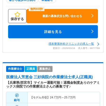
最新の募集状況を問い合わせる
保存する
詳細を見る
増本整形外科クリニックの求人一覧
更新日：2026/03/16 求人番号：9877766
作業療法士
正職員
募集停止
医療法人芳恵会 三好病院
の作業療法士求人(正職員)
【兵庫県/西宮市】マイカー通勤可能！退職金制度ありのケアミ
ックス病院での作業療法士さんの募集です♪
【モデル月収】
24.7
万円～
25.7
万円
給与