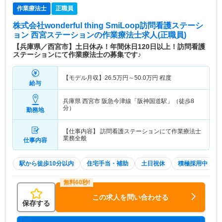
作業療法士
正職員
株式会社wonderful thing SmiLoop訪問看護ステーシ
ョン 西宮ステーション
の作業療法士求人(正職員)
【兵庫県／西宮市】土日休み！年間休日120日以上！訪問看護
ステーションにて作業療法士の募集です♪
【モデル月収】
26.5
万円～
50.0
万円
程度
給与
兵庫県 西宮市
阪急今津線「阪神国道駅」（徒歩8
分）
勤務地
【仕事内容】 訪問看護ステーションにて作業療法士
業務全般
仕事内容
駅から徒歩10分以内
住宅手当・補助
土日祝休
積極採用中
この求人を問い合わせる
保存する