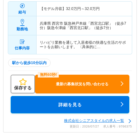
【モデル月収】
32.0
万円～
32.0
万円
給与
兵庫県 西宮市
阪急神戸本線「西宮北口駅」（徒歩7
分）阪急今津線「西宮北口駅」（徒歩7分）
勤務地
リハビリ業務を通して入居者様の快適な生活のサポ
ートをお願いします。 〈具体的に…
仕事内容
駅から徒歩10分以内
最新の募集状況を問い合わせる
保存する
詳細を見る
株式会社シニアスタイルの求人一覧
更新日：2026/07/27 求人番号：9766375