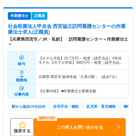
作業療法士
正職員
社会医療法人甲友会 西宮協立訪問看護センター
の作業
療法士求人(正職員)
【兵庫県西宮市／JR・私鉄】 訪問看護センター＜作業療法士
＞
【モデル月収】
25.7
万円～
程度（諸手当込）4年目
モデル 【モデル年収】
398
万円～
程度（諸手当込）
給与
4年目モデル
兵庫県 西宮市
阪神本線「久寿川駅」（徒歩7分）
勤務地
【仕事内容】 ■作業療法士業務全般
仕事内容
駅から徒歩10分以内
住宅手当・補助
託児所・育児補助
積極採
この求人を問い合わせる
保存する