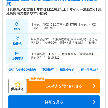
員)
【兵庫県／西宮市】年間休日110日以上！マイカー通勤OK！託
児所完備の働きやすい病院
【モデル月収】
21.1
万円～
25.8
万円
【モデル年収】
310
万円～
390
万円
給与
兵庫県 西宮市
ＪＲ東海道本線(米原－神戸)「さくら
夙川駅」（徒歩10分）阪神本線「打出駅」（徒歩8
勤務地
分） 他
【仕事内容】 ■リハビリ職業務全般 【看護基準】一
般病棟7：1 【病床数】一…
仕事内容
駅から徒歩10分以内
車通勤可
残業少なめ
寮・借り上げ
住
この求人を問い合わせる
保存する
詳細を見る