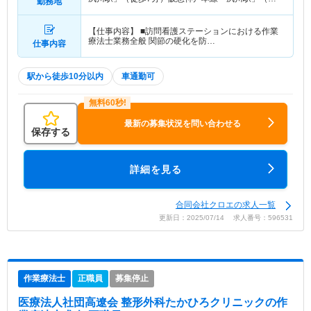
勤務地
歩7分） 他
【仕事内容】 ■訪問看護ステーションにおける作業
療法士業務全般 関節の硬化を防…
仕事内容
駅から徒歩10分以内
車通勤可
最新の募集状況を問い合わせる
保存する
詳細を見る
合同会社クロエの求人一覧
更新日：2025/07/14 求人番号：596531
作業療法士
正職員
募集停止
医療法人社団高遼会 整形外科たかひろクリニック
の作