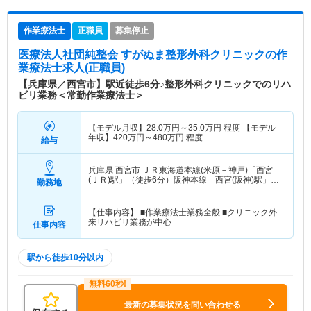
作業療法士
正職員
募集停止
医療法人社団純整会 すがぬま整形外科クリニック
の作
業療法士求人(正職員)
【兵庫県／西宮市】駅近徒歩6分♪整形外科クリニックでのリハ
ビリ業務＜常勤作業療法士＞
【モデル月収】
28.0
万円～
35.0
万円
程度 【モデル
年収】
420
万円～
480
万円
程度
給与
兵庫県 西宮市
ＪＲ東海道本線(米原－神戸)「西宮
(ＪＲ)駅」（徒歩6分）阪神本線「西宮(阪神)駅」
勤務地
（徒歩7分）
【仕事内容】 ■作業療法士業務全般 ■クリニック外
来リハビリ業務が中心
仕事内容
駅から徒歩10分以内
最新の募集状況を問い合わせる