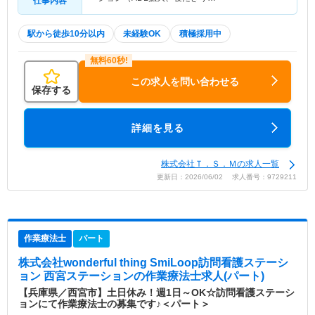
仕事内容
駅から徒歩10分以内
未経験OK
積極採用中
この求人を問い合わせる
保存する
詳細を見る
株式会社Ｔ．Ｓ．Ｍの求人一覧
更新日：2026/06/02 求人番号：9729211
作業療法士
パート
株式会社wonderful thing SmiLoop訪問看護ステーシ
ョン 西宮ステーション
の作業療法士求人(パート)
【兵庫県／西宮市】土日休み！週1日～OK☆訪問看護ステーシ
ョンにて作業療法士の募集です♪＜パート＞