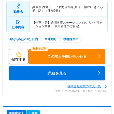
兵庫県 西宮市
ＪＲ東海道本線(米原－神戸)「さくら
夙川駅」（徒歩6分）
勤務地
【仕事内容】訪問看護ステーションでのリハビリテ
ーション業務 ・利用者様のご自宅…
仕事内容
駅から徒歩10分以内
車通勤可
積極採用中
この求人を問い合わせる
保存する
詳細を見る
株式会社結梨の求人一覧
更新日：2026/07/14 求人番号：10271165
作業療法士
正職員