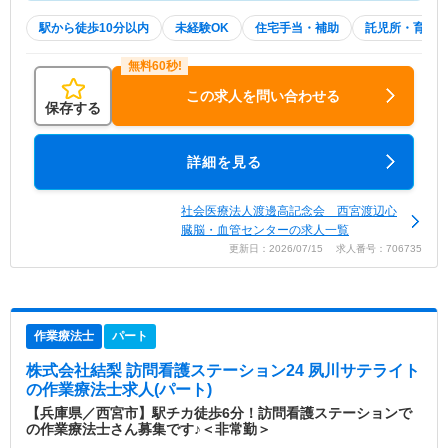
駅から徒歩10分以内
未経験OK
住宅手当・補助
託児所・育児
この求人を問い合わせる
保存する
詳細を見る
社会医療法人渡邊高記念会 西宮渡辺心
臓脳・血管センターの求人一覧
更新日：2026/07/15 求人番号：706735
作業療法士
パート
株式会社結梨 訪問看護ステーション24 夙川サテライト
の作業療法士求人(パート)
【兵庫県／西宮市】駅チカ徒歩6分！訪問看護ステーションで
の作業療法士さん募集です♪＜非常勤＞