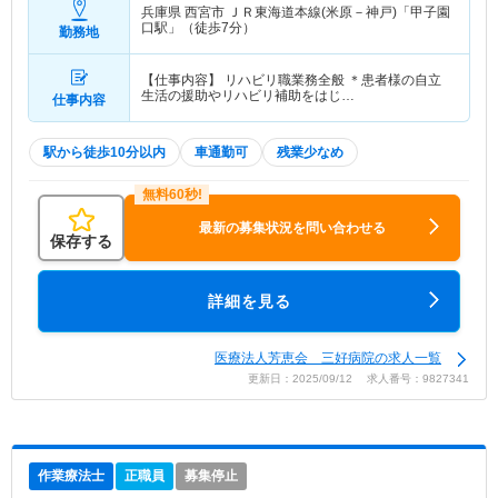
兵庫県 西宮市
ＪＲ東海道本線(米原－神戸)「甲子園
口駅」（徒歩7分）
勤務地
【仕事内容】 リハビリ職業務全般 ＊患者様の自立
生活の援助やリハビリ補助をはじ…
仕事内容
駅から徒歩10分以内
車通勤可
残業少なめ
最新の募集状況を問い合わせる
保存する
詳細を見る
医療法人芳恵会 三好病院の求人一覧
更新日：2025/09/12 求人番号：9827341
作業療法士
正職員
募集停止