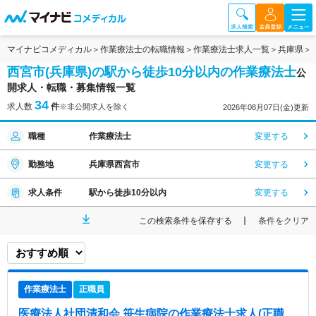
マイナビコメディカル
作業療法士の転職情報
作業療法士求人一覧
兵庫県
西宮市(兵庫県)の駅から徒歩10分以内の作業療法士
公
開求人・転職・募集情報一覧
34
求人数
件
※非公開求人を除く
2026年08月07日(金)更新
職種
作業療法士
変更する
勤務地
兵庫県西宮市
変更する
求人条件
駅から徒歩10分以内
変更する
この検索条件を保存する
条件をクリア
作業療法士
正職員
医療法人社団清和会 笹生病院
の作業療法士求人(正職