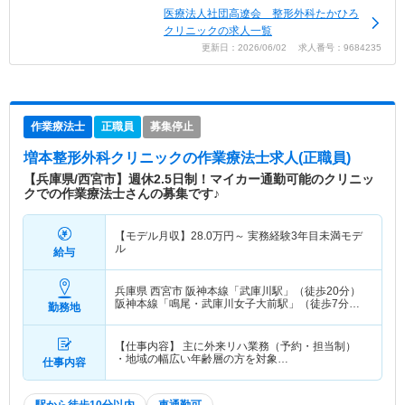
医療法人社団高遼会 整形外科たかひろ
クリニックの求人一覧
更新日：2026/06/02 求人番号：9684235
作業療法士
正職員
募集停止
増本整形外科クリニック
の作業療法士求人(正職員)
【兵庫県/西宮市】週休2.5日制！マイカー通勤可能のクリニッ
クでの作業療法士さんの募集です♪
【モデル月収】
28.0
万円～
実務経験3年目未満モデ
ル
給与
兵庫県 西宮市
阪神本線「武庫川駅」（徒歩20分）
阪神本線「鳴尾・武庫川女子大前駅」（徒歩7分）
勤務地
他
【仕事内容】 主に外来リハ業務（予約・担当制）
・地域の幅広い年齢層の方を対象…
仕事内容
駅から徒歩10分以内
車通勤可