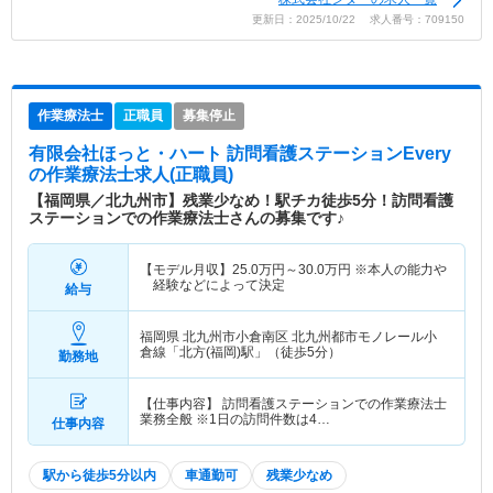
更新日：2025/10/22 求人番号：709150
作業療法士
正職員
募集停止
有限会社ほっと・ハート 訪問看護ステーションEvery
の作業療法士求人(正職員)
【福岡県／北九州市】残業少なめ！駅チカ徒歩5分！訪問看護
ステーションでの作業療法士さんの募集です♪
【モデル月収】
25.0
万円～
30.0
万円
※本人の能力や
経験などによって決定
給与
福岡県 北九州市小倉南区
北九州都市モノレール小
倉線「北方(福岡)駅」（徒歩5分）
勤務地
【仕事内容】 訪問看護ステーションでの作業療法士
業務全般 ※1日の訪問件数は4…
仕事内容
駅から徒歩5分以内
車通勤可
残業少なめ