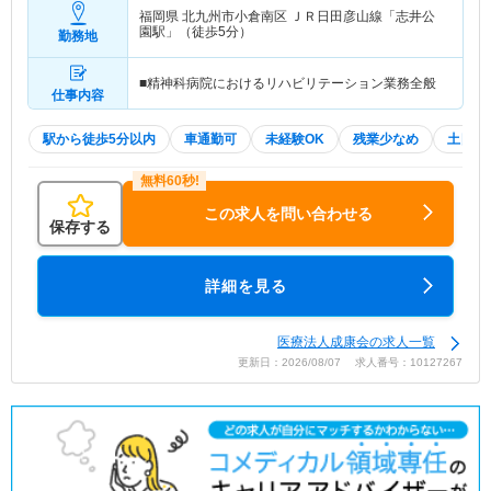
福岡県 北九州市小倉南区
ＪＲ日田彦山線「志井公
園駅」（徒歩5分）
勤務地
■精神科病院におけるリハビリテーション業務全般
仕事内容
駅から徒歩5分以内
車通勤可
未経験OK
残業少なめ
土日祝
この求人を問い合わせる
保存する
詳細を見る
医療法人成康会の求人一覧
更新日：2026/08/07 求人番号：10127267