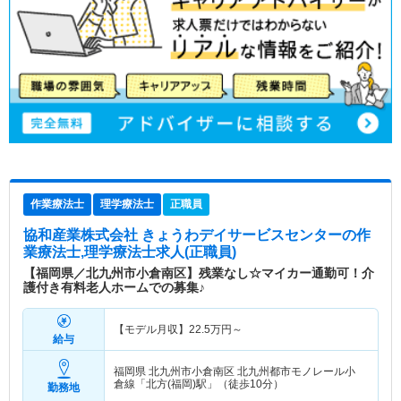
作業療法士
理学療法士
正職員
協和産業株式会社 きょうわデイサービスセンター
の作
業療法士,理学療法士求人(正職員)
【福岡県／北九州市小倉南区】残業なし☆マイカー通勤可！介
護付き有料老人ホームでの募集♪
【モデル月収】
22.5
万円～
給与
福岡県 北九州市小倉南区
北九州都市モノレール小
倉線「北方(福岡)駅」（徒歩10分）
勤務地