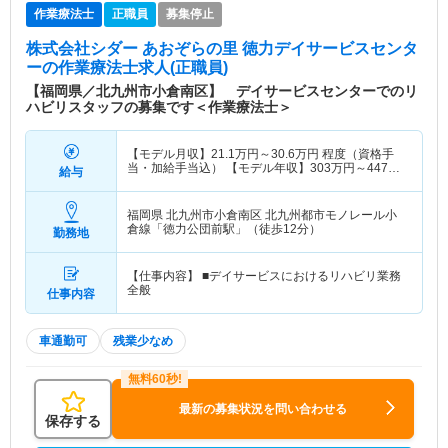
作業療法士
正職員
募集停止
株式会社シダー あおぞらの里 徳力デイサービスセンタ
ー
の作業療法士求人(正職員)
【福岡県／北九州市小倉南区】 デイサービスセンターでのリ
ハビリスタッフの募集です＜作業療法士＞
【モデル月収】
21.1
万円～
30.6
万円
程度（資格手
当・加給手当込） 【モデル年収】
303
万円～
447
万
給与
円
程度（賞与込）
福岡県 北九州市小倉南区
北九州都市モノレール小
倉線「徳力公団前駅」（徒歩12分）
勤務地
【仕事内容】 ■デイサービスにおけるリハビリ業務
全般
仕事内容
車通勤可
残業少なめ
最新の募集状況を問い合わせる
保存する