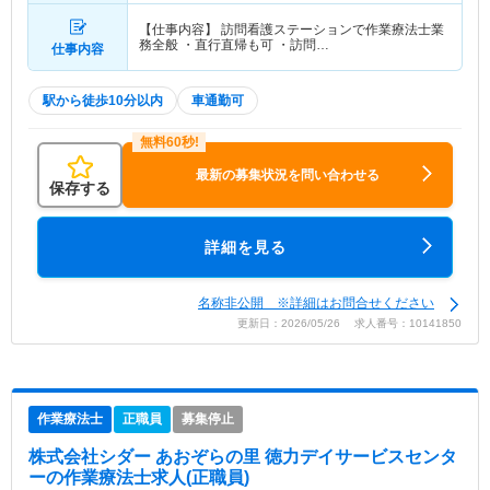
【仕事内容】 訪問看護ステーションで作業療法士業
務全般 ・直行直帰も可 ・訪問…
仕事内容
駅から徒歩10分以内
車通勤可
最新の募集状況を問い合わせる
保存する
詳細を見る
名称非公開 ※詳細はお問合せください
更新日：2026/05/26 求人番号：10141850
作業療法士
正職員
募集停止
株式会社シダー あおぞらの里 徳力デイサービスセンタ
ー
の作業療法士求人(正職員)