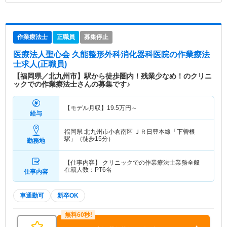
作業療法士
正職員
募集停止
医療法人聖心会 久能整形外科消化器科医院
の作業療法
士求人(正職員)
【福岡県／北九州市】駅から徒歩圏内！残業少なめ！のクリニ
ックでの作業療法士さんの募集です♪
【モデル月収】
19.5
万円～
給与
福岡県 北九州市小倉南区
ＪＲ日豊本線「下曽根
駅」（徒歩15分）
勤務地
【仕事内容】 クリニックでの作業療法士業務全般
在籍人数：PT6名
仕事内容
車通勤可
新卒OK