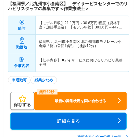
【福岡県／北九州市小倉南区】 デイサービスセンターでのリ
ハビリスタッフの募集です＜作業療法士＞
【モデル月収】
21.1
万円～
30.6
万円
程度（資格手
当・加給手当込） 【モデル年収】
303
万円～
447
万
給与
円
程度（賞与込）
福岡県 北九州市小倉南区
北九州都市モノレール小
倉線「徳力公団前駅」（徒歩12分）
勤務地
【仕事内容】 ■デイサービスにおけるリハビリ業務
全般
仕事内容
車通勤可
残業少なめ
最新の募集状況を問い合わせる
保存する
詳細を見る
株式会社シダーの求人一覧