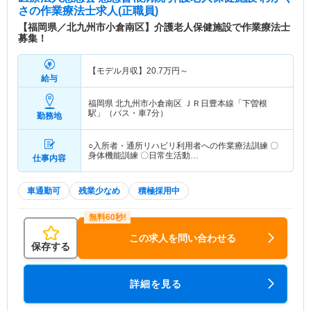
さ
の作業療法士求人(正職員)
【福岡県／北九州市小倉南区】介護老人保健施設で作業療法士
募集！
【モデル月収】
20.7
万円～
給与
福岡県 北九州市小倉南区
ＪＲ日豊本線「下曽根
駅」（バス・車7分）
勤務地
○入所者・通所リハビリ利用者への作業療法訓練 〇
身体機能訓練 〇日常生活動…
仕事内容
車通勤可
残業少なめ
積極採用中
この求人を問い合わせる
保存する
詳細を見る