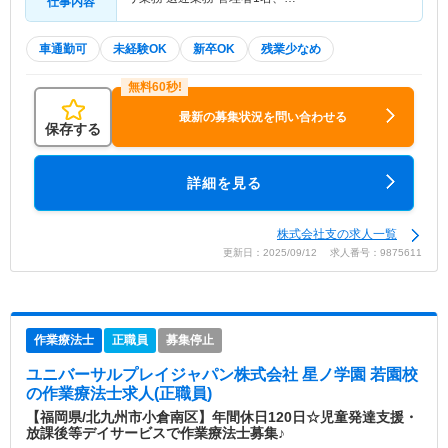
仕事内容
車通勤可
未経験OK
新卒OK
残業少なめ
最新の募集状況を問い合わせる
保存する
詳細を見る
株式会社支の求人一覧
更新日：2025/09/12 求人番号：9875611
作業療法士
正職員
募集停止
ユニバーサルプレイジャパン株式会社 星ノ学園 若園校
の作業療法士求人(正職員)
【福岡県/北九州市小倉南区】年間休日120日☆児童発達支援・
放課後等デイサービスで作業療法士募集♪