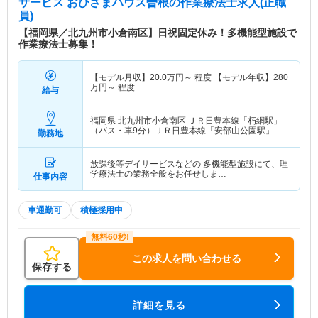
サービス おひさまハウス曽根
の作業療法士求人(正職
員)
【福岡県／北九州市小倉南区】日祝固定休み！多機能型施設で
作業療法士募集！
【モデル月収】
20.0
万円～
程度 【モデル年収】
280
万円～
程度
給与
福岡県 北九州市小倉南区
ＪＲ日豊本線「朽網駅」
（バス・車9分）ＪＲ日豊本線「安部山公園駅」
勤務地
（バス・車19分） 他
放課後等デイサービスなどの 多機能型施設にて、理
学療法士の業務全般をお任せしま…
仕事内容
車通勤可
積極採用中
この求人を問い合わせる
保存する
詳細を見る