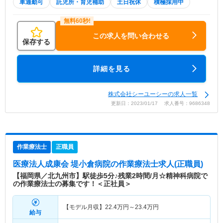
車通勤可
託児所・育児補助
土日祝休
積極採用中
この求人を問い合わせる
保存する
詳細を見る
株式会社シーユーシーの求人一覧
更新日：2023/01/17 求人番号：9686348
作業療法士
正職員
医療法人成康会 堤小倉病院
の作業療法士求人(正職員)
【福岡県／北九州市】駅徒歩5分♪残業2時間/月☆精神科病院で
の作業療法士の募集です！＜正社員＞
【モデル月収】
22.4
万円～
23.4
万円
給与