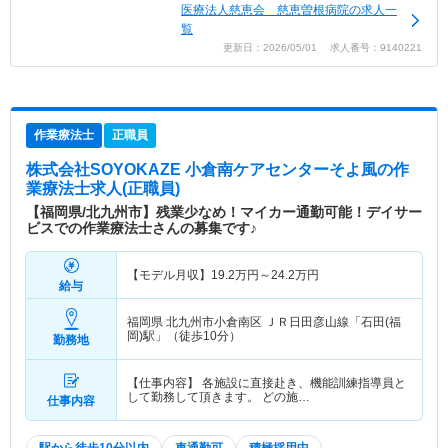
医療法人慈恵会 慈恵曽根病院の求人一
覧
更新日：2026/05/01 求人番号：9140221
作業療法士
正職員
株式会社SOYOKAZE 小倉南ケアセンターそよ風
の作
業療法士求人(正職員)
【福岡県/北九州市】残業少なめ！マイカー通勤可能！デイサー
ビスでの作業療法士さんの募集です♪
【モデル月収】
19.2
万円～
24.2
万円
給与
福岡県 北九州市小倉南区
ＪＲ日田彦山線「石田(福
岡)駅」（徒歩10分）
勤務地
【仕事内容】 各施設に直接赴き、機能訓練指導員と
して勤務して頂きます。 どの施…
仕事内容