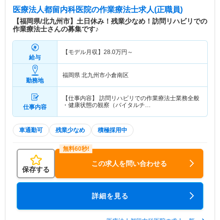
医療法人都留内科医院
の作業療法士求人(正職員)
【福岡県/北九州市】土日休み！残業少なめ！訪問リハビリでの
作業療法士さんの募集です♪
【モデル月収】
28.0
万円～
給与
福岡県 北九州市小倉南区
勤務地
【仕事内容】 訪問リハビリでの作業療法士業務全般
・健康状態の観察（バイタルチ…
仕事内容
車通勤可
残業少なめ
積極採用中
この求人を問い合わせる
保存する
詳細を見る