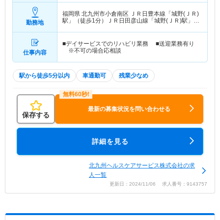
福岡県 北九州市小倉南区
ＪＲ日豊本線「城野(ＪＲ)
駅」（徒歩1分）ＪＲ日田彦山線「城野(ＪＲ)駅」
勤務地
（徒歩1分）
■デイサービスでのリハビリ業務 ■送迎業務有り
※不可の場合応相談
仕事内容
駅から徒歩5分以内
車通勤可
残業少なめ
最新の募集状況を問い合わせる
保存する
詳細を見る
北九州ヘルスケアサービス株式会社の求
人一覧
更新日：2024/11/06 求人番号：9143757