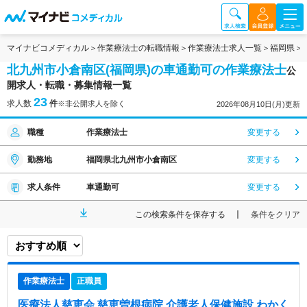
マイナビコメディカル
作業療法士の転職情報
作業療法士求人一覧
福岡県
北九州市小倉南区(福岡県)の車通勤可の作業療法士
公
開求人・転職・募集情報一覧
23
求人数
件
※非公開求人を除く
2026年08月10日(月)更新
職種
作業療法士
変更する
勤務地
福岡県北九州市小倉南区
変更する
求人条件
車通勤可
変更する
この検索条件を保存する
条件をクリア
作業療法士
正職員
医療法人慈恵会 慈恵曽根病院 介護老人保健施設 わかく