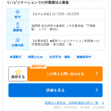
リハビリテーションでの作業療法士募集
【モデル月収】
21.7
万円～
25.2
万円
給与
福岡県 北九州市小倉南区
ＪＲ日豊本線「下曽根
駅」（バス・車6分）
勤務地
【仕事内容】 ■通所リハビリテーション利用者への
作業療法訓練 ・体力測定 ・身…
仕事内容
車通勤可
残業少なめ
住宅手当・補助
積極採用中
この求人を問い合わせる
保存する
詳細を見る
医療法人慈恵会 沼本町病院の求人一覧
更新日：2025/10/20 求人番号：10120886