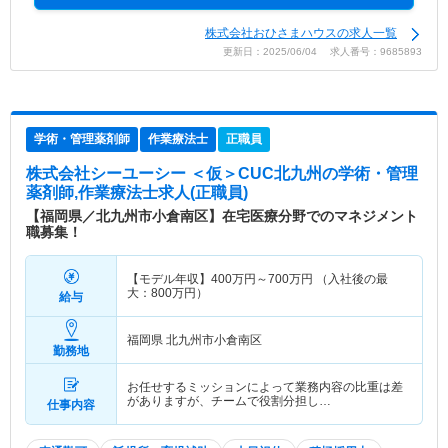
株式会社おひさまハウスの求人一覧
更新日：2025/06/04 求人番号：9685893
学術・管理薬剤師
作業療法士
正職員
株式会社シーユーシー ＜仮＞CUC北九州
の学術・管理
薬剤師,作業療法士求人(正職員)
【福岡県／北九州市小倉南区】在宅医療分野でのマネジメント
職募集！
【モデル年収】
400
万円～
700
万円
（入社後の最
大：800万円）
給与
福岡県 北九州市小倉南区
勤務地
お任せするミッションによって業務内容の比重は差
がありますが、チームで役割分担し…
仕事内容