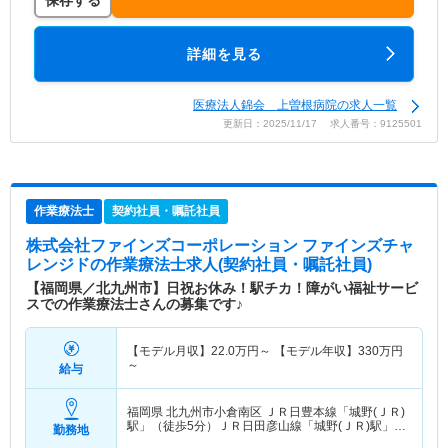
保存する
詳細を見る
医療法人錦会 上曽根病院の求人一覧
更新日：2025/11/17 求人番号：9125501
作業療法士
契約社員・嘱託社員
株式会社ファインズコーポレーション ファインズチャ
レンジド
の作業療法士求人(契約社員・嘱託社員)
【福岡県／北九州市】日祝お休み！駅チカ！障がい福祉サービ
スでの作業療法士さんの募集です♪
【モデル月収】
22.0
万円～
【モデル年収】
330
万円
～
給与
福岡県 北九州市小倉南区
ＪＲ日豊本線「城野(ＪＲ)
駅」（徒歩5分）ＪＲ日田彦山線「城野(ＪＲ)駅」
勤務地
（徒歩5分）