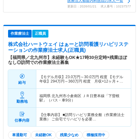
医療法人都留内科医院の求人一覧
更新日：2026/01/21 求人番号：10237577
作業療法士
正職員
株式会社ハートウェイ はぁーと訪問看護リハビリステ
ーション
の作業療法士求人(正職員)
【福岡県／北九州市】未経験もOK★17時30分定時×残業ほぼ
なし◎訪問での作業療法士募集
【モデル月収】
23.0
万円～
30.0
万円
程度 【モデル
年収】
294
万円～
360
万円
程度 月収×12ヶ月＋賞
給与
与1ヶ月想定
福岡県 北九州市小倉南区
ＪＲ日豊本線「下曽根
駅」（バス・車9分）
勤務地
【仕事内容】 ■訪問リハビリ業務全般（作業療法士
業務） ご自宅でリハビリを必要…
仕事内容
車通勤可
未経験OK
残業少なめ
積極採用中