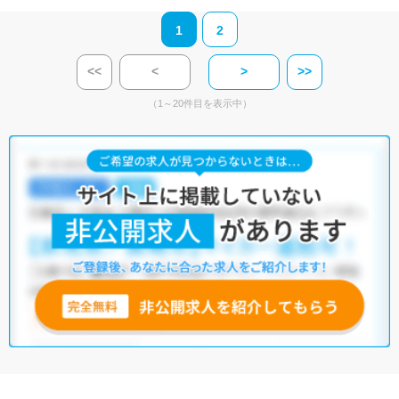
1
2
<<
<
>
>>
（1～20件目を表示中）