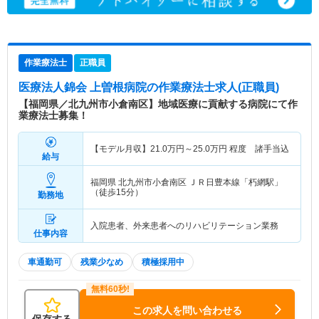
作業療法士
正職員
医療法人錦会 上曽根病院
の作業療法士求人(正職員)
【福岡県／北九州市小倉南区】地域医療に貢献する病院にて作
業療法士募集！
【モデル月収】
21.0
万円～
25.0
万円
程度 諸手当込
給与
福岡県 北九州市小倉南区
ＪＲ日豊本線「朽網駅」
（徒歩15分）
勤務地
入院患者、外来患者へのリハビリテーション業務
仕事内容
車通勤可
残業少なめ
積極採用中
この求人を問い合わせる