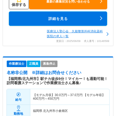
最新の募集状況を問い合わせる
保存する
詳細を見る
医療法人聖心会 久能整形外科消化器科
医院の求人一覧
更新日：2025/06/09 求人番号：10146599
作業療法士
正職員
募集停止
名称非公開
※詳細はお問合せください
【福岡県/北九州市】駅チカ徒歩9分！マイカー！も通勤可能！
訪問看護ステーションで作業療法士さん募集♪
【モデル月収】
30.0
万円～
37.0
万円
【モデル年収】
400
万円～
450
万円
給与
福岡県 北九州市小倉南区
勤務地