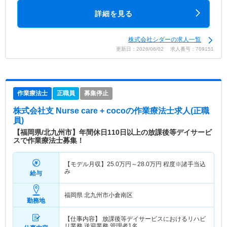
詳細を見る
株式会社シダーの求人一覧
更新日：2026/06/02 求人番号：709151
作業療法士
正職員
募集停止
株式会社支 Nurse care + coco
の作業療法士求人(正職
員)
【福岡県/北九州市】年間休日110日以上の放課後等デイサービ
スで作業療法士募集！
【モデル月収】
25.0
万円～
28.0
万円
程度※諸手当込
み
給与
福岡県 北九州市小倉南区
勤務地
【仕事内容】 放課後等デイサービスにおけるリハビ
リ業務 送迎業務 管理者1名、…