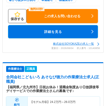
駅から徒歩10分以内
車通勤可
積極採用中
この求人を問い合わせる
保存する
詳細を見る
株式会社SOYOKAZEの求人一覧
更新日：2026/08/04 求人番号：10140858
作業療法士
正職員
合同会社こどもいろ あそなび徳力
の作業療法士求人(正
職員)
【福岡県／北九州市】日祝お休み！退職金制度あり◎放課後等
デイサービスでの作業療法士さんの募集です♪
【モデル月収】
24.2
万円～
26.0
万円
給与