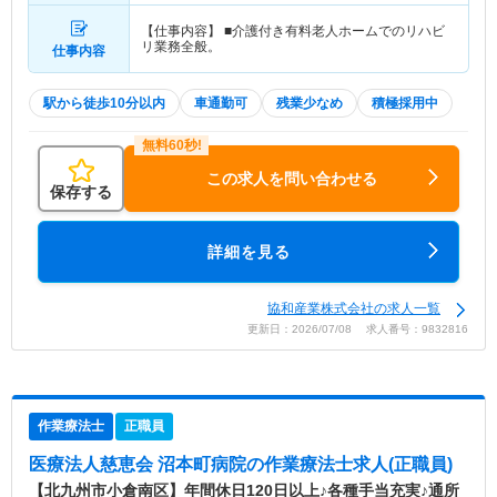
【仕事内容】 ■介護付き有料老人ホームでのリハビ
リ業務全般。
仕事内容
駅から徒歩10分以内
車通勤可
残業少なめ
積極採用中
この求人を問い合わせる
保存する
詳細を見る
協和産業株式会社の求人一覧
更新日：2026/07/08 求人番号：9832816
作業療法士
正職員
医療法人慈恵会 沼本町病院
の作業療法士求人(正職員)
【北九州市小倉南区】年間休日120日以上♪各種手当充実♪通所