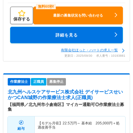
最新の募集状況を問い合わせる
保存する
詳細を見る
有限会社ほっと・ハートの求人一覧
更新日：2025/09/30 求人番号：10193881
作業療法士
正職員
募集停止
北九州ヘルスケアサービス株式会社 デイサービスせい
かつCAN城野
の作業療法士求人(正職員)
【福岡県／北九州市小倉南区】マイカー通勤可◎作業療法士募
集
【モデル月収】
22.5
万円～
基本給 205,000円＋処
遇改善手当
給与