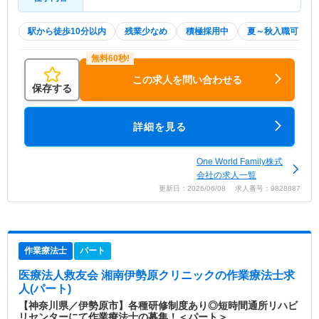
駅から徒歩10分以内
残業少なめ
積極採用中
夏～秋入職可
この求人を問い合わせる
保存する
詳細を見る
One World Family株式
会社の求人一覧
更新日：2026/06/08 求人番号：9828887
作業療法士
パート
医療法人救友会 湘南伊勢原クリニック
の作業療法士求
人(パート)
【神奈川県／伊勢原市】各種研修制度あり◎短時間通所リハビ
リセンターにて作業療法士の募集！＜パート＞