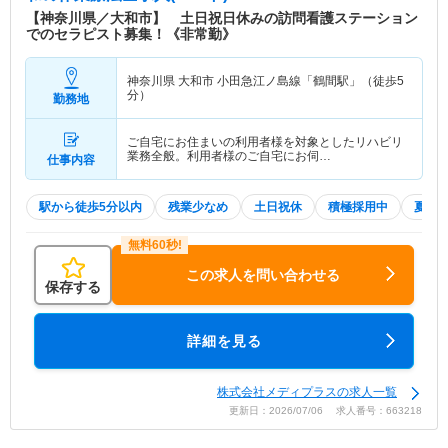
【神奈川県／大和市】 土日祝日休みの訪問看護ステーション
でのセラピスト募集！《非常勤》
神奈川県 大和市
小田急江ノ島線「鶴間駅」（徒歩5
分）
勤務地
ご自宅にお住まいの利用者様を対象としたリハビリ
業務全般。利用者様のご自宅にお伺…
仕事内容
駅から徒歩5分以内
残業少なめ
土日祝休
積極採用中
夏～
この求人を問い合わせる
保存する
詳細を見る
株式会社メディプラスの求人一覧
更新日：2026/07/06 求人番号：663218