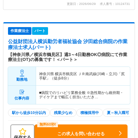
更新日：2026/06/29 求人番号：10124731
作業療法士
パート
公益財団法人横浜勤労者福祉協会 汐田総合病院
の作業
療法士求人(パート)
【神奈川県／横浜市鶴見区】週3～4日勤務OK◎病院にて作業
療法士(OT)の募集です！＜パート＞
神奈川県 横浜市鶴見区
ＪＲ南武線(川崎－立川)「尻
手駅」（徒歩8分）
勤務地
■病院でのリハビリ業務全般 ※急性期から維持期・
デイケアまで幅広く担当いただき…
仕事内容
駅から徒歩10分以内
残業少なめ
積極採用中
夏～秋入職可
この求人を問い合わせる
保存する