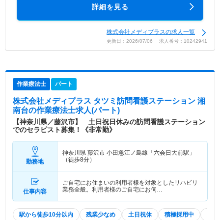
詳細を見る
株式会社メディプラスの求人一覧
更新日：2026/07/06 求人番号：10242941
作業療法士
パート
株式会社メディプラス タツミ訪問看護ステーション 湘
南台
の作業療法士求人(パート)
【神奈川県／藤沢市】 土日祝日休みの訪問看護ステーション
でのセラピスト募集！《非常勤》
神奈川県 藤沢市
小田急江ノ島線「六会日大前駅」
（徒歩8分）
勤務地
ご自宅にお住まいの利用者様を対象としたリハビリ
業務全般。利用者様のご自宅にお伺…
仕事内容
駅から徒歩10分以内
残業少なめ
土日祝休
積極採用中
夏～