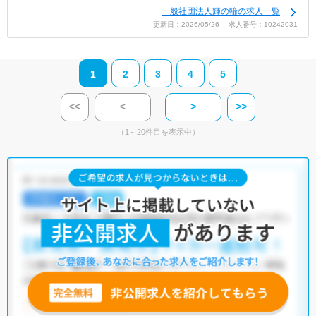
一般社団法人輝の輪の求人一覧
更新日：2026/05/26 求人番号：10242031
1
2
3
4
5
<<
<
>
>>
（1～20件目を表示中）