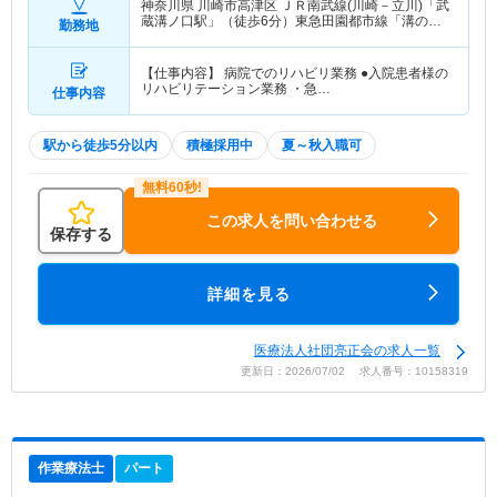
神奈川県 川崎市高津区
ＪＲ南武線(川崎－立川)「武
蔵溝ノ口駅」（徒歩6分）東急田園都市線「溝の口
勤務地
駅」（徒歩5分）
【仕事内容】 病院でのリハビリ業務 ●入院患者様の
リハビリテーション業務 ・急…
仕事内容
駅から徒歩5分以内
積極採用中
夏～秋入職可
この求人を問い合わせる
保存する
詳細を見る
医療法人社団亮正会の求人一覧
更新日：2026/07/02 求人番号：10158319
作業療法士
パート