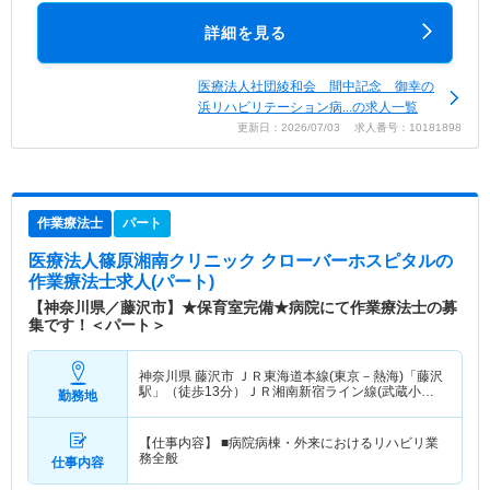
詳細を見る
医療法人社団綾和会 間中記念 御幸の
浜リハビリテーション病...の求人一覧
更新日：2026/07/03 求人番号：10181898
作業療法士
パート
医療法人篠原湘南クリニック クローバーホスピタル
の
作業療法士求人(パート)
【神奈川県／藤沢市】★保育室完備★病院にて作業療法士の募
集です！＜パート＞
神奈川県 藤沢市
ＪＲ東海道本線(東京－熱海)「藤沢
駅」（徒歩13分）ＪＲ湘南新宿ライン線(武蔵小杉
勤務地
－大船)「藤沢駅」（徒歩13分） 他
【仕事内容】 ■病院病棟・外来におけるリハビリ業
務全般
仕事内容