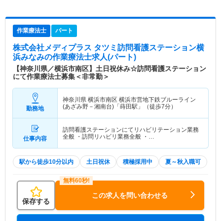
作業療法士
パート
株式会社メディプラス タツミ訪問看護ステーション横
浜みなみ
の作業療法士求人(パート)
【神奈川県／横浜市南区】土日祝休み☆訪問看護ステーション
にて作業療法士募集＜非常勤＞
神奈川県 横浜市南区
横浜市営地下鉄ブルーライン
(あざみ野－湘南台)「蒔田駅」（徒歩7分）
勤務地
訪問看護ステーションにてリハビリテーション業務
全般 ・訪問リハビリ業務全般 ・…
仕事内容
駅から徒歩10分以内
土日祝休
積極採用中
夏～秋入職可
この求人を問い合わせる
保存する