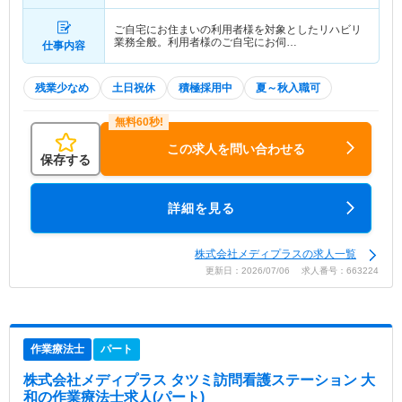
ご自宅にお住まいの利用者様を対象としたリハビリ
業務全般。利用者様のご自宅にお伺…
仕事内容
残業少なめ
土日祝休
積極採用中
夏～秋入職可
この求人を問い合わせる
保存する
詳細を見る
株式会社メディプラスの求人一覧
更新日：2026/07/06 求人番号：663224
作業療法士
パート
株式会社メディプラス タツミ訪問看護ステーション 大
和
の作業療法士求人(パート)