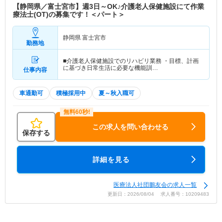
【静岡県／富士宮市】週3日～OK♪介護老人保健施設にて作業
療法士(OT)の募集です！＜パート＞
静岡県 富士宮市
勤務地
■介護老人保健施設でのリハビリ業務 ・目標、計画
に基づき日常生活に必要な機能訓…
仕事内容
車通勤可
積極採用中
夏～秋入職可
この求人を問い合わせる
保存する
詳細を見る
医療法人社団鵬友会の求人一覧
更新日：2026/08/04 求人番号：10209483