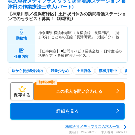
株式会社メディプラス タツミ訪問看護ステーション 長
津田
の作業療法士求人(パート)
【神奈川県／横浜市緑区】土日祝日休みの訪問看護ステーショ
ンでのセラピスト募集！《非常勤》
神奈川県 横浜市緑区
ＪＲ横浜線「長津田駅」（徒
歩3分）こどもの国線「長津田駅」（徒歩3分） 他
勤務地
【仕事内容】 ■訪問リハビリ業務全般 ・日常生活の
活動ケア ・各種在宅サービス…
仕事内容
駅から徒歩5分以内
残業少なめ
土日祝休
積極採用中
夏～
この求人を問い合わせる
保存する
詳細を見る
株式会社メディプラスの求人一覧
更新日：2026/07/06 求人番号：663211