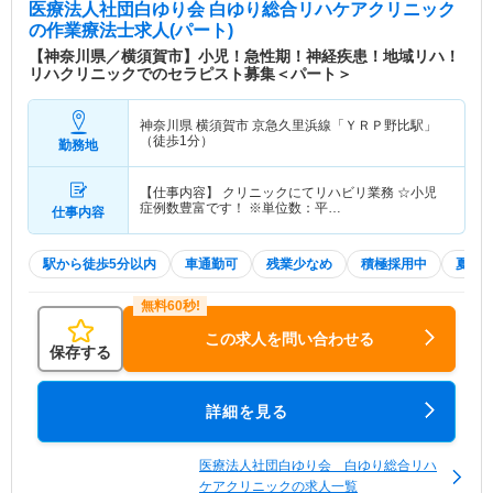
医療法人社団白ゆり会 白ゆり総合リハケアクリニック
の作業療法士求人(パート)
【神奈川県／横須賀市】小児！急性期！神経疾患！地域リハ！
リハクリニックでのセラピスト募集＜パート＞
神奈川県 横須賀市
京急久里浜線「ＹＲＰ野比駅」
（徒歩1分）
勤務地
【仕事内容】 クリニックにてリハビリ業務 ☆小児
症例数豊富です！ ※単位数：平…
仕事内容
駅から徒歩5分以内
車通勤可
残業少なめ
積極採用中
夏～
この求人を問い合わせる
保存する
詳細を見る
医療法人社団白ゆり会 白ゆり総合リハ
ケアクリニックの求人一覧