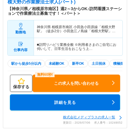
模大野
の作業療法士求人(パート)
【神奈川県／相模原市南区】週2～3からOK♪訪問看護ステーシ
ョンで作業療法士募集です！＜パート＞
神奈川県 相模原市南区
小田急小田原線「相模大野
駅」（徒歩2分）小田急江ノ島線「相模大野駅」
勤務地
（徒歩2分）
■訪問リハビリ業務全般 ※利用者さまのご自宅にお
伺いして、日常生活をおこなう上…
仕事内容
駅から徒歩5分以内
未経験OK
新卒OK
土日祝休
積極採用
この求人を問い合わせる
保存する
詳細を見る
株式会社メディプラスの求人一覧
更新日：2026/07/06 求人番号：10249052