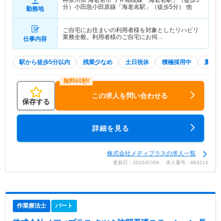
分）小田急小田原線「海老名駅」（徒歩5分） 他
勤務地
ご自宅にお住まいの利用者様を対象としたリハビリ
業務全般。利用者様のご自宅にお伺…
仕事内容
駅から徒歩5分以内
残業少なめ
土日祝休
積極採用中
夏～
この求人を問い合わせる
保存する
詳細を見る
株式会社メディプラスの求人一覧
更新日：2026/07/06 求人番号：663214
作業療法士
パート