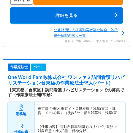
詳細を見る
公益財団法人横浜勤労者福祉協会 汐田
総合病院の求人一覧
更新日：2026/06/22 求人番号：10236811
作業療法士
パート
One World Family株式会社 ワンファミ訪問看護リハビ
リステーション台東店
の作業療法士求人(パート)
【東京都／台東区】訪問看護リハビリステーションでの募集で
す〈作業療法士/非常勤〉
東京都 台東区
東京メトロ銀座線「浅草(東武・都
営・メトロ)駅」（徒歩8分）都営浅草線「浅草(東
勤務地
武・都営・メトロ)駅」（徒歩8分） 他
【仕事内容】 電動自転車訪問でのリハビリ業務 ※
対象疾患：小児3割・精神分野1…
仕事内容