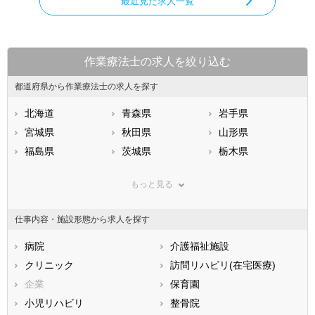
最近見た求人一覧
作業療法士の求人を絞り込む
都道府県から作業療法士の求人を探す
北海道
青森県
岩手県
宮城県
秋田県
山形県
福島県
茨城県
栃木県
群馬県
埼玉県
千葉県
もっと見る
東京都
神奈川県
新潟県
山梨県
長野県
富山県
仕事内容・施設形態から求人を探す
石川県
福井県
岐阜県
静岡県
病院
愛知県
介護福祉施設
三重県
滋賀県
クリニック
京都府
訪問リハビリ(在宅医療)
大阪府
兵庫県
企業
奈良県
保育園
和歌山県
鳥取県
小児リハビリ
島根県
整骨院
岡山県