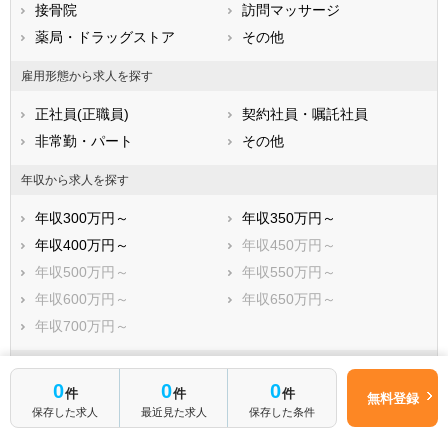
広島県
接骨院
山口県
訪問マッサージ
徳島県
香川県
薬局・ドラッグストア
愛媛県
その他
高知県
福岡県
佐賀県
長崎県
雇用形態から求人を探す
熊本県
大分県
宮崎県
正社員(正職員)
契約社員・嘱託社員
鹿児島県
沖縄県
非常勤・パート
その他
年収から求人を探す
年収300万円～
年収350万円～
年収400万円～
年収450万円～
年収500万円～
年収550万円～
年収600万円～
年収650万円～
年収700万円～
人気のこだわり条件から求人を探す
0
0
0
件
件
件
無料登録
管理職求人
駅から徒歩5分以内
保存した求人
最近見た求人
保存した条件
駅から徒歩10分以内
車通勤可