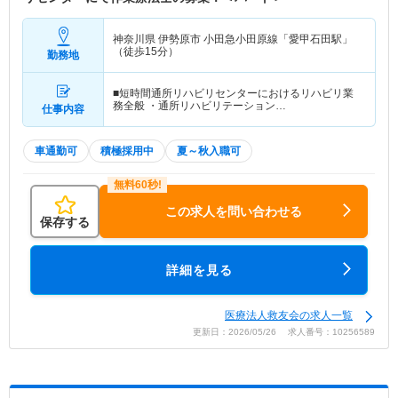
神奈川県 伊勢原市
小田急小田原線「愛甲石田駅」
（徒歩15分）
勤務地
■短時間通所リハビリセンターにおけるリハビリ業
務全般 ・通所リハビリテーション…
仕事内容
車通勤可
積極採用中
夏～秋入職可
この求人を問い合わせる
保存する
詳細を見る
医療法人救友会の求人一覧
更新日：2026/05/26 求人番号：10256589