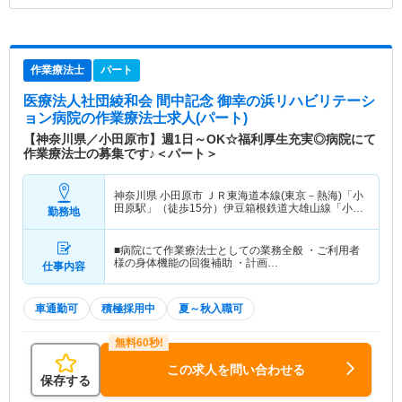
作業療法士
パート
医療法人社団綾和会 間中記念 御幸の浜リハビリテーシ
ョン病院
の作業療法士求人(パート)
【神奈川県／小田原市】週1日～OK☆福利厚生充実◎病院にて
作業療法士の募集です♪＜パート＞
神奈川県 小田原市
ＪＲ東海道本線(東京－熱海)「小
田原駅」（徒歩15分）伊豆箱根鉄道大雄山線「小田
勤務地
原駅」（徒歩15分） 他
■病院にて作業療法士としての業務全般 ・ご利用者
様の身体機能の回復補助 ・計画…
仕事内容
車通勤可
積極採用中
夏～秋入職可
この求人を問い合わせる
保存する