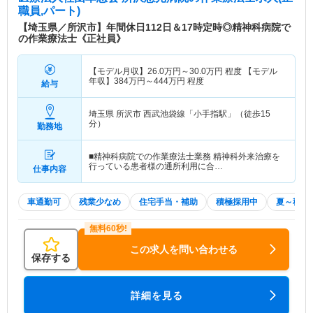
職員,パート)
【埼玉県／所沢市】年間休日112日＆17時定時◎精神科病院で
の作業療法士《正社員》
【モデル月収】
26.0
万円～
30.0
万円
程度 【モデル
年収】
384
万円～
444
万円
程度
給与
埼玉県 所沢市
西武池袋線「小手指駅」（徒歩15
分）
勤務地
■精神科病院での作業療法士業務 精神科外来治療を
行っている患者様の通所利用に合…
仕事内容
車通勤可
残業少なめ
住宅手当・補助
積極採用中
夏～秋入
この求人を問い合わせる
保存する
詳細を見る