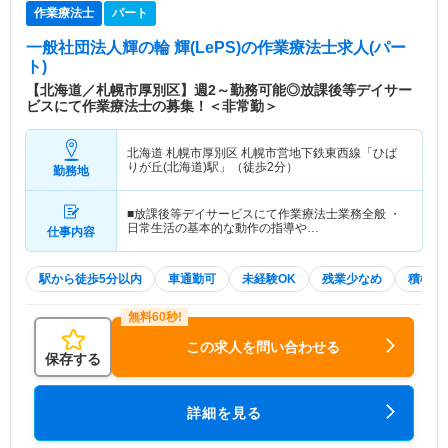
作業療法士
パート
一般社団法人輝の輪 輝(LePS)
の作業療法士求人(パー
ト)
【北海道／札幌市厚別区】週2～勤務可能◎放課後等デイサー
ビスにて作業療法士の募集！＜非常勤＞
北海道 札幌市厚別区
札幌市営地下鉄東西線「ひば
りが丘(北海道)駅」（徒歩2分）
勤務地
■放課後等デイサービスにて作業療法士業務全般 ・
日常生活の基本的な動作の指導や…
仕事内容
駅から徒歩5分以内
車通勤可
未経験OK
残業少なめ
積極採
この求人を問い合わせる
保存する
詳細を見る