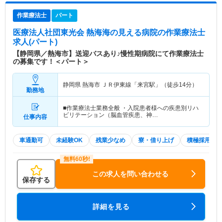
作業療法士
パート
医療法人社団東光会 熱海海の見える病院
の作業療法士
求人(パート)
【静岡県／熱海市】送迎バスあり♪慢性期病院にて作業療法士
の募集です！＜パート＞
静岡県 熱海市
ＪＲ伊東線「来宮駅」（徒歩14分）
勤務地
■作業療法士業務全般 ・入院患者様への疾患別リハ
ビリテーション（脳血管疾患、神…
仕事内容
車通勤可
未経験OK
残業少なめ
寮・借り上げ
積極採用中
この求人を問い合わせる
保存する
詳細を見る