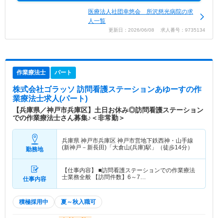
医療法人社団幸悠会 所沢慈光病院の求
人一覧
更新日：2026/06/08 求人番号：9735134
作業療法士
パート
株式会社ゴラッソ 訪問看護ステーションあゆーす
の作
業療法士求人(パート)
【兵庫県／神戸市兵庫区】土日お休み◎訪問看護ステーション
での作業療法士さん募集♪＜非常勤＞
兵庫県 神戸市兵庫区
神戸市営地下鉄西神・山手線
(新神戸－新長田)「大倉山(兵庫)駅」（徒歩14分）
勤務地
【仕事内容】 ■訪問看護ステーションでの作業療法
士業務全般 【訪問件数】6～7…
仕事内容
積極採用中
夏～秋入職可