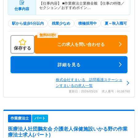
【仕事内容】 ■作業療法士業務全般 【仕事の特徴／
セクション／おすすめポイン…
仕事内容
駅から徒歩5分以内
残業少なめ
積極採用中
夏～秋入職可
この求人を問い合わせる
保存する
詳細を見る
株式会社すまいる 訪問看護ステーショ
ンすまいるの求人一覧
更新日：2026/05/26 求人番号：9136760
作業療法士
パート
医療法人社団鵬友会 介護老人保健施設いかる野
の作業
療法士求人(パート)