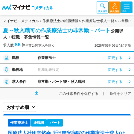
マイナビコメディカル
作業療法士の転職情報
作業療法士求人一覧
非常勤・
夏～秋入職可の作業療法士の非常勤・パート
公開求
人・転職・募集情報一覧
86
求人数
件
※非公開求人を除く
2026年08月08日(土)更新
職種
作業療法士
変更する
勤務地
勤務地未設定
変更する
求人条件
非常勤・パート/夏～秋入職可
変更する
この検索条件を保存する
条件をクリア
作業療法士
正職員
パート
医療法人社団幸悠会 所沢慈光病院
の作業療法士求人(正