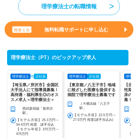
理学療法士の転職情報
無料転職サポートに申し込む
簡単１分
理学療法士（PT）のピックアップ求人
他
理学療法士
正社員
理学療法士
正社員
理学療
【埼玉県／所沢市】全国区
【東京都／八王子市】地域
【北海
大手法人にて指導員募集！
に根ざした医療を提供する
性期か
高待遇・福利厚生◎のオス
病院で理学療法士募集です
床の病
スメ求人＜理学療法士＞
集！
ＪＲ横浜線「八王子
駅」
西武新宿線「新所沢
Ｊ
駅」
川
【モデル月収】22.5万円～
27.0万円 程度(諸手当込み)
【モデル月収】25.3万円～
【モ
34.4万円 程度 諸手当込
23
【モデル年収】370万円～
【モ
475万円
38