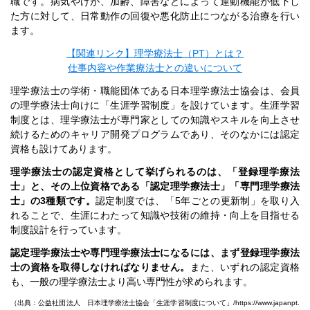
職です。病気やけが、加齢、障害などによって運動機能が低下し
た方に対して、日常動作の回復や悪化防止につながる治療を行い
ます。
【関連リンク】理学療法士（PT）とは？
仕事内容や作業療法士との違いについて
理学療法士の学術・職能団体である日本理学療法士協会は、会員
の理学療法士向けに「生涯学習制度」を設けています。生涯学習
制度とは、理学療法士が専門家としての知識やスキルを向上させ
続けるためのキャリア開発プログラムであり、そのなかには認定
資格も設けてあります。
理学療法士の認定資格として挙げられるのは、「登録理学療法
士」と、その上位資格である「認定理学療法士」「専門理学療法
士」の3種類です。
認定制度では、「5年ごとの更新制」を取り入
れることで、生涯にわたって知識や技術の維持・向上を目指せる
制度設計を行っています。
認定理学療法士や専門理学療法士になるには、まず登録理学療法
士の資格を取得しなければなりません。
また、いずれの認定資格
も、一般の理学療法士より高い専門性が求められます。
（出典：公益社団法人 日本理学療法士協会「生涯学習制度について」/
https://www.japanpt.