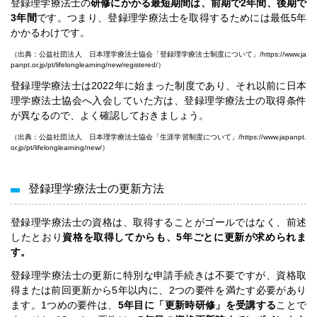
登録理学療法士の
研修にかかる最短期間は、前期で2年間、後期で
3年間
です。つまり、登録理学療法士を取得するためには最低5年
かかるわけです。
（出典：公益社団法人 日本理学療法士協会「登録理学療法士制度について」/
https://www.ja
panpt.or.jp/pt/lifelonglearning/new/registered/
）
登録理学療法士は2022年に始まった制度であり、それ以前に日本
理学療法士協会へ入会していた方は、登録理学療法士の取得条件
が異なるので、よく確認しておきましょう。
（出典：公益社団法人 日本理学療法士協会「生涯学習制度について」/
https://www.japanpt.
or.jp/pt/lifelonglearning/new/
）
登録理学療法士の更新方法
登録理学療法士の資格は、取得することがゴールではなく、前述
したとおり
資格を取得してからも、5年ごとに更新が求められま
す。
登録理学療法士の更新に特別な申請手続きは不要ですが、資格取
得または前回更新から5年以内に、2つの要件を満たす必要があり
ます。1つめの要件は、
5年目に「更新時研修」を受講する
ことで