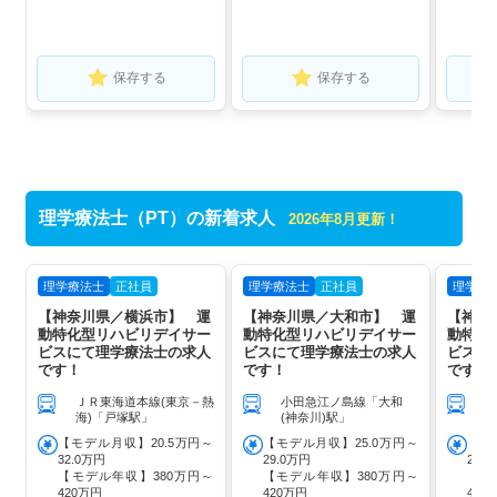
保存する
保存する
理学療法士（PT）の新着求人
2026年8月更新！
理学療法士
正社員
理学療法士
正社員
理学療
【神奈川県／横浜市】 運
【神奈川県／大和市】 運
【神奈
動特化型リハビリデイサー
動特化型リハビリデイサー
動特化
ビスにて理学療法士の求人
ビスにて理学療法士の求人
ビスに
です！
です！
です！
ＪＲ東海道本線(東京－熱
小田急江ノ島線「大和
海)「戸塚駅」
(神奈川)駅」
【モデル月収】20.5万円～
【モデル月収】25.0万円～
【モ
32.0万円
29.0万円
29.
【モデル年収】380万円～
【モデル年収】380万円～
【モ
420万円
420万円
420