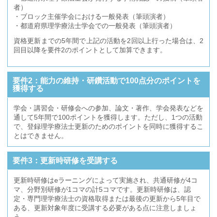
者）
・ブロック主催学会における一般発表（筆頭演者）
・都道府県理学療法士学会での一般発表（筆頭演者）
資格更新までの5年間で上記の活動を2回以上行った場合は、2
回目以降を要件2のポイントとして加算できます。
要件2：能力の維持・研鑽活動で100点分のポイントを
獲得する
学会・講習会・研修会への参加、論⽂・著作、学会発表などを
通して5年間で100ポイントを獲得します。ただし、1つの活動
で、登録理学療法⼠更新のためのポイントを同時に獲得するこ
とはできません。
要件3：更新時研修を受講する
更新時研修はeラーニングによって実施され、共通研修が4コ
マ、分野別研修が1コマの計5コマです。更新時研修は、認
定・専門理学療法士の資格取得または最後の更新から5年目で
ある、更新対象年度に受講する必要がある点に注意しましょ
う。