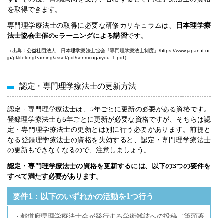
を取得できます。
専門理学療法士の取得に必要な研修カリキュラムは、
日本理学療
法士協会主催のeラーニングによる講習
です。
（出典：公益社団法人 日本理学療法士協会「専門理学療法士制度」/
https://www.japanpt.or.
jp/pt/lifelonglearning/asset/pdf/senmongaiyou_1.pdf
）
認定・専門理学療法士の更新方法
認定・専門理学療法士は、5年ごとに更新の必要がある資格です。
登録理学療法士も5年ごとに更新が必要な資格ですが、そちらは認
定・専門理学療法士の更新とは別に行う必要があります。前提と
なる登録理学療法士の資格を失効すると、認定・専門理学療法士
の更新もできなくなるので、注意しましょう。
認定・専門理学療法士の資格を更新するには、以下の3つの要件を
すべて満たす必要があります。
要件1：以下のいずれかの活動を1つ行う
・都道府県理学療法士会が発行する学術雑誌への投稿（筆頭著