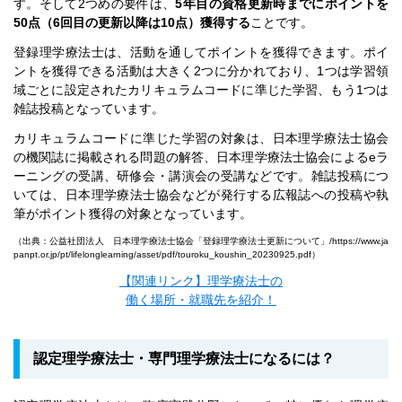
す。そして2つめの要件は、
5年目の資格更新時までにポイントを
50点（6回目の更新以降は10点）獲得する
ことです。
登録理学療法士は、活動を通してポイントを獲得できます。ポイ
ントを獲得できる活動は大きく2つに分かれており、1つは学習領
域ごとに設定されたカリキュラムコードに準じた学習、もう1つは
雑誌投稿となっています。
カリキュラムコードに準じた学習の対象は、日本理学療法士協会
の機関誌に掲載される問題の解答、日本理学療法士協会によるeラ
ーニングの受講、研修会・講演会の受講などです。雑誌投稿につ
いては、日本理学療法士協会などが発行する広報誌への投稿や執
筆がポイント獲得の対象となっています。
（出典：公益社団法人 日本理学療法士協会「登録理学療法士更新について」/
https://www.ja
panpt.or.jp/pt/lifelonglearning/asset/pdf/touroku_koushin_20230925.pdf
）
【関連リンク】理学療法士の
働く場所・就職先を紹介！
認定理学療法士・専門理学療法士になるには？