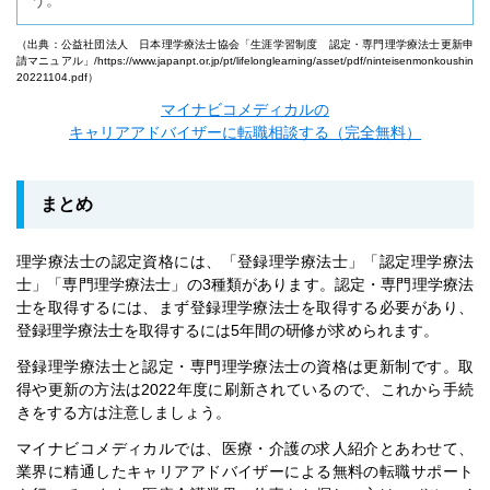
（出典：公益社団法人 日本理学療法士協会「生涯学習制度 認定・専門理学療法士更新申
請マニュアル」/
https://www.japanpt.or.jp/pt/lifelonglearning/asset/pdf/ninteisenmonkoushin
20221104.pdf
）
マイナビコメディカルの
キャリアアドバイザーに転職相談する（完全無料）
まとめ
理学療法士の認定資格には、「登録理学療法士」「認定理学療法
士」「専門理学療法士」の3種類があります。認定・専門理学療法
士を取得するには、まず登録理学療法士を取得する必要があり、
登録理学療法士を取得するには5年間の研修が求められます。
登録理学療法士と認定・専門理学療法士の資格は更新制です。取
得や更新の方法は2022年度に刷新されているので、これから手続
きをする方は注意しましょう。
マイナビコメディカルでは、医療・介護の求人紹介とあわせて、
業界に精通したキャリアアドバイザーによる無料の転職サポート