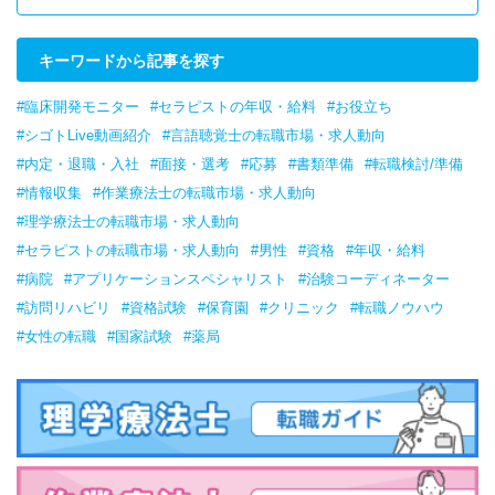
キーワードから記事を探す
#臨床開発モニター
#セラピストの年収・給料
#お役立ち
#シゴトLive動画紹介
#言語聴覚士の転職市場・求人動向
#内定・退職・入社
#面接・選考
#応募
#書類準備
#転職検討/準備
#情報収集
#作業療法士の転職市場・求人動向
#理学療法士の転職市場・求人動向
#セラピストの転職市場・求人動向
#男性
#資格
#年収・給料
#病院
#アプリケーションスペシャリスト
#治験コーディネーター
#訪問リハビリ
#資格試験
#保育園
#クリニック
#転職ノウハウ
#女性の転職
#国家試験
#薬局