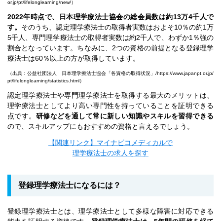
or.jp/pt/lifelonglearning/new/
）
2022年時点で、日本理学療法士協会の総会員数は約13万4千人で
す。
そのうち、認定理学療法士の取得者実数はおよそ10％の約1万
5千人、専門理学療法士の取得者実数は約2千人で、わずか1％強の
割合となっています。ちなみに、2つの資格の前提となる登録理学
療法士は60％以上の方が取得しています。
（出典：公益社団法人 日本理学療法士協会「各資格の取得状況」/
https://www.japanpt.or.jp/
pt/lifelonglearning/statistics.html
）
認定理学療法士や専門理学療法士を取得する最大のメリットは、
理学療法士としてより高い専門性を持っていることを証明できる
点です。
研修などを通して常に新しい知識やスキルを習得できる
ので、スキルアップにもおすすめの資格と言えるでしょう。
【関連リンク】マイナビコメディカルで
理学療法士の求人を探す
登録理学療法士になるには？
登録理学療法士とは、理学療法士として多様な障害に対応できる