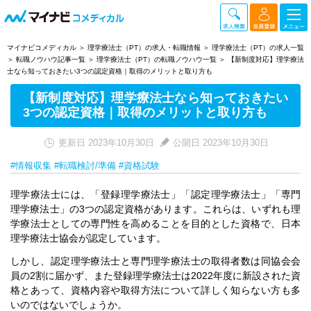
マイナビコメディカル
理学療法士（PT）の求人・転職情報
理学療法士（PT）の求人一覧
転職ノウハウ記事一覧
理学療法士（PT）の転職ノウハウ一覧
【新制度対応】理学療法
士なら知っておきたい3つの認定資格｜取得のメリットと取り方も
【新制度対応】理学療法士なら知っておきたい
3つの認定資格｜取得のメリットと取り方も
更新日 2023年10月30日
公開日 2023年10月30日
#情報収集
#転職検討/準備
#資格試験
理学療法士には、「登録理学療法士」「認定理学療法士」「専門
理学療法士」の3つの認定資格があります。これらは、いずれも理
学療法士としての専門性を高めることを目的とした資格で、日本
理学療法士協会が認定しています。
しかし、認定理学療法士と専門理学療法士の取得者数は同協会会
員の2割に届かず、また登録理学療法士は2022年度に新設された資
格とあって、資格内容や取得方法について詳しく知らない方も多
いのではないでしょうか。