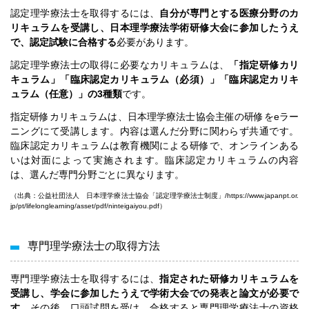
認定理学療法士を取得するには、
自分が専門とする医療分野のカ
リキュラムを受講し、日本理学療法学術研修大会に参加したうえ
で、認定試験に合格する
必要があります。
認定理学療法士の取得に必要なカリキュラムは、
「指定研修カリ
キュラム」「臨床認定カリキュラム（必須）」「臨床認定カリキ
ュラム（任意）」の3種類
です。
指定研修カリキュラムは、日本理学療法士協会主催の研修をeラー
ニングにて受講します。内容は選んだ分野に関わらず共通です。
臨床認定カリキュラムは教育機関による研修で、オンラインある
いは対面によって実施されます。臨床認定カリキュラムの内容
は、選んだ専門分野ごとに異なります。
（出典：公益社団法人 日本理学療法士協会「認定理学療法士制度」/
https://www.japanpt.or.
jp/pt/lifelonglearning/asset/pdf/ninteigaiyou.pdf
）
専門理学療法士の取得方法
専門理学療法士を取得するには、
指定された研修カリキュラムを
受講し、学会に参加したうえで学術大会での発表と論文が必要で
す。
その後、口頭試問を受け、合格すると専門理学療法士の資格