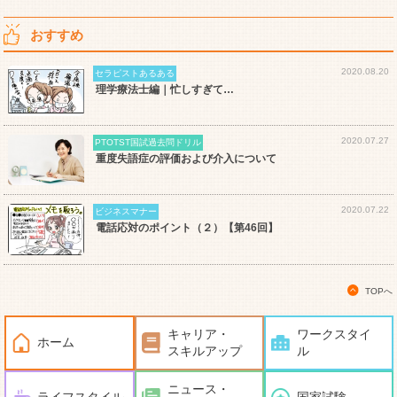
おすすめ
2020.08.20
セラピストあるある
理学療法士編｜忙しすぎて…
2020.07.27
PTOTST国試過去問ドリル
重度失語症の評価および介入について
2020.07.22
ビジネスマナー
電話応対のポイント（２）【第46回】
TOPへ
キャリア・
ワークスタイ
ホーム
スキルアップ
ル
ニュース・
ライフスタイル
国家試験