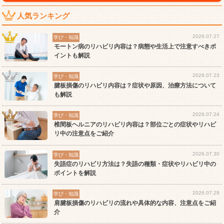
人気ランキング
2026.07.27
学び・知識
モートン病のリハビリ内容は？病態や生活上で注意すべきポ
イントも解説
2026.07.23
学び・知識
腱板損傷のリハビリ内容は？症状や原因、治療方法について
も解説
2026.07.24
学び・知識
椎間板ヘルニアのリハビリ内容は？部位ごとの症状やリハビ
リ中の注意点をご紹介
2026.07.30
学び・知識
失語症のリハビリ方法は？失語の種類・症状やリハビリ中の
ポイントを解説
2026.07.29
学び・知識
肩腱板損傷のリハビリの流れや具体的な内容、注意点をご紹
介