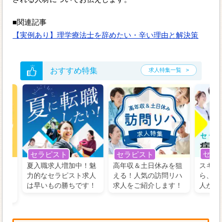
■関連記事
【実例あり】理学療法士を辞めたい・辛い理由と解決策
おすすめ特集
求人特集一覧
セラ
セラピスト
セラピスト
う！
夏入職求人増加中！魅
高年収＆土日休みを狙
スキル
の好
力的なセラピスト求人
える！人気の訪問リハ
ら、学
るに
は早いもの勝ちです！
求人をご紹介します！
人がお