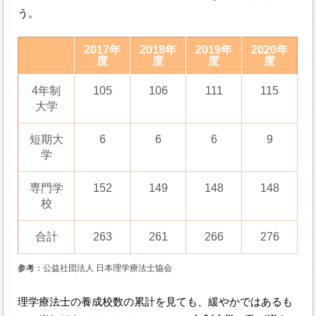
う。
2017年
2018年
2019年
2020年
度
度
度
度
4年制
105
106
111
115
大学
短期大
6
6
6
9
学
専門学
152
149
148
148
校
合計
263
261
266
276
参考：
公益社団法人 日本理学療法士協会
理学療法士の養成校数の累計を見ても、緩やかではあるも