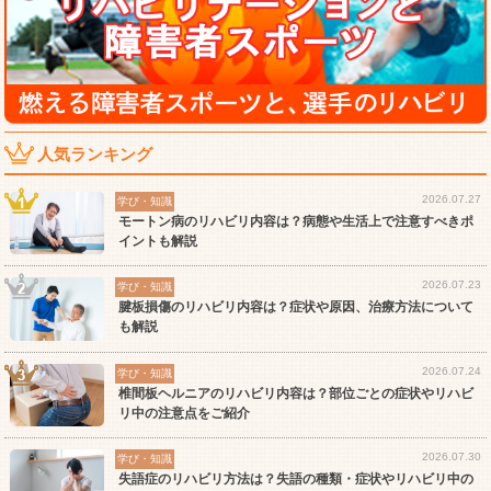
人気ランキング
2026.07.27
学び・知識
モートン病のリハビリ内容は？病態や生活上で注意すべきポ
イントも解説
2026.07.23
学び・知識
腱板損傷のリハビリ内容は？症状や原因、治療方法について
も解説
2026.07.24
学び・知識
椎間板ヘルニアのリハビリ内容は？部位ごとの症状やリハビ
リ中の注意点をご紹介
2026.07.30
学び・知識
失語症のリハビリ方法は？失語の種類・症状やリハビリ中の