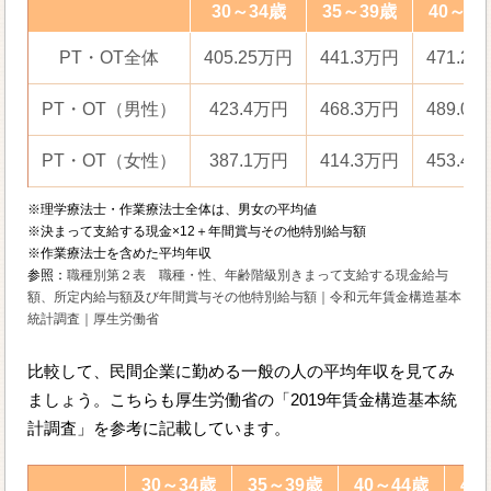
30～34歳
35～39歳
40～4
PT・OT全体
405.25万円
441.3万円
471.2
PT・OT（男性）
423.4万円
468.3万円
489.0
PT・OT（女性）
387.1万円
414.3万円
453.4
※理学療法士・作業療法士全体は、男女の平均値
※決まって支給する現金×12＋年間賞与その他特別給与額
※作業療法士を含めた平均年収
参照：
職種別第２表 職種・性、年齢階級別きまって支給する現金給与
額、所定内給与額及び年間賞与その他特別給与額｜令和元年賃金構造基本
統計調査｜厚生労働省
比較して、民間企業に勤める一般の人の平均年収を見てみ
ましょう。こちらも厚生労働省の「2019年賃金構造基本統
計調査」を参考に記載しています。
30～34歳
35～39歳
40～44歳
45