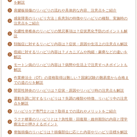
を解説
肩腱板損傷のリハビリの流れや具体的な内容、注意点をご紹介
感覚障害のリハビリ方法｜疾患別の特徴やリハビリの種類、実施時の
注意点をご紹介
化膿性脊椎炎のリハビリの禁忌事項は？症状悪化予防のポイントも解
説
頚髄症に対するリハビリ内容は？症状・原因や生活上の注意点も解説
痙縮に対するリハビリ内容は？メカニズムや拘縮・麻痺などの違いを
解説
モートン病のリハビリ内容は？病態や生活上で注意すべきポイントも
解説
作業療法士（OT）の資格取得は難しい？国家試験の難易度から合格ま
での道のりを解説
間質性肺炎のリハビリは？症状・原因やリハビリ時の注意点も解説
運動失調に対するリハビリは？失調の種類や特徴、リハビリ中の注意
点を解説
リハビリケア専門士とは？取得までの流れやメリットをご紹介
ラクナ梗塞のリハビリとは？急性期・回復期・維持期別の内容と理学
療法士が押さえるポイント
脊髄損傷のリハビリは？損傷部位に応じた内容やリハビリ目標を解説