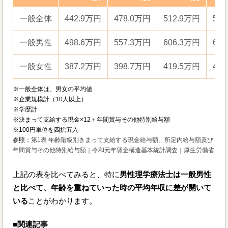
一般全体
442.9万円
478.0万円
512.9万円
54
一般男性
498.6万円
557.3万円
606.3万円
65
一般女性
387.2万円
398.7万円
419.5万円
42
※一般全体は、男女の平均値
※企業規模計（10人以上）
※学歴計
※決まって支給する現金×12＋年間賞与その他特別給与額
※100円単位を四捨五入
参照：
第1表 年齢階級別きまって支給する現金給与額、所定内給与額及び
年間賞与その他特別給与額｜令和元年賃金構造基本統計調査｜厚生労働省
上記の表を比べてみると、特に
男性理学療法士は一般男性
と比べて、年齢を重ねていった時の平均年収に差が開いて
いる
ことがわかります。
■関連記事