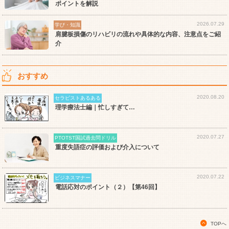
ポイントを解説
2026.07.29
学び・知識
肩腱板損傷のリハビリの流れや具体的な内容、注意点をご紹
介
おすすめ
2020.08.20
セラピストあるある
理学療法士編｜忙しすぎて…
2020.07.27
PTOTST国試過去問ドリル
重度失語症の評価および介入について
2020.07.22
ビジネスマナー
電話応対のポイント（２）【第46回】
TOPへ