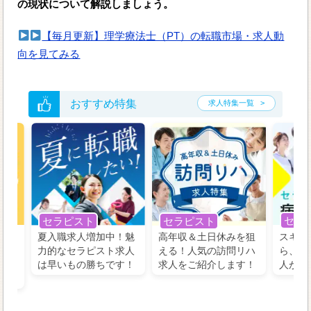
の現状について解説しましょう。
【毎月更新】理学療法士（PT）の転職市場・求人動
向を見てみる
おすすめ特集
求人特集一覧
セラ
セラピスト
セラピスト
う！
夏入職求人増加中！魅
高年収＆土日休みを狙
スキル
の好
力的なセラピスト求人
える！人気の訪問リハ
ら、学
るに
は早いもの勝ちです！
求人をご紹介します！
人がお