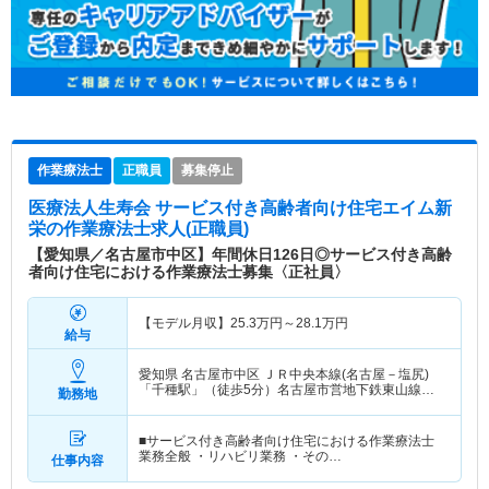
作業療法士
正職員
募集停止
医療法人生寿会 サービス付き高齢者向け住宅エイム新
栄
の作業療法士求人(正職員)
【愛知県／名古屋市中区】年間休日126日◎サービス付き高齢
者向け住宅における作業療法士募集〈正社員〉
【モデル月収】
25.3
万円～
28.1
万円
給与
愛知県 名古屋市中区
ＪＲ中央本線(名古屋－塩尻)
「千種駅」（徒歩5分）名古屋市営地下鉄東山線
勤務地
「千種駅」（徒歩5分）
■サービス付き高齢者向け住宅における作業療法士
業務全般 ・リハビリ業務 ・その…
仕事内容