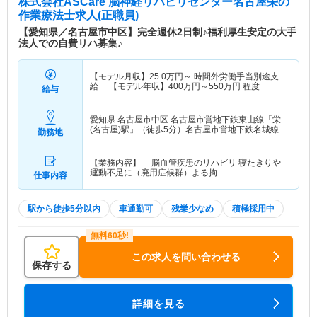
株式会社ASCare 脳神経リハビリセンター名古屋栄
の
作業療法士求人(正職員)
【愛知県／名古屋市中区】完全週休2日制♪福利厚生安定の大手
法人での自費リハ募集♪
【モデル月収】
25.0
万円～
時間外労働手当別途支
給 【モデル年収】
400
万円～
550
万円
程度
給与
愛知県 名古屋市中区
名古屋市営地下鉄東山線「栄
(名古屋)駅」（徒歩5分）名古屋市営地下鉄名城線
勤務地
「栄(名古屋)駅」（徒歩5分）
【業務内容】 脳血管疾患のリハビリ 寝たきりや
運動不足に（廃用症候群）よる拘…
仕事内容
駅から徒歩5分以内
車通勤可
残業少なめ
積極採用中
この求人を問い合わせる
保存する
詳細を見る