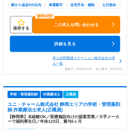
駅から徒歩5分以内
車通勤可
住宅手当・補助
土日祝休
積
この求人を問い合わせる
保存する
詳細を見る
帝人訪問看護ステーション株式会社の求
人一覧
更新日：2026/07/29 求人番号：9134741
学術・管理薬剤師
作業療法士
正職員
ユニ・チャーム株式会社 静岡エリア
の学術・管理薬剤
師,作業療法士求人(正職員)
【静岡県】未経験OK／医療施設向けの提案営業／大手メーカ
ーで福利厚生◎／年休123日、賞与6ヶ月