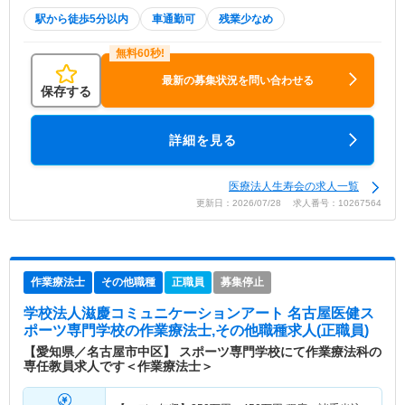
駅から徒歩5分以内
車通勤可
残業少なめ
最新の募集状況を問い合わせる
保存する
詳細を見る
医療法人生寿会の求人一覧
更新日：2026/07/28 求人番号：10267564
作業療法士
その他職種
正職員
募集停止
学校法人滋慶コミュニケーションアート 名古屋医健ス
ポーツ専門学校
の作業療法士,その他職種求人(正職員)
【愛知県／名古屋市中区】 スポーツ専門学校にて作業療法科の
専任教員求人です＜作業療法士＞