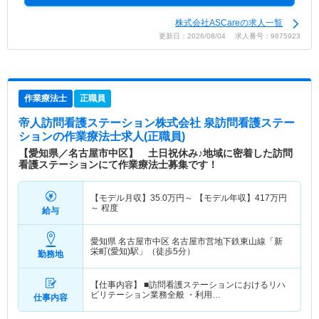
株式会社ASCareの求人一覧
更新日：2026/08/04 求人番号：9875923
作業療法士
正職員
帝人訪問看護ステーション株式会社 泉訪問看護ステー
ション
の作業療法士求人(正職員)
【愛知県／名古屋市中区】 土日祝休み♪地域に密着した訪問
看護ステーションにて作業療法士募集です！
【モデル月収】
35.0
万円～
【モデル年収】
417
万円
～
程度
給与
愛知県 名古屋市中区
名古屋市営地下鉄東山線「新
栄町(愛知)駅」（徒歩5分）
勤務地
【仕事内容】 ■訪問看護ステーションにおけるリハ
ビリテーション業務全般 ・利用…
仕事内容