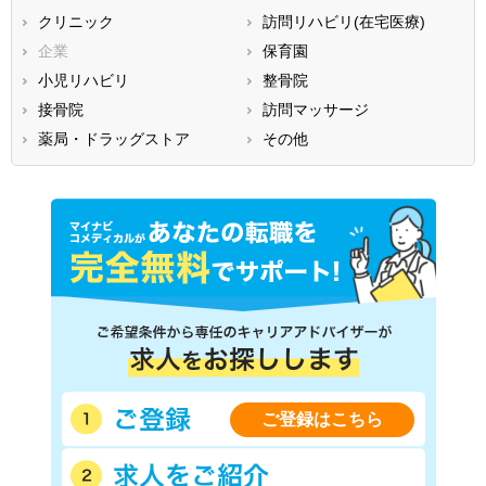
クリニック
訪問リハビリ(在宅医療)
福岡県
佐賀県
長崎県
企業
保育園
熊本県
大分県
宮崎県
小児リハビリ
整骨院
鹿児島県
沖縄県
接骨院
訪問マッサージ
薬局・ドラッグストア
その他
ご登録はこちら