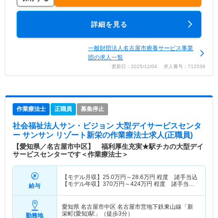
詳細を見る
一般財団法人名古屋市療養サービス事業
団の求人一覧
更新日：2025/12/04 求人番号：712539
作業療法士
正職員
募集停止
社会福祉法人サン・ビジョン 大型デイサービスセンタ
ー サンサン リゾート新栄
の作業療法士求人(正職員)
【愛知県／名古屋市中区】 福利厚生充実★駅チカの大型デイ
サービスセンターです＜作業療法士＞
【モデル月収】
25.0
万円～
28.6
万円
程度 諸手当込
【モデル年収】
370
万円～
424
万円
程度 諸手当・
給与
賞与込
愛知県 名古屋市中区
名古屋市営地下鉄東山線「新
栄町(愛知)駅」（徒歩3分）
勤務地