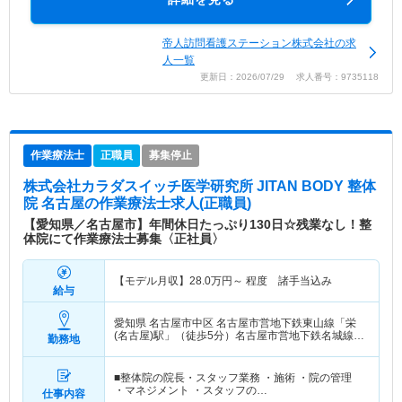
帝人訪問看護ステーション株式会社の求
人一覧
更新日：2026/07/29 求人番号：9735118
作業療法士
正職員
募集停止
株式会社カラダスイッチ医学研究所 JITAN BODY 整体
院 名古屋
の作業療法士求人(正職員)
【愛知県／名古屋市】年間休日たっぷり130日☆残業なし！整
体院にて作業療法士募集〈正社員〉
【モデル月収】
28.0
万円～
程度 諸手当込み
給与
愛知県 名古屋市中区
名古屋市営地下鉄東山線「栄
(名古屋)駅」（徒歩5分）名古屋市営地下鉄名城線
勤務地
「栄(名古屋)駅」（徒歩5分）
■整体院の院長・スタッフ業務 ・施術 ・院の管理
・マネジメント ・スタッフの…
仕事内容