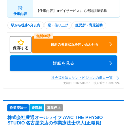
【仕事内容】 ■デイサービスにて機能訓練業務
仕事内容
駅から徒歩5分以内
寮・借り上げ
託児所・育児補助
最新の募集状況を問い合わせる
保存する
詳細を見る
社会福祉法人サン・ビジョンの求人一覧
更新日：2025/08/27 求人番号：9090724
作業療法士
正職員
募集停止
株式会社豊通オールライフ AViC THE PHYSIO
STUDIO 名古屋栄店
の作業療法士求人(正職員)