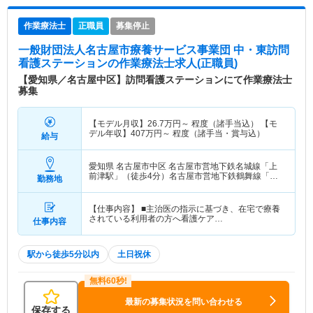
作業療法士
正職員
募集停止
一般財団法人名古屋市療養サービス事業団 中・東訪問
看護ステーション
の作業療法士求人(正職員)
【愛知県／名古屋中区】訪問看護ステーションにて作業療法士
募集
【モデル月収】
26.7
万円～
程度（諸手当込） 【モ
デル年収】
407
万円～
程度（諸手当・賞与込）
給与
愛知県 名古屋市中区
名古屋市営地下鉄名城線「上
前津駅」（徒歩4分）名古屋市営地下鉄鶴舞線「上
勤務地
前津駅」（徒歩4分）
【仕事内容】 ■主治医の指示に基づき、在宅で療養
されている利用者の方へ看護ケア…
仕事内容
駅から徒歩5分以内
土日祝休
最新の募集状況を問い合わせる
保存する