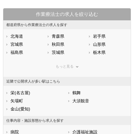
作業療法士の求人を絞り込む
都道府県から作業療法士の求人を探す
北海道
青森県
岩手県
宮城県
秋田県
山形県
福島県
茨城県
栃木県
群馬県
埼玉県
千葉県
もっと見る
東京都
神奈川県
新潟県
山梨県
長野県
富山県
近隣で公開求人が多い駅はこちら
石川県
福井県
岐阜県
静岡県
栄(名古屋)
愛知県
鶴舞
三重県
滋賀県
矢場町
京都府
大須観音
大阪府
兵庫県
金山(愛知)
奈良県
和歌山県
鳥取県
島根県
岡山県
仕事内容・施設形態から求人を探す
広島県
山口県
徳島県
病院
介護福祉施設
香川県
愛媛県
高知県