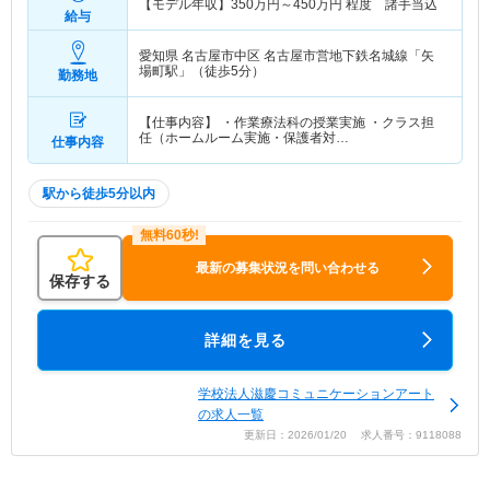
【モデル年収】
350
万円～
450
万円
程度 諸手当込
給与
愛知県 名古屋市中区
名古屋市営地下鉄名城線「矢
場町駅」（徒歩5分）
勤務地
【仕事内容】 ・作業療法科の授業実施 ・クラス担
任（ホームルーム実施・保護者対…
仕事内容
駅から徒歩5分以内
最新の募集状況を問い合わせる
保存する
詳細を見る
学校法人滋慶コミュニケーションアート
の求人一覧
更新日：2026/01/20 求人番号：9118088