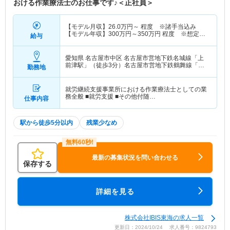
おける作業療法士のお仕事です♪＜正社員＞
【モデル月収】
26.0
万円～
程度 ※諸手当込み
【モデル年収】
300
万円～
350
万円
程度 ※想定年
給与
収
愛知県 名古屋市中区
名古屋市営地下鉄名城線「上
前津駅」（徒歩3分）名古屋市営地下鉄鶴舞線「上
勤務地
前津駅」（徒歩3分）
就労継続支援事業所における作業療法士としての業
務全般 ■就労支援 ■その他付随…
仕事内容
駅から徒歩5分以内
残業少なめ
最新の募集状況を問い合わせる
保存する
詳細を見る
株式会社IBIS東海の求人一覧
更新日：2024/10/24 求人番号：9824793