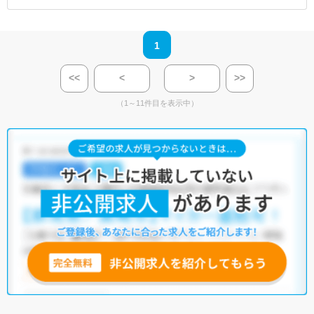
1
<<
<
>
>>
（1～11件目を表示中）