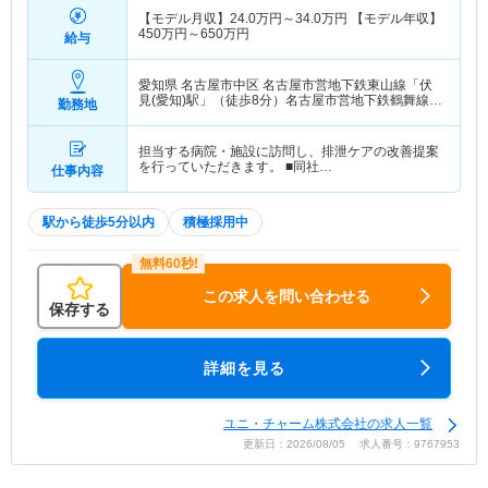
【モデル月収】
24.0
万円～
34.0
万円
【モデル年収】
450
万円～
650
万円
給与
愛知県 名古屋市中区
名古屋市営地下鉄東山線「伏
見(愛知)駅」（徒歩8分）名古屋市営地下鉄鶴舞線
勤務地
「丸の内(愛知)駅」（徒歩4分） 他
担当する病院・施設に訪問し、排泄ケアの改善提案
を行っていただきます。 ■同社…
仕事内容
駅から徒歩5分以内
積極採用中
この求人を問い合わせる
保存する
詳細を見る
ユニ・チャーム株式会社の求人一覧
更新日：2026/08/05 求人番号：9767953