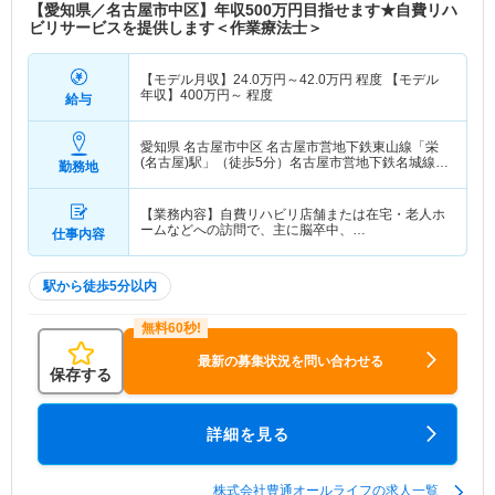
【愛知県／名古屋市中区】年収500万円目指せます★自費リハ
ビリサービスを提供します＜作業療法士＞
【モデル月収】
24.0
万円～
42.0
万円
程度 【モデル
年収】
400
万円～
程度
給与
愛知県 名古屋市中区
名古屋市営地下鉄東山線「栄
(名古屋)駅」（徒歩5分）名古屋市営地下鉄名城線
勤務地
「矢場町駅」（徒歩3分） 他
【業務内容】自費リハビリ店舗または在宅・老人ホ
ームなどへの訪問で、主に脳卒中、…
仕事内容
駅から徒歩5分以内
最新の募集状況を問い合わせる
保存する
詳細を見る
株式会社豊通オールライフの求人一覧