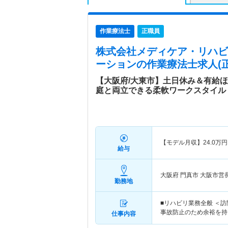
作業療法士
正職員
株式会社メディケア・リハビ
ーション
の作業療法士求人(正
【大阪府/大東市】土日休み＆有給ほ
庭と両立できる柔軟ワークスタイル
【モデル月収】
24.0
万円
給与
大阪府 門真市
大阪市営
勤務地
■リハビリ業務全般 ＜訪
事故防止のため余裕を持
仕事内容