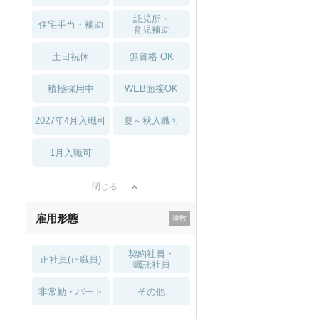
託児所・
住宅手当・補助
育児補助
土日祝休
無資格 OK
積極採用中
WEB面接OK
2027年4月入職可
夏～秋入職可
1月入職可
閉じる
雇用形態
契約社員・
正社員(正職員)
嘱託社員
非常勤・パート
その他