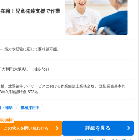
T在籍！児童発達支援で作業
～
能力や経験に応じて要相談可能。
大和田(大阪)駅」（徒歩5分）
支援、放課後等デイサービスにおける作業療法士業務全般。 送迎業務基本的
3年9月確認時点 ST2名
当・補助
積極採用中
詳細を見る
この求人を問い合わせる