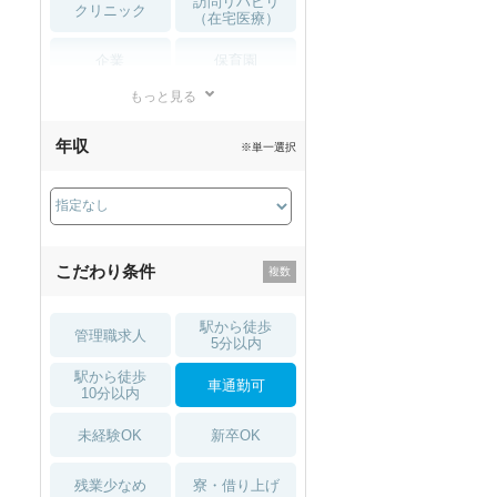
訪問リハビリ
クリニック
（在宅医療）
企業
保育園
もっと見る
小児リハビリ
整骨院
年収
※単一選択
接骨院
訪問マッサージ
薬局・
その他
ドラッグストア
こだわり条件
駅から徒歩
管理職求人
5分以内
駅から徒歩
車通勤可
10分以内
未経験OK
新卒OK
残業少なめ
寮・借り上げ