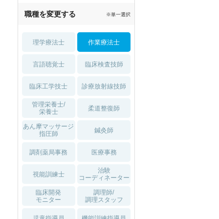
職種を変更する
※単一選択
理学療法士
作業療法士
言語聴覚士
臨床検査技師
臨床工学技士
診療放射線技師
管理栄養士/
柔道整復師
栄養士
あん摩マッサージ
鍼灸師
指圧師
調剤薬局事務
医療事務
治験
視能訓練士
コーディネーター
臨床開発
調理師/
モニター
調理スタッフ
児童指導員
機能訓練指導員