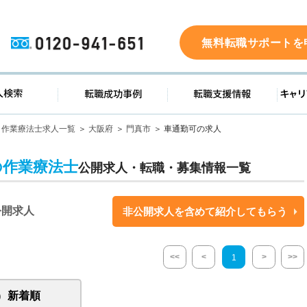
0120-941-651
無料転職サポートを
ド
求人検索
転職成功事例
転職支
作業療法士求人一覧
大阪府
門真市
車通勤可の求人
の作業療法士
公開求人・転職・募集情報一覧
公開求人
非公開求人を含めて紹介してもらう
<<
<
>
>>
1
新着順