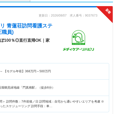
更新日：2026/08/07 求人番号：9037673
リ 青蓮荘訪問看護ステ
職員)
ぼ100％◎直行直帰OK｜家
～
【モデル年収】
368
万円～
500
万円
長堀鶴見緑地線「門真南駅」（徒歩6分）
問＞ 訪問件数：7件前後／日 訪問地域：自宅から通いやすいエリアを考慮 ※
ったスケジューリング 訪問手段：車…