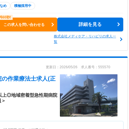
なめ
積極採用中
詳細を見る
この求人を問い合わせる
株式会社メディケア・リハビリの求人一
覧
更新日：2026/05/26 求人番号：555570
院
の作業療法士求人(正
日以上◎地域密着型急性期病院
員＞