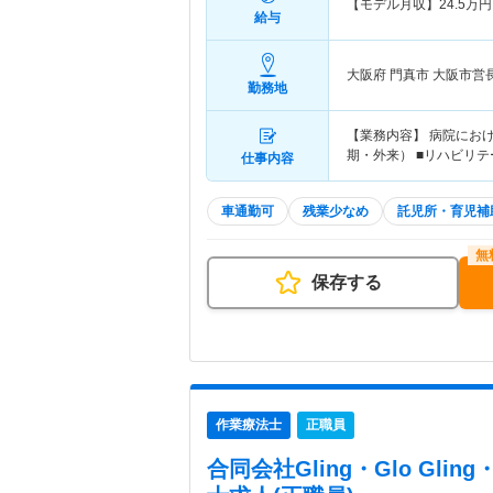
【モデル月収】
24.5
万円
給与
大阪府 門真市
大阪市営
勤務地
【業務内容】 病院にお
期・外来） ■リハビリテ
仕事内容
車通勤可
残業少なめ
託児所・育児補
保存する
作業療法士
正職員
合同会社Gling・Glo Glin