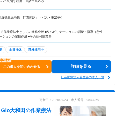
～
25.5
万円
程度 ※諸手当込み
長堀鶴見緑地線「門真南駅」（バス・車20分）
ける作業療法士としての業務全般 ■リハビリテーションの訓練・指導（急性
ーションの記録作成 ■その他付随業務
助
土日祝休
積極採用中
詳細を見る
この求人を問い合わせる
社会医療法人蒼生会の求人一覧
更新日：2026/04/23 求人番号：9843259
g・Glo大和田
の作業療法