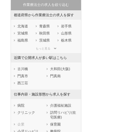
作業療法士の求人を絞り込む
都道府県から作業療法士の求人を探す
北海道
青森県
岩手県
宮城県
秋田県
山形県
福島県
茨城県
栃木県
群馬県
埼玉県
千葉県
もっと見る
東京都
神奈川県
新潟県
近隣で公開求人が多い駅はこちら
山梨県
長野県
富山県
石川県
福井県
岐阜県
古川橋
大和田(大阪)
静岡県
愛知県
三重県
門真市
門真南
滋賀県
京都府
大阪府
西三荘
兵庫県
奈良県
和歌山県
仕事内容・施設形態から求人を探す
鳥取県
島根県
岡山県
広島県
山口県
徳島県
病院
介護福祉施設
香川県
愛媛県
高知県
クリニック
訪問リハビリ(在
宅医療)
福岡県
佐賀県
長崎県
企業
保育園
熊本県
大分県
宮崎県
小児リハビリ
整骨院