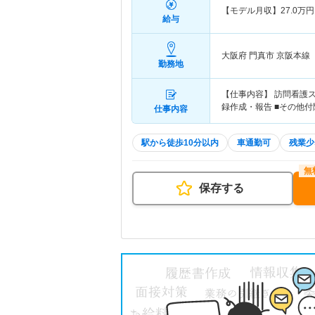
【モデル月収】
27.0
万円
給与
大阪府 門真市
京阪本線「
勤務地
【仕事内容】 訪問看護
録作成・報告 ■その他付
仕事内容
駅から徒歩10分以内
車通勤可
残業少
保存する