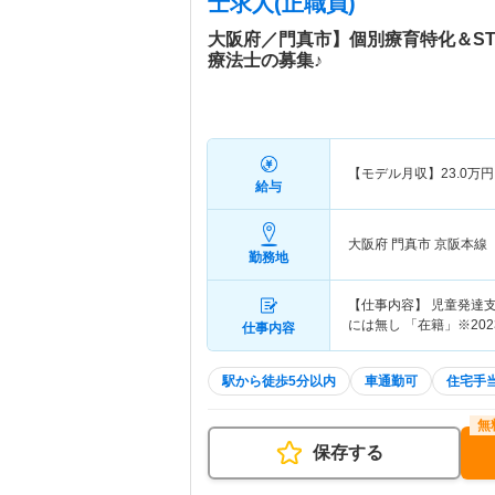
士求人(正職員)
大阪府／門真市】個別療育特化＆S
療法士の募集♪
【モデル月収】
23.0
万円
給与
大阪府 門真市
京阪本線「
勤務地
【仕事内容】 児童発達
には無し 「在籍」※202
仕事内容
駅から徒歩5分以内
車通勤可
住宅手
保存する