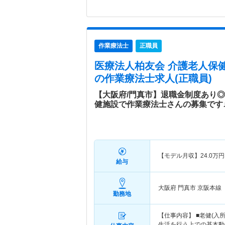
作業療法士
正職員
医療法人柏友会 介護老人保
の作業療法士求人(正職員)
【大阪府/門真市】退職金制度あり
健施設で作業療法士さんの募集です
【モデル月収】
24.0
万円
給与
大阪府 門真市
京阪本線
勤務地
【仕事内容】 ■老健(
生活を行う上での基本動