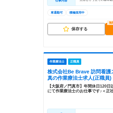
仕事内容
車通勤可
積極採用中
保存する
作業療法士
正職員
株式会社Be Brave 訪問
真
の作業療法士求人(正職員)
【大阪府／門真市】年間休日120
にて作業療法士のお仕事です♪＜正