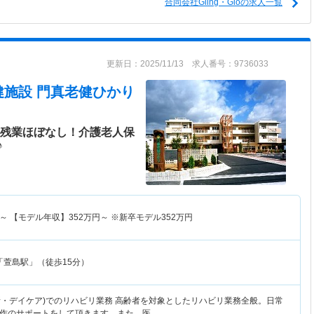
合同会社Gling・Gloの求人一覧
更新日：2025/11/13 求人番号：9736033
健施設 門真老健ひかり
◎残業ほぼなし！介護老人保
♪
～
【モデル年収】
352
万円～
※新卒モデル352万円
「萱島駅」（徒歩15分）
入所・デイケア)でのリハビリ業務 高齢者を対象としたリハビリ業務全般。日常
作のサポートをして頂きます。また、医…