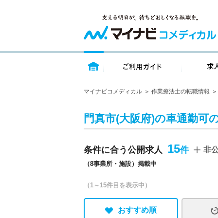
トップページ
ご利用ガイ
マイナビコメディカル
作業療法士の転職情報
門真市(大阪府)の車通勤可
15
条件に合う公開求人
非
（8事業所・施設）掲載中
（1～15件目を表示中）
おすすめ順