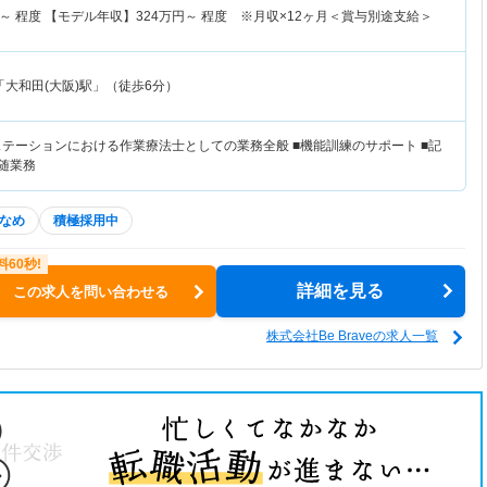
～
程度 【モデル年収】
324
万円～
程度 ※月収×12ヶ月＜賞与別途支給＞
大和田(大阪)駅」（徒歩6分）
ステーションにおける作業療法士としての業務全般 ■機能訓練のサポート ■記
随業務
なめ
積極採用中
詳細を見る
この求人を問い合わせる
株式会社Be Braveの求人一覧