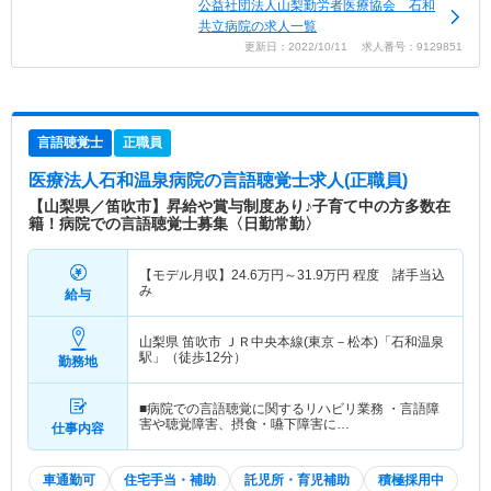
公益社団法人山梨勤労者医療協会 石和
共立病院の求人一覧
更新日：2022/10/11 求人番号：9129851
言語聴覚士
正職員
医療法人石和温泉病院
の言語聴覚士求人(正職員)
【山梨県／笛吹市】昇給や賞与制度あり♪子育て中の方多数在
籍！病院での言語聴覚士募集〈日勤常勤〉
【モデル月収】
24.6
万円～
31.9
万円
程度 諸手当込
み
給与
山梨県 笛吹市
ＪＲ中央本線(東京－松本)「石和温泉
駅」（徒歩12分）
勤務地
■病院での言語聴覚に関するリハビリ業務 ・言語障
害や聴覚障害、摂食・嚥下障害に…
仕事内容
車通勤可
住宅手当・補助
託児所・育児補助
積極採用中