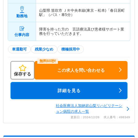
山梨県 笛吹市
ＪＲ中央本線(東京－松本)「春日居町
駅」（バス・車5分）
勤務地
障害を持った方の 言語療法及び患者様サポート業
務を行っていただきます。
仕事内容
車通勤可
残業少なめ
積極採用中
この求人を問い合わせる
保存する
詳細を見る
社会医療法人加納岩山梨リハビリテーシ
ョン病院の求人一覧
更新日：2024/12/26 求人番号：498349