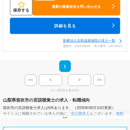
最新の募集状況を問い合わせる
保存する
詳細を見る
医療法人石和温泉病院の求人一覧
更新日：2025/08/05 求人番号：10176372
1
<<
<
>
>>
（1～6件目を表示中）
山梨県笛吹市の言語聴覚士の求人・転職傾向
笛吹市の言語聴覚士求人は6件あります。（2026年08月10日更新）
サイト上に掲載されている求人の他に、
非公開求人
もございます。
無料
転職支援サービス
にお申し込みいただくと、全求人からご希望条件に合
う求人を提案させていただきます。