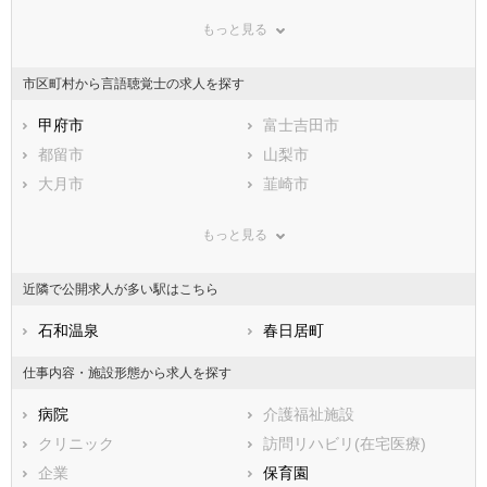
群馬県
埼玉県
千葉県
もっと見る
東京都
神奈川県
新潟県
山梨県
長野県
富山県
市区町村から言語聴覚士の求人を探す
石川県
福井県
岐阜県
静岡県
甲府市
愛知県
富士吉田市
三重県
滋賀県
都留市
京都府
山梨市
大阪府
兵庫県
大月市
奈良県
韮崎市
和歌山県
鳥取県
南アルプス市
島根県
北杜市
岡山県
もっと見る
広島県
甲斐市
山口県
笛吹市
徳島県
香川県
上野原市
愛媛県
甲州市
高知県
近隣で公開求人が多い駅はこちら
福岡県
中央市
佐賀県
西八代郡市川三郷町
長崎県
熊本県
南巨摩郡早川町
石和温泉
大分県
南巨摩郡身延町
春日居町
宮崎県
鹿児島県
南巨摩郡南部町
沖縄県
南巨摩郡富士川町
仕事内容・施設形態から求人を探す
中巨摩郡昭和町
南都留郡道志村
病院
介護福祉施設
南都留郡西桂町
南都留郡忍野村
クリニック
訪問リハビリ(在宅医療)
南都留郡山中湖村
南都留郡鳴沢村
企業
保育園
南都留郡富士河口湖町
北都留郡小菅村