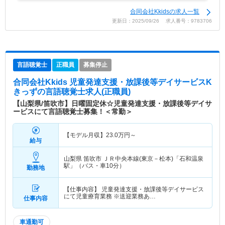
合同会社Kkidsの求人一覧
更新日：2025/09/26 求人番号：9783706
言語聴覚士
正職員
募集停止
合同会社Kkids 児童発達支援・放課後等デイサービスK
きっず
の言語聴覚士求人(正職員)
【山梨県/笛吹市】日曜固定休☆児童発達支援・放課後等デイサ
ービスにて言語聴覚士募集！＜常勤＞
【モデル月収】
23.0
万円～
給与
山梨県 笛吹市
ＪＲ中央本線(東京－松本)「石和温泉
駅」（バス・車10分）
勤務地
【仕事内容】 児童発達支援・放課後等デイサービス
にて児童療育業務 ※送迎業務あ…
仕事内容
車通勤可