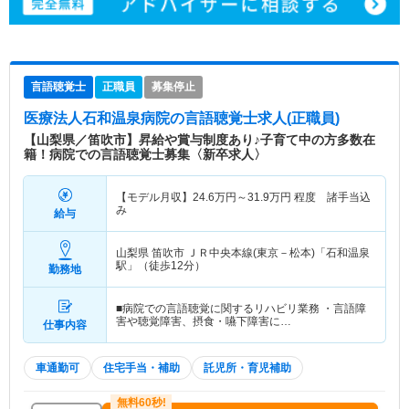
言語聴覚士
正職員
募集停止
医療法人石和温泉病院
の言語聴覚士求人(正職員)
【山梨県／笛吹市】昇給や賞与制度あり♪子育て中の方多数在
籍！病院での言語聴覚士募集〈新卒求人〉
【モデル月収】
24.6
万円～
31.9
万円
程度 諸手当込
み
給与
山梨県 笛吹市
ＪＲ中央本線(東京－松本)「石和温泉
駅」（徒歩12分）
勤務地
■病院での言語聴覚に関するリハビリ業務 ・言語障
害や聴覚障害、摂食・嚥下障害に…
仕事内容
車通勤可
住宅手当・補助
託児所・育児補助