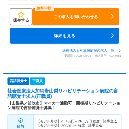
この求人を問い合わせる
保存する
詳細を見る
医療法人石和温泉病院の求人一覧
更新日：2026/05/26 求人番号：9147051
言語聴覚士
正職員
社会医療法人加納岩山梨リハビリテーション病院
の言
語聴覚士求人(正職員)
【山梨県／笛吹市】マイカー通勤可！回復期リハビリテーショ
ン病院で言語聴覚士募集！
【モデル月収】
21.1
万円～
26.1
万円
程度 諸手当込
【モデル年収】
327
万円～
程度 諸手当込
給与