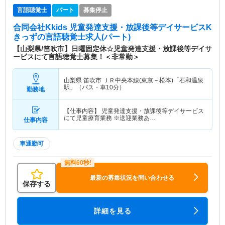
言語聴覚士
パート
募集停止
合同会社Kkids 児童発達支援・放課後等デイサービスK
きっず
の言語聴覚士求人(パート)
【山梨県/笛吹市】日曜固定休☆児童発達支援・放課後等デイサ
ービスにて言語聴覚士募集！＜非常勤＞
山梨県 笛吹市
ＪＲ中央本線(東京－松本)「石和温泉
駅」（バス・車10分）
勤務地
【仕事内容】 児童発達支援・放課後等デイサービス
にて児童療育業務 ※送迎業務あ…
仕事内容
車通勤可
最新の募集状況を問い合わせる
保存する
詳細を見る