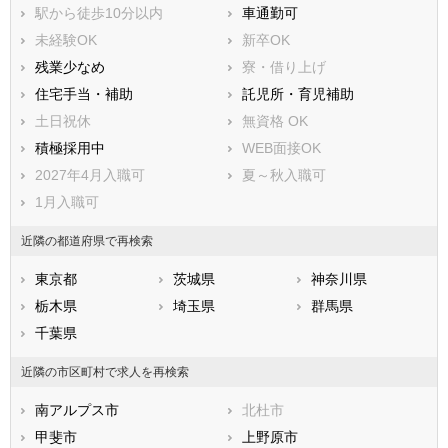
駅から徒歩10分以内
車通勤可
未経験OK
新卒OK
残業少なめ
寮・借り上げ
住宅手当・補助
託児所・育児補助
土日祝休
無資格 OK
積極採用中
WEB面接OK
2027年4月入職可
夏～秋入職可
1月入職可
近隣の都道府県で再検索
東京都
茨城県
神奈川県
栃木県
埼玉県
群馬県
千葉県
近隣の市区町村で求人を再検索
南アルプス市
北杜市
甲斐市
上野原市