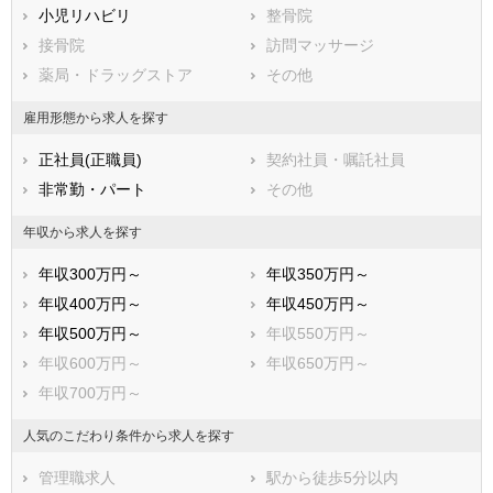
小児リハビリ
整骨院
北都留郡丹波山村
接骨院
訪問マッサージ
薬局・ドラッグストア
その他
雇用形態から求人を探す
正社員(正職員)
契約社員・嘱託社員
非常勤・パート
その他
年収から求人を探す
年収300万円～
年収350万円～
年収400万円～
年収450万円～
年収500万円～
年収550万円～
年収600万円～
年収650万円～
年収700万円～
人気のこだわり条件から求人を探す
管理職求人
駅から徒歩5分以内