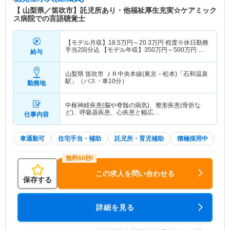
【 山梨県／笛吹市】託児所あり・他福祉厚生充実☆ケアミック
ス病院での言語聴覚士
【モデル月収】
18.5
万円～
20.3
万円
程度※休日勤務
手当2回分込 【モデル年収】
350
万円～
500
万円
程
給与
度
山梨県 笛吹市
ＪＲ中央本線(東京－松本)「石和温泉
駅」（バス・車10分）
勤務地
中枢神経疾患(脳や脊髄の病気)、整形疾患(骨折な
ど)、呼吸器疾患、心疾患と幅広…
仕事内容
車通勤可
住宅手当・補助
託児所・育児補助
積極採用中
この求人を問い合わせる
保存する
詳細を見る