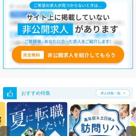
笛吹市の言語聴覚士求人では以下のような条件が人気です。
・
積極採用中
・
残業少なめ
・
住宅手当・補助あり
・
正社員(正職員)
・
病院
・
小児リハビリ
・
保育園
他の条件でも人気の求人がございますので、「こだわり条件」から検索
いただくか、お気軽にお問い合わせください。
全国の言語聴覚士求人
から検索いただくことも可能です。
無料転職支援サービス
にお申し込みいただくと、ご希望条件をヒアリン
グした上で求人をご提案いたします。
ご希望条件がまだ定まっていない方は
人気の希望条件をピックアップし
た求人特集
をぜひご活用ください。
転職支援の他、情報収集や募集状況の確認も、お気軽にご相談くださ
い。
おすすめ特集
求人特集一覧