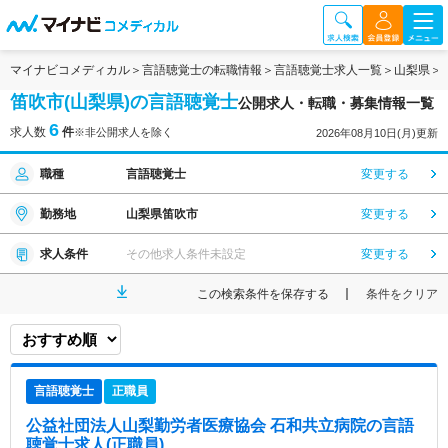
マイナビコメディカル
言語聴覚士の転職情報
言語聴覚士求人一覧
山梨県
笛吹市(山梨県)の言語聴覚士
公開求人・転職・募集情報一覧
6
求人数
件
※非公開求人を除く
2026年08月10日(月)更新
職種
言語聴覚士
変更する
勤務地
山梨県笛吹市
変更する
求人条件
その他求人条件未設定
変更する
この検索条件を保存する
条件をクリア
言語聴覚士
正職員
公益社団法人山梨勤労者医療協会 石和共立病院
の言語
聴覚士求人(正職員)