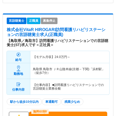
言語聴覚士
正職員
募集停止
株式会社VitaR HIROGARI訪問看護リハビリステーシ
ョン
の言語聴覚士求人(正職員)
【鳥取県／鳥取市】訪問看護リハビリステーションでの言語聴
覚士(ST)求人です＜正社員＞
【モデル月収】
24.0
万円～
給与
鳥取県 鳥取市
ＪＲ山陰本線(京都－下関)「浜村駅」
（徒歩7分）
勤務地
【仕事内容】 ■訪問看護リハビリステーションでの
言語聴覚士業務全般
仕事内容
駅から徒歩10分以内
車通勤可
残業少なめ