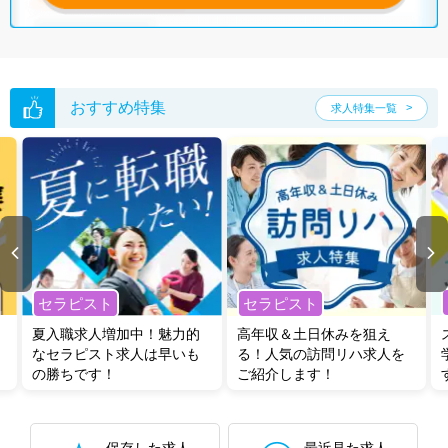
グした上で求人をご提案いたします。
ご希望条件がまだ定まっていない方は
人気の希望条件をピックアップし
た求人特集
をぜひご活用ください。
転職支援の他、情報収集や募集状況の確認も、お気軽にご相談くださ
い。
おすすめ特集
求人特集一覧
セラピスト
セラピスト
夏入職求人増加中！魅力的
高年収＆土日休みを狙え
なセラピスト求人は早いも
る！人気の訪問リハ求人を
の勝ちです！
ご紹介します！