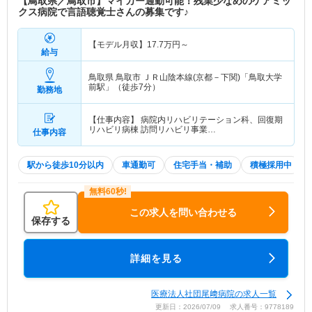
【鳥取県／鳥取市】マイカー通勤可能！残業少なめのケアミッ
クス病院で言語聴覚士さんの募集です♪
【モデル月収】
17.7
万円～
給与
鳥取県 鳥取市
ＪＲ山陰本線(京都－下関)「鳥取大学
前駅」（徒歩7分）
勤務地
【仕事内容】 病院内リハビリテーション科、回復期
リハビリ病棟 訪問リハビリ事業…
仕事内容
駅から徒歩10分以内
車通勤可
住宅手当・補助
積極採用中
この求人を問い合わせる
保存する
詳細を見る
医療法人社団尾﨑病院の求人一覧
更新日：2026/07/09 求人番号：9778189