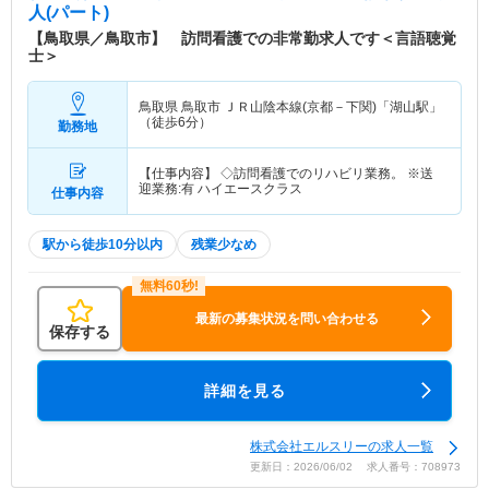
人(パート)
【鳥取県／鳥取市】 訪問看護での非常勤求人です＜言語聴覚
士＞
鳥取県 鳥取市
ＪＲ山陰本線(京都－下関)「湖山駅」
（徒歩6分）
勤務地
【仕事内容】 ◇訪問看護でのリハビリ業務。 ※送
迎業務:有 ハイエースクラス
仕事内容
駅から徒歩10分以内
残業少なめ
最新の募集状況を問い合わせる
保存する
詳細を見る
株式会社エルスリーの求人一覧
更新日：2026/06/02 求人番号：708973