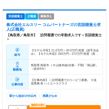
言語聴覚士
正職員
募集停止
株式会社エルスリー コムパートナーズ
の言語聴覚士求
人(正職員)
【鳥取県／鳥取市】 訪問看護での常勤求人です＜言語聴覚士
＞
【モデル月収】
21.0
万円～
30.0
万円
程度（諸手当込
み） 【モデル年収】
260
万円～
372
万円
程度（賞与
給与
0.5ヶ月分の場合）
鳥取県 鳥取市
ＪＲ山陰本線(京都－下関)「湖山駅」
（徒歩6分）
勤務地
【仕事内容】 ◇訪問看護でのリハビリ業務。 ※送
迎業務:有 ハイエースクラス
仕事内容
駅から徒歩10分以内
残業少なめ