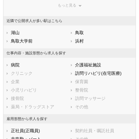
もっと見る
広島県
東伯郡三朝町
山口県
東伯郡湯梨浜町
徳島県
香川県
東伯郡琴浦町
愛媛県
東伯郡北栄町
高知県
近隣で公開求人が多い駅はこちら
福岡県
西伯郡日吉津村
佐賀県
西伯郡大山町
長崎県
熊本県
西伯郡南部町
湖山
大分県
西伯郡伯耆町
鳥取
宮崎県
鹿児島県
日野郡日南町
鳥取大学前
沖縄県
日野郡日野町
浜村
日野郡江府町
仕事内容・施設形態から求人を探す
病院
介護福祉施設
クリニック
訪問リハビリ(在宅医療)
企業
保育園
小児リハビリ
整骨院
接骨院
訪問マッサージ
薬局・ドラッグストア
その他
雇用形態から求人を探す
正社員(正職員)
契約社員・嘱託社員