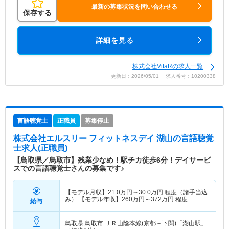
最新の募集状況を問い合わせる
保存する
詳細を見る
株式会社VitaRの求人一覧
更新日：2026/05/01 求人番号：10200338
言語聴覚士
正職員
募集停止
株式会社エルスリー フィットネスデイ 湖山
の言語聴覚
士求人(正職員)
【鳥取県／鳥取市】残業少なめ！駅チカ徒歩6分！デイサービ
スでの言語聴覚士さんの募集です♪
【モデル月収】
21.0
万円～
30.0
万円
程度（諸手当込
み） 【モデル年収】
260
万円～
372
万円
程度
給与
鳥取県 鳥取市
ＪＲ山陰本線(京都－下関)「湖山駅」