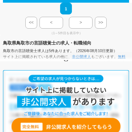
1
<<
<
>
>>
（1～5件目を表示中）
鳥取県鳥取市の言語聴覚士の求人・転職傾向
鳥取市の言語聴覚士求人は5件あります。（2026年08月10日更新）
サイト上に掲載されている求人の他に、
非公開求人
もございます。
無料
転職支援サービス
にお申し込みいただくと、全求人からご希望条件に合
う求人を提案させていただきます。
鳥取市の言語聴覚士求人では以下のような条件が人気です。
・
積極採用中
・
残業少なめ
・
住宅手当・補助あり
・
正社員(正職員)
・
病院
・
介護福祉施設
・
訪問リハビリ(在宅医療)
他の条件でも人気の求人がございますので、「こだわり条件」から検索
いただくか、お気軽にお問い合わせください。
全国の言語聴覚士求人
から検索いただくことも可能です。
無料転職支援サービス
にお申し込みいただくと、ご希望条件をヒアリン