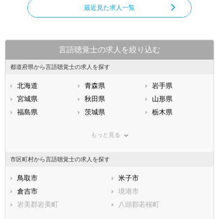
最近見た求人一覧
言語聴覚士の求人を絞り込む
都道府県から言語聴覚士の求人を探す
北海道
青森県
岩手県
宮城県
秋田県
山形県
福島県
茨城県
栃木県
群馬県
埼玉県
千葉県
もっと見る
東京都
神奈川県
新潟県
山梨県
長野県
富山県
市区町村から言語聴覚士の求人を探す
石川県
福井県
岐阜県
静岡県
鳥取市
愛知県
米子市
三重県
滋賀県
倉吉市
京都府
境港市
大阪府
兵庫県
岩美郡岩美町
奈良県
八頭郡若桜町
和歌山県
鳥取県
八頭郡智頭町
島根県
八頭郡八頭町
岡山県