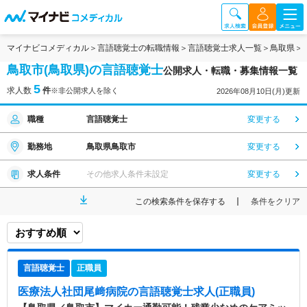
マイナビコメディカル
言語聴覚士の転職情報
言語聴覚士求人一覧
鳥取県
鳥取市(鳥取県)の言語聴覚士
公開求人・転職・募集情報一覧
5
求人数
件
※非公開求人を除く
2026年08月10日(月)更新
職種
言語聴覚士
変更する
勤務地
鳥取県鳥取市
変更する
求人条件
その他求人条件未設定
変更する
この検索条件を保存する
条件をクリア
言語聴覚士
正職員
医療法人社団尾﨑病院
の言語聴覚士求人(正職員)