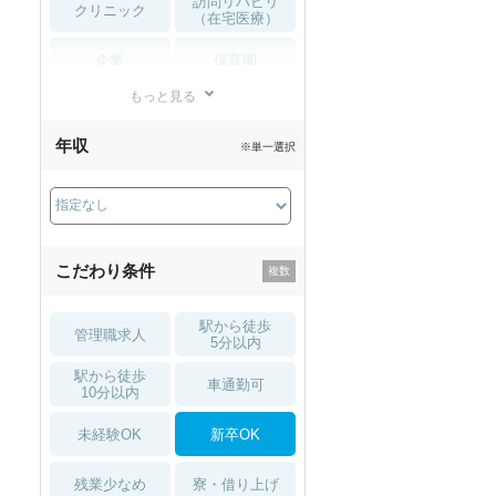
訪問リハビリ
クリニック
（在宅医療）
企業
保育園
もっと見る
小児リハビリ
整骨院
年収
※単一選択
接骨院
訪問マッサージ
薬局・
その他
ドラッグストア
こだわり条件
駅から徒歩
管理職求人
5分以内
駅から徒歩
車通勤可
10分以内
未経験OK
新卒OK
残業少なめ
寮・借り上げ