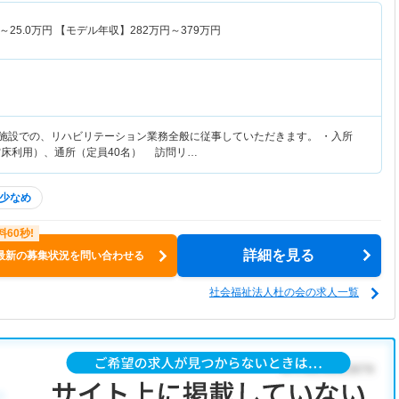
～
25.0
万円
【モデル年収】
282
万円～
379
万円
健施設での、リハビリテーション業務全般に従事していただきます。 ・入所
空床利用）、通所（定員40名） 訪問リ…
少なめ
詳細を見る
最新の募集状況を問い合わせる
社会福祉法人杜の会の求人一覧