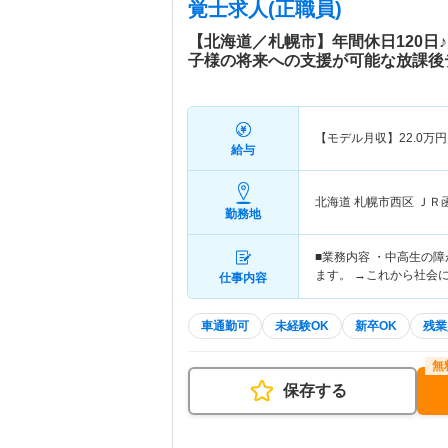
覚士求人(正職員)
【北海道／札幌市】年間休日120日
子様の将来への支援が可能な放課後
【モデル月収】
22.0
万円
給与
北海道 札幌市西区
ＪＲ
勤務地
■業務内容 ・中高生の
ます。 →これから社会
仕事内容
車通勤可
未経験OK
新卒OK
残業
保存する