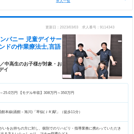
求人一覧
更新日：2023/03/03 求人番号：9114343
ンパニー 児童デイサー
ンド
の作業療法士,言語
♪／中高生のお子様が対象・お
デイ
～
25.0
万円
【モデル年収】
308
万円～
350
万円
函館本線(函館－旭川)「琴似(ＪＲ)駅」（徒歩11分）
障がいをお持ちの方に対し、個別でのリハビリ・指導業務に携わっていただき
に出る方もいらっしゃり、マナー指導なども…