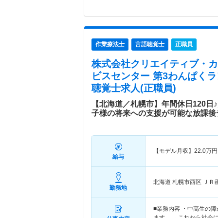
作業療法士
言語聴覚士
正職員
株式会社クリエイティブ・カ
ビスセンター 第3わんぱくラ
聴覚士求人(正職員)
【北海道／札幌市】年間休日120日
子様の将来への支援が可能な放課後
【モデル月収】
22.0
万円
給与
北海道 札幌市西区
ＪＲ
勤務地
■業務内容 ・中高生の
ます。 →これから社会