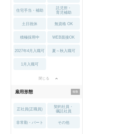
託児所・
住宅手当・補助
育児補助
土日祝休
無資格 OK
積極採用中
WEB面接OK
2027年4月入職可
夏～秋入職可
1月入職可
閉じる
雇用形態
契約社員・
正社員(正職員)
嘱託社員
非常勤・パート
その他