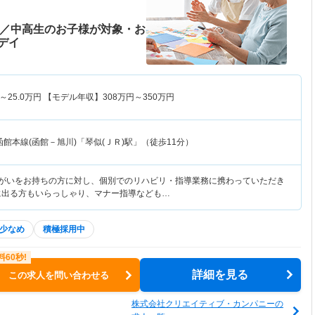
♪／中高生のお子様が対象・お
デイ
～
25.0
万円
【モデル年収】
308
万円～
350
万円
函館本線(函館－旭川)「琴似(ＪＲ)駅」（徒歩11分）
障がいをお持ちの方に対し、個別でのリハビリ・指導業務に携わっていただき
に出る方もいらっしゃり、マナー指導なども…
少なめ
積極採用中
詳細を見る
この求人を問い合わせる
株式会社クリエイティブ・カンパニーの