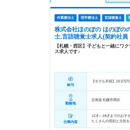
作業療法士
理学療法士
言語聴覚士
株式会社ほのぽの ほのぽの
士,言語聴覚士求人(契約社員
【札幌・西区】子どもと一緒にワク
ス求人です♪
【モデル月収】
18.0
万円
給与
北海道 札幌市西区
勤務地
○2才～18才までのお
たくさんの笑顔と元気を
仕事内容