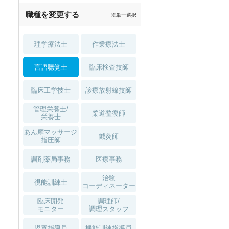
職種を変更する
※単一選択
理学療法士
作業療法士
言語聴覚士
臨床検査技師
臨床工学技士
診療放射線技師
管理栄養士/
柔道整復師
栄養士
あん摩マッサージ
鍼灸師
指圧師
調剤薬局事務
医療事務
治験
視能訓練士
コーディネーター
臨床開発
調理師/
モニター
調理スタッフ
児童指導員
機能訓練指導員