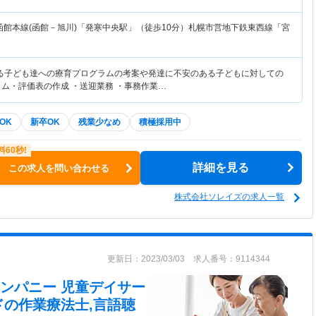
函館本線(函館－旭川)「発寒中央駅」（徒歩10分）札幌市営地下鉄東西線「宮
る子ども達への療育プログラムの考案や発達に不安のある子どもに対しての
ラム・評価表の作成 ・送迎業務 ・事務作業…
OK
新卒OK
残業少なめ
積極採用中
詳細を見る
この求人を問い合わせる
株式会社ソレイズの求人一覧
更新日：2023/03/03 求人番号：9114344
ンパニー 児童デイサー
ド
の作業療法士,言語聴