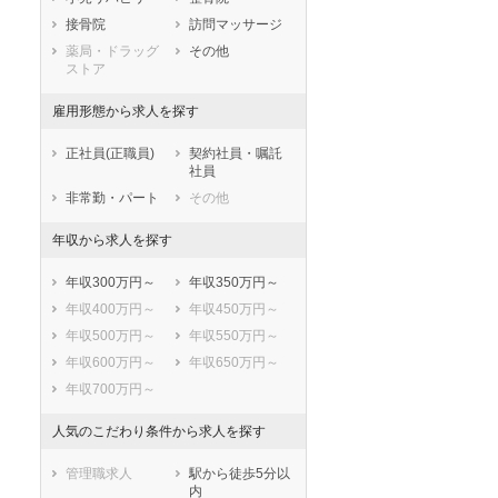
鹿児島県
沖縄県
接骨院
訪問マッサージ
薬局・ドラッグ
その他
ストア
雇用形態から求人を探す
正社員(正職員)
契約社員・嘱託
社員
非常勤・パート
その他
年収から求人を探す
年収300万円～
年収350万円～
年収400万円～
年収450万円～
年収500万円～
年収550万円～
年収600万円～
年収650万円～
年収700万円～
人気のこだわり条件から求人を探す
管理職求人
駅から徒歩5分以
内