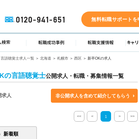
0120-941-651
無料転職サポートを
ド
求人検索
転職成功事例
転職支
言語聴覚士求人一覧
北海道
札幌市
西区
新卒OKの求人
OKの言語聴覚士
公開求人・転職・募集情報一覧
開求人
非公開求人を含めて紹介してもらう
<<
<
>
>>
1
新着順