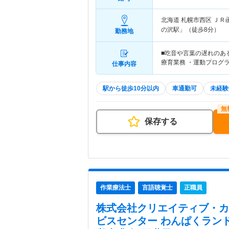
北海道 札幌市西区
ＪＲ
の沢駅」（徒歩8分）
勤務地
■吃音や言葉の遅れのあ
療育業務 ・運動プログ
仕事内容
駅から徒歩10分以内
車通勤可
未経験
保存する
作業療法士
言語聴覚士
正職員
株式会社クリエイティブ・カ
ビスセンター わんぱくラン