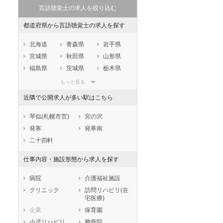
言語聴覚士の求人を絞り込む
都道府県から言語聴覚士の求人を探す
北海道
青森県
岩手県
宮城県
秋田県
山形県
福島県
茨城県
栃木県
群馬県
埼玉県
千葉県
もっと見る
東京都
神奈川県
新潟県
近隣で公開求人が多い駅はこちら
山梨県
長野県
富山県
石川県
福井県
岐阜県
琴似(札幌市営)
宮の沢
静岡県
愛知県
三重県
発寒
発寒南
滋賀県
京都府
大阪府
二十四軒
兵庫県
奈良県
和歌山県
仕事内容・施設形態から求人を探す
鳥取県
島根県
岡山県
広島県
山口県
徳島県
病院
介護福祉施設
香川県
愛媛県
高知県
クリニック
訪問リハビリ(在
宅医療)
福岡県
佐賀県
長崎県
企業
保育園
熊本県
大分県
宮崎県
小児リハビリ
整骨院