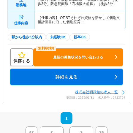
歩3分）阪急箕面線「石橋阪大前駅」（徒歩3分）
勤務地
【仕事内容】 OT STそれぞれ資格を活かして個別支
援計画書に沿った個別療育 …
仕事内容
駅から徒歩5分以内
未経験OK
新卒OK
最新の募集状況を問い合わせる
保存する
詳細を見る
株式会社明武館の求人一覧
更新日：2025/01/31 求人番号：9723704
1
<<
<
>
>>