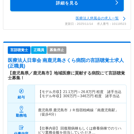
詳細を見る
医療法人慈風会の求人一覧
更新日：2025/11/14 求人番号：10119523
言語聴覚士
正職員
募集停止
医療法人日章会 南鹿児島さくら病院
の言語聴覚士求人
(正職員)
【鹿児島県／鹿児島市】地域医療に貢献する病院にて言語聴覚
士募集！
【モデル月収】
21.1
万円～
26.8
万円
程度 諸手当込
【モデル年収】
309
万円～
346
万円
程度 諸手当込
給与
鹿児島県 鹿児島市
ＪＲ指宿枕崎線「南鹿児島駅」
（徒歩4分）
勤務地
【仕事内容】 回復期病棟もしくは療養病棟でのリハ
ビリ業務全般を担当していただき…
仕事内容