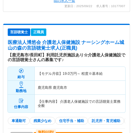
院の求人一覧
更新日：2025/09/22 求人番号：10177007
言語聴覚士
正職員
医療法人博悠会 介護老人保健施設 ナーシングホーム城
山の森
の言語聴覚士求人(正職員)
【鹿児島市/長田町】利用託児所施設あり☆介護老人保健施設で
の言語聴覚士さんの募集です♪
【モデル月収】
19.0
万円～
程度※基本給
給与
鹿児島県 鹿児島市
勤務地
【仕事内容】 介護老人保健施設での言語聴覚士業務
全般
仕事内容
車通勤可
残業少なめ
住宅手当・補助
託児所・育児補助
積