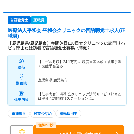
言語聴覚士
正職員
医療法人平和会 平和会クリニック
の言語聴覚士求人(正
職員)
【鹿児島県/鹿児島市】年間休日110日☆クリニックの訪問リハ
ビリ部または訪看で言語聴覚士募集〈常勤〉
【モデル月収】
24.1
万円～
程度※基本給＋被服手当
＋技能手当込み
給与
鹿児島県 鹿児島市
勤務地
【仕事内容】 平和会クリニック訪問リハビリ部また
は平和会訪問看護ステーションに…
仕事内容
車通勤可
残業少なめ
積極採用中