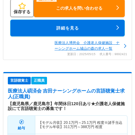
この求人を問い合わせる
保存する
詳細を見る
医療法人博悠会 介護老人保健施設 ナ
ーシングホーム城山の森の求人一覧
更新日：2025/05/15 求人番号：9892421
言語聴覚士
正職員
医療法人碩済会 吉田ナーシングホーム
の言語聴覚士求
人(正職員)
【鹿児島県／鹿児島市】年間休日120日あり★介護老人保健施
設にて言語聴覚士の募集です！
【モデル月収】
20.1
万円～
25.1
万円
程度※諸手当込
【モデル年収】
311
万円～
388
万円
程度
給与