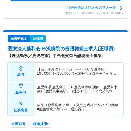
社会医療法人緑泉会の求人一覧
更新日：2026/06/23 求人番号：9014897
言語聴覚士
正職員
医療法人藤和会 米沢病院
の言語聴覚士求人(正職員)
【鹿児島県／鹿児島市】手当充実◎言語聴覚士募集
【モデル月収】
21.8
万円～
25.3
万円
基本給：
195,000円～230,000円＋諸手当（職務手当＋食事
給与
手当） 【モデル年収】
329
万円～
392
万円
程度
鹿児島県 鹿児島市
ＪＲ鹿児島本線(川内－鹿児島中
央)「鹿児島中央駅」（徒歩15分）ＪＲ鹿児島本線
勤務地
(川内－鹿児島中央)「鹿児島駅」（バス・車10分）
他
病院（療養病床36床）で入院患者様のリハビリ業務
■脳血管疾患等リハ、運動器リ…
仕事内容
車通勤可
積極採用中