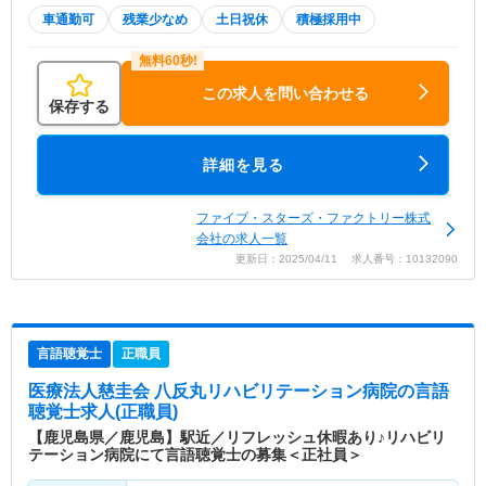
車通勤可
残業少なめ
土日祝休
積極採用中
この求人を問い合わせる
保存する
詳細を見る
ファイブ・スターズ・ファクトリー株式
会社の求人一覧
更新日：2025/04/11 求人番号：10132090
言語聴覚士
正職員
医療法人慈圭会 八反丸リハビリテーション病院
の言語
聴覚士求人(正職員)
【鹿児島県／鹿児島】駅近／リフレッシュ休暇あり♪リハビリ
テーション病院にて言語聴覚士の募集＜正社員＞