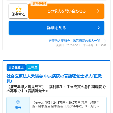
この求人を問い合わせる
保存する
詳細を見る
医療法人藤和会 米沢病院の求人一覧
更新日：2026/05/01 求人番号：9143561
言語聴覚士
正職員
社会医療法人天陽会 中央病院
の言語聴覚士求人(正職
員)
【鹿児島県／鹿児島市】 福利厚生・手当充実の急性期病院で
の募集です＜言語聴覚士＞
【モデル月収】
24.3
万円～
30.0
万円
程度 精勤手
当・諸手当込 諸手当込 【モデル年収】
366
万円～
給与
457
万円
程度 賞与4.0ヶ月込 賞与込