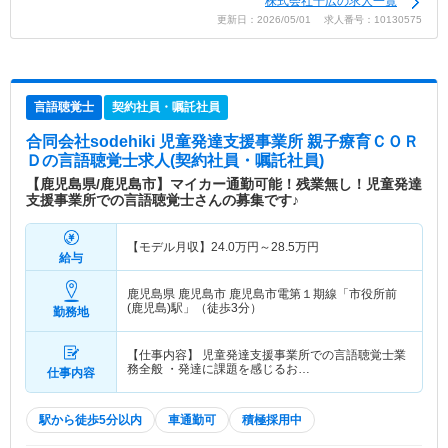
株式会社千広の求人一覧
更新日：2026/05/01 求人番号：10130575
言語聴覚士
契約社員・嘱託社員
合同会社sodehiki 児童発達支援事業所 親子療育ＣＯＲ
Ｄ
の言語聴覚士求人(契約社員・嘱託社員)
【鹿児島県/鹿児島市】マイカー通勤可能！残業無し！児童発達
支援事業所での言語聴覚士さんの募集です♪
【モデル月収】
24.0
万円～
28.5
万円
給与
鹿児島県 鹿児島市
鹿児島市電第１期線「市役所前
(鹿児島)駅」（徒歩3分）
勤務地
【仕事内容】 児童発達支援事業所での言語聴覚士業
務全般 ・発達に課題を感じるお…
仕事内容
駅から徒歩5分以内
車通勤可
積極採用中