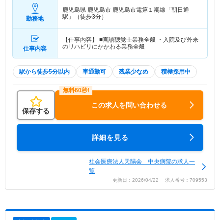
鹿児島県 鹿児島市
鹿児島市電第１期線「朝日通
駅」（徒歩3分）
勤務地
【仕事内容】 ■言語聴覚士業務全般 ・入院及び外来
のリハビリにかかわる業務全般
仕事内容
駅から徒歩5分以内
車通勤可
残業少なめ
積極採用中
この求人を問い合わせる
保存する
詳細を見る
社会医療法人天陽会 中央病院の求人一
覧
更新日：2026/04/22 求人番号：709553