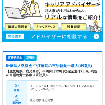
言語聴覚士
正職員
医療法人敬愛会 中江病院
の言語聴覚士求人(正職員)
【鹿児島県／鹿児島市】年間休日120日◎完全週休2日制♪病院
の言語聴覚士募集＜正社員＞
【モデル月収】
19.8
万円～
26.0
万円
【モデル年収】
301
万円～
398
万円
給与
鹿児島県 鹿児島市
勤務地