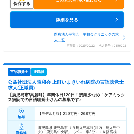
この求人を問い合わせる
保存する
詳細を見る
医療法人平和会 平和会クリニックの求
人一覧
更新日：2025/09/22 求人番号：9856292
言語聴覚士
正職員
公益社団法人昭和会 上町いまきいれ病院
の言語聴覚士
求人(正職員)
【鹿児島市/高麗町】年間休日120日！残業少なめ！ケアミック
ス病院での言語聴覚士さんの募集です♪
【モデル月収】
21.8
万円～
26.9
万円
給与
鹿児島県 鹿児島市
ＪＲ鹿児島本線(川内－鹿児島中
央)「鹿児島中央駅」（バス・車8分）ＪＲ指宿枕崎
勤務地