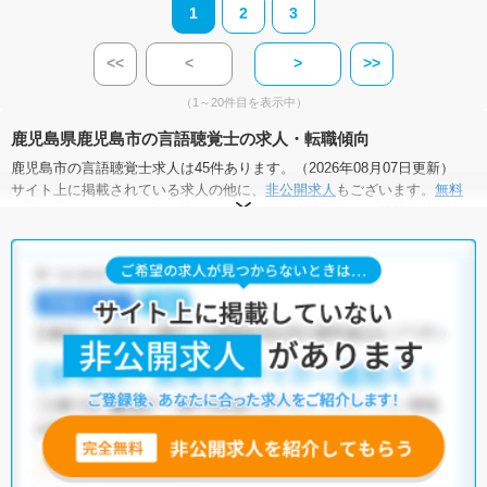
1
2
3
<<
<
>
>>
（1～20件目を表示中）
鹿児島県鹿児島市の言語聴覚士の求人・転職傾向
鹿児島市の言語聴覚士求人は45件あります。（2026年08月07日更新）
サイト上に掲載されている求人の他に、
非公開求人
もございます。
無料
転職支援サービス
にお申し込みいただくと、全求人からご希望条件に合
う求人を提案させていただきます。
鹿児島市の言語聴覚士求人では以下のような条件が人気です。
・
土日祝休
・
積極採用中
・
残業少なめ
・
正社員(正職員)
・
病
院
・
クリニック
・
介護福祉施設
・
訪問リハビリ(在宅医療)
・
小児
リハビリ
・
保育園
他の条件でも人気の求人がございますので、「こだわり条件」から検索
いただくか、お気軽にお問い合わせください。
全国の言語聴覚士求人
から検索いただくことも可能です。
無料転職支援サービス
にお申し込みいただくと、ご希望条件をヒアリン