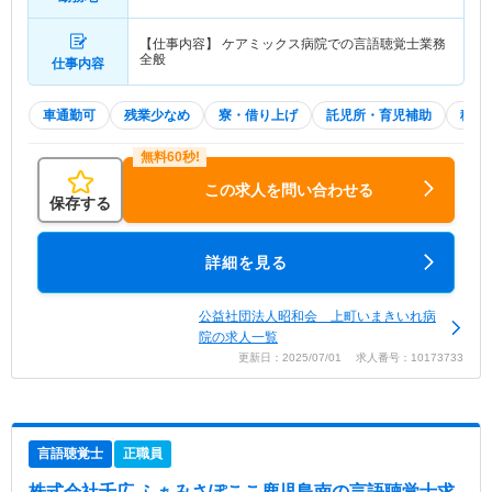
線「鹿児島中央駅」（バス・車8分） 他
【仕事内容】 ケアミックス病院での言語聴覚士業務
全般
仕事内容
車通勤可
残業少なめ
寮・借り上げ
託児所・育児補助
積極
この求人を問い合わせる
保存する
詳細を見る
公益社団法人昭和会 上町いまきいれ病
院の求人一覧
更新日：2025/07/01 求人番号：10173733
言語聴覚士
正職員
株式会社千広 ふぁみさぽここ鹿児島南
の言語聴覚士求