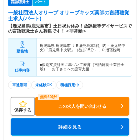
言語聴覚士
パート
一般社団法人オリーブ オリーブキッズ薬師
の言語聴覚
士求人(パート)
【鹿児島県/鹿児島市】土日祝お休み！放課後等デイサービスで
の言語聴覚士さん募集です！＜非常勤＞
鹿児島県 鹿児島市
ＪＲ鹿児島本線(川内－鹿児島中
央)「鹿児島中央駅」（徒歩15分）ＪＲ指宿枕崎線
勤務地
「鹿児島中央駅」（徒歩15分） 他
■個別支援計画に基づいて療育（言語聴覚士業務全
般） ・お子さまへの療育支援 ・…
仕事内容
車通勤可
未経験OK
積極採用中
この求人を問い合わせる
保存する
詳細を見る