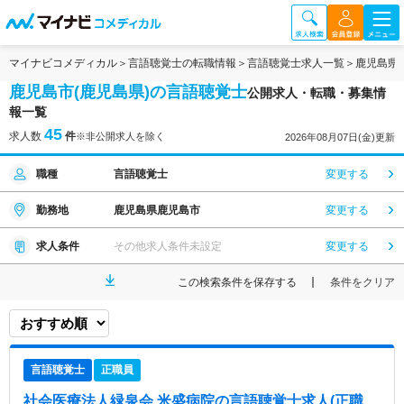
マイナビコメディカル
言語聴覚士の転職情報
言語聴覚士求人一覧
鹿児島県
鹿児島市(鹿児島県)の言語聴覚士
公開求人・転職・募集情
報一覧
45
求人数
件
※非公開求人を除く
2026年08月07日(金)更新
職種
言語聴覚士
変更する
勤務地
鹿児島県鹿児島市
変更する
求人条件
その他求人条件未設定
変更する
この検索条件を保存する
条件をクリア
言語聴覚士
正職員
社会医療法人緑泉会 米盛病院
の言語聴覚士求人(正職