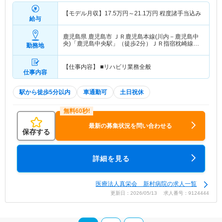
【モデル月収】
17.5
万円～
21.1
万円
程度諸手当込み
給与
鹿児島県 鹿児島市
ＪＲ鹿児島本線(川内－鹿児島中
央)「鹿児島中央駅」（徒歩2分）ＪＲ指宿枕崎線
勤務地
「鹿児島中央駅」（徒歩2分） 他
【仕事内容】 ■リハビリ業務全般
仕事内容
駅から徒歩5分以内
車通勤可
土日祝休
最新の募集状況を問い合わせる
保存する
詳細を見る
医療法人真栄会 新村病院の求人一覧
更新日：2026/05/13 求人番号：9124444