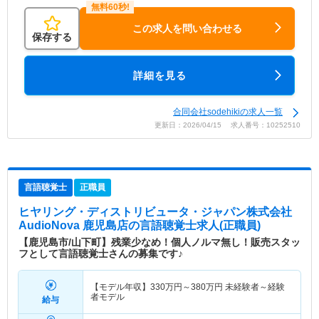
この求人を問い合わせる
保存する
詳細を見る
合同会社sodehikiの求人一覧
更新日：2026/04/15 求人番号：10252510
言語聴覚士
正職員
ヒヤリング・ディストリビュータ・ジャパン株式会社
AudioNova 鹿児島店
の言語聴覚士求人(正職員)
【鹿児島市/山下町】残業少なめ！個人ノルマ無し！販売スタッ
フとして言語聴覚士さんの募集です♪
【モデル年収】
330
万円～
380
万円
未経験者～経験
者モデル
給与