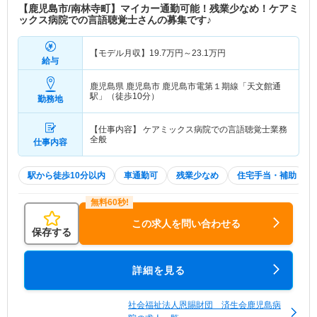
【鹿児島市/南林寺町】マイカー通勤可能！残業少なめ！ケアミ
ックス病院での言語聴覚士さんの募集です♪
【モデル月収】
19.7
万円～
23.1
万円
給与
鹿児島県 鹿児島市
鹿児島市電第１期線「天文館通
駅」（徒歩10分）
勤務地
【仕事内容】 ケアミックス病院での言語聴覚士業務
全般
仕事内容
駅から徒歩10分以内
車通勤可
残業少なめ
住宅手当・補助
この求人を問い合わせる
保存する
詳細を見る
社会福祉法人恩賜財団 済生会鹿児島病