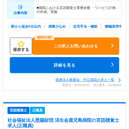
■病院における言語聴覚士業務全般 ・リハビリ計画
の作成、実施
仕事内容
駅から徒歩5分以内
残業少なめ
住宅手当・補助
積極採用中
この求人を問い合わせる
保存する
詳細を見る
医療法人敬愛会 中江病院の求人一覧
更新日：2025/10/20 求人番号：10196652
言語聴覚士
正職員
社会福祉法人恩賜財団 済生会鹿児島病院
の言語聴覚士
求人(正職員)