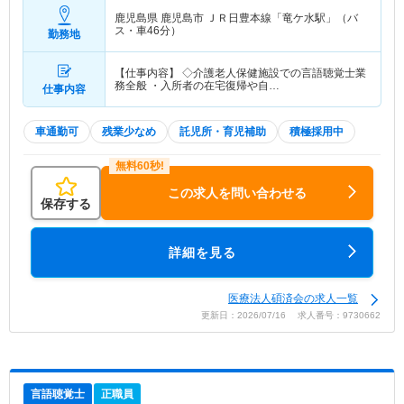
鹿児島県 鹿児島市
ＪＲ日豊本線「竜ケ水駅」（バ
ス・車46分）
勤務地
【仕事内容】 ◇介護老人保健施設での言語聴覚士業
務全般 ・入所者の在宅復帰や自…
仕事内容
車通勤可
残業少なめ
託児所・育児補助
積極採用中
この求人を問い合わせる
保存する
詳細を見る
医療法人碩済会の求人一覧
更新日：2026/07/16 求人番号：9730662
言語聴覚士
正職員