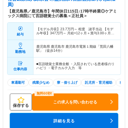
員)
【鹿児島県／鹿児島市】年間休日115日♪17時半終業◎ケアミ
ックス病院にて言語聴覚士の募集＜正社員＞
【モデル月収】
23.7
万円～
程度 諸手当込 【モデ
ル年収】
347
万円～
月給×12ヶ月＋賞与3.00ヶ月想
給与
定
鹿児島県 鹿児島市
鹿児島市電第１期線「荒田八幡
駅」（徒歩14分）
勤務地
■言語聴覚士業務全般 ・入院されている患者様のリ
ハビリ ・電子カルテ入力 等
仕事内容
車通勤可
残業少なめ
寮・借り上げ
託児所・育児補助
積極
この求人を問い合わせる
保存する
詳細を見る