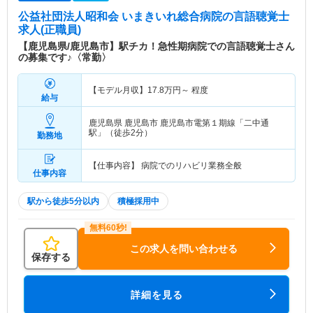
公益社団法人昭和会 いまきいれ総合病院
の言語聴覚士
求人(正職員)
【鹿児島県/鹿児島市】駅チカ！急性期病院での言語聴覚士さん
の募集です♪〈常勤〉
【モデル月収】
17.8
万円～
程度
給与
鹿児島県 鹿児島市
鹿児島市電第１期線「二中通
駅」（徒歩2分）
勤務地
【仕事内容】 病院でのリハビリ業務全般
仕事内容
駅から徒歩5分以内
積極採用中
この求人を問い合わせる
保存する
詳細を見る