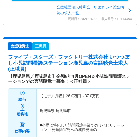
公益社団法人昭和会 いまきいれ総合病
院の求人一覧
更新日：2026/04/22 求人番号：10114454
言語聴覚士
正職員
ファイブ・スターズ・ファクトリー株式会社 いつつぼ
し小児訪問看護ステーション鹿児島
の言語聴覚士求人
(正職員)
【鹿児島県／鹿児島市】令和6年4月OPEN☆小児訪問看護ステ
ーションでの言語聴覚士募集！＜正社員＞
【モデル月収】
26.0
万円～
37.0
万円
給与
鹿児島県 鹿児島市
勤務地
■小児に特化した訪問看護事業でのリハビリテーシ
ョン ・発達障害児への成長発達の…
仕事内容