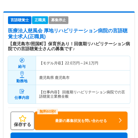
言語聴覚士
正職員
募集停止
医療法人慈風会 厚地リハビリテーション病院
の言語聴
覚士求人(正職員)
【鹿児島市/照国町】保育所あり！回復期リハビリテーション病
院での言語聴覚士さんの募集です♪
【モデル月収】
22.0
万円～
24.1
万円
給与
鹿児島県 鹿児島市
勤務地
【仕事内容】 回復期リハビリテーション病院での言
語聴覚士業務全般
仕事内容
最新の募集状況を問い合わせる
保存する