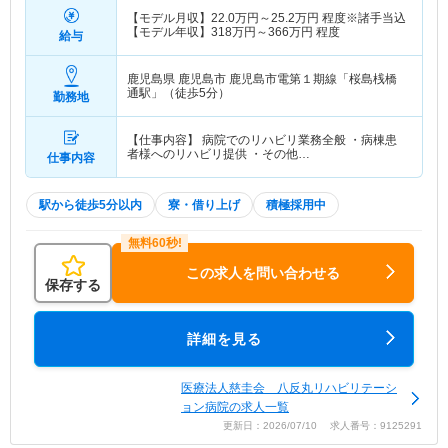
【モデル月収】
22.0
万円～
25.2
万円
程度※諸手当込
【モデル年収】
318
万円～
366
万円
程度
給与
鹿児島県 鹿児島市
鹿児島市電第１期線「桜島桟橋
通駅」（徒歩5分）
勤務地
【仕事内容】 病院でのリハビリ業務全般 ・病棟患
者様へのリハビリ提供 ・その他…
仕事内容
駅から徒歩5分以内
寮・借り上げ
積極採用中
この求人を問い合わせる
保存する
詳細を見る
医療法人慈圭会 八反丸リハビリテーシ
ョン病院の求人一覧
更新日：2026/07/10 求人番号：9125291