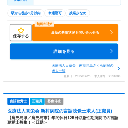
駅から徒歩5分以内
車通勤可
残業少なめ
最新の募集状況を問い合わせる
保存する
詳細を見る
医療法人日章会 南鹿児島さくら病院の
求人一覧
更新日：2025/09/25 求人番号：9131806
言語聴覚士
正職員
募集停止
医療法人真栄会 新村病院
の言語聴覚士求人(正職員)
【鹿児島県／鹿児島市】年間休日125日◎急性期病院での言語
聴覚士募集！＜日勤＞