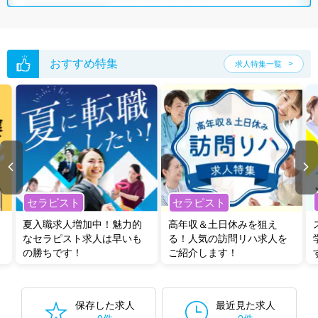
グした上で求人をご提案いたします。
ご希望条件がまだ定まっていない方は
人気の希望条件をピックアップし
た求人特集
をぜひご活用ください。
転職支援の他、情報収集や募集状況の確認も、お気軽にご相談くださ
い。
おすすめ特集
求人特集一覧
セラピスト
セラピスト
夏入職求人増加中！魅力的
高年収＆土日休みを狙え
なセラピスト求人は早いも
る！人気の訪問リハ求人を
の勝ちです！
ご紹介します！
保存した求人
最近見た求人