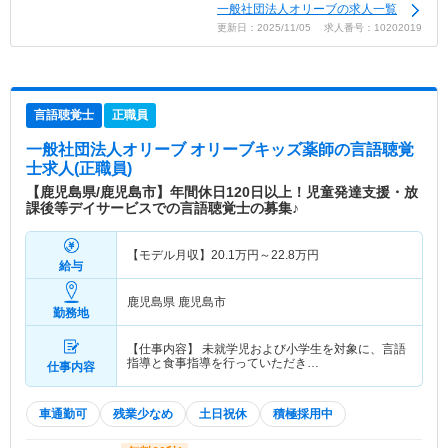
一般社団法人オリーブの求人一覧
更新日：2025/11/05 求人番号：10202019
言語聴覚士
正職員
一般社団法人オリーブ オリーブキッズ薬師
の言語聴覚
士求人(正職員)
【鹿児島県/鹿児島市】年間休日120日以上！児童発達支援・放
課後等デイサービスでの言語聴覚士の募集♪
【モデル月収】
20.1
万円～
22.8
万円
給与
鹿児島県 鹿児島市
勤務地
【仕事内容】 未就学児および小学生を対象に、言語
指導と食事指導を行っていただき…
仕事内容
車通勤可
残業少なめ
土日祝休
積極採用中