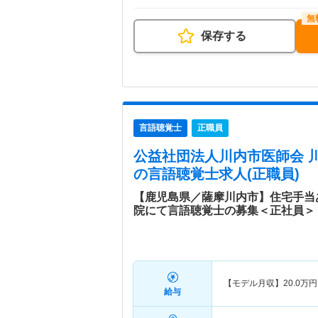
保存する
言語聴覚士
正職員
公益社団法人川内市医師会 
の言語聴覚士求人(正職員)
【鹿児島県／薩摩川内市】住宅手当あ
院にて言語聴覚士の募集＜正社員＞
【モデル月収】
20.0
万円
給与