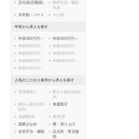
正社員(正職員)
契約社員・嘱託
大島郡和泊町
大島郡知名町
社員
大島郡与論町
非常勤・パート
その他
年収から求人を探す
年収300万円～
年収350万円～
年収400万円～
年収450万円～
年収500万円～
年収550万円～
年収600万円～
年収650万円～
年収700万円～
人気のこだわり条件から求人を探す
管理職求人
駅から徒歩5分以
内
駅から徒歩10分
車通勤可
以内
未経験OK
新卒OK
残業少なめ
寮・借り上げ
住宅手当・補助
託児所・育児補
助