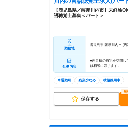
川内
の言語聴覚士求人(パート
【鹿児島県／薩摩川内市】未経験O
語聴覚士募集＜パート＞
鹿児島県 薩摩川内市
肥
勤務地
■患者様の自宅を訪問し
は相談に応じます。
仕事内容
車通勤可
残業少なめ
積極採用中
保存する