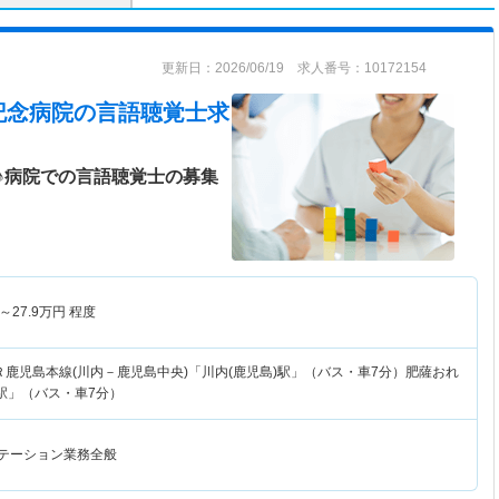
更新日：2026/06/19 求人番号：10172154
記念病院
の言語聴覚士求
♪病院での言語聴覚士の募集
～
27.9
万円
程度
Ｒ鹿児島本線(川内－鹿児島中央)「川内(鹿児島)駅」（バス・車7分）肥薩おれ
駅」（バス・車7分）
リテーション業務全般