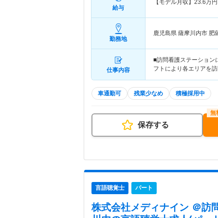
【モデル月収】
23.6
万円
給与
鹿児島県 薩摩川内市
肥
勤務地
■訪問看護ステーション
フトにより各エリアを訪
仕事内容
車通勤可
残業少なめ
積極採用中
保存する
言語聴覚士
パート
株式会社メディナイン ＠訪