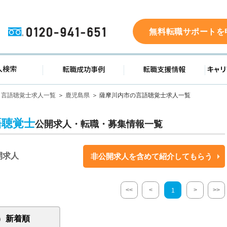
0120-941-651
無料転職サポートを
ド
求人検索
転職成功事例
転職支
言語聴覚士求人一覧
鹿児島県
薩摩川内市の言語聴覚士求人一覧
語聴覚士
公開求人・転職・募集情報一覧
開求人
非公開求人を含めて紹介してもらう
<<
<
>
>>
1
新着順