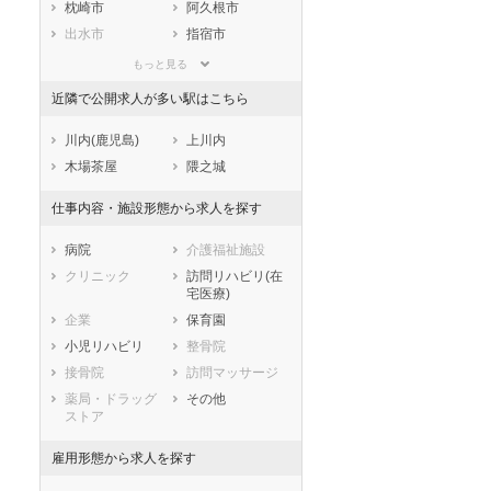
静岡県
愛知県
三重県
枕崎市
阿久根市
滋賀県
京都府
大阪府
出水市
指宿市
兵庫県
奈良県
和歌山県
西之表市
垂水市
もっと見る
鳥取県
島根県
岡山県
薩摩川内市
日置市
近隣で公開求人が多い駅はこちら
広島県
山口県
徳島県
曽於市
霧島市
香川県
愛媛県
高知県
いちき串木野市
南さつま市
川内(鹿児島)
上川内
福岡県
佐賀県
長崎県
志布志市
奄美市
木場茶屋
隈之城
熊本県
大分県
宮崎県
南九州市
伊佐市
仕事内容・施設形態から求人を探す
鹿児島県
沖縄県
姶良市
鹿児島郡三島村
鹿児島郡十島村
薩摩郡さつま町
病院
介護福祉施設
出水郡長島町
姶良郡湧水町
クリニック
訪問リハビリ(在
宅医療)
曽於郡大崎町
肝属郡東串良町
企業
保育園
肝属郡錦江町
肝属郡南大隅町
小児リハビリ
整骨院
肝属郡肝付町
熊毛郡中種子町
接骨院
訪問マッサージ
熊毛郡南種子町
熊毛郡屋久島町
薬局・ドラッグ
その他
大島郡大和村
大島郡宇検村
ストア
大島郡瀬戸内町
大島郡龍郷町
大島郡喜界町
大島郡徳之島町
雇用形態から求人を探す
大島郡天城町
大島郡伊仙町