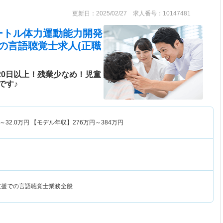
更新日：2025/02/27 求人番号：10147481
ートル体力運動能力開発
の言語聴覚士求人(正職
20日以上！残業少なめ！児童
です♪
～
32.0
万円
【モデル年収】
276
万円～
384
万円
支援での言語聴覚士業務全般