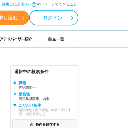
採用ご担当者様へ
マイページでできること
申し込む
ログイン
援情報
キャリアアドバイザー紹介
拠点一覧
選択中の検索条件
職種
言語聴覚士
勤務地
鹿児島県薩摩川内市
こだわり条件
施設種別 / 雇用形態 / 年収 / 休日休
暇・福利厚生など
条件を保存する