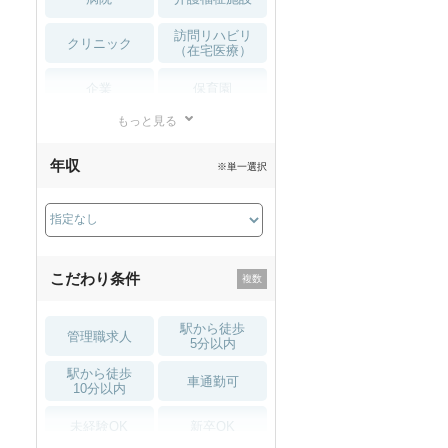
訪問リハビリ
クリニック
（在宅医療）
企業
保育園
もっと見る
小児リハビリ
整骨院
年収
※単一選択
接骨院
訪問マッサージ
薬局・
その他
ドラッグストア
こだわり条件
駅から徒歩
管理職求人
5分以内
駅から徒歩
車通勤可
10分以内
未経験OK
新卒OK