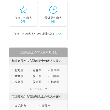
保存した求人
最近見た求人
0件
0件
保存した検索条件から再検索する
0件
言語聴覚士の求人を絞り込む
都道府県から言語聴覚士の求人を探す
北海道
青森県
岩手県
宮城県
秋田県
山形県
福島県
茨城県
栃木県
群馬県
埼玉県
千葉県
もっと見る
東京都
神奈川県
新潟県
市区町村から言語聴覚士の求人を探す
山梨県
長野県
富山県
石川県
福井県
岐阜県
鹿児島市
鹿屋市