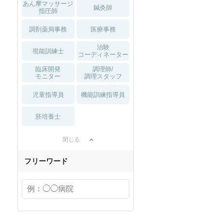
あん摩マッサージ
鍼灸師
指圧師
調剤薬局事務
医療事務
治験
視能訓練士
コーディネーター
臨床開発
調理師/
モニター
調理スタッフ
児童指導員
機能訓練指導員
胚培養士
閉じる
フリーワード