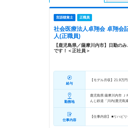
言語聴覚士
正職員
社会医療法人卓翔会 卓翔会
人(正職員)
【鹿児島県／薩摩川内市】日勤のみ
です！＜正社員＞
【モデル月収】
21.9
万円
給与
鹿児島県 薩摩川内市
Ｊ
んじ鉄道「川内(鹿児島)
勤務地
【仕事内容】 ■リハビ
仕事内容