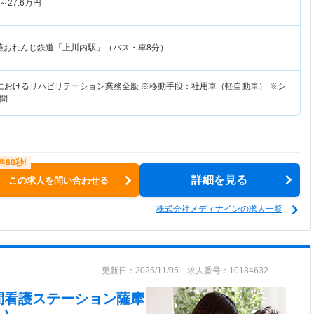
～
27.6
万円
薩おれんじ鉄道「上川内駅」（バス・車8分）
におけるリハビリテーション業務全般 ※移動手段：社用車（軽自動車） ※シ
問
詳細を見る
この求人を問い合わせる
株式会社メディナインの求人一覧
更新日：2025/11/05 求人番号：10184632
問看護ステーション薩摩