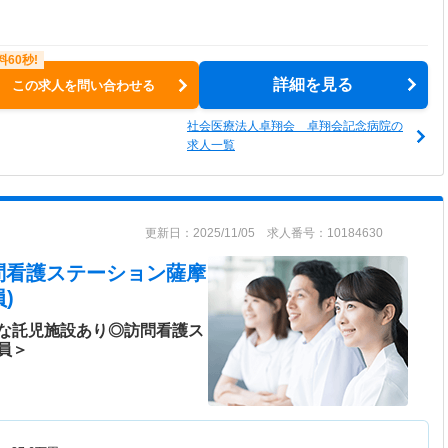
詳細を見る
この求人を問い合わせる
社会医療法人卓翔会 卓翔会記念病院の
求人一覧
更新日：2025/11/05 求人番号：10184630
問看護ステーション薩摩
)
な託児施設あり◎訪問看護ス
員＞