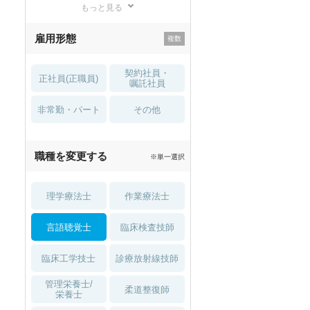
もっと見る
残業少なめ
寮・借り上げ
雇用形態
託児所・
住宅手当・補助
育児補助
契約社員・
正社員(正職員)
土日祝休
無資格 OK
嘱託社員
非常勤・パート
積極採用中
WEB面接OK
その他
2027年4月入職可
夏～秋入職可
職種を変更する
※単一選択
1月入職可
理学療法士
作業療法士
言語聴覚士
臨床検査技師
臨床工学技士
診療放射線技師
管理栄養士/
柔道整復師
栄養士