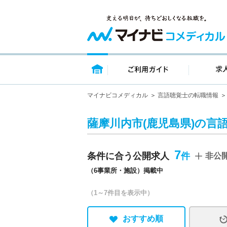
トップページ
ご利用ガイ
マイナビコメディカル
言語聴覚士の転職情報
薩摩川内市(鹿児島県)の言
7
条件に合う公開求人
非公
（6事業所・施設）掲載中
（1～7件目を表示中）
おすすめ順