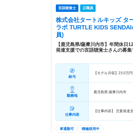
言語聴覚士
正職員
株式会社タートルキッズ タ
ラボ TURTLE KIDS SENDAI
員)
【鹿児島県/薩摩川内市】年間休日1
発達支援での言語聴覚士さんの募集
【モデル月収】
23.0
万円
給与
鹿児島県 薩摩川内市
勤務地
【仕事内容】 児童発達
仕事内容
車通勤可
積極採用中