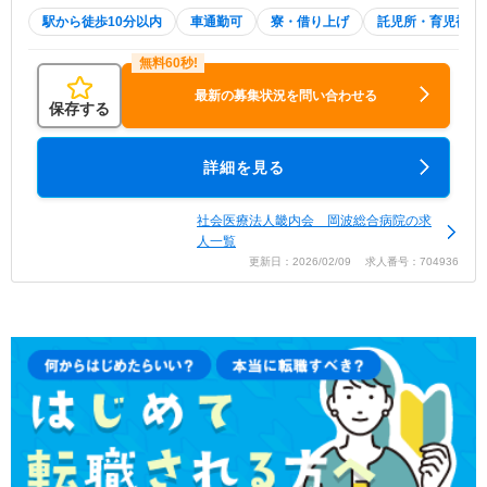
駅から徒歩10分以内
車通勤可
寮・借り上げ
託児所・育児補助
最新の募集状況を問い合わせる
保存する
詳細を見る
社会医療法人畿内会 岡波総合病院の求
人一覧
更新日：2026/02/09 求人番号：704936