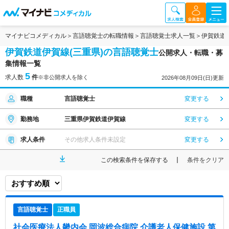
マイナビコメディカル
言語聴覚士の転職情報
言語聴覚士求人一覧
伊賀鉄道
伊賀鉄道伊賀線(三重県)の言語聴覚士
公開求人・転職・募
集情報一覧
5
求人数
件
※非公開求人を除く
2026年08月09日(日)更新
職種
言語聴覚士
変更する
勤務地
三重県伊賀鉄道伊賀線
変更する
求人条件
その他求人条件未設定
変更する
この検索条件を保存する
条件をクリア
言語聴覚士
正職員
社会医療法人畿内会 岡波総合病院 介護老人保健施設 第