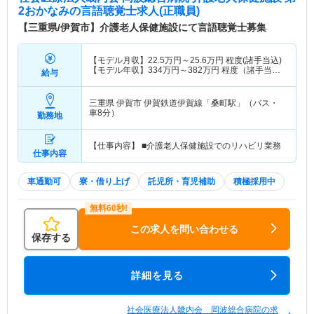
2おかなみ
の言語聴覚士求人(正職員)
【三重県/伊賀市】介護老人保健施設にて言語聴覚士募集
【モデル月収】
22.5
万円～
25.6
万円
程度(諸手当込)
【モデル年収】
334
万円～
382
万円
程度（諸手当・
給与
賞与込）
三重県 伊賀市
伊賀鉄道伊賀線「桑町駅」（バス・
車8分）
勤務地
【仕事内容】 ■介護老人保健施設でのリハビリ業務
仕事内容
車通勤可
寮・借り上げ
託児所・育児補助
積極採用中
この求人を問い合わせる
保存する
詳細を見る
社会医療法人畿内会 岡波総合病院の求