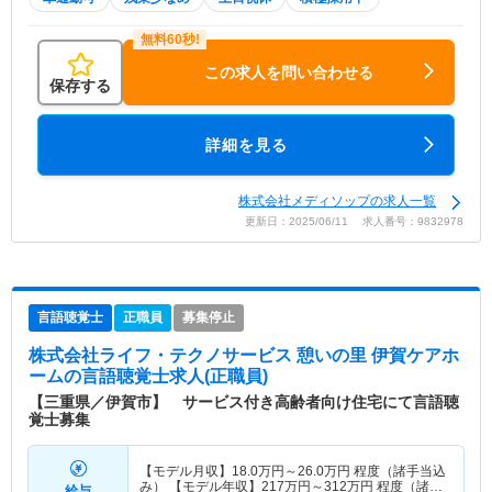
この求人を問い合わせる
保存する
詳細を見る
株式会社メディソップの求人一覧
更新日：2025/06/11 求人番号：9832978
言語聴覚士
正職員
募集停止
株式会社ライフ・テクノサービス 憩いの里 伊賀ケアホ
ーム
の言語聴覚士求人(正職員)
【三重県／伊賀市】 サービス付き高齢者向け住宅にて言語聴
覚士募集
【モデル月収】
18.0
万円～
26.0
万円
程度（諸手当込
み） 【モデル年収】
217
万円～
312
万円
程度（諸手
給与