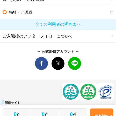
福祉・介護職
全ての利用者の皆さまへ
ご入職後のアフターフォローについて
公式SNSアカウント
関連サイト
マイナビDOCTOR
│
マイナビ看護師
│
マイナビ薬剤師
│
マイナビ保育士
0
0
0
件
件
件
運営会社