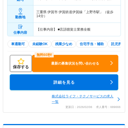
当込み・別途賞与支給あり）
三重県 伊賀市
伊賀鉄道伊賀線「上野市駅」（徒歩
14分）
勤務地
【仕事内容】 ■言語聴覚士業務全般
仕事内容
車通勤可
未経験OK
残業少なめ
住宅手当・補助
託児所・
最新の募集状況を問い合わせる
保存する
詳細を見る
株式会社ライフ・テクノサービスの求人
一覧
更新日：2026/02/06 求人番号：689666