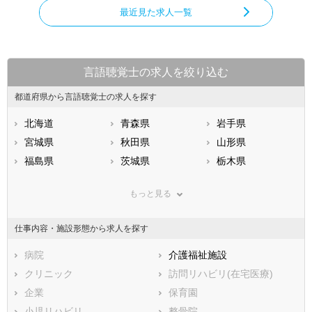
最近見た求人一覧
言語聴覚士の求人を絞り込む
都道府県から言語聴覚士の求人を探す
北海道
青森県
岩手県
宮城県
秋田県
山形県
福島県
茨城県
栃木県
群馬県
埼玉県
千葉県
もっと見る
東京都
神奈川県
新潟県
山梨県
長野県
富山県
仕事内容・施設形態から求人を探す
石川県
福井県
岐阜県
静岡県
病院
愛知県
介護福祉施設
三重県
滋賀県
クリニック
京都府
訪問リハビリ(在宅医療)
大阪府
兵庫県
企業
奈良県
保育園
和歌山県
鳥取県
小児リハビリ
島根県
整骨院
岡山県