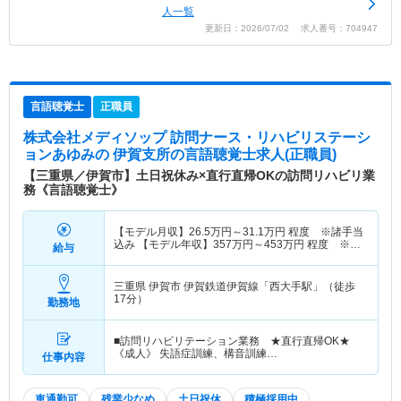
人一覧
更新日：2026/07/02 求人番号：704947
言語聴覚士
正職員
株式会社メディソップ 訪問ナース・リハビリステーシ
ョンあゆみの 伊賀支所
の言語聴覚士求人(正職員)
【三重県／伊賀市】土日祝休み×直行直帰OKの訪問リハビリ業
務《言語聴覚士》
【モデル月収】
26.5
万円～
31.1
万円
程度 ※諸手当
込み 【モデル年収】
357
万円～
453
万円
程度 ※諸
給与
手当・賞与込み
三重県 伊賀市
伊賀鉄道伊賀線「西大手駅」（徒歩
17分）
勤務地
■訪問リハビリテーション業務 ★直行直帰OK★
《成人》 失語症訓練、構音訓練…
仕事内容
車通勤可
残業少なめ
土日祝休
積極採用中