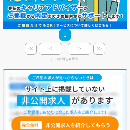
1
<<
<
>
>>
（1～5件目を表示中）