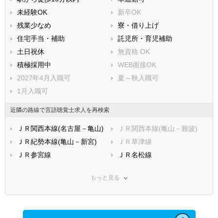
未経験OK
新卒OK
残業少なめ
寮・借り上げ
住宅手当・補助
託児所・育児補助
土日祝休
無資格 OK
積極採用中
WEB面接OK
2027年4月入職可
夏～秋入職可
1月入職可
近隣の路線で言語聴覚士求人を再検索
ＪＲ関西本線(名古屋－亀山)
ＪＲ関西本線(亀山－難波)
ＪＲ紀勢本線(亀山－新宮)
ＪＲ草津線
ＪＲ参宮線
ＪＲ名松線
近鉄名古屋線
近鉄大阪線
もっと見る
近鉄山田線
近鉄湯の山線
近鉄志摩線
近鉄鈴鹿線
近鉄鳥羽線
四日市あすなろう鉄道内部線