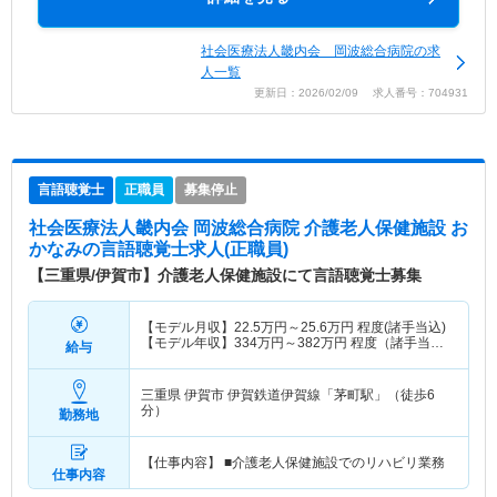
社会医療法人畿内会 岡波総合病院の求
人一覧
更新日：2026/02/09 求人番号：704931
言語聴覚士
正職員
募集停止
社会医療法人畿内会 岡波総合病院 介護老人保健施設 お
かなみ
の言語聴覚士求人(正職員)
【三重県/伊賀市】介護老人保健施設にて言語聴覚士募集
【モデル月収】
22.5
万円～
25.6
万円
程度(諸手当込)
【モデル年収】
334
万円～
382
万円
程度（諸手当・
給与
賞与込）
三重県 伊賀市
伊賀鉄道伊賀線「茅町駅」（徒歩6
分）
勤務地
【仕事内容】 ■介護老人保健施設でのリハビリ業務
仕事内容