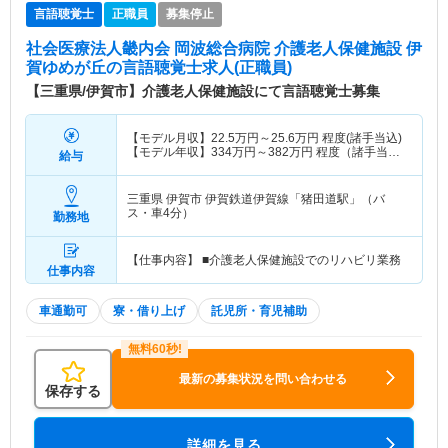
言語聴覚士
正職員
募集停止
社会医療法人畿内会 岡波総合病院 介護老人保健施設 伊
賀ゆめが丘
の言語聴覚士求人(正職員)
【三重県/伊賀市】介護老人保健施設にて言語聴覚士募集
【モデル月収】
22.5
万円～
25.6
万円
程度(諸手当込)
【モデル年収】
334
万円～
382
万円
程度（諸手当・
給与
賞与込）
三重県 伊賀市
伊賀鉄道伊賀線「猪田道駅」（バ
ス・車4分）
勤務地
【仕事内容】 ■介護老人保健施設でのリハビリ業務
仕事内容
車通勤可
寮・借り上げ
託児所・育児補助
最新の募集状況を問い合わせる
保存する
詳細を見る