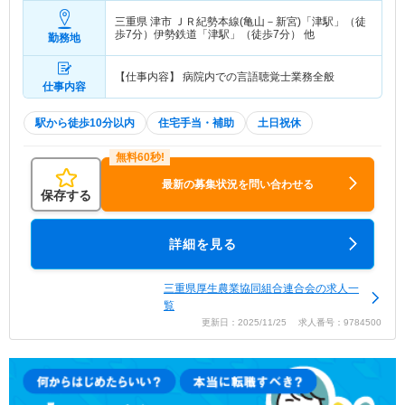
三重県 津市
ＪＲ紀勢本線(亀山－新宮)「津駅」（徒
歩7分）伊勢鉄道「津駅」（徒歩7分） 他
勤務地
【仕事内容】 病院内での言語聴覚士業務全般
仕事内容
駅から徒歩10分以内
住宅手当・補助
土日祝休
最新の募集状況を問い合わせる
保存する
詳細を見る
三重県厚生農業協同組合連合会の求人一
覧
更新日：2025/11/25 求人番号：9784500