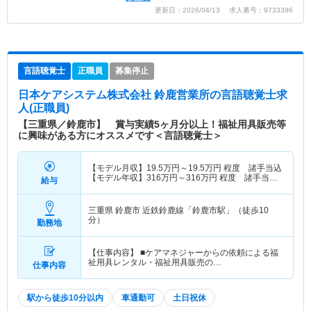
更新日：2026/04/13 求人番号：9733396
言語聴覚士
正職員
募集停止
日本ケアシステム株式会社 鈴鹿営業所
の言語聴覚士求
人(正職員)
【三重県／鈴鹿市】 賞与実績5ヶ月分以上！福祉用具販売等
に興味がある方にオススメです＜言語聴覚士＞
【モデル月収】
19.5
万円～
19.5
万円
程度 諸手当込
【モデル年収】
316
万円～
316
万円
程度 諸手当・
給与
賞与込
三重県 鈴鹿市
近鉄鈴鹿線「鈴鹿市駅」（徒歩10
分）
勤務地
【仕事内容】 ■ケアマネジャーからの依頼による福
祉用具レンタル・福祉用具販売の…
仕事内容
駅から徒歩10分以内
車通勤可
土日祝休