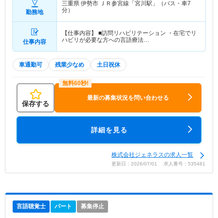
三重県 伊勢市
ＪＲ参宮線「宮川駅」（バス・車7
分）
勤務地
【仕事内容】 ■訪問リハビリテーション ・在宅でリ
ハビリが必要な方への言語療法…
仕事内容
車通勤可
残業少なめ
土日祝休
最新の募集状況を問い合わせる
保存する
詳細を見る
株式会社ジェネラスの求人一覧
更新日：2026/07/01 求人番号：535481
言語聴覚士
パート
募集停止