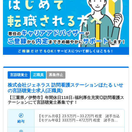
言語聴覚士
正職員
募集停止
株式会社ジェネラス 訪問看護ステーションほたる いせ
の言語聴覚士求人(正職員)
【三重県／伊勢市】年間休日118日♪福利厚生充実◎訪問看護ス
テーションにて言語聴覚士募集です！
【モデル月収】
23.5
万円～
33.2
万円
程度 諸手当込
【モデル年収】
333
万円～
472
万円
程度 諸手当・
給与
賞与込