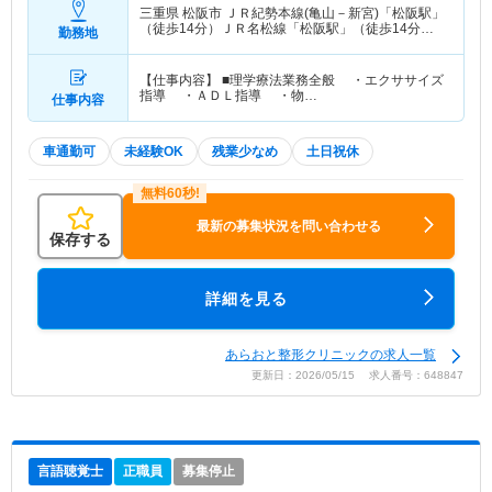
三重県 松阪市
ＪＲ紀勢本線(亀山－新宮)「松阪駅」
（徒歩14分）ＪＲ名松線「松阪駅」（徒歩14分）
勤務地
他
【仕事内容】 ■理学療法業務全般 ・エクササイズ
指導 ・ＡＤＬ指導 ・物…
仕事内容
車通勤可
未経験OK
残業少なめ
土日祝休
最新の募集状況を問い合わせる
保存する
詳細を見る
あらおと整形クリニックの求人一覧
更新日：2026/05/15 求人番号：648847
言語聴覚士
正職員
募集停止