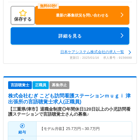
最新の募集状況を問い合わせる
保存する
詳細を見る
日本ケアシステム株式会社の求人一覧
更新日：2025/01/16 求人番号：9156699
言語聴覚士
正職員
募集停止
株式会社むぎ こども訪問看護ステーションｍｕｇｉ 津
出張所
の言語聴覚士求人(正職員)
【三重県/津市】退職金制度◎年間休日120日以上の小児訪問看
護ステーションで言語聴覚士さんの募集♪
【モデル月収】
25.7
万円～
30.7
万円
給与