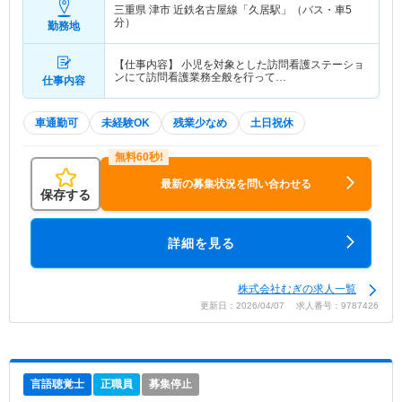
三重県 津市
近鉄名古屋線「久居駅」（バス・車5
分）
勤務地
【仕事内容】 小児を対象とした訪問看護ステーショ
ンにて訪問看護業務全般を行って…
仕事内容
車通勤可
未経験OK
残業少なめ
土日祝休
最新の募集状況を問い合わせる
保存する
詳細を見る
株式会社むぎの求人一覧
更新日：2026/04/07 求人番号：9787426
言語聴覚士
正職員
募集停止