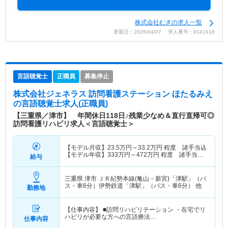
株式会社むぎの求人一覧
更新日：2026/04/07 求人番号：9141918
言語聴覚士
正職員
募集停止
株式会社ジェネラス 訪問看護ステーション ほたるみえ
の言語聴覚士求人(正職員)
【三重県／津市】 年間休日118日♪残業少なめ＆直行直帰可◎
訪問看護リハビリ求人＜言語聴覚士＞
【モデル月収】
23.5
万円～
33.2
万円
程度 諸手当込
【モデル年収】
333
万円～
472
万円
程度 諸手当・
給与
賞与込
三重県 津市
ＪＲ紀勢本線(亀山－新宮)「津駅」（バ
ス・車6分）伊勢鉄道「津駅」（バス・車6分） 他
勤務地
【仕事内容】 ■訪問リハビリテーション ・在宅でリ
ハビリが必要な方への言語療法…
仕事内容