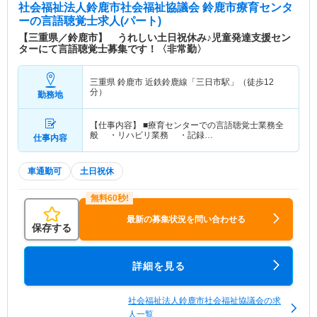
社会福祉法人鈴鹿市社会福祉協議会 鈴鹿市療育センタ
ー
の言語聴覚士求人(パート)
【三重県／鈴鹿市】 うれしい土日祝休み♪児童発達支援セン
ターにて言語聴覚士募集です！〈非常勤〉
三重県 鈴鹿市
近鉄鈴鹿線「三日市駅」（徒歩12
分）
勤務地
【仕事内容】 ■療育センターでの言語聴覚士業務全
般 ・リハビリ業務 ・記録…
仕事内容
車通勤可
土日祝休
最新の募集状況を問い合わせる
保存する
詳細を見る
社会福祉法人鈴鹿市社会福祉協議会の求
人一覧