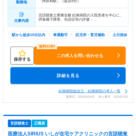
「阿田和駅」（徒歩9分）
勤務地
言語聴覚士業務全般 紀南病院の入院患者を中心に、
摂食嚥下障害、失語症等の評価・…
仕事内容
駅から徒歩10分以内
車通勤可
託児所・育児補助
土日祝休
この求人を問い合わせる
保存する
詳細を見る
紀南病院組合立 紀南病院の求人一覧
更新日：2026/03/05 求人番号：10245792
言語聴覚士
正職員
医療法人SIRIUS いしが在宅ケアクリニック
の言語聴覚