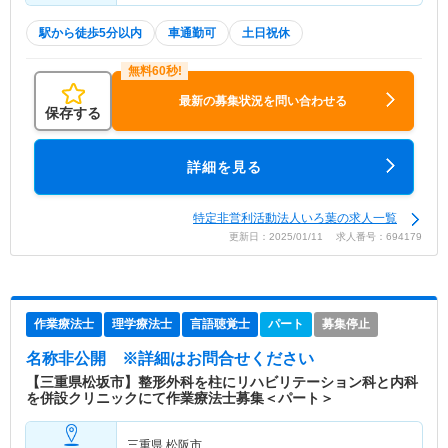
駅から徒歩5分以内
車通勤可
土日祝休
最新の募集状況を問い合わせる
保存する
詳細を見る
特定非営利活動法人いろ葉の求人一覧
更新日：2025/01/11 求人番号：694179
作業療法士
理学療法士
言語聴覚士
パート
募集停止
名称非公開
※詳細はお問合せください
【三重県松坂市】整形外科を柱にリハビリテーション科と内科
を併設クリニックにて作業療法士募集＜パート＞
三重県 松阪市