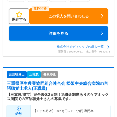
この求人を問い合わせる
保存する
詳細を見る
株式会社メディソップの求人一覧
更新日：2025/06/11 求人番号：9832978
言語聴覚士
正職員
募集停止
三重県厚生農業協同組合連合会 松阪中央総合病院
の言
語聴覚士求人(正職員)
【三重県/津市】完全週休2日制！退職金制度ありのケアミック
ス病院での言語聴覚士さんの募集です♪
【モデル月収】
18.6
万円～
19.7
万円
専門卒
給与