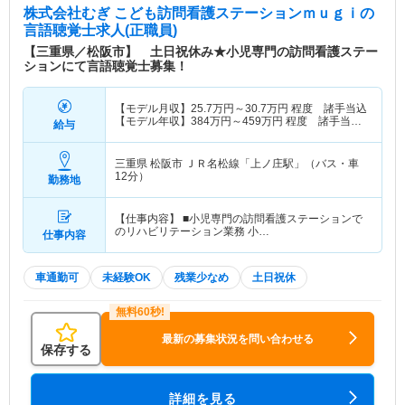
株式会社むぎ こども訪問看護ステーションｍｕｇｉ
の
言語聴覚士求人(正職員)
【三重県／松阪市】 土日祝休み★小児専門の訪問看護ステー
ションにて言語聴覚士募集！
【モデル月収】
25.7
万円～
30.7
万円
程度 諸手当込
【モデル年収】
384
万円～
459
万円
程度 諸手当・
給与
賞与込
三重県 松阪市
ＪＲ名松線「上ノ庄駅」（バス・車
12分）
勤務地
【仕事内容】 ■小児専門の訪問看護ステーションで
のリハビリテーション業務 小…
仕事内容
車通勤可
未経験OK
残業少なめ
土日祝休
最新の募集状況を問い合わせる
保存する
詳細を見る