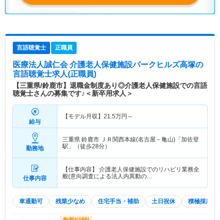
言語聴覚士
正職員
医療法人誠仁会 介護老人保健施設パークヒルズ高塚
の
言語聴覚士求人(正職員)
【三重県/鈴鹿市】退職金制度あり◎介護老人保健施設での言語
聴覚士さんの募集です♪＜新卒用求人＞
【モデル月収】
21.5
万円～
給与
三重県 鈴鹿市
ＪＲ関西本線(名古屋－亀山)「加佐登
駅」（徒歩28分）
勤務地
【仕事内容】 介護老人保健施設でのリハビリ業務全
般(意向調査による法人内異動の…
仕事内容
車通勤可
残業少なめ
住宅手当・補助
土日祝休
積極採用中