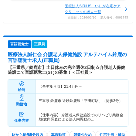
医療法人SIRIUS いしが在宅ケア
クリニックの求人一覧
更新日：2026/02/16 求人番号：9861745
言語聴覚士
正職員
医療法人誠仁会 介護老人保健施設 アルテハイム鈴鹿
の
言語聴覚士求人(正職員)
【三重県／鈴鹿市】土日休みの完全週休2日制☆介護老人保健
施設にて言語聴覚士(ST)の募集！＜正社員＞
【モデル月収】
21.4
万円～
給与
三重県 鈴鹿市
近鉄鈴鹿線「平田町駅」（徒歩3分）
勤務地
【仕事内容】 介護老人保健施設でのリハビリ業務全
般(意向調査による法人内異動の…
仕事内容
駅から徒歩5分以内
車通勤可
残業少なめ
住宅手当・補助