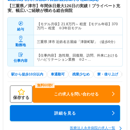
【三重県／津市】年間休日最大126日の実績！プライベート充
実、幅広いご経験が積める総合病院
【モデル月収】
21.8
万円～
程度 【モデル年収】
370
万円～
程度 ※3年目モデル
給与
三重県 津市
近鉄名古屋線「津新町駅」（徒歩6分）
勤務地
【仕事内容】 急性期、回復期、訪問、外来における
リハビリテーション業務 ※2～…
仕事内容
駅から徒歩10分以内
車通勤可
残業少なめ
寮・借り上げ
土
この求人を問い合わせる
保存する
詳細を見る
医療法人永井病院の求人一覧