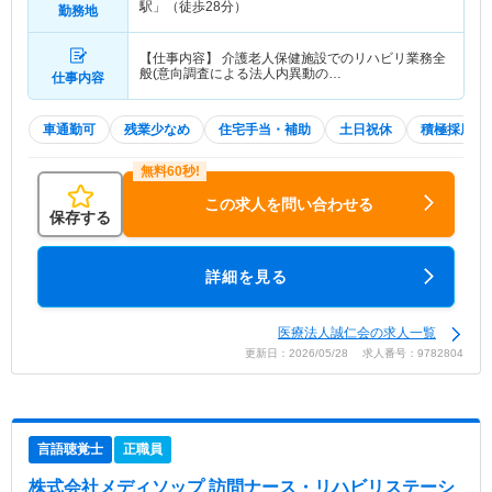
駅」（徒歩28分）
勤務地
【仕事内容】 介護老人保健施設でのリハビリ業務全
般(意向調査による法人内異動の…
仕事内容
車通勤可
残業少なめ
住宅手当・補助
土日祝休
積極採用中
この求人を問い合わせる
保存する
詳細を見る
医療法人誠仁会の求人一覧
更新日：2026/05/28 求人番号：9782804
言語聴覚士
正職員
株式会社メディソップ 訪問ナース・リハビリステーシ