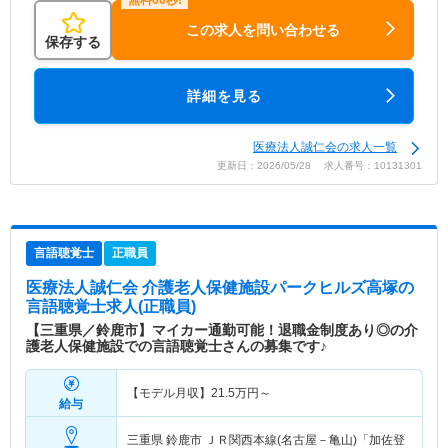
この求人を問い合わせる
保存する
詳細を見る
医療法人誠仁会の求人一覧
更新日：2026/05/28 求人番号：10131301
言語聴覚士
正職員
医療法人誠仁会 介護老人保健施設パークヒルズ高塚
の
言語聴覚士求人(正職員)
【三重県／鈴鹿市】マイカー通勤可能！退職金制度あり◎の介
護老人保健施設での言語聴覚士さんの募集です♪
【モデル月収】
21.5
万円～
給与
三重県 鈴鹿市
ＪＲ関西本線(名古屋－亀山)「加佐登