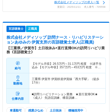
株式会社メディソップの求人一覧
更新日：2025/11/11 求人番号：705558
言語聴覚士
正職員
株式会社メディソップ 訪問ナース・リハビリステーシ
ョンあゆみの 伊賀支所
の言語聴覚士求人(正職員)
【三重県／伊賀市】土日祝休み×直行直帰OKの訪問リハビリ業
務《言語聴覚士》
【モデル月収】
26.5
万円～
31.1
万円
程度 ※諸手当
込み 【モデル年収】
357
万円～
453
万円
程度 ※諸
給与
手当・賞与込み
三重県 伊賀市
伊賀鉄道伊賀線「西大手駅」（徒歩
17分）
勤務地
■訪問リハビリテーション業務 ★直行直帰OK★
《成人》 失語症訓練、構音訓練…
仕事内容
車通勤可
残業少なめ
土日祝休
積極採用中