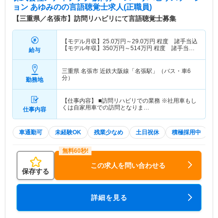
ョン あゆみの
の言語聴覚士求人(正職員)
【三重県／名張市】訪問リハビリにて言語聴覚士募集
【モデル月収】
25.0
万円～
29.0
万円
程度 諸手当込
【モデル年収】
350
万円～
514
万円
程度 諸手当・
給与
賞与込
三重県 名張市
近鉄大阪線「名張駅」（バス・車6
分）
勤務地
【仕事内容】 ■訪問リハビリでの業務 ※社用車もし
くは自家用車での訪問となりま…
仕事内容
車通勤可
未経験OK
残業少なめ
土日祝休
積極採用中
この求人を問い合わせる
保存する
詳細を見る