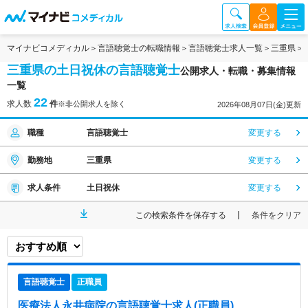
マイナビコメディカル
言語聴覚士の転職情報
言語聴覚士求人一覧
三重県
三重県の土日祝休の言語聴覚士
公開求人・転職・募集情報
一覧
22
求人数
件
※非公開求人を除く
2026年08月07日(金)更新
職種
言語聴覚士
変更する
勤務地
三重県
変更する
求人条件
土日祝休
変更する
この検索条件を保存する
条件をクリア
言語聴覚士
正職員
医療法人永井病院
の言語聴覚士求人(正職員)