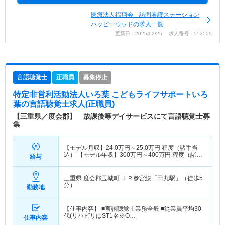
医療法人福翔会 訪問看護ステーション
ハッピーウッドの求人一覧
更新日：2025/02/26 求人番号：553559
言語聴覚士
正職員
募集停止
特定非営利活動法人いろ葉 こどもライフサポートいろ
葉
の言語聴覚士求人(正職員)
【三重県／度会郡】 放課後等デイサービスにて言語聴覚士募
集
【モデル月収】
24.0
万円～
25.0
万円
程度（諸手当
込） 【モデル年収】
300
万円～
400
万円
程度（諸手
給与
当込）
三重県 度会郡玉城町
ＪＲ参宮線「田丸駅」（徒歩5
分）
勤務地
【仕事内容】 ■言語聴覚士業務全般 ■従業員平均30
代(リハビリはST1名※O…
仕事内容