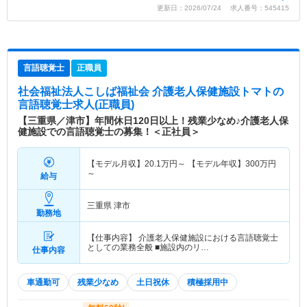
更新日：2026/07/24 求人番号：545415
言語聴覚士
正職員
社会福祉法人こしば福祉会 介護老人保健施設トマト
の
言語聴覚士求人(正職員)
【三重県／津市】年間休日120日以上！残業少なめ♪介護老人保
健施設での言語聴覚士の募集！＜正社員＞
【モデル月収】
20.1
万円～
【モデル年収】
300
万円
～
給与
三重県 津市
勤務地
【仕事内容】 介護老人保健施設における言語聴覚士
としての業務全般 ■施設内のリ…
仕事内容
車通勤可
残業少なめ
土日祝休
積極採用中