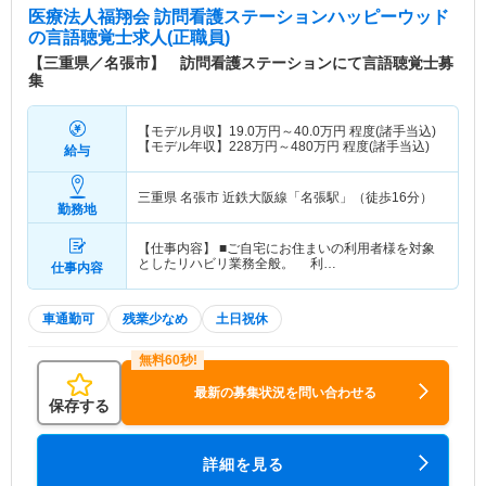
医療法人福翔会 訪問看護ステーションハッピーウッド
の言語聴覚士求人(正職員)
【三重県／名張市】 訪問看護ステーションにて言語聴覚士募
集
【モデル月収】
19.0
万円～
40.0
万円
程度(諸手当込)
【モデル年収】
228
万円～
480
万円
程度(諸手当込)
給与
三重県 名張市
近鉄大阪線「名張駅」（徒歩16分）
勤務地
【仕事内容】 ■ご自宅にお住まいの利用者様を対象
としたリハビリ業務全般。 利…
仕事内容
車通勤可
残業少なめ
土日祝休
最新の募集状況を問い合わせる
保存する
詳細を見る