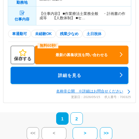
勤務地
【仕事内容】 ■作業療法士業務全般 ・計画書の作
成等 【人数体制】 ■セ…
仕事内容
車通勤可
未経験OK
残業少なめ
土日祝休
最新の募集状況を問い合わせる
保存する
詳細を見る
名称非公開 ※詳細はお問合せください
更新日：2026/05/15 求人番号：700325
1
2
<<
<
>
>>