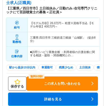
士求人(正職員)
【三重県／四日市市】土日祝休み／日勤のみ♪在宅専門クリニ
ックにて言語聴覚士の募集＜正社員＞
【モデル月収】
26.0
万円～
程度※資格手当込 【モ
デル年収】
400
万円～
給与
三重県 四日市市
三岐鉄道三岐線「山城駅」（徒歩8
分）
勤務地
■訪問リハビリ業務全般 ・利用者様の介護全般に関
する相談・援助 ・関係機関との…
仕事内容
駅から徒歩10分以内
車通勤可
残業少なめ
土日祝休
積極採
この求人を問い合わせる
保存する
詳細を見る