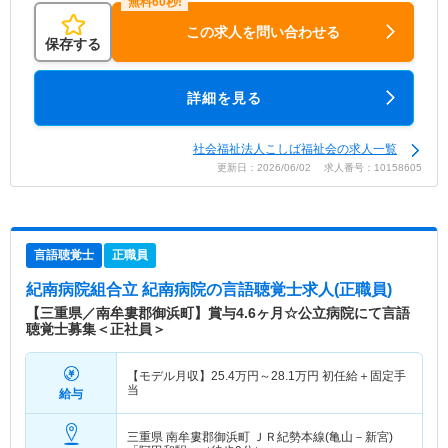
この求人を問い合わせる
保存する
詳細を見る
社会福祉法人こしば福祉会の求人一覧
更新日：2026/06/02 求人番号：10158605
言語聴覚士
正職員
紀南病院組合立 紀南病院
の言語聴覚士求人(正職員)
【三重県／南牟婁郡御浜町】賞与4.6ヶ月☆公立病院にて言語
聴覚士募集＜正社員＞
【モデル月収】
25.4
万円～
28.1
万円
初任給＋固定手
当
給与
三重県 南牟婁郡御浜町
ＪＲ紀勢本線(亀山－新宮)