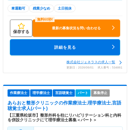
車通勤可
残業少なめ
土日祝休
最新の募集状況を問い合わせる
保存する
詳細を見る
株式会社ジェネラスの求人一覧
更新日：2026/06/01 求人番号：534861
作業療法士
理学療法士
言語聴覚士
パート
募集停止
あらおと整形クリニック
の作業療法士,理学療法士,言語
聴覚士求人(パート)
【三重県松坂市】整形外科を柱にリハビリテーション科と内科
を併設クリニックにて理学療法士募集＜パート＞