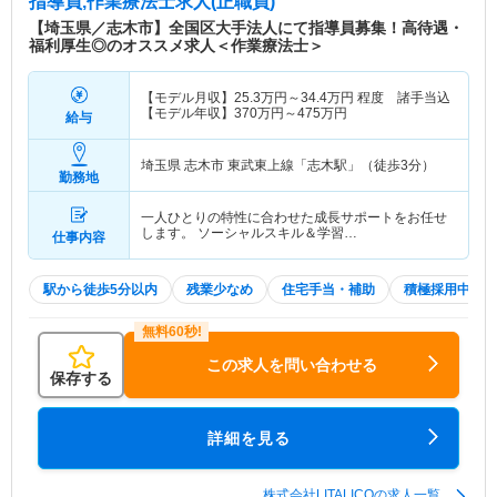
指導員,作業療法士求人(正職員)
【埼玉県／志木市】全国区大手法人にて指導員募集！高待遇・
福利厚生◎のオススメ求人＜作業療法士＞
【モデル月収】
25.3
万円～
34.4
万円
程度 諸手当込
【モデル年収】
370
万円～
475
万円
給与
埼玉県 志木市
東武東上線「志木駅」（徒歩3分）
勤務地
一人ひとりの特性に合わせた成長サポートをお任せ
します。 ソーシャルスキル＆学習…
仕事内容
駅から徒歩5分以内
残業少なめ
住宅手当・補助
積極採用中
この求人を問い合わせる
保存する
詳細を見る
株式会社LITALICOの求人一覧