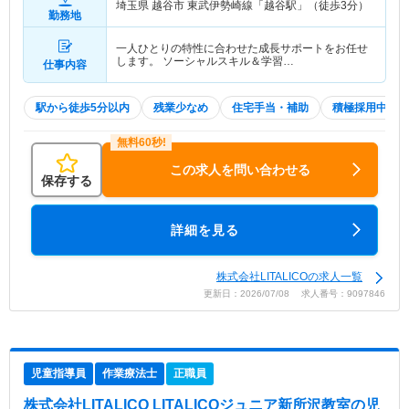
埼玉県 越谷市
東武伊勢崎線「越谷駅」（徒歩3分）
勤務地
一人ひとりの特性に合わせた成長サポートをお任せ
します。 ソーシャルスキル＆学習…
仕事内容
駅から徒歩5分以内
残業少なめ
住宅手当・補助
積極採用中
この求人を問い合わせる
保存する
詳細を見る
株式会社LITALICOの求人一覧
更新日：2026/07/08 求人番号：9097846
児童指導員
作業療法士
正職員
株式会社LITALICO LITALICOジュニア新所沢教室
の児