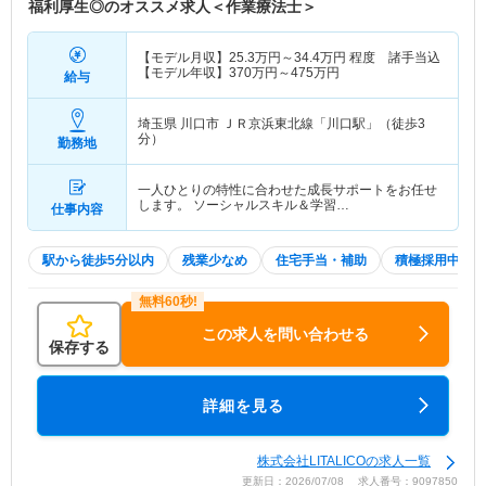
福利厚生◎のオススメ求人＜作業療法士＞
【モデル月収】
25.3
万円～
34.4
万円
程度 諸手当込
【モデル年収】
370
万円～
475
万円
給与
埼玉県 川口市
ＪＲ京浜東北線「川口駅」（徒歩3
分）
勤務地
一人ひとりの特性に合わせた成長サポートをお任せ
します。 ソーシャルスキル＆学習…
仕事内容
駅から徒歩5分以内
残業少なめ
住宅手当・補助
積極採用中
この求人を問い合わせる
保存する
詳細を見る
株式会社LITALICOの求人一覧
更新日：2026/07/08 求人番号：9097850