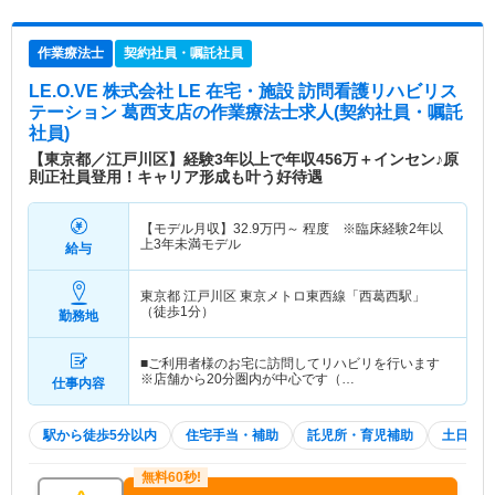
作業療法士
契約社員・嘱託社員
LE.O.VE 株式会社 LE 在宅・施設 訪問看護リハビリス
テーション 葛西支店
の作業療法士求人(契約社員・嘱託
社員)
【東京都／江戸川区】経験3年以上で年収456万＋インセン♪原
則正社員登用！キャリア形成も叶う好待遇
【モデル月収】
32.9
万円～
程度 ※臨床経験2年以
上3年未満モデル
給与
東京都 江戸川区
東京メトロ東西線「西葛西駅」
（徒歩1分）
勤務地
■ご利用者様のお宅に訪問してリハビリを行います
※店舗から20分圏内が中心です（…
仕事内容
駅から徒歩5分以内
住宅手当・補助
託児所・育児補助
土日祝休