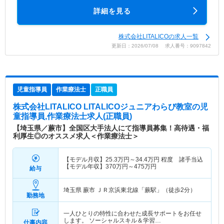
詳細を見る
株式会社LITALICOの求人一覧
更新日：2026/07/08 求人番号：9097842
児童指導員
作業療法士
正職員
株式会社LITALICO LITALICOジュニアわらび教室
の児
童指導員,作業療法士求人(正職員)
【埼玉県／蕨市】全国区大手法人にて指導員募集！高待遇・福
利厚生◎のオススメ求人＜作業療法士＞
【モデル月収】
25.3
万円～
34.4
万円
程度 諸手当込
【モデル年収】
370
万円～
475
万円
給与
埼玉県 蕨市
ＪＲ京浜東北線「蕨駅」（徒歩2分）
勤務地
一人ひとりの特性に合わせた成長サポートをお任せ
します。 ソーシャルスキル＆学習…
仕事内容