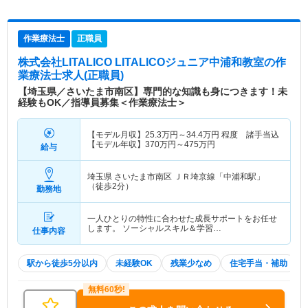
作業療法士
正職員
株式会社LITALICO LITALICOジュニア中浦和教室
の作
業療法士求人(正職員)
【埼玉県／さいたま市南区】専門的な知識も身につきます！未
経験もOK／指導員募集＜作業療法士＞
【モデル月収】
25.3
万円～
34.4
万円
程度 諸手当込
【モデル年収】
370
万円～
475
万円
給与
埼玉県 さいたま市南区
ＪＲ埼京線「中浦和駅」
（徒歩2分）
勤務地
一人ひとりの特性に合わせた成長サポートをお任せ
します。 ソーシャルスキル＆学習…
仕事内容
駅から徒歩5分以内
未経験OK
残業少なめ
住宅手当・補助