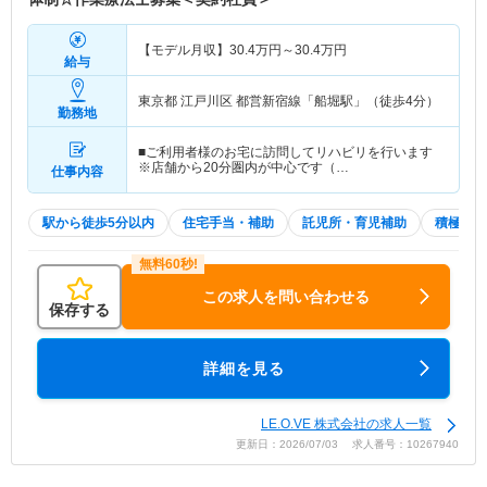
【モデル月収】
30.4
万円～
30.4
万円
給与
東京都 江戸川区
都営新宿線「船堀駅」（徒歩4分）
勤務地
■ご利用者様のお宅に訪問してリハビリを行います
※店舗から20分圏内が中心です（…
仕事内容
駅から徒歩5分以内
住宅手当・補助
託児所・育児補助
積極採用
この求人を問い合わせる
保存する
詳細を見る
LE.O.VE 株式会社の求人一覧
更新日：2026/07/03 求人番号：10267940