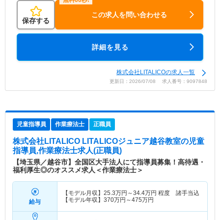
この求人を問い合わせる
保存する
詳細を見る
株式会社LITALICOの求人一覧
更新日：2026/07/08 求人番号：9097848
児童指導員
作業療法士
正職員
株式会社LITALICO LITALICOジュニア越谷教室
の児童
指導員,作業療法士求人(正職員)
【埼玉県／越谷市】全国区大手法人にて指導員募集！高待遇・
福利厚生◎のオススメ求人＜作業療法士＞
【モデル月収】
25.3
万円～
34.4
万円
程度 諸手当込
【モデル年収】
370
万円～
475
万円
給与