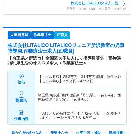
株式会社LITALICOの求人一覧
更新日：2026/07/08 求人番号：9097845
児童指導員
作業療法士
正職員
株式会社LITALICO LITALICOジュニア所沢教室
の児童
指導員,作業療法士求人(正職員)
【埼玉県／所沢市】全国区大手法人にて指導員募集！高待遇・
福利厚生◎のオススメ求人＜作業療法士＞
【モデル月収】
25.3
万円～
34.4
万円
程度 諸手当込
【モデル年収】
370
万円～
475
万円
給与
埼玉県 所沢市
西武池袋線「所沢駅」（徒歩4分）西
武新宿線「所沢駅」（徒歩4分）
勤務地
一人ひとりの特性に合わせた成長サポートをお任せ
します。 ソーシャルスキル＆学習…
仕事内容
駅から徒歩5分以内
残業少なめ
住宅手当・補助
積極採用中