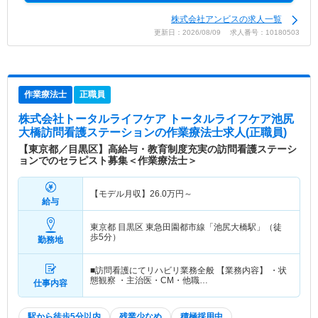
株式会社アンビスの求人一覧
更新日：2026/08/09 求人番号：10180503
作業療法士
正職員
株式会社トータルライフケア トータルライフケア池尻
大橋訪問看護ステーション
の作業療法士求人(正職員)
【東京都／目黒区】高給与・教育制度充実の訪問看護ステーシ
ョンでのセラピスト募集＜作業療法士＞
【モデル月収】
26.0
万円～
給与
東京都 目黒区
東急田園都市線「池尻大橋駅」（徒
歩5分）
勤務地
■訪問看護にてリハビリ業務全般 【業務内容】 ・状
態観察 ・主治医・CM・他職…
仕事内容
駅から徒歩5分以内
残業少なめ
積極採用中