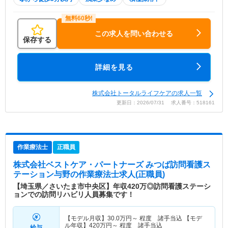
この求人を問い合わせる
保存する
詳細を見る
株式会社トータルライフケアの求人一覧
更新日：2026/07/31 求人番号：518161
作業療法士
正職員
株式会社ベストケア・パートナーズ みつば訪問看護ス
テーション与野
の作業療法士求人(正職員)
【埼玉県／さいたま市中央区】年収420万◎訪問看護ステーシ
ョンでの訪問リハビリ人員募集です！
【モデル月収】
30.0
万円～
程度 諸手当込 【モデ
ル年収】
420
万円～
程度 諸手当込
給与