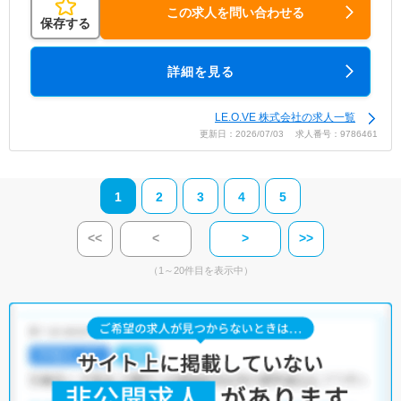
この求人を問い合わせる
保存する
詳細を見る
LE.O.VE 株式会社の求人一覧
更新日：2026/07/03 求人番号：9786461
1
2
3
4
5
<<
<
>
>>
（1～20件目を表示中）