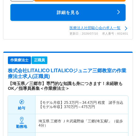
詳細を見る
医療法人社団駿心会の求人一覧
更新日：2026/07/10 求人番号：602401
作業療法士
正職員
株式会社LITALICO LITALICOジュニア三郷教室
の作業
療法士求人(正職員)
【埼玉県／三郷市】専門的な知識も身につきます！未経験も
OK／指導員募集＜作業療法士＞
【モデル月収】
25.3
万円～
34.4
万円
程度 諸手当込
【モデル年収】
370
万円～
475
万円
給与
埼玉県 三郷市
ＪＲ武蔵野線「三郷(埼玉)駅」（徒歩
4分）
勤務地