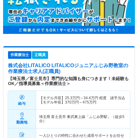
作業療法士
正職員
株式会社LITALICO LITALICOジュニアふじみ野教室
の
作業療法士求人(正職員)
【埼玉県／富士見市】専門的な知識も身につきます！未経験も
OK／指導員募集＜作業療法士＞
【モデル月収】
25.3
万円～
34.4
万円
程度 諸手当込
【モデル年収】
370
万円～
475
万円
給与
埼玉県 富士見市
東武東上線「ふじみ野駅」（徒歩5
分）
勤務地
一人ひとりの特性に合わせた成長サポートをお任せ