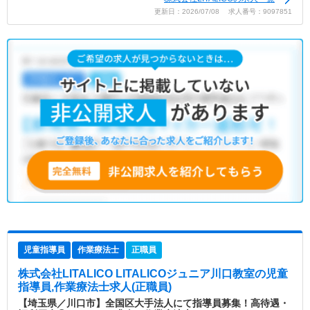
更新日：2026/07/08 求人番号：9097851
児童指導員
作業療法士
正職員
株式会社LITALICO LITALICOジュニア川口教室
の児童
指導員,作業療法士求人(正職員)
【埼玉県／川口市】全国区大手法人にて指導員募集！高待遇・