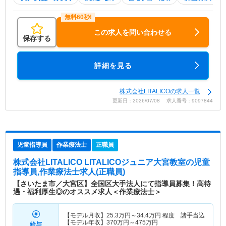
この求人を問い合わせる
保存する
詳細を見る
株式会社LITALICOの求人一覧
更新日：2026/07/08 求人番号：9097844
児童指導員
作業療法士
正職員
株式会社LITALICO LITALICOジュニア大宮教室
の児童
指導員,作業療法士求人(正職員)
【さいたま市／大宮区】全国区大手法人にて指導員募集！高待
遇・福利厚生◎のオススメ求人＜作業療法士＞
【モデル月収】
25.3
万円～
34.4
万円
程度 諸手当込
【モデル年収】
370
万円～
475
万円
給与