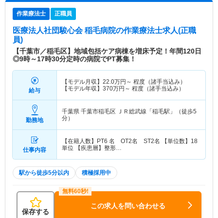
作業療法士
正職員
医療法人社団駿心会 稲毛病院
の作業療法士求人(正職
員)
【千葉市／稲毛区】地域包括ケア病棟を増床予定！年間120日
◎9時～17時30分定時の病院でPT募集！
【モデル月収】
22.0
万円～
程度（諸手当込み）
【モデル年収】
370
万円～
程度（諸手当込み）
給与
千葉県 千葉市稲毛区
ＪＲ総武線「稲毛駅」（徒歩5
分）
勤務地
【在籍人数】PT6 名 OT2名 ST2名 【単位数】18
単位 【疾患層】整形…
仕事内容
駅から徒歩5分以内
積極採用中
この求人を問い合わせる
保存する