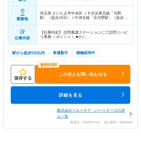
埼玉県 さいたま市中央区
ＪＲ京浜東北線「与野
駅」（徒歩16分）ＪＲ埼京線「北与野駅」（徒歩
勤務地
13分） 他
【仕事内容】 訪問看護ステーションにて訪問リハビ
リ業務 ＜ポイント＞ ■さい…
仕事内容
駅から徒歩5分以内
車通勤可
積極採用中
この求人を問い合わせる
保存する
詳細を見る
株式会社ベストケア・パートナーズの求
人一覧
更新日：2026/07/13 求人番号：9002036