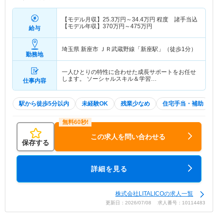
【モデル月収】
25.3
万円～
34.4
万円
程度 諸手当込
【モデル年収】
370
万円～
475
万円
給与
埼玉県 新座市
ＪＲ武蔵野線「新座駅」（徒歩1分）
勤務地
一人ひとりの特性に合わせた成長サポートをお任せ
します。 ソーシャルスキル＆学習…
仕事内容
駅から徒歩5分以内
未経験OK
残業少なめ
住宅手当・補助
この求人を問い合わせる
保存する
詳細を見る
株式会社LITALICOの求人一覧
更新日：2026/07/08 求人番号：10114483