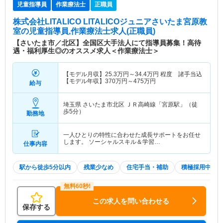
児童指導員
作業療法士
正職員
株式会社LITALICO LITALICOジュニアさいたま宮原教
室
の児童指導員,作業療法士求人(正職員)
【さいたま市／北区】全国区大手法人にて指導員募集！高待
遇・福利厚生◎のオススメ求人＜作業療法士＞
【モデル月収】
25.3
万円～
34.4
万円
程度 諸手当込
【モデル年収】
370
万円～
475
万円
給与
埼玉県 さいたま市北区
ＪＲ高崎線「宮原駅」（徒
歩5分）
勤務地
一人ひとりの特性に合わせた成長サポートをお任せ
します。 ソーシャルスキル＆学習…
仕事内容
駅から徒歩5分以内
残業少なめ
住宅手当・補助
積極採用中
この求人を問い合わせる
保存する