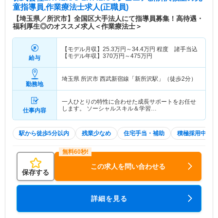
童指導員,作業療法士求人(正職員)
【埼玉県／所沢市】全国区大手法人にて指導員募集！高待遇・
福利厚生◎のオススメ求人＜作業療法士＞
【モデル月収】
25.3
万円～
34.4
万円
程度 諸手当込
【モデル年収】
370
万円～
475
万円
給与
埼玉県 所沢市
西武新宿線「新所沢駅」（徒歩2分）
勤務地
一人ひとりの特性に合わせた成長サポートをお任せ
します。 ソーシャルスキル＆学習…
仕事内容
駅から徒歩5分以内
残業少なめ
住宅手当・補助
積極採用中
この求人を問い合わせる
保存する
詳細を見る