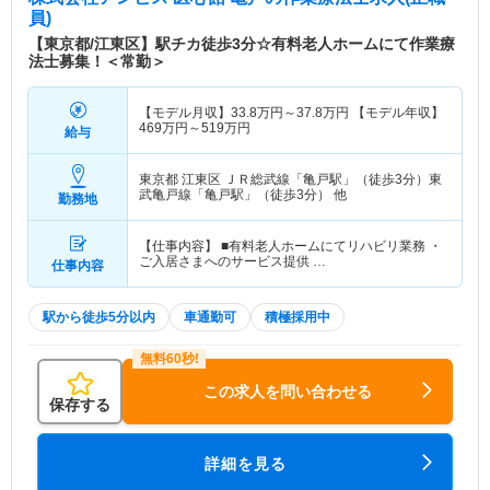
員)
【東京都/江東区】駅チカ徒歩3分☆有料老人ホームにて作業療
法士募集！＜常勤＞
【モデル月収】
33.8
万円～
37.8
万円
【モデル年収】
469
万円～
519
万円
給与
東京都 江東区
ＪＲ総武線「亀戸駅」（徒歩3分）東
武亀戸線「亀戸駅」（徒歩3分） 他
勤務地
【仕事内容】 ■有料老人ホームにてリハビリ業務 ・
ご入居さまへのサービス提供 …
仕事内容
駅から徒歩5分以内
車通勤可
積極採用中
この求人を問い合わせる
保存する
詳細を見る