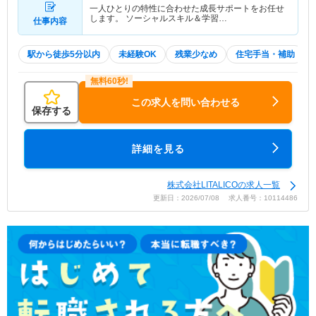
一人ひとりの特性に合わせた成長サポートをお任せ
します。 ソーシャルスキル＆学習…
仕事内容
駅から徒歩5分以内
未経験OK
残業少なめ
住宅手当・補助
この求人を問い合わせる
保存する
詳細を見る
株式会社LITALICOの求人一覧
更新日：2026/07/08 求人番号：10114486