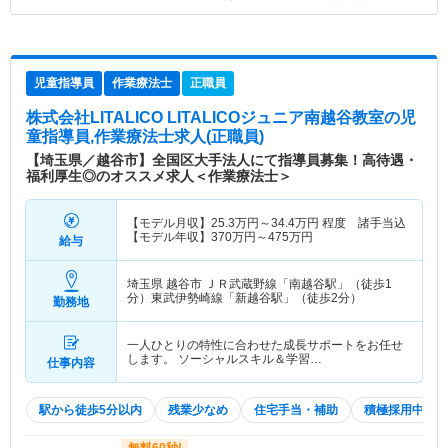
児童指導員
作業療法士
正職員
株式会社LITALICO LITALICOジュニア南越谷教室
の児
童指導員,作業療法士求人(正職員)
【埼玉県／越谷市】全国区大手法人にて指導員募集！高待遇・
福利厚生◎のオススメ求人＜作業療法士＞
【モデル月収】
25.3
万円～
34.4
万円
程度 諸手当込
【モデル年収】
370
万円～
475
万円
給与
埼玉県 越谷市
ＪＲ武蔵野線「南越谷駅」（徒歩1
分）東武伊勢崎線「新越谷駅」（徒歩2分）
勤務地
一人ひとりの特性に合わせた成長サポートをお任せ
します。 ソーシャルスキル＆学習…
仕事内容
駅から徒歩5分以内
残業少なめ
住宅手当・補助
積極採用中