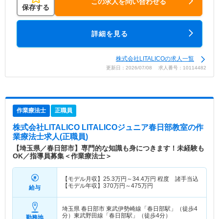
この求人を問い合わせる
保存する
詳細を見る
株式会社LITALICOの求人一覧
更新日：2026/07/08 求人番号：10114482
作業療法士
正職員
株式会社LITALICO LITALICOジュニア春日部教室
の作
業療法士求人(正職員)
【埼玉県／春日部市】専門的な知識も身につきます！未経験も
OK／指導員募集＜作業療法士＞
【モデル月収】
25.3
万円～
34.4
万円
程度 諸手当込
【モデル年収】
370
万円～
475
万円
給与
埼玉県 春日部市
東武伊勢崎線「春日部駅」（徒歩4
分）東武野田線「春日部駅」（徒歩4分）
勤務地