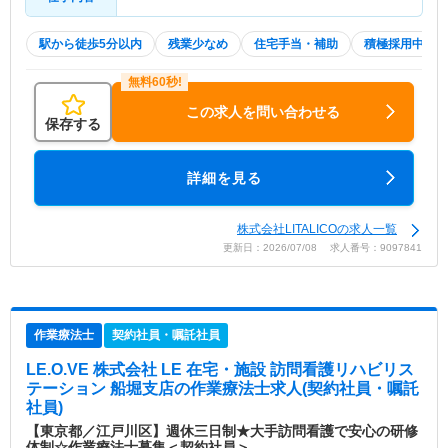
駅から徒歩5分以内
残業少なめ
住宅手当・補助
積極採用中
この求人を問い合わせる
保存する
詳細を見る
株式会社LITALICOの求人一覧
更新日：2026/07/08 求人番号：9097841
作業療法士
契約社員・嘱託社員
LE.O.VE 株式会社 LE 在宅・施設 訪問看護リハビリス
テーション 船堀支店
の作業療法士求人(契約社員・嘱託
社員)
【東京都／江戸川区】週休三日制★大手訪問看護で安心の研修
体制☆作業療法士募集＜契約社員＞