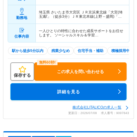
埼玉県 さいたま市大宮区
ＪＲ京浜東北線「大宮(埼
玉)駅」（徒歩3分）ＪＲ東北本線(上野－盛岡)「大
勤務地
宮(埼玉)駅」（徒歩3分） 他
一人ひとりの特性に合わせた成長サポートをお任せ
します。 ソーシャルスキル＆学習…
仕事内容
駅から徒歩5分以内
残業少なめ
住宅手当・補助
積極採用中
この求人を問い合わせる
保存する
詳細を見る
株式会社LITALICOの求人一覧
更新日：2026/07/08 求人番号：9097843