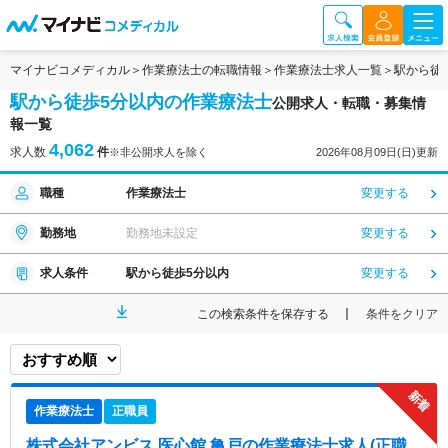
マイナビコメディカル
作業療法士の転職情報
作業療法士求人一覧
駅から徒
駅から徒歩5分以内の作業療法士
公開求人・転職・募集情
報一覧
4,062
求人数
件
※非公開求人を除く
2026年08月09日(日)更新
職種
作業療法士
変更する
勤務地
勤務地未設定
変更する
求人条件
駅から徒歩5分以内
変更する
この検索条件を保存する
条件をクリア
作業療法士
正職員
株式会社アンビス 医心館 亀戸
の作業療法士求人(正職