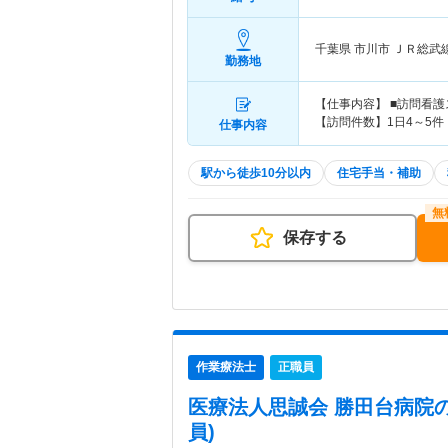
千葉県 市川市
ＪＲ総武
勤務地
【仕事内容】 ■訪問看
【訪問件数】1日4～5件
仕事内容
駅から徒歩10分以内
住宅手当・補助
保存する
作業療法士
正職員
医療法人思誠会 勝田台病院
員)