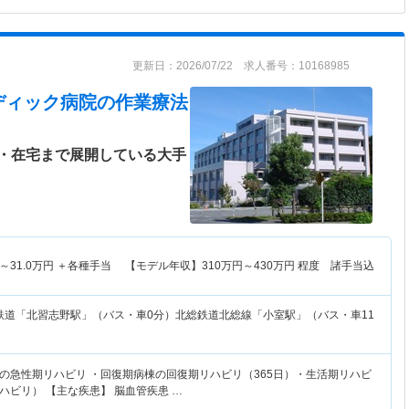
更新日：2026/07/22 求人番号：10168985
ディック病院
の作業療法
・在宅まで展開している大手
～
31.0
万円
＋各種手当 【モデル年収】
310
万円～
430
万円
程度 諸手当込
鉄道「北習志野駅」（バス・車0分）北総鉄道北総線「小室駅」（バス・車11
の急性期リハビリ ・回復期病棟の回復期リハビリ（365日）・生活期リハビ
ハビリ） 【主な疾患】 脳血管疾患 …