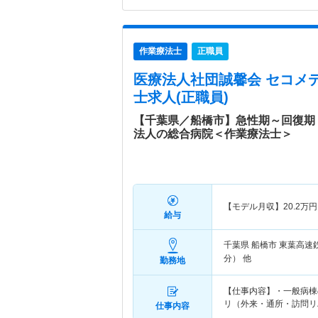
作業療法士
正職員
医療法人社団誠馨会 セコメ
士求人(正職員)
【千葉県／船橋市】急性期～回復期
法人の総合病院＜作業療法士＞
【モデル月収】
20.2
万円
給与
千葉県 船橋市
東葉高速
分） 他
勤務地
【仕事内容】・一般病棟
リ（外来・通所・訪問リ
仕事内容