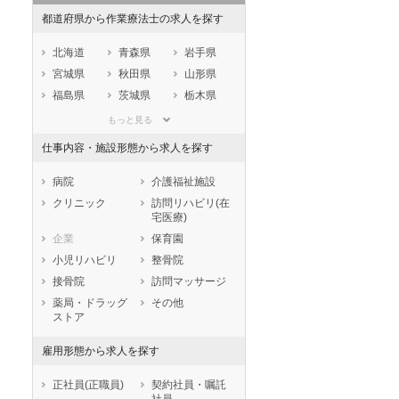
都道府県から作業療法士の求人を探す
北海道
青森県
岩手県
宮城県
秋田県
山形県
福島県
茨城県
栃木県
群馬県
埼玉県
千葉県
もっと見る
東京都
神奈川県
新潟県
仕事内容・施設形態から求人を探す
山梨県
長野県
富山県
石川県
福井県
岐阜県
病院
介護福祉施設
静岡県
愛知県
三重県
クリニック
訪問リハビリ(在
宅医療)
滋賀県
京都府
大阪府
企業
保育園
兵庫県
奈良県
和歌山県
小児リハビリ
整骨院
鳥取県
島根県
岡山県
接骨院
訪問マッサージ
広島県
山口県
徳島県
薬局・ドラッグ
その他
香川県
愛媛県
高知県
ストア
福岡県
佐賀県
長崎県
雇用形態から求人を探す
熊本県
大分県
宮崎県
鹿児島県
沖縄県
正社員(正職員)
契約社員・嘱託