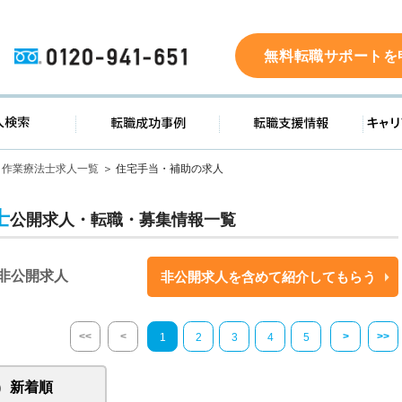
0120-941-651
無料転職サポートを
ド
求人検索
転職成功事例
転職支
作業療法士求人一覧
住宅手当・補助の求人
士
公開求人・転職・募集情報一覧
非公開求人
非公開求人を含めて紹介してもらう
<<
<
>
>>
1
2
3
4
5
新着順