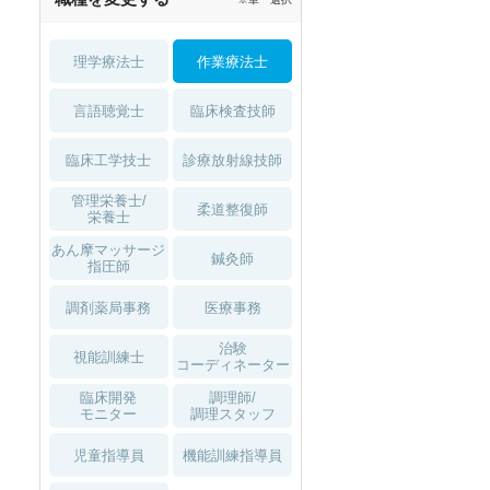
理学療法士
作業療法士
言語聴覚士
臨床検査技師
臨床工学技士
診療放射線技師
管理栄養士/
柔道整復師
栄養士
あん摩マッサージ
鍼灸師
指圧師
調剤薬局事務
医療事務
治験
視能訓練士
OK
2027年4月入職可
夏～秋入職可
1月入職可
コーディネーター
臨床開発
調理師/
モニター
調理スタッフ
児童指導員
機能訓練指導員