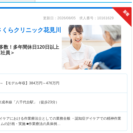
更新日：2026/08/05 求人番号：10161629
さくらクリニック花見川
多数！多年間休日120日以上
正社員＞
～
【モデル年収】
384
万円～
476
万円
京成本線「八千代台駅」（徒歩23分）
デイケアにおける作業療法士としての業務全般 ・認知症デイケアでの精神作業
ラムの計画・実施 ■作業療法の具体例…