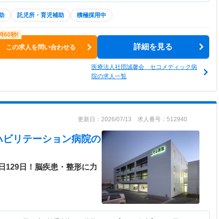
助
託児所・育児補助
積極採用中
詳細を見る
この求人を問い合わせる
医療法人社団誠馨会 セコメディック病
院の求人一覧
更新日：2026/07/13 求人番号：512940
ハビリテーション病院
の
日129日！脳疾患・整形に力