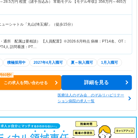
～
28.5
万円
程度（諸手当込み） 常勤モデル 【モデル年収】
356
万円～
465
万
ニューシャトル「丸山(埼玉)駅」（徒歩15分）
通所 配属は要相談） 【人員配置】※2026.6月時点 病棟：PT14名、OT：
T4人 訪問看護：PT…
積極採用中
2027年4月入職可
夏～秋入職可
1月入職可
詳細を見る
この求人を問い合わせる
医療法人のぞみ会 のぞみリハビリテー
ション病院の求人一覧