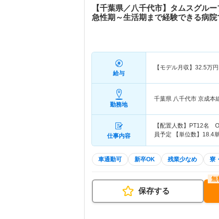
【千葉県／八千代市】タムスグルー
急性期～生活期まで経験できる病院
【モデル月収】
32.5
万円
給与
千葉県 八千代市
京成本
勤務地
【配置人数】PT12名 O
員予定 【単位数】18.
仕事内容
車通勤可
新卒OK
残業少なめ
寮
保存する