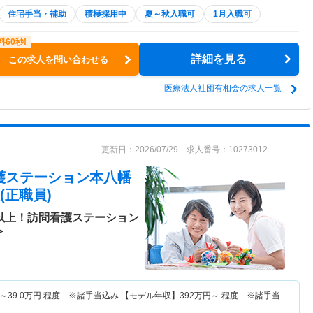
住宅手当・補助
積極採用中
夏～秋入職可
1月入職可
詳細を見る
この求人を問い合わせる
医療法人社団有相会の求人一覧
更新日：2026/07/29 求人番号：10273012
看護ステーション本八幡
(正職員)
日以上！訪問看護ステーション
＞
～
39.0
万円
程度 ※諸手当込み 【モデル年収】
392
万円～
程度 ※諸手当