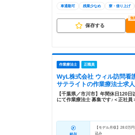
車通勤可
残業少なめ
寮・借り上げ
保存する
作業療法士
正職員
WyL株式会社 ウィル訪問
サテライト
の作業療法士求人
【千葉県／市川市】年間休日120
にて作業療法士 募集です♪＜正社員
【モデル月収】
28.0
万円
込み
給与