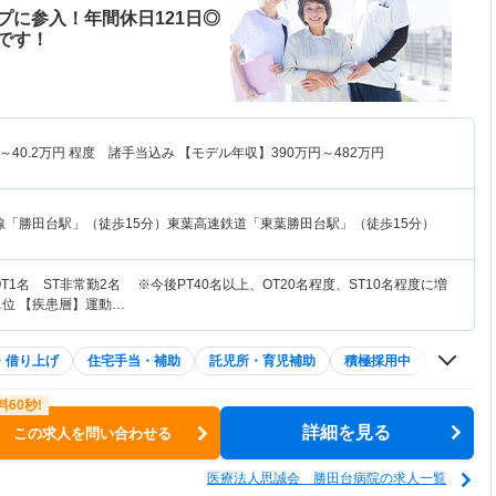
プに参入！年間休日121日◎
です！
～
40.2
万円
程度 諸手当込み 【モデル年収】
390
万円～
482
万円
線「勝田台駅」（徒歩15分）東葉高速鉄道「東葉勝田台駅」（徒歩15分）
T1名 ST非常勤2名 ※今後PT40名以上、OT20名程度、ST10名程度に増
4単位 【疾患層】運動…
・借り上げ
住宅手当・補助
託児所・育児補助
積極採用中
WEB面接
詳細を見る
この求人を問い合わせる
医療法人思誠会 勝田台病院の求人一覧