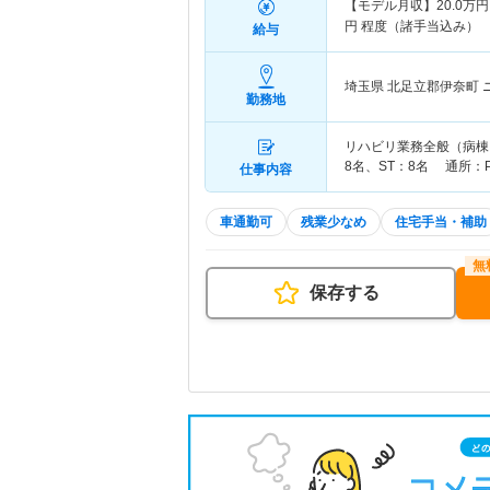
【モデル月収】
20.0
万円
円
程度（諸手当込み）
給与
埼玉県 北足立郡伊奈町
勤務地
リハビリ業務全般（病棟・
8名、ST：8名 通所：P
仕事内容
車通勤可
残業少なめ
住宅手当・補助
保存する