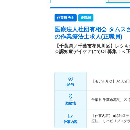
作業療法士
正職員
医療法人社団有相会 タムス
の作業療法士求人(正職員)
【千葉県／千葉市花見川区】レクも
☆認知症デイケアにてOT募集！＜
【モデル月収】
32.0
万円
給与
千葉県 千葉市花見川区
勤務地
【仕事内容】 ■認知症
療法 ・リハビリプログ
仕事内容