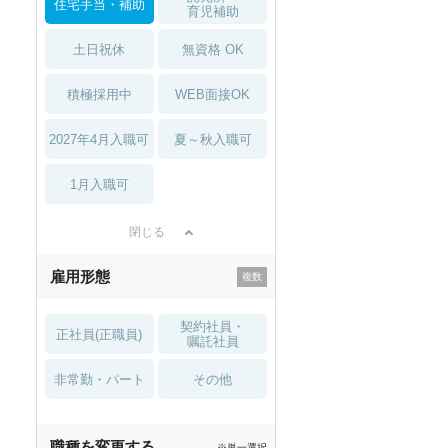
住宅手当・補助
育児補助
土日祝休
無資格 OK
積極採用中
WEB面接OK
2027年4月入職可
夏～秋入職可
1月入職可
閉じる
雇用形態
契約社員・
正社員(正職員)
嘱託社員
非常勤・パート
その他
職種を変更する
※単一選択