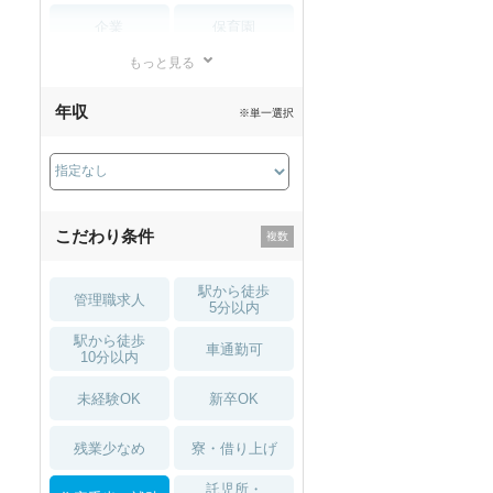
企業
保育園
もっと見る
小児リハビリ
整骨院
年収
※単一選択
接骨院
訪問マッサージ
薬局・
その他
ドラッグストア
こだわり条件
駅から徒歩
管理職求人
5分以内
駅から徒歩
車通勤可
10分以内
未経験OK
新卒OK
残業少なめ
寮・借り上げ
託児所・