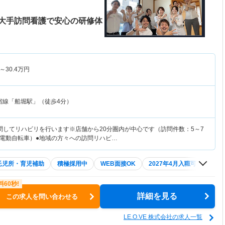
大手訪問看護で安心の研修体
～
30.4
万円
宿線「船堀駅」（徒歩4分）
問してリハビリを行います※店舗から20分圏内が中心です（訪問件数：5～7
電動自転車）●地域の方々への訪問リハビ…
託児所・育児補助
積極採用中
WEB面接OK
2027年4月入職可
夏～
詳細を見る
この求人を問い合わせる
LE.O.VE 株式会社の求人一覧