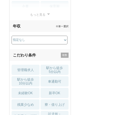
秋入職可
1月入職可
企業
保育園
もっと見る
小児リハビリ
整骨院
年収
※単一選択
接骨院
訪問マッサージ
薬局・
その他
ドラッグストア
こだわり条件
駅から徒歩
管理職求人
5分以内
駅から徒歩
車通勤可
10分以内
未経験OK
新卒OK
残業少なめ
寮・借り上げ
託児所・