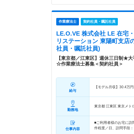
作業療法士
契約社員・嘱託社員
LE.O.VE 株式会社 LE 
リステーション 東陽町支店
社員・嘱託社員)
【東京都／江東区】週休三日制★大
☆作業療法士募集＜契約社員＞
【モデル月収】
30.4
万円
給与
東京都 江東区
東京メト
勤務地
■ご利用者様のお宅に訪
件程度／日、訪問手段：
仕事内容