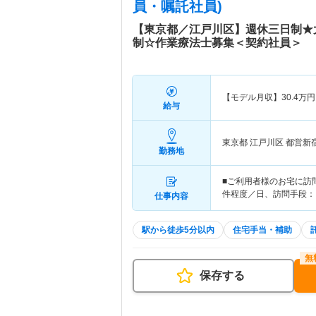
員・嘱託社員)
【東京都／江戸川区】週休三日制★
制☆作業療法士募集＜契約社員＞
【モデル月収】
30.4
万円
給与
東京都 江戸川区
都営新
勤務地
■ご利用者様のお宅に訪
件程度／日、訪問手段：
仕事内容
駅から徒歩5分以内
住宅手当・補助
保存する