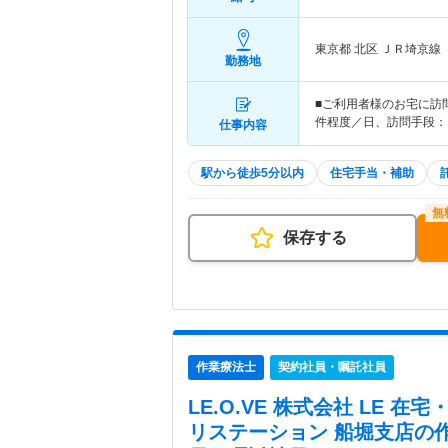
東京都 北区
ＪＲ埼京線
勤務地
■ご利用者様のお宅に訪
件程度／日、訪問手段：
仕事内容
駅から徒歩5分以内
住宅手当・補助
保存する
作業療法士
契約社員・嘱託社員
LE.O.VE 株式会社 LE 
リステーション 船堀支店
の