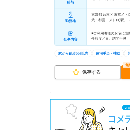
給与
東京都 台東区
東京メト
武・都営・メトロ)駅」（
勤務地
■ご利用者様のお宅に訪
件程度／日、訪問手段：
仕事内容
駅から徒歩5分以内
住宅手当・補助
保存する