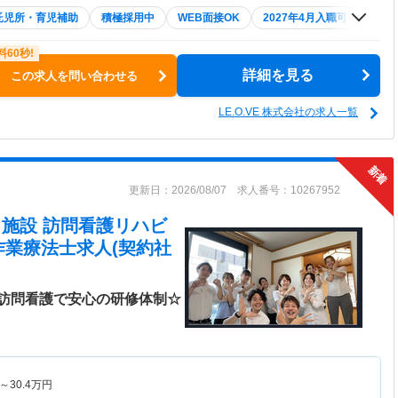
託児所・育児補助
積極採用中
WEB面接OK
2027年4月入職可
夏～
詳細を見る
この求人を問い合わせる
LE.O.VE 株式会社の求人一覧
更新日：2026/08/07 求人番号：10267952
在宅・施設 訪問看護リハビ
作業療法士求人(契約社
訪問看護で安心の研修体制☆
～
30.4
万円