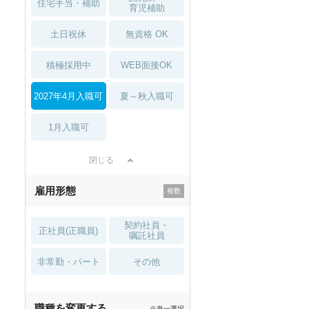
住宅手当・補助
育児補助
土日祝休
無資格 OK
積極採用中
WEB面接OK
2027年4月入職可
夏～秋入職可
秋入職可
1月入職可
1月入職可
閉じる
雇用形態
契約社員・
正社員(正職員)
嘱託社員
非常勤・パート
その他
職種を変更する
※単一選択