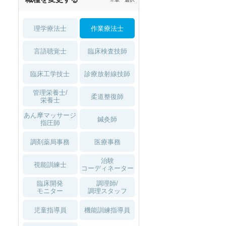
理学療法士
作業療法士
言語聴覚士
臨床検査技師
臨床工学技士
診療放射線技師
管理栄養士/
柔道整復師
栄養士
あん摩マッサージ
鍼灸師
指圧師
調剤薬局事務
医療事務
治験
視能訓練士
秋入職可
1月入職可
コーディネーター
臨床開発
調理師/
モニター
調理スタッフ
児童指導員
機能訓練指導員