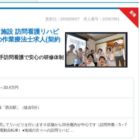
更新日：2026/08/07 求人番号：10267961
在宅・施設 訪問看護リハビ
の作業療法士求人(契約
手訪問看護で安心の研修体制
～
30.4
万円
線「西台駅」（徒歩5分）
問してリハビリを行います※店舗から20分圏内が中心です（訪問件数：5～7
電動自転車）●地域の方々への訪問リハビ…