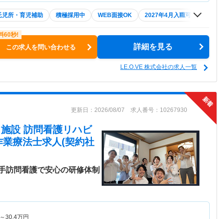
託児所・育児補助
積極採用中
WEB面接OK
2027年4月入職可
夏～
詳細を見る
この求人を問い合わせる
LE.O.VE 株式会社の求人一覧
更新日：2026/08/07 求人番号：10267930
在宅・施設 訪問看護リハビ
作業療法士求人(契約社
手訪問看護で安心の研修体制
～
30.4
万円