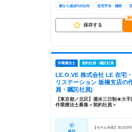
駅から徒歩5分以内
住宅手当・補助
保存する
作業療法士
契約社員・嘱託社員
LE.O.VE 株式会社 LE 
リステーション 板橋支店
の
員・嘱託社員)
【東京都／北区】週休三日制★大手
作業療法士募集＜契約社員＞
【モデル月収】
30.4
万円
給与