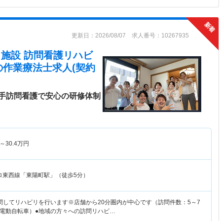
更新日：2026/08/07 求人番号：10267935
在宅・施設 訪問看護リハビ
の作業療法士求人(契約
手訪問看護で安心の研修体制
～
30.4
万円
ロ東西線「東陽町駅」（徒歩5分）
問してリハビリを行います※店舗から20分圏内が中心です（訪問件数：5～7
電動自転車）●地域の方々への訪問リハビ…