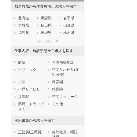
都道府県から作業療法士の求人を探す
秋入職可
1月入職可
北海道
青森県
岩手県
宮城県
秋田県
山形県
福島県
茨城県
栃木県
群馬県
埼玉県
千葉県
もっと見る
東京都
神奈川県
新潟県
仕事内容・施設形態から求人を探す
山梨県
長野県
富山県
石川県
福井県
岐阜県
病院
介護福祉施設
静岡県
愛知県
三重県
クリニック
訪問リハビリ(在
宅医療)
滋賀県
京都府
大阪府
企業
保育園
兵庫県
奈良県
和歌山県
小児リハビリ
整骨院
鳥取県
島根県
岡山県
接骨院
訪問マッサージ
広島県
山口県
徳島県
薬局・ドラッグ
その他
香川県
愛媛県
高知県
ストア
福岡県
佐賀県
長崎県
雇用形態から求人を探す
熊本県
大分県
宮崎県
鹿児島県
沖縄県
正社員(正職員)
契約社員・嘱託