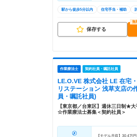
駅から徒歩5分以内
住宅手当・補助
保存する
作業療法士
契約社員・嘱託社員
LE.O.VE 株式会社 LE 
リステーション 浅草支店
の
員・嘱託社員)
【東京都／台東区】週休三日制★大
☆作業療法士募集＜契約社員＞
【モデル月収】
30.4
万円