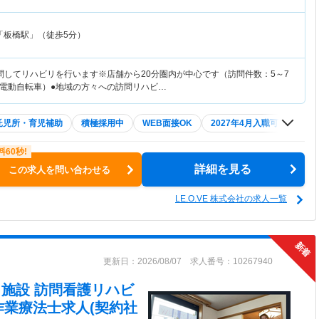
「板橋駅」（徒歩5分）
問してリハビリを行います※店舗から20分圏内が中心です（訪問件数：5～7
電動自転車）●地域の方々への訪問リハビ…
託児所・育児補助
積極採用中
WEB面接OK
2027年4月入職可
夏～
詳細を見る
この求人を問い合わせる
LE.O.VE 株式会社の求人一覧
更新日：2026/08/07 求人番号：10267940
在宅・施設 訪問看護リハビ
作業療法士求人(契約社