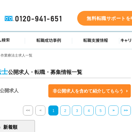
0120-941-651
無料転職サポートを
ド
求人検索
転職成功事例
転職支
作業療法士求人一覧
法士
公開求人・転職・募集情報一覧
公開求人
非公開求人を含めて紹介してもらう
<<
<
>
>>
1
2
3
4
5
新着順