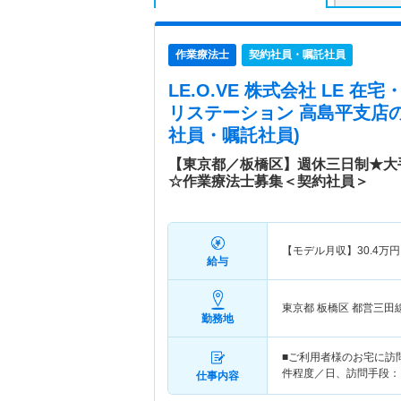
作業療法士
契約社員・嘱託社員
LE.O.VE 株式会社 LE 
リステーション 高島平支店
社員・嘱託社員)
【東京都／板橋区】週休三日制★大
☆作業療法士募集＜契約社員＞
【モデル月収】
30.4
万円
給与
東京都 板橋区
都営三田
勤務地
■ご利用者様のお宅に訪
件程度／日、訪問手段：
仕事内容