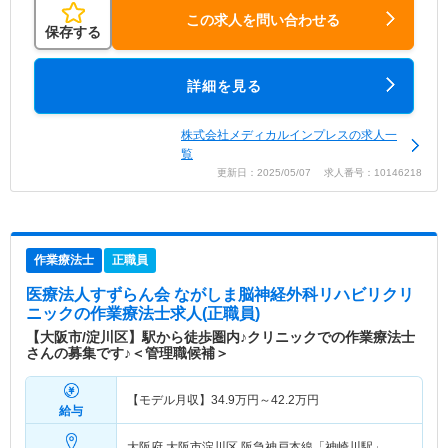
この求人を問い合わせる
保存する
詳細を見る
株式会社メディカルインプレスの求人一
覧
更新日：2025/05/07 求人番号：10146218
作業療法士
正職員
医療法人すずらん会 ながしま脳神経外科リハビリクリ
ニック
の作業療法士求人(正職員)
【大阪市/淀川区】駅から徒歩圏内♪クリニックでの作業療法士
さんの募集です♪＜管理職候補＞
【モデル月収】
34.9
万円～
42.2
万円
給与
大阪府 大阪市淀川区
阪急神戸本線「神崎川駅」