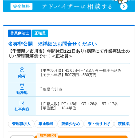
作業療法士
正職員
名称非公開
※詳細はお問合せください
【千葉県／市川市】年間休日121日あり♪病院にて作業療法士の
リハ管理職募集です！＜正社員＞
【モデル月収】
41.6
万円～
48.3
万円
一律手当込み
【モデル年収】
500
万円～
580
万円
給与
千葉県 市川市
勤務地
【在籍人数】PT：45名 OT：26名 ST：17名
【単位数】 18.4単位…
仕事内容
管理職求人
車通勤可
残業少なめ
寮・借り上げ
積極採用中