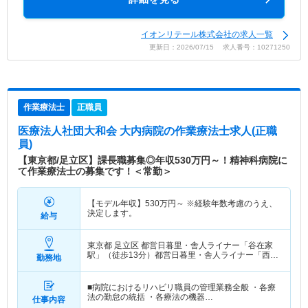
イオンリテール株式会社の求人一覧
更新日：2026/07/15 求人番号：10271250
作業療法士
正職員
医療法人社団大和会 大内病院
の作業療法士求人(正職
員)
【東京都/足立区】課長職募集◎年収530万円～！精神科病院に
て作業療法士の募集です！＜常勤＞
【モデル年収】
530
万円～
※経験年数考慮のうえ、
決定します。
給与
東京都 足立区
都営日暮里・舎人ライナー「谷在家
駅」（徒歩13分）都営日暮里・舎人ライナー「西新
勤務地
井大師西駅」（徒歩14分） 他
■病院におけるリハビリ職員の管理業務全般 ・各療
法の勤怠の統括 ・各療法の機器…
仕事内容