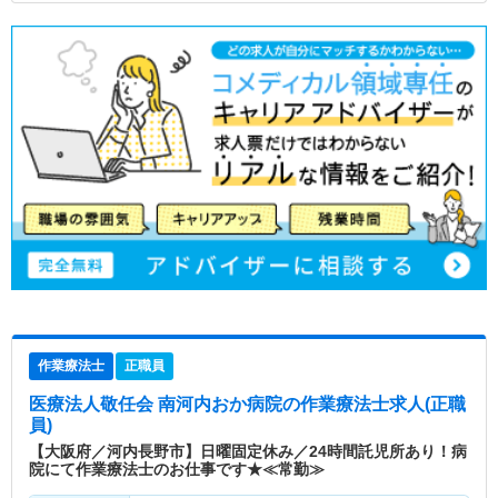
作業療法士
正職員
医療法人敬任会 南河内おか病院
の作業療法士求人(正職
員)
【大阪府／河内長野市】日曜固定休み／24時間託児所あり！病
院にて作業療法士のお仕事です★≪常勤≫