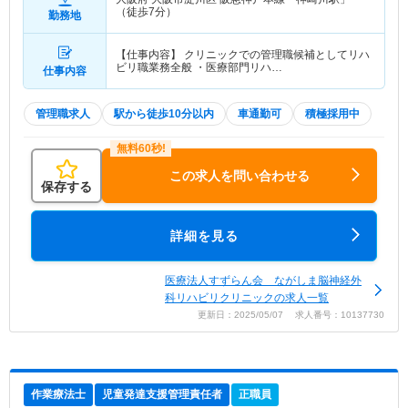
（徒歩7分）
勤務地
【仕事内容】 クリニックでの管理職候補としてリハ
ビリ職業務全般 ・医療部門リハ…
仕事内容
管理職求人
駅から徒歩10分以内
車通勤可
積極採用中
この求人を問い合わせる
保存する
詳細を見る
医療法人すずらん会 ながしま脳神経外
科リハビリクリニックの求人一覧
更新日：2025/05/07 求人番号：10137730
作業療法士
児童発達支援管理責任者
正職員