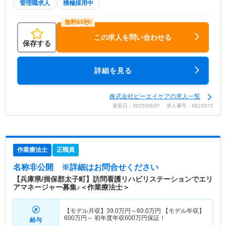
管理職求人
積極採用中
この求人を問い合わせる
保存する
詳細を見る
株式会社ピーエイケアの求人一覧
更新日：2025/05/07 求人番号：9822972
作業療法士
正職員
名称非公開
※詳細はお問合せください
【兵庫県/揖保郡太子町】訪問看護リハビリステーションでエリ
アマネージャー募集♪＜作業療法士＞
【モデル月収】
39.0
万円～
60.0
万円
【モデル年収】
600
万円～
初年度年収600万円保証！
給与