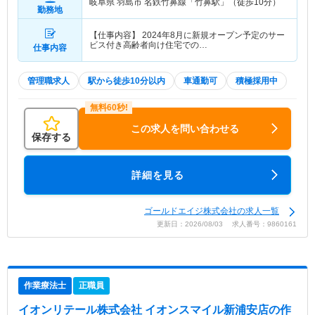
岐阜県 羽島市
名鉄竹鼻線「竹鼻駅」（徒歩10分）
勤務地
【仕事内容】 2024年8月に新規オープン予定のサー
ビス付き高齢者向け住宅での…
仕事内容
管理職求人
駅から徒歩10分以内
車通勤可
積極採用中
この求人を問い合わせる
保存する
詳細を見る
ゴールドエイジ株式会社の求人一覧
更新日：2026/08/03 求人番号：9860161
作業療法士
正職員
イオンリテール株式会社 イオンスマイル新浦安店
の作