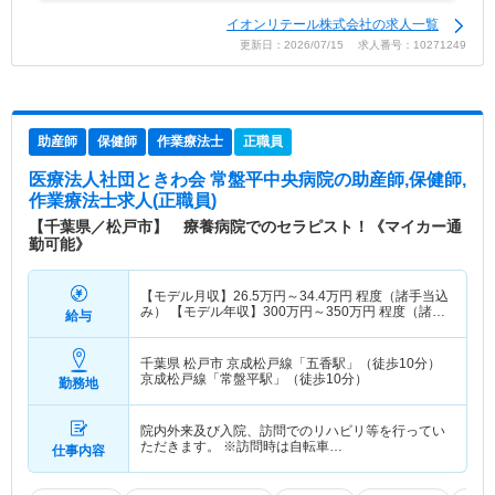
イオンリテール株式会社の求人一覧
更新日：2026/07/15 求人番号：10271249
助産師
保健師
作業療法士
正職員
医療法人社団ときわ会 常盤平中央病院
の助産師,保健師,
作業療法士求人(正職員)
【千葉県／松戸市】 療養病院でのセラピスト！《マイカー通
勤可能》
【モデル月収】
26.5
万円～
34.4
万円
程度（諸手当込
み） 【モデル年収】
300
万円～
350
万円
程度（諸手
給与
当込み）
千葉県 松戸市
京成松戸線「五香駅」（徒歩10分）
京成松戸線「常盤平駅」（徒歩10分）
勤務地
院内外来及び入院、訪問でのリハビリ等を行ってい
ただきます。 ※訪問時は自転車…
仕事内容