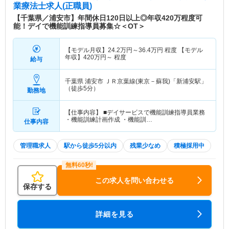
業療法士求人(正職員)
【千葉県／浦安市】年間休日120日以上◎年収420万程度可
能！デイで機能訓練指導員募集☆＜OT＞
【モデル月収】
24.2
万円～
36.4
万円
程度 【モデル
年収】
420
万円～
程度
給与
千葉県 浦安市
ＪＲ京葉線(東京－蘇我)「新浦安駅」
（徒歩5分）
勤務地
【仕事内容】 ■デイサービスで機能訓練指導員業務
・機能訓練計画作成 ・機能訓…
仕事内容
管理職求人
駅から徒歩5分以内
残業少なめ
積極採用中
この求人を問い合わせる
保存する
詳細を見る