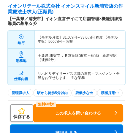
イオンリテール株式会社 イオンスマイル新浦安店
の作
業療法士求人(正職員)
【千葉県／浦安市】イオン直営デイにて店舗管理×機能訓練指
導員の募集☆彡
【モデル月収】
31.0
万円～
33.0
万円
程度 【モデル
年収】
500
万円～
程度
給与
千葉県 浦安市
ＪＲ京葉線(東京－蘇我)「新浦安駅」
（徒歩5分）
勤務地
リハビリデイサービス店舗の運営・マネジメント全
般をお任せします。 主な業務 …
仕事内容
管理職求人
駅から徒歩5分以内
残業少なめ
積極採用中
この求人を問い合わせる
保存する
詳細を見る