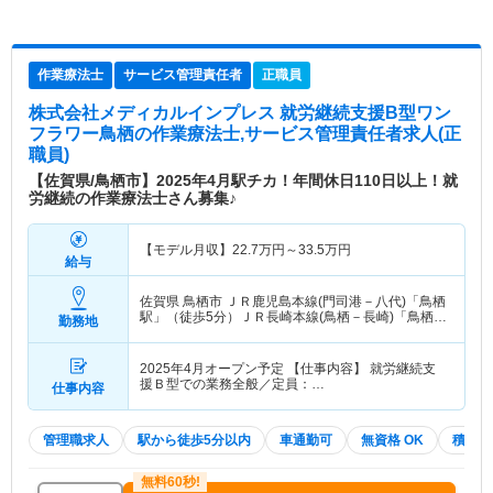
作業療法士
サービス管理責任者
正職員
株式会社メディカルインプレス 就労継続支援B型ワン
フラワー鳥栖
の作業療法士,サービス管理責任者求人(正
職員)
【佐賀県/鳥栖市】2025年4月駅チカ！年間休日110日以上！就
労継続の作業療法士さん募集♪
【モデル月収】
22.7
万円～
33.5
万円
給与
佐賀県 鳥栖市
ＪＲ鹿児島本線(門司港－八代)「鳥栖
駅」（徒歩5分）ＪＲ長崎本線(鳥栖－長崎)「鳥栖
勤務地
駅」（徒歩5分）
2025年4月オープン予定 【仕事内容】 就労継続支
援Ｂ型での業務全般／定員：…
仕事内容
管理職求人
駅から徒歩5分以内
車通勤可
無資格 OK
積極採