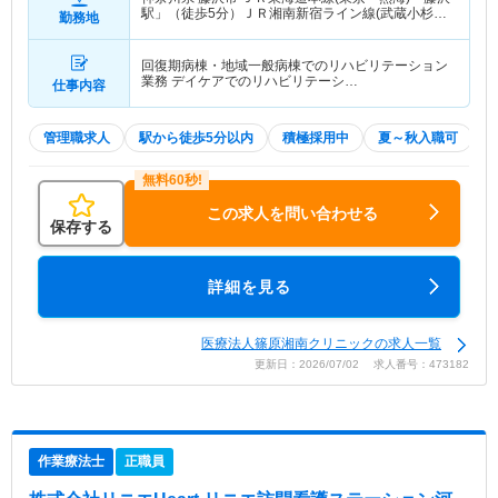
駅」（徒歩5分）ＪＲ湘南新宿ライン線(武蔵小杉－
勤務地
大船)「藤沢駅」（徒歩5分） 他
回復期病棟・地域一般病棟でのリハビリテーション
業務 デイケアでのリハビリテーシ…
仕事内容
管理職求人
駅から徒歩5分以内
積極採用中
夏～秋入職可
この求人を問い合わせる
保存する
詳細を見る
医療法人篠原湘南クリニックの求人一覧
更新日：2026/07/02 求人番号：473182
作業療法士
正職員