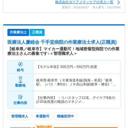
株式会社ガイアメディケアの求人一覧
更新日：2026/04/27 求人番号：10179566
作業療法士
正職員
医療法人慶睦会 千手堂病院
の作業療法士求人(正職員)
【岐阜県／岐阜市】マイカー通勤可！地域密着型病院での作業
療法士さんの募集です♪＜管理職求人＞
【モデル年収】
500
万円～
550
万円
程度
給与
岐阜県 岐阜市
ＪＲ東海道本線(熱海－米原)「岐阜
駅」（バス・車6分）ＪＲ高山本線(岐阜－猪谷)「岐
勤務地
阜駅」（バス・車6分）
【仕事内容】 ・リハスタッフ12名、デイケア8名の
計20名程度の職員のマネジメ…
仕事内容
管理職求人
車通勤可
積極採用中