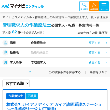
マイナビコメディカル
作業療法士の転職情報
作業療法士求人一覧
管理職求
管理職求人の作業療法士
公開求人・転職・募集情報一覧
82
求人数
件
※非公開求人を除く
2026年08月09日(日)更新
職種
作業療法士
変更する
勤務地
勤務地未設定
変更する
求人条件
管理職求人
変更する
この検索条件を保存する
条件をクリア
作業療法士
正職員
株式会社ガイアメディケア ガイア訪問看護ステーショ
ン
の作業療法士求人(正職員)