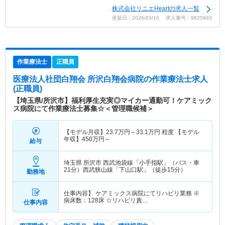
株式会社リニエHeartの求人一覧
更新日：2026/03/16 求人番号：9825993
作業療法士
正職員
医療法人社団白翔会 所沢白翔会病院
の作業療法士求人
(正職員)
【埼玉県/所沢市】福利厚生充実◎マイカー通勤可！ケアミック
ス病院にて作業療法士募集☆＜管理職候補＞
【モデル月収】
23.7
万円～
33.1
万円
程度 【モデル
年収】
450
万円～
給与
埼玉県 所沢市
西武池袋線「小手指駅」（バス・車
21分）西武狭山線「下山口駅」（徒歩15分）
勤務地
仕事内容】 ケアミックス病院にてリハビリ業務 ※
病床数：128床 ☆リハビリ責…
仕事内容