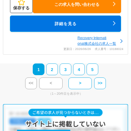
この求人を問い合わせる
保存する
詳細を見る
Recovery Internati
onal株式会社の求人一覧
更新日：2026/06/26 求人番号：10188024
1
2
3
4
5
<<
<
>
>>
（1～20件目を表示中）