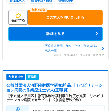
管理職求人
住宅手当・補助
積極採用中
この求人を問い合わせる
保存する
詳細を見る
医療法人社団白翔会 所沢白翔会病院の
求人一覧
更新日：2026/02/06 求人番号：10153085
作業療法士
正職員
公益財団法人河野臨牀医学研究所 品川リハビリテーシ
ョン病院
の作業療法士求人(正職員)
【東京都／品川区】教育体制や福利厚生制度が充実！リハビリ
テーション病院でセラピスト《京浜急行線沿線》