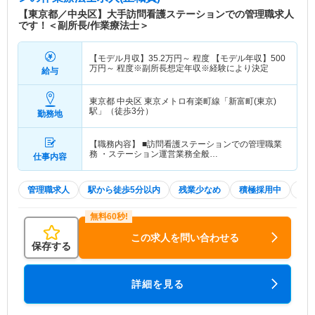
【東京都／中央区】大手訪問看護ステーションでの管理職求人
です！＜副所長/作業療法士＞
【モデル月収】
35.2
万円～
程度 【モデル年収】
500
万円～
程度※副所長想定年収※経験により決定
給与
東京都 中央区
東京メトロ有楽町線「新富町(東京)
駅」（徒歩3分）
勤務地
【職務内容】 ■訪問看護ステーションでの管理職業
務 ・ステーション運営業務全般…
仕事内容
管理職求人
駅から徒歩5分以内
残業少なめ
積極採用中
WE
この求人を問い合わせる
保存する
詳細を見る