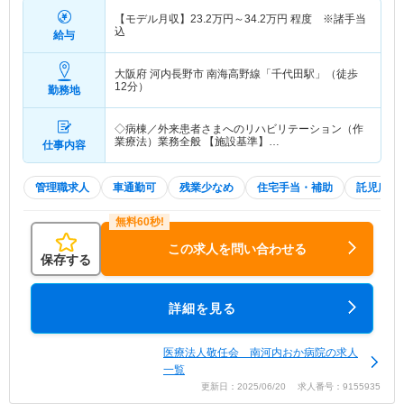
【モデル月収】
23.2
万円～
34.2
万円
程度 ※諸手当
込
給与
大阪府 河内長野市
南海高野線「千代田駅」（徒歩
12分）
勤務地
◇病棟／外来患者さまへのリハビリテーション（作
業療法）業務全般 【施設基準】…
仕事内容
管理職求人
車通勤可
残業少なめ
住宅手当・補助
託児所・
この求人を問い合わせる
保存する
詳細を見る
医療法人敬任会 南河内おか病院の求人
一覧
更新日：2025/06/20 求人番号：9155935