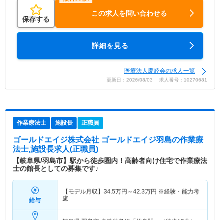
この求人を問い合わせる
保存する
詳細を見る
医療法人慶睦会の求人一覧
更新日：2026/08/03 求人番号：10270681
作業療法士
施設長
正職員
ゴールドエイジ株式会社 ゴールドエイジ羽島
の作業療
法士,施設長求人(正職員)
【岐阜県/羽島市】駅から徒歩圏内！高齢者向け住宅で作業療法
士の館長としての募集です♪
【モデル月収】
34.5
万円～
42.3
万円
※経験・能力考
慮
給与