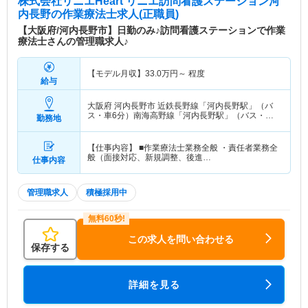
株式会社リニエHeart リニエ訪問看護ステーション河
内長野
の作業療法士求人(正職員)
【大阪府/河内長野市】日勤のみ♪訪問看護ステーションで作業
療法士さんの管理職求人♪
【モデル月収】
33.0
万円～
程度
給与
大阪府 河内長野市
近鉄長野線「河内長野駅」（バ
ス・車6分）南海高野線「河内長野駅」（バス・車6
勤務地
分）
【仕事内容】 ■作業療法士業務全般 ・責任者業務全
般（面接対応、新規調整、後進…
仕事内容
管理職求人
積極採用中
この求人を問い合わせる
保存する
詳細を見る