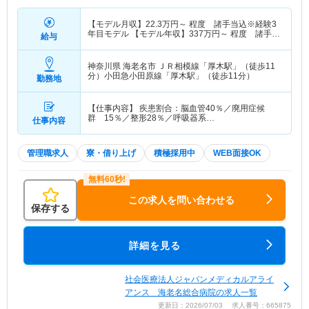
【モデル月収】
22.3
万円～
程度 諸手当込※経験3
年目モデル 【モデル年収】
337
万円～
程度 諸手当
給与
込※経験3年目モデル
神奈川県 海老名市
ＪＲ相模線「厚木駅」（徒歩11
分）小田急小田原線「厚木駅」（徒歩11分）
勤務地
【仕事内容】 疾患割合：脳血管40％／廃用症候
群 15％／整形28％／呼吸器系…
仕事内容
管理職求人
寮・借り上げ
積極採用中
WEB面接OK
この求人を問い合わせる
保存する
詳細を見る
社会医療法人ジャパンメディカルアライ
アンス 海老名総合病院の求人一覧
更新日：2026/07/03 求人番号：665875