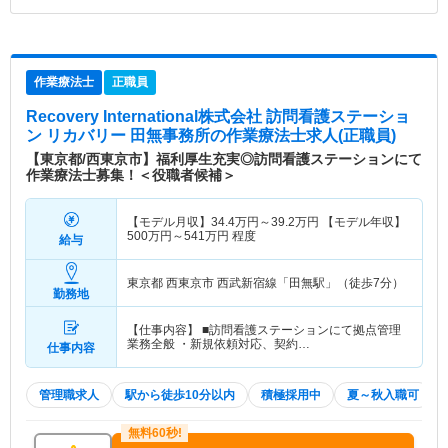
作業療法士
正職員
Recovery International株式会社 訪問看護ステーショ
ン リカバリー 田無事務所
の作業療法士求人(正職員)
【東京都/西東京市】福利厚生充実◎訪問看護ステーションにて
作業療法士募集！＜役職者候補＞
【モデル月収】
34.4
万円～
39.2
万円
【モデル年収】
500
万円～
541
万円
程度
給与
東京都 西東京市
西武新宿線「田無駅」（徒歩7分）
勤務地
【仕事内容】 ■訪問看護ステーションにて拠点管理
業務全般 ・新規依頼対応、契約…
仕事内容
管理職求人
駅から徒歩10分以内
積極採用中
夏～秋入職可