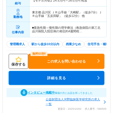
【モデル月収】
24.5
万円～
26.0
万円
程度
給与
東京都 品川区
ＪＲ山手線「大崎駅」（徒歩7分）Ｊ
Ｒ山手線「五反田駅」（徒歩12分） 他
勤務地
■亜急性期～慢性期の理学療法（救急病院の第三北
品川病院入院症例の発症約4週間程…
仕事内容
管理職求人
駅から徒歩10分以内
残業少なめ
住宅手当・補助
この求人を問い合わせる
保存する
詳細を見る
インタビュー掲載中
職場の方にお話を伺ってきました
公益財団法人河野臨牀医学研究所の求人
一覧
更新日：2025/10/02 求人番号：596505