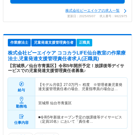
株式会社ピーエイケアの求人一覧
更新日：2025/05/07 求人番号：9822975
作業療法士
児童発達支援管理責任者
正職員
株式会社ピーエイケア ココカラLIFE仙台教室
の作業療
法士,児童発達支援管理責任者求人(正職員)
【宮城県／仙台市青葉区】令和5年開所予定！放課後等デイサ
ービスでの児童発達支援管理責任者募集♪
【モデル月収】
27.0
万円～
程度 ※管理者兼児童発
達支援管理責任者の場合、児童指導員の場合は
給与
170,000円～
宮城県 仙台市青葉区
勤務地
■令和5年新規オープン予定の放課後等デイサービス
（定員10名）において「責任者…
仕事内容