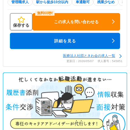
管理職求人
駅から徒歩10分以内
車通勤可
残業少なめ
積極
この求人を問い合わせる
保存する
詳細を見る
医療法人社団ときわ会の求人一覧
更新日：2026/05/07 求人番号：545851