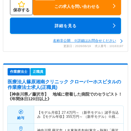
この求人を問い合わせる
保存する
詳細を見る
名称非公開 ※詳細はお問合せください
更新日：2026/06/19 求人番号：10163197
作業療法士
正職員
医療法人篠原湘南クリニック クローバーホスピタル
の
作業療法士求人(正職員)
【神奈川県／藤沢市】 地域に密着した病院でのセラピスト！
《年間休日120日以上》
【モデル月収】
27.4
万円～
（新卒モデル）諸手当込
み 【モデル年収】
355
万円～
（新卒モデル）※残業
給与
代含まず
神奈川県 藤沢市
ＪＲ東海道本線(東京－熱海)「藤沢