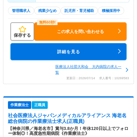
管理職求人
残業少なめ
託児所・育児補助
積極採用中
この求人を問い合わせる
保存する
詳細を見る
医療法人社団大和会 大内病院の求人一
覧
更新日：2026/07/14 求人番号：10269583
作業療法士
正職員
社会医療法人ジャパンメディカルアライアンス 海老名
総合病院
の作業療法士求人(正職員)
【神奈川県／海老名市】賞与3.8か月！年休120日以上でフォロ
ー体制◎！高度急性期病院《作業療法士》