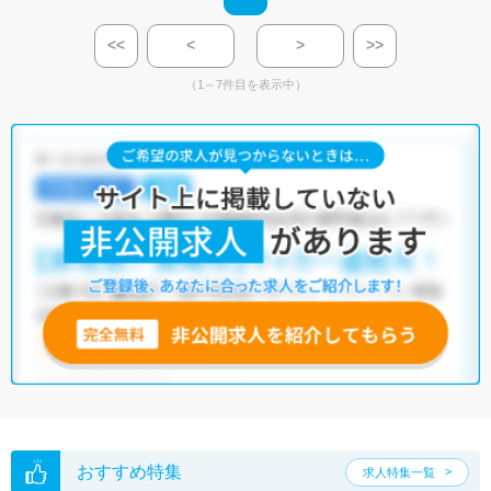
<<
<
>
>>
（1～7件目を表示中）
おすすめ特集
求人特集一覧