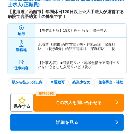
士求人(正職員)
【北海道／函館市】年間休日120日以上☆大手法人が運営する
病院で言語聴覚士の募集です！
【モデル月収】
18.0
万円～
程度 諸手当込
給与
北海道 函館市
函館市電宝来・谷地頭線「深堀町
駅」（徒歩5分）函館市電本線「深堀町駅」（徒歩5
勤務地
分）
【仕事内容】 ■回復期リハ・地域包括ケア病棟のリ
ハを中心とした入院リハビリ及び…
仕事内容
駅から徒歩5分以内
車通勤可
残業少なめ
住宅手当・補助
この求人を問い合わせる
保存する
詳細を見る