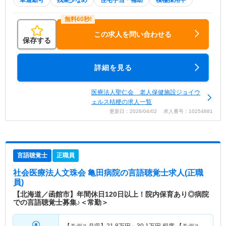
車通勤可
残業少なめ
住宅手当・補助
積極採用中
この求人を問い合わせる
保存する
詳細を見る
医療法人聖仁会 老人保健施設ジョイウ
ェルス桔梗の求人一覧
更新日：2026/04/02 求人番号：10254881
言語聴覚士
正職員
社会医療法人文珠会 亀田病院
の言語聴覚士求人(正職
員)
【北海道／函館市】年間休日120日以上！院内保育あり◎病院
での言語聴覚士募集♪＜常勤＞