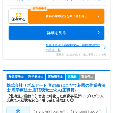
最新の募集状況を問い合わせる
保存する
詳細を見る
社会医療法人函館博栄会 函館渡辺病院
の求人一覧
更新日：2025/06/23 求人番号：9777196
作業療法士
理学療法士
言語聴覚士
正職員
募集停止
株式会社リズムアート 音の森 はこだて花園
の作業療法
士,理学療法士,言語聴覚士求人(正職員)
【北海道／函館市】音楽に特化した療育事業所♪／プログラム
充実で未経験も安心／引っ越し補助あり◎
【モデル月収】
23.0
万円～
【モデル年収】
322
万円