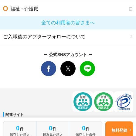
福祉・介護職
全ての利用者の皆さまへ
ご入職後のアフターフォローについて
公式SNSアカウント
関連サイト
マイナビDOCTOR
│
マイナビ看護師
│
マイナビ薬剤師
│
マイナビ保育士
0
0
0
件
件
件
運営会社
無料登録
保存した求人
最近見た求人
保存した条件
会社概要
│
ご利用規約
│
個人情報保護方針
│
サイトマップ
│
お問い合わせ