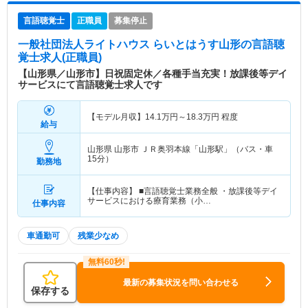
言語聴覚士
正職員
募集停止
一般社団法人ライトハウス らいとはうす山形
の言語聴
覚士求人(正職員)
【山形県／山形市】日祝固定休／各種手当充実！放課後等デイ
サービスにて言語聴覚士求人です
【モデル月収】
14.1
万円～
18.3
万円
程度
給与
山形県 山形市
ＪＲ奥羽本線「山形駅」（バス・車
15分）
勤務地
【仕事内容】 ■言語聴覚士業務全般 ・放課後等デイ
サービスにおける療育業務（小…
仕事内容
車通勤可
残業少なめ
最新の募集状況を問い合わせる
保存する