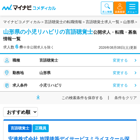
マイナビコメディカル
言語聴覚士の転職情報
言語聴覚士求人一覧
山形県
山形県の小児リハビリの言語聴覚士
公開求人・転職・募集
情報一覧
6
求人数
件
※非公開求人を除く
2026年08月08日(土)更新
職種
言語聴覚士
変更する
勤務地
山形県
変更する
求人条件
小児リハビリ
変更する
この検索条件を保存する
条件をクリア
言語聴覚士
正職員
安達株式会社 放課後等デイサービスミライスクール深