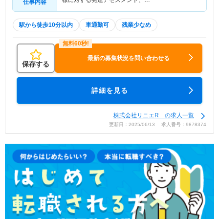
様に対する発達アセスメント、…
仕事内容
駅から徒歩10分以内
車通勤可
残業少なめ
最新の募集状況を問い合わせる
保存する
詳細を見る
株式会社リニエR の求人一覧
更新日：2025/06/13 求人番号：9878374