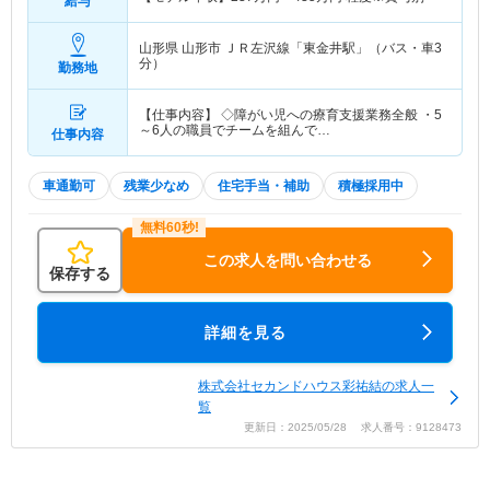
給与
山形県 山形市
ＪＲ左沢線「東金井駅」（バス・車3
分）
勤務地
【仕事内容】 ◇障がい児への療育支援業務全般 ・5
～6人の職員でチームを組んで…
仕事内容
車通勤可
残業少なめ
住宅手当・補助
積極採用中
この求人を問い合わせる
保存する
詳細を見る
株式会社セカンドハウス彩祐結の求人一
覧
更新日：2025/05/28 求人番号：9128473