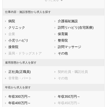
東京都
神奈川県
新潟県
山梨県
長野県
富山県
仕事内容・施設形態から求人を探す
石川県
福井県
岐阜県
静岡県
病院
愛知県
介護福祉施設
三重県
滋賀県
クリニック
京都府
訪問リハビリ(在宅医療)
大阪府
兵庫県
企業
奈良県
保育園
和歌山県
鳥取県
小児リハビリ
島根県
整骨院
岡山県
広島県
接骨院
山口県
訪問マッサージ
徳島県
香川県
薬局・ドラッグストア
愛媛県
その他
高知県
福岡県
佐賀県
長崎県
雇用形態から求人を探す
熊本県
大分県
宮崎県
正社員(正職員)
契約社員・嘱託社員
鹿児島県
沖縄県
非常勤・パート
その他
年収から求人を探す
年収300万円～
年収350万円～
年収400万円～
年収450万円～