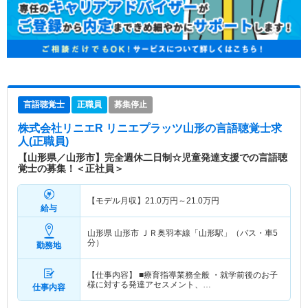
言語聴覚士
正職員
募集停止
株式会社リニエR リニエプラッツ山形
の言語聴覚士求
人(正職員)
【山形県／山形市】完全週休二日制☆児童発達支援での言語聴
覚士の募集！＜正社員＞
【モデル月収】
21.0
万円～
21.0
万円
給与
山形県 山形市
ＪＲ奥羽本線「山形駅」（バス・車5
分）
勤務地
【仕事内容】 ■療育指導業務全般 ・就学前後のお子
様に対する発達アセスメント、…
仕事内容