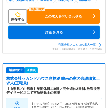
駅から徒歩5分以内
車通勤可
残業少なめ
積極採用中
この求人を問い合わせる
保存する
詳細を見る
有限会社スエヒロの求人一覧
更新日：2026/01/05 求人番号：10120516
言語聴覚士
正職員
株式会社セカンドハウス彩祐結 嶋南の家
の言語聴覚士
求人(正職員)
【山形県／山形市】年間休日119日／完全週休2日制♪放課後等
デイサービスにて言語聴覚士の募集
【モデル月収】
19.8
万円～
36.3
万円
程度※諸手当込
【モデル年収】
237
万円～
435
万円
程度※賞与別