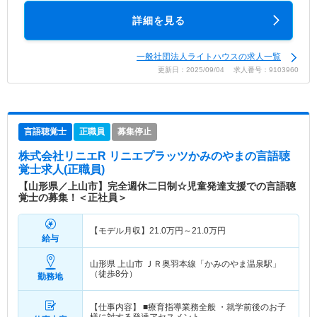
詳細を見る
一般社団法人ライトハウスの求人一覧
更新日：2025/09/04 求人番号：9103960
言語聴覚士
正職員
募集停止
株式会社リニエR リニエプラッツかみのやま
の言語聴
覚士求人(正職員)
【山形県／上山市】完全週休二日制☆児童発達支援での言語聴
覚士の募集！＜正社員＞
【モデル月収】
21.0
万円～
21.0
万円
給与
山形県 上山市
ＪＲ奥羽本線「かみのやま温泉駅」
（徒歩8分）
勤務地
【仕事内容】 ■療育指導業務全般 ・就学前後のお子