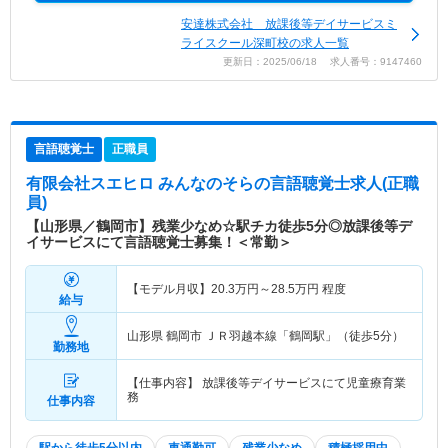
安達株式会社 放課後等デイサービスミ
ライスクール深町校の求人一覧
更新日：2025/06/18 求人番号：9147460
言語聴覚士
正職員
有限会社スエヒロ みんなのそら
の言語聴覚士求人(正職
員)
【山形県／鶴岡市】残業少なめ☆駅チカ徒歩5分◎放課後等デ
イサービスにて言語聴覚士募集！＜常勤＞
【モデル月収】
20.3
万円～
28.5
万円
程度
給与
山形県 鶴岡市
ＪＲ羽越本線「鶴岡駅」（徒歩5分）
勤務地
【仕事内容】 放課後等デイサービスにて児童療育業
務
仕事内容