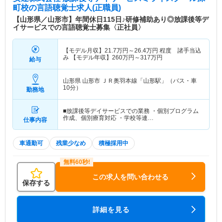
町校
の言語聴覚士求人(正職員)
【山形県／山形市】年間休日115日♪研修補助あり◎放課後等デ
イサービスでの言語聴覚士募集〈正社員〉
【モデル月収】
21.7
万円～
26.4
万円
程度 諸手当込
み 【モデル年収】
260
万円～
317
万円
給与
山形県 山形市
ＪＲ奥羽本線「山形駅」（バス・車
10分）
勤務地
■放課後等デイサービスでの業務 ・個別プログラム
作成、個別療育対応 ・学校等連…
仕事内容
車通勤可
残業少なめ
積極採用中
この求人を問い合わせる
保存する
詳細を見る