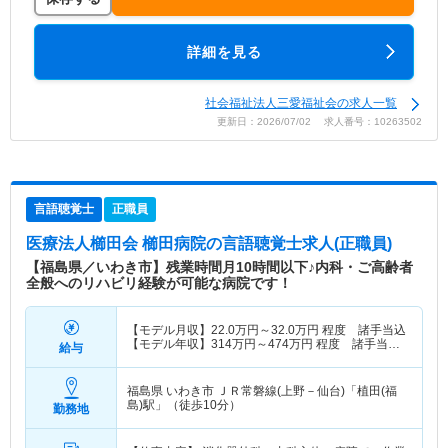
詳細を見る
社会福祉法人三愛福祉会の求人一覧
更新日：2026/07/02 求人番号：10263502
言語聴覚士
正職員
医療法人櫛田会 櫛田病院
の言語聴覚士求人(正職員)
【福島県／いわき市】残業時間月10時間以下♪内科・ご高齢者
全般へのリハビリ経験が可能な病院です！
【モデル月収】
22.0
万円～
32.0
万円
程度 諸手当込
【モデル年収】
314
万円～
474
万円
程度 諸手当・
給与
賞与込
福島県 いわき市
ＪＲ常磐線(上野－仙台)「植田(福
島)駅」（徒歩10分）
勤務地