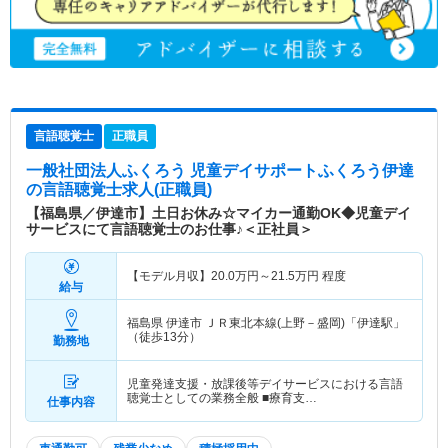
言語聴覚士
正職員
一般社団法人ふくろう 児童デイサポートふくろう伊達
の言語聴覚士求人(正職員)
【福島県／伊達市】土日お休み☆マイカー通勤OK◆児童デイ
サービスにて言語聴覚士のお仕事♪＜正社員＞
【モデル月収】
20.0
万円～
21.5
万円
程度
給与
福島県 伊達市
ＪＲ東北本線(上野－盛岡)「伊達駅」
（徒歩13分）
勤務地
児童発達支援・放課後等デイサービスにおける言語
聴覚士としての業務全般 ■療育支…
仕事内容