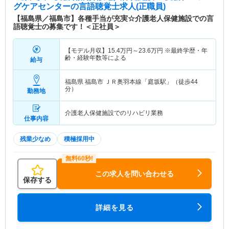
グケアセンター
の言語聴覚士求人(正職員)
【福島県／福島市】各種手当が充実☆介護老人保健施設での言
語聴覚士の募集です！＜正社員＞
【モデル月収】
15.4
万円～
23.6
万円
※最終学歴・年
齢・経験年数等による
給与
福島県 福島市
ＪＲ奥羽本線「庭坂駅」（徒歩44
分）
勤務地
介護老人保健施設でのリハビリ業務
仕事内容
残業少なめ
積極採用中
この求人を問い合わせる
保存する
詳細を見る