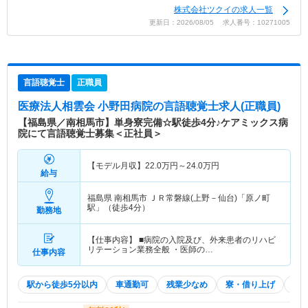
株式会社ツクイの求人一覧
更新日：2026/08/05 求人番号：10271005
言語聴覚士
正職員
医療法人相雲会 小野田病院
の言語聴覚士求人(正職員)
【福島県／南相馬市】単身寮完備☆駅徒歩4分♪ケアミックス病
院にて言語聴覚士募集＜正社員＞
【モデル月収】
22.0
万円～
24.0
万円
給与
福島県 南相馬市
ＪＲ常磐線(上野－仙台)「原ノ町
駅」（徒歩4分）
勤務地
【仕事内容】 ■病院の入院及び、外来患者のリハビ
リテーション業務全般 ・医師の…
仕事内容
駅から徒歩5分以内
車通勤可
残業少なめ
寮・借り上げ
積