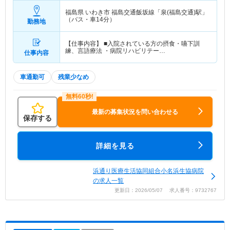
福島県 いわき市
福島交通飯坂線「泉(福島交通)駅」
（バス・車14分）
勤務地
【仕事内容】 ■入院されている方の摂食・嚥下訓
練、言語療法 ・病院リハビリテー…
仕事内容
車通勤可
残業少なめ
最新の募集状況を問い合わせる
保存する
詳細を見る
浜通り医療生活協同組合小名浜生協病院
の求人一覧
更新日：2026/05/07 求人番号：9732767