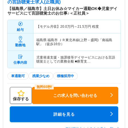
の言語聴覚士求人(正職員)
【福島県／福島市】土日お休み☆マイカー通勤OK◆児童デイ
サービスにて言語聴覚士のお仕事♪＜正社員＞
【モデル月収】
20.0
万円～
21.5
万円
程度
給与
福島県 福島市
ＪＲ東北本線(上野－盛岡)「南福島
駅」（徒歩16分）
勤務地
児童発達支援・放課後等デイサービスにおける言語
聴覚士としての業務全般 ■療育支…
仕事内容
車通勤可
残業少なめ
積極採用中
この求人を問い合わせる
保存する
詳細を見る