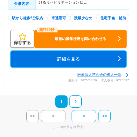
けるリハビリテーション 口…
仕事内容
駅から徒歩5分以内
車通勤可
残業少なめ
住宅手当・補助
最新の募集状況を問い合わせる
保存する
詳細を見る
医療法人慈久会の求人一覧
更新日：2025/06/26 求人番号：9775597
1
2
<<
<
>
>>
（1～20件目を表示中）