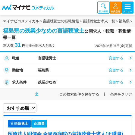
マイナビコメディカル
言語聴覚士の転職情報
言語聴覚士求人一覧
福島県
福島県の残業少なめの言語聴覚士
公開求人・転職・募集情
報一覧
31
求人数
件
※非公開求人を除く
2026年08月07日(金)更新
職種
言語聴覚士
変更する
勤務地
福島県
変更する
求人条件
残業少なめ
変更する
この検索条件を保存する
条件をクリア
言語聴覚士
正職員
医療法人明信会 今泉西病院
の言語聴覚士求人(正職員)