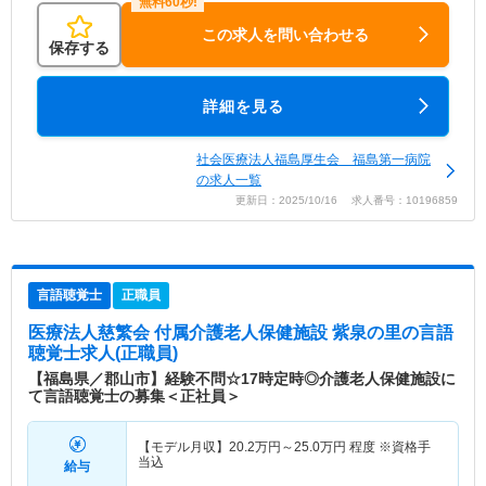
この求人を問い合わせる
保存する
詳細を見る
社会医療法人福島厚生会 福島第一病院
の求人一覧
更新日：2025/10/16 求人番号：10196859
言語聴覚士
正職員
医療法人慈繁会 付属介護老人保健施設 紫泉の里
の言語
聴覚士求人(正職員)
【福島県／郡山市】経験不問☆17時定時◎介護老人保健施設に
て言語聴覚士の募集＜正社員＞
【モデル月収】
20.2
万円～
25.0
万円
程度 ※資格手
当込
給与