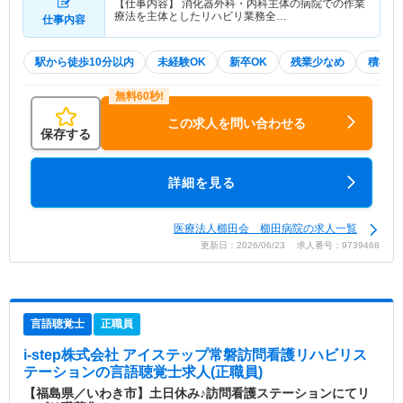
【仕事内容】 消化器外科・内科主体の病院での作業
療法を主体としたリハビリ業務全…
仕事内容
駅から徒歩10分以内
未経験OK
新卒OK
残業少なめ
積極採
この求人を問い合わせる
保存する
詳細を見る
医療法人櫛田会 櫛田病院の求人一覧
更新日：2026/06/23 求人番号：9739468
言語聴覚士
正職員
i-step株式会社 アイステップ常磐訪問看護リハビリス
テーション
の言語聴覚士求人(正職員)
【福島県／いわき市】土日休み♪訪問看護ステーションにてリ