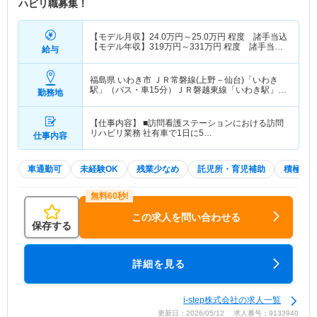
ハビリ職募集！
【モデル月収】
24.0
万円～
25.0
万円
程度 諸手当込
【モデル年収】
319
万円～
331
万円
程度 諸手当・
給与
賞与込
福島県 いわき市
ＪＲ常磐線(上野－仙台)「いわき
駅」（バス・車15分）ＪＲ磐越東線「いわき駅」
勤務地
（バス・車15分）
【仕事内容】 ■訪問看護ステーションにおける訪問
リハビリ業務 社有車で1日に5…
仕事内容
車通勤可
未経験OK
残業少なめ
託児所・育児補助
積極採
この求人を問い合わせる
保存する
詳細を見る
i-step株式会社の求人一覧
更新日：2026/05/12 求人番号：9133940