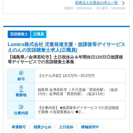
医療法人生愛会の求人一覧
更新日：2025/03/21 求人番号：10129186
言語聴覚士
正職員
Lumics株式会社 児童発達支援・放課後等デイサービス
えのん
の言語聴覚士求人(正職員)
【福島県／会津若松市】土日祝休み＆年間休日120日◎放課後
等デイサービスでの言語聴覚士募集
【モデル月収】
18.5
万円～
20.0
万円
給与
福島県 会津若松市
ＪＲ只見線「西若松駅」（徒歩
13分）会津鉄道「西若松駅」（徒歩13分）
勤務地
【仕事内容】 ■放課後等デイサービスでの言語聴覚
士業務 ※送迎業務あり ◆2…
仕事内容
車通勤可
残業少なめ
土日祝休
積極採用中