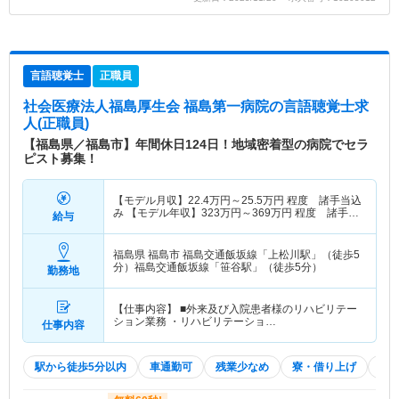
言語聴覚士
正職員
社会医療法人福島厚生会 福島第一病院
の言語聴覚士求
人(正職員)
【福島県／福島市】年間休日124日！地域密着型の病院でセラ
ピスト募集！
【モデル月収】
22.4
万円～
25.5
万円
程度 諸手当込
み 【モデル年収】
323
万円～
369
万円
程度 諸手
給与
当・賞与込み
福島県 福島市
福島交通飯坂線「上松川駅」（徒歩5
分）福島交通飯坂線「笹谷駅」（徒歩5分）
勤務地
【仕事内容】 ■外来及び入院患者様のリハビリテー
ション業務 ・リハビリテーショ…
仕事内容
駅から徒歩5分以内
車通勤可
残業少なめ
寮・借り上げ
託