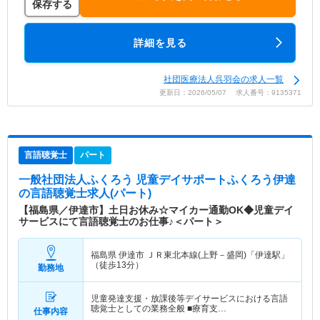
保存する
詳細を見る
社団医療法人呉羽会の求人一覧
更新日：2026/05/07 求人番号：9135371
言語聴覚士
パート
一般社団法人ふくろう 児童デイサポートふくろう伊達
の言語聴覚士求人(パート)
【福島県／伊達市】土日お休み☆マイカー通勤OK◆児童デイ
サービスにて言語聴覚士のお仕事♪＜パート＞
福島県 伊達市
ＪＲ東北本線(上野－盛岡)「伊達駅」
（徒歩13分）
勤務地
児童発達支援・放課後等デイサービスにおける言語
聴覚士としての業務全般 ■療育支…
仕事内容