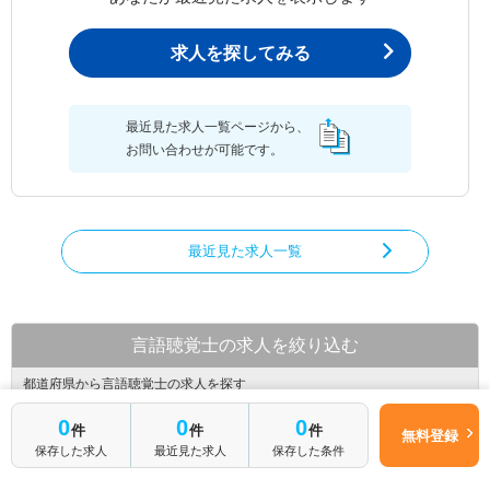
求人を探してみる
最近見た求人一覧ページから、
お問い合わせが可能です。
最近見た求人一覧
言語聴覚士の求人を絞り込む
都道府県から言語聴覚士の求人を探す
0
0
0
北海道
青森県
岩手県
件
件
件
無料登録
保存した求人
最近見た求人
保存した条件
宮城県
秋田県
山形県
福島県
茨城県
栃木県