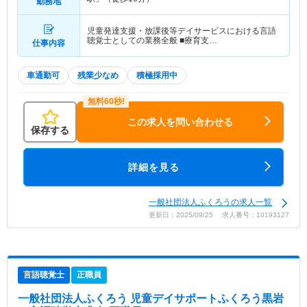
勤務地
児童発達支援・放課後等デイサービスにおける言語
聴覚士としての業務全般 ■療育支…
仕事内容
車通勤可
残業少なめ
積極採用中
この求人を問い合わせる
保存する
詳細を見る
一般社団法人ふくろうの求人一覧
更新日：2025/09/25 求人番号：10193127
言語聴覚士
正職員
一般社団法人ふくろう 児童デイサポートふくろう黒岩