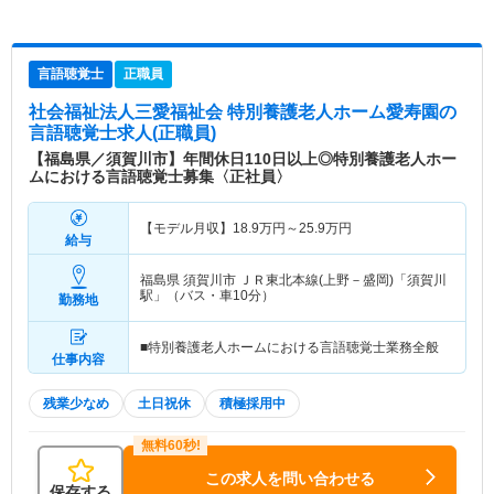
言語聴覚士
正職員
社会福祉法人三愛福祉会 特別養護老人ホーム愛寿園
の
言語聴覚士求人(正職員)
【福島県／須賀川市】年間休日110日以上◎特別養護老人ホー
ムにおける言語聴覚士募集〈正社員〉
【モデル月収】
18.9
万円～
25.9
万円
給与
福島県 須賀川市
ＪＲ東北本線(上野－盛岡)「須賀川
駅」（バス・車10分）
勤務地
■特別養護老人ホームにおける言語聴覚士業務全般
仕事内容
残業少なめ
土日祝休
積極採用中
この求人を問い合わせる
保存する