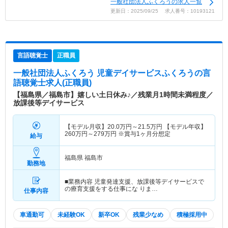
一般社団法人ふくろうの求人一覧
更新日：2025/09/25 求人番号：10193121
言語聴覚士
正職員
一般社団法人ふくろう 児童デイサービスふくろう
の言
語聴覚士求人(正職員)
【福島県／福島市】嬉しい土日休み♪／残業月1時間未満程度／
放課後等デイサービス
【モデル月収】
20.0
万円～
21.5
万円
【モデル年収】
260
万円～
279
万円
※賞与1ヶ月分想定
給与
福島県 福島市
勤務地
■業務内容 児童発達支援、放課後等デイサービスで
の療育支援をする仕事にな りま…
仕事内容
車通勤可
未経験OK
新卒OK
残業少なめ
積極採用中