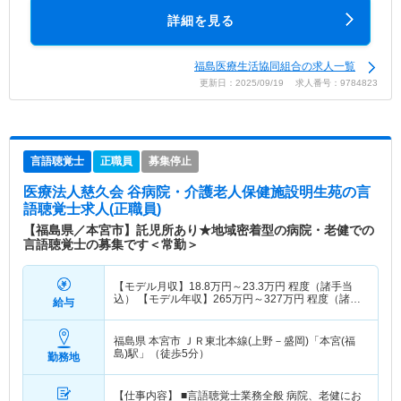
詳細を見る
福島医療生活協同組合の求人一覧
更新日：2025/09/19 求人番号：9784823
言語聴覚士
正職員
募集停止
医療法人慈久会 谷病院・介護老人保健施設明生苑
の言
語聴覚士求人(正職員)
【福島県／本宮市】託児所あり★地域密着型の病院・老健での
言語聴覚士の募集です＜常勤＞
【モデル月収】
18.8
万円～
23.3
万円
程度（諸手当
込） 【モデル年収】
265
万円～
327
万円
程度（諸手
給与
当込）
福島県 本宮市
ＪＲ東北本線(上野－盛岡)「本宮(福
島)駅」（徒歩5分）
勤務地
【仕事内容】 ■言語聴覚士業務全般 病院、老健にお