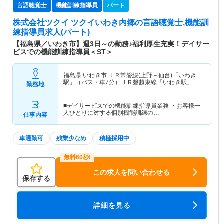
言語聴覚士
機能訓練指導員
パート
株式会社ツクイ ツクイいわき内郷
の言語聴覚士,機能訓
練指導員求人(パート)
【福島県／いわき市】週3日～の勤務♪福利厚生充実！デイサー
ビスでの機能訓練指導員＜ST＞
福島県 いわき市
ＪＲ常磐線(上野－仙台)「いわき
駅」（バス・車7分）ＪＲ磐越東線「いわき駅」
勤務地
（バス・車7分）
■デイサービスでの機能訓練指導員業務 ・お客様一
人ひとりに対する個別機能訓練の…
仕事内容
車通勤可
残業少なめ
積極採用中
この求人を問い合わせる
保存する
詳細を見る