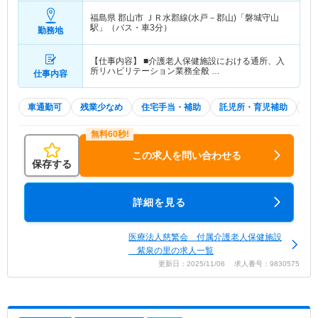
福島県 郡山市
ＪＲ水郡線(水戸－郡山)「磐城守山
駅」（バス・車3分）
勤務地
【仕事内容】 ■介護老人保健施設における通所、入
所リハビリテーション業務全般 …
仕事内容
車通勤可
残業少なめ
住宅手当・補助
託児所・育児補助
積
この求人を問い合わせる
保存する
詳細を見る
医療法人慈繁会 付属介護老人保健施設
紫泉の里の求人一覧
更新日：2025/11/06 求人番号：9830575