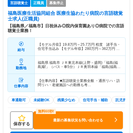
言語聴覚士
正職員
募集停止
福島医療生活協同組合 医療生協わたり病院
の言語聴覚
士求人(正職員)
【福島県／福島市】日祝休み◎院内保育園あり◎病院での言語
聴覚士業務！
【モデル月収】
19.8
万円～
25.7
万円
程度 諸手当・
住宅手当込み 【モデル年収】
280
万円～
362
万円
程
給与
度 諸手当・賞与込み
福島県 福島市
ＪＲ東北本線(上野－盛岡)「福島(福
島)駅」（バス・車5分）ＪＲ奥羽本線「福島(福島)
勤務地
駅」（バス・車5分） 他
【仕事内容】 ■言語聴覚士業務全般 ・通所リハ・訪
問リハ・老健施設への勤務も考…
仕事内容
車通勤可
未経験OK
残業少なめ
住宅手当・補助
託児所・
最新の募集状況を問い合わせる
保存する