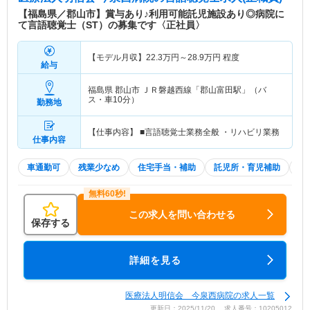
【福島県／郡山市】賞与あり♪利用可能託児施設あり◎病院に
て言語聴覚士（ST）の募集です〈正社員〉
【モデル月収】
22.3
万円～
28.9
万円
程度
給与
福島県 郡山市
ＪＲ磐越西線「郡山富田駅」（バ
ス・車10分）
勤務地
【仕事内容】 ■言語聴覚士業務全般 ・リハビリ業務
仕事内容
車通勤可
残業少なめ
住宅手当・補助
託児所・育児補助
積
この求人を問い合わせる
保存する
詳細を見る
医療法人明信会 今泉西病院の求人一覧
更新日：2025/11/20 求人番号：10205012