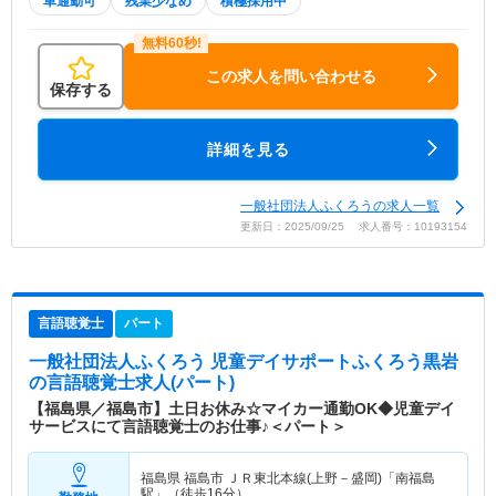
車通勤可
残業少なめ
積極採用中
この求人を問い合わせる
保存する
詳細を見る
一般社団法人ふくろうの求人一覧
更新日：2025/09/25 求人番号：10193154
言語聴覚士
パート
一般社団法人ふくろう 児童デイサポートふくろう黒岩
の言語聴覚士求人(パート)
【福島県／福島市】土日お休み☆マイカー通勤OK◆児童デイ
サービスにて言語聴覚士のお仕事♪＜パート＞
福島県 福島市
ＪＲ東北本線(上野－盛岡)「南福島
駅」（徒歩16分）