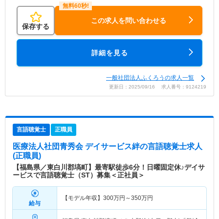
この求人を問い合わせる
保存する
詳細を見る
一般社団法人ふくろうの求人一覧
更新日：2025/09/16 求人番号：9124219
言語聴覚士
正職員
医療法人社団青秀会 デイサービス絆
の言語聴覚士求人
(正職員)
【福島県／東白川郡塙町】最寄駅徒歩6分！日曜固定休♪デイサ
ービスで言語聴覚士（ST）募集＜正社員＞
【モデル年収】
300
万円～
350
万円
給与