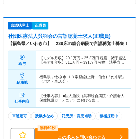
言語聴覚士
正職員
社団医療法人呉羽会
の言語聴覚士求人(正職員)
【福島県／いわき市】 239床の総合病院で言語聴覚士募集！
【モデル月収】
20.1
万円～
25.3
万円
程度 諸手当込
【モデル年収】
311
万円～
391
万円
程度 諸手当・
給与
賞与込
福島県 いわき市
ＪＲ常磐線(上野－仙台)「勿来駅」
（バス・車10分）
勤務地
【仕事内容】 ■法人施設（呉羽総合病院・介護老人
保健施設ガーデニア）における言…
仕事内容
車通勤可
残業少なめ
託児所・育児補助
積極採用中
この求人を問い合わせる