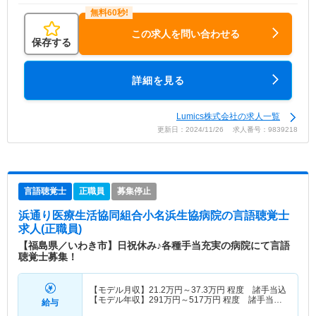
この求人を問い合わせる
保存する
詳細を見る
Lumics株式会社の求人一覧
更新日：2024/11/26 求人番号：9839218
言語聴覚士
正職員
募集停止
浜通り医療生活協同組合小名浜生協病院
の言語聴覚士
求人(正職員)
【福島県／いわき市】日祝休み♪各種手当充実の病院にて言語
聴覚士募集！
【モデル月収】
21.2
万円～
37.3
万円
程度 諸手当込
【モデル年収】
291
万円～
517
万円
程度 諸手当・
給与
賞与込み