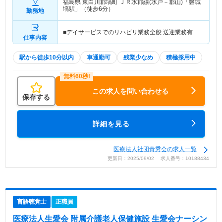
福島県 東白川郡塙町
ＪＲ水郡線(水戸－郡山)「磐城
塙駅」（徒歩6分）
勤務地
■デイサービスでのリハビリ業務全般 送迎業務有
仕事内容
駅から徒歩10分以内
車通勤可
残業少なめ
積極採用中
この求人を問い合わせる
保存する
詳細を見る
医療法人社団青秀会の求人一覧
更新日：2025/09/02 求人番号：10188434
言語聴覚士
正職員
医療法人生愛会 附属介護老人保健施設 生愛会ナーシン