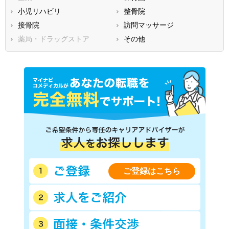
鳥取県
小児リハビリ
島根県
整骨院
岡山県
広島県
接骨院
山口県
訪問マッサージ
徳島県
香川県
薬局・ドラッグストア
愛媛県
その他
高知県
福岡県
佐賀県
長崎県
熊本県
大分県
宮崎県
鹿児島県
沖縄県
ご登録はこちら