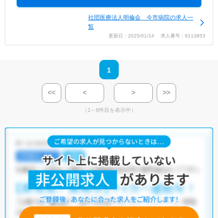
社団医療法人明倫会 今市病院の求人一
覧
更新日：2025/01/14 求人番号：9113853
1
<<
<
>
>>
（1～8件目を表示中）