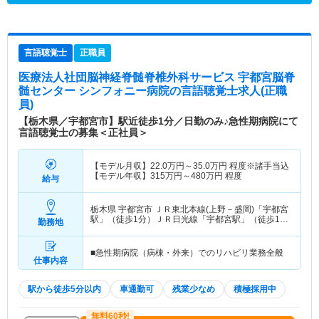
言語聴覚士
正職員
医療法人社団脳神経脊髄脊椎外科サービス 宇都宮脳脊
髄センター シンフォニー病院
の言語聴覚士求人(正職
員)
【栃木県／宇都宮市】駅近徒歩1分／日勤のみ♪急性期病院にて
言語聴覚士の募集＜正社員＞
【モデル月収】
22.0
万円～
35.0
万円
程度※諸手当込
【モデル年収】
315
万円～
480
万円
程度
給与
栃木県 宇都宮市
ＪＲ東北本線(上野－盛岡)「宇都宮
駅」（徒歩1分）ＪＲ日光線「宇都宮駅」（徒歩1
勤務地
分）
■急性期病院（病棟・外来）でのリハビリ業務全般
仕事内容
駅から徒歩5分以内
車通勤可
残業少なめ
積極採用中