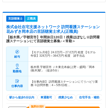
言語聴覚士
正職員
株式会社在宅支援ネットワーク 訪問看護ステーション
花みずき岡本店
の言語聴覚士求人(正職員)
【栃木県／宇都宮市】年間休日120日！残業ほぼなし☆訪問看
護ステーションにて言語聴覚士募集♪＜常勤＞
【モデル月収】
24.0
万円～
27.0
万円
程度 【モデル
年収】
328
万円～
364
万円
程度 諸手当込
給与
栃木県 宇都宮市
ＪＲ東北本線(上野－盛岡)「岡本
(栃木)駅」（徒歩5分）
勤務地
【仕事内容】 訪問看護ステーションにてリハビリ業
務 ※訪問件数：4～5件/日程…
仕事内容
駅から徒歩5分以内
車通勤可
残業少なめ
住宅手当・補助