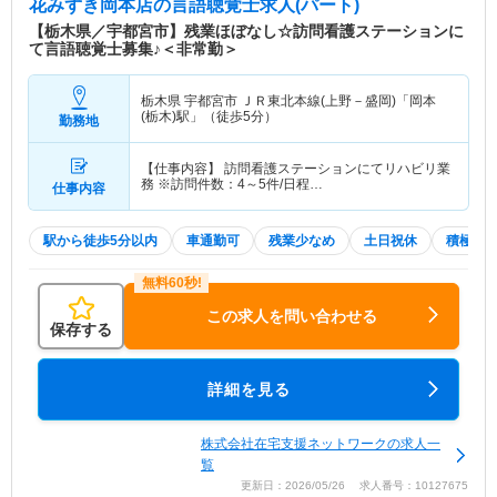
花みずき岡本店
の言語聴覚士求人(パート)
【栃木県／宇都宮市】残業ほぼなし☆訪問看護ステーションに
て言語聴覚士募集♪＜非常勤＞
栃木県 宇都宮市
ＪＲ東北本線(上野－盛岡)「岡本
(栃木)駅」（徒歩5分）
勤務地
【仕事内容】 訪問看護ステーションにてリハビリ業
務 ※訪問件数：4～5件/日程…
仕事内容
駅から徒歩5分以内
車通勤可
残業少なめ
土日祝休
積極採
この求人を問い合わせる
保存する
詳細を見る
株式会社在宅支援ネットワークの求人一
覧
更新日：2026/05/26 求人番号：10127675