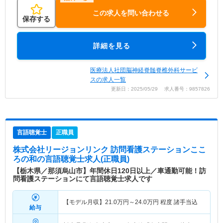
この求人を問い合わせる
保存する
詳細を見る
医療法人社団脳神経脊髄脊椎外科サービ
スの求人一覧
更新日：2025/05/29 求人番号：9857826
言語聴覚士
正職員
株式会社リージョンリンク 訪問看護ステーションここ
ろの和
の言語聴覚士求人(正職員)
【栃木県／那須烏山市】年間休日120日以上／車通勤可能！訪
問看護ステーションにて言語聴覚士求人です
【モデル月収】
21.0
万円～
24.0
万円
程度 諸手当込
給与