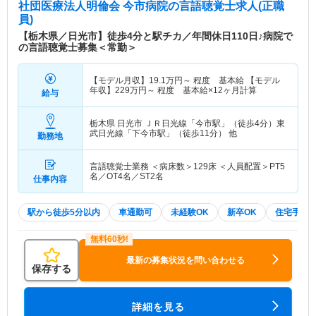
社団医療法人明倫会 今市病院
の言語聴覚士求人(正職
員)
【栃木県／日光市】徒歩4分と駅チカ／年間休日110日♪病院で
の言語聴覚士募集＜常勤＞
【モデル月収】
19.1
万円～
程度 基本給 【モデル
年収】
229
万円～
程度 基本給×12ヶ月計算
給与
栃木県 日光市
ＪＲ日光線「今市駅」（徒歩4分）東
武日光線「下今市駅」（徒歩11分） 他
勤務地
言語聴覚士業務 ＜病床数＞129床 ＜人員配置＞PT5
名／OT4名／ST2名
仕事内容
駅から徒歩5分以内
車通勤可
未経験OK
新卒OK
住宅手当
最新の募集状況を問い合わせる
保存する
詳細を見る