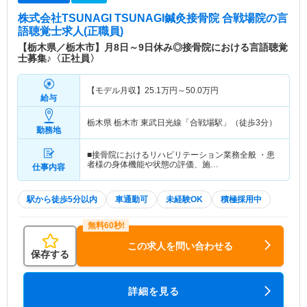
株式会社TSUNAGI TSUNAGI鍼灸接骨院 合戦場院
の言
語聴覚士求人(正職員)
【栃木県／栃木市】月8日～9日休み◎接骨院における言語聴覚
士募集♪〈正社員〉
【モデル月収】
25.1
万円～
50.0
万円
給与
栃木県 栃木市
東武日光線「合戦場駅」（徒歩3分）
勤務地
■接骨院におけるリハビリテーション業務全般 ・患
者様の身体機能や状態の評価、施…
仕事内容
駅から徒歩5分以内
車通勤可
未経験OK
積極採用中
この求人を問い合わせる
保存する
詳細を見る