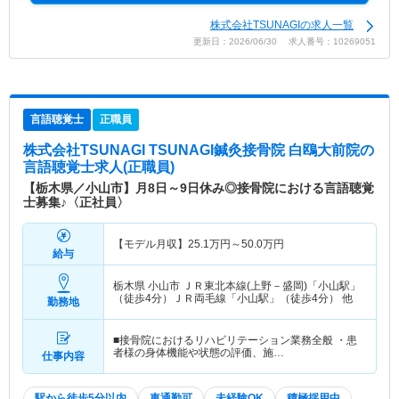
株式会社TSUNAGIの求人一覧
更新日：2026/06/30 求人番号：10269051
言語聴覚士
正職員
株式会社TSUNAGI TSUNAGI鍼灸接骨院 白鴎大前院
の
言語聴覚士求人(正職員)
【栃木県／小山市】月8日～9日休み◎接骨院における言語聴覚
士募集♪〈正社員〉
【モデル月収】
25.1
万円～
50.0
万円
給与
栃木県 小山市
ＪＲ東北本線(上野－盛岡)「小山駅」
（徒歩4分）ＪＲ両毛線「小山駅」（徒歩4分） 他
勤務地
■接骨院におけるリハビリテーション業務全般 ・患
者様の身体機能や状態の評価、施…
仕事内容
駅から徒歩5分以内
車通勤可
未経験OK
積極採用中