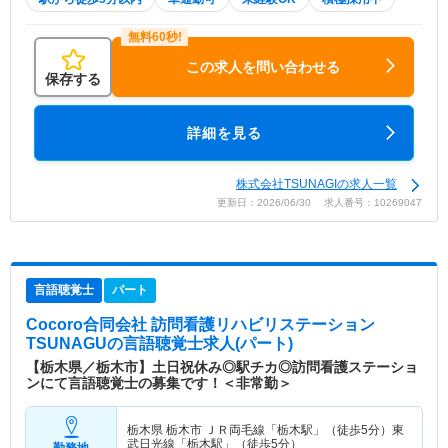
この求人を問い合わせる
保存する
詳細を見る
株式会社TSUNAGIの求人一覧
更新日：2026/06/30 求人番号：10269047
言語聴覚士
パート
Cocoro合同会社 訪問看護リハビリステーション
TSUNAGU
の言語聴覚士求人(パート)
【栃木県／栃木市】土日祝休み◎駅チカ◎訪問看護ステーショ
ンにて言語聴覚士の募集です！＜非常勤＞
栃木県 栃木市
ＪＲ両毛線「栃木駅」（徒歩5分）東
武日光線「栃木駅」（徒歩5分）