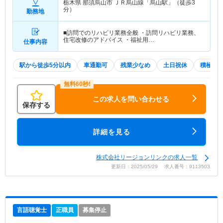
栃木県 那須烏山市
ＪＲ烏山線「烏山駅」（徒歩3
分）
勤務地
■訪問でのリハビリ業務全般 ・訪問リハビリ業務、
住宅改修のアドバイス ・福祉用…
仕事内容
駅から徒歩5分以内
車通勤可
残業少なめ
土日祝休
積極採
この求人を問い合わせる
保存する
詳細を見る
株式会社リージョンリンクの求人一覧
更新日：2025/05/29 求人番号：9113503
言語聴覚士
正職員
募集停止