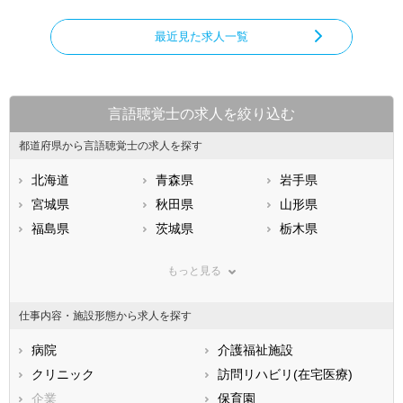
最近見た求人一覧
言語聴覚士の求人を絞り込む
都道府県から言語聴覚士の求人を探す
北海道
青森県
岩手県
宮城県
秋田県
山形県
福島県
茨城県
栃木県
群馬県
埼玉県
千葉県
もっと見る
東京都
神奈川県
新潟県
山梨県
長野県
富山県
仕事内容・施設形態から求人を探す
石川県
福井県
岐阜県
静岡県
病院
愛知県
介護福祉施設
三重県
滋賀県
クリニック
京都府
訪問リハビリ(在宅医療)
大阪府
兵庫県
企業
奈良県
保育園
和歌山県