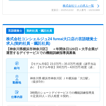
株式会社リィの求人一覧
更新日：2025/12/22 求人番号：10231986
言語聴覚士
契約社員・嘱託社員
株式会社コンシェルジュ24 fureai大口店
の言語聴覚士
求人(契約社員・嘱託社員)
【神奈川県横浜市神奈川区】 ＜年間休日120日＞大手企業が
運営するデイサービスでの機能訓練指導員募集
【モデル月収】
23.0
万円～
35.0
万円
程度（諸手当込
み） 【モデル年収】
300
万円～
420
万円
程度（諸手
給与
当込み）
神奈川県 横浜市神奈川区
ＪＲ横浜線「大口駅」
（徒歩5分）
勤務地
3時間のショートデイサービスでの機能訓練指導員
※定員10人～15人程度 ※契約…
仕事内容