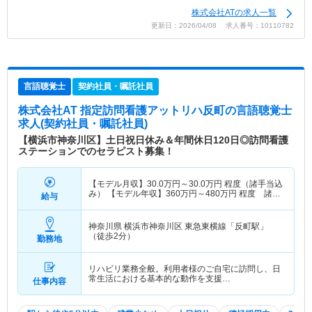
株式会社ATの求人一覧
更新日：2026/04/08 求人番号：10110782
言語聴覚士
契約社員・嘱託社員
株式会社AT 指定訪問看護アットリハ反町
の言語聴覚士
求人(契約社員・嘱託社員)
【横浜市神奈川区】土日祝日休み＆年間休日120日◎訪問看護
ステーションでのセラピスト募集！
【モデル月収】
30.0
万円～
30.0
万円
程度（諸手当込
み） 【モデル年収】
360
万円～
480
万円
程度 諸手
給与
当込み
神奈川県 横浜市神奈川区
東急東横線「反町駅」
（徒歩2分）
勤務地
リハビリ業務全般。利用者様のご自宅に訪問し、日
常生活における基本的な動作を支援…
仕事内容