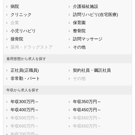
病院
介護福祉施設
香川県
愛媛県
高知県
クリニック
訪問リハビリ(在宅医療)
福岡県
佐賀県
長崎県
企業
保育園
熊本県
大分県
宮崎県
小児リハビリ
整骨院
鹿児島県
沖縄県
接骨院
訪問マッサージ
薬局・ドラッグストア
その他
雇用形態から求人を探す
正社員(正職員)
契約社員・嘱託社員
非常勤・パート
その他
年収から求人を探す
年収300万円～
年収350万円～
年収400万円～
年収450万円～
年収500万円～
年収550万円～
年収600万円～
年収650万円～
年収700万円～