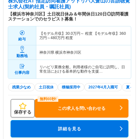
株式会社AT 指定訪問看護アットリハ大倉山
の言語聴覚
士求人(契約社員・嘱託社員)
【横浜市神奈川区】土日祝日休み＆年間休日120日◎訪問看護
ステーションでのセラピスト募集！
【モデル月収】
30.0
万円～
程度 【モデル年収】
360
万円～
480
万円
程度
給与
神奈川県 横浜市神奈川区
勤務地
リハビリ業務全般。利用者様のご自宅に訪問し、日
常生活における基本的な動作を支援…
仕事内容
残業少なめ
土日祝休
積極採用中
2027年4月入職可
夏～秋
この求人を問い合わせる
保存する
詳細を見る