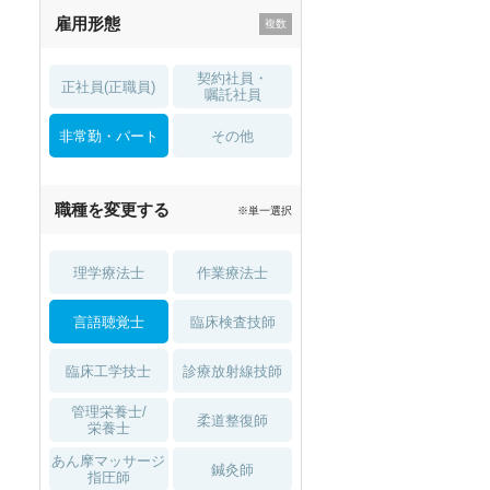
雇用形態
託児所・
住宅手当・補助
育児補助
契約社員・
正社員(正職員)
土日祝休
無資格 OK
嘱託社員
非常勤・パート
積極採用中
WEB面接OK
その他
2027年4月入職可
夏～秋入職可
職種を変更する
※単一選択
1月入職可
理学療法士
作業療法士
言語聴覚士
臨床検査技師
臨床工学技士
診療放射線技師
管理栄養士/
柔道整復師
栄養士
あん摩マッサージ
鍼灸師
指圧師