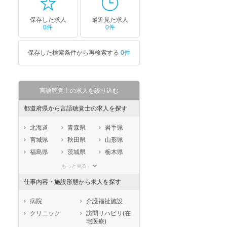
保存した求人
最近見た求人
0件
0件
保存した検索条件から再検索する
0件
言語聴覚士の求人を絞り込む
都道府県から言語聴覚士の求人を探す
北海道
青森県
岩手県
宮城県
秋田県
山形県
福島県
茨城県
栃木県
群馬県
埼玉県
千葉県
もっと見る
東京都
神奈川県
新潟県
仕事内容・施設形態から求人を探す
山梨県
長野県
富山県
石川県
福井県
岐阜県
病院
介護福祉施設
静岡県
愛知県
三重県
クリニック
訪問リハビリ(在
宅医療)
滋賀県
京都府
大阪府