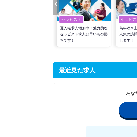
セラピスト
セラピスト
セラピス
転職で高収入を狙う！計画的
夏入職求人増加中！魅力的な
高年収＆
な活動でPTの好条件求人を
セラピスト求人は早いもの勝
人気の訪
見つけるには？
ちです！
します！
最近見た求人
あな