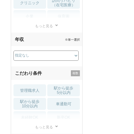
訪問リハビリ
クリニック
（在宅医療）
企業
保育園
もっと見る
小児リハビリ
整骨院
年収
※単一選択
接骨院
訪問マッサージ
薬局・
その他
ドラッグストア
こだわり条件
駅から徒歩
管理職求人
5分以内
駅から徒歩
車通勤可
10分以内
未経験OK
新卒OK
もっと見る
残業少なめ
寮・借り上げ