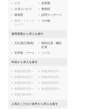
企業
保育園
兵庫県
奈良県
和歌山県
小児リハビリ
整骨院
鳥取県
島根県
岡山県
接骨院
訪問マッサージ
広島県
山口県
徳島県
薬局・ドラッグ
その他
香川県
愛媛県
高知県
ストア
福岡県
佐賀県
長崎県
雇用形態から求人を探す
熊本県
大分県
宮崎県
鹿児島県
沖縄県
正社員(正職員)
契約社員・嘱託
社員
非常勤・パート
その他
年収から求人を探す
年収300万円～
年収350万円～
年収400万円～
年収450万円～
年収500万円～
年収550万円～
年収600万円～
年収650万円～
年収700万円～
人気のこだわり条件から求人を探す