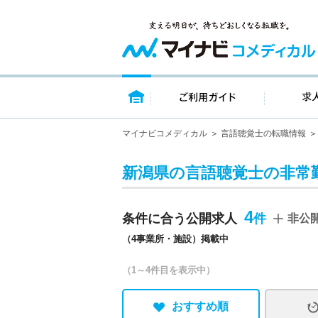
トップページ
ご利用ガイ
マイナビコメディカル
言語聴覚士の転職情報
新潟県の言語聴覚士の非常
4
条件に合う公開求人
非公
（4事業所・施設）掲載中
（1～4件目を表示中）
おすすめ順