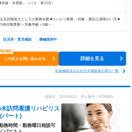
越本線「水原駅」（バス・車12分）
る言語聴覚士としての業務全般 ■リハビリ業務 ・対象：重症心身障がい児 ■
の他付随業務 ＜対象年齢＞0歳～…
託児所・育児補助
積極採用中
詳細を見る
この求人を問い合わせる
社会福祉法人かがやき福祉会の求人一覧
更新日：2025/04/22 求人番号：9736865
ゆいの木訪問看護リハビリス
(パート)
勤務時間・勤務曜日相談可
／パート＞