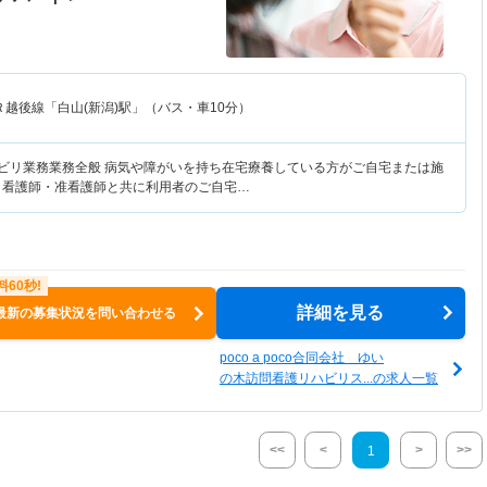
Ｒ越後線「白山(新潟)駅」（バス・車10分）
ハビリ業務業務全般 病気や障がいを持ち在宅療養している方がご自宅または施
 看護師・准看護師と共に利用者のご自宅…
詳細を見る
最新の募集状況を問い合わせる
poco a poco合同会社 ゆい
の木訪問看護リハビリス...の求人一覧
<<
<
>
>>
1