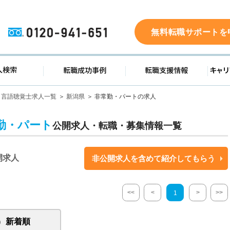
0120-941-651
無料転職サポートを
ド
求人検索
転職成功事例
転職支
言語聴覚士求人一覧
新潟県
非常勤・パートの求人
勤・パート
公開求人・転職・募集情報一覧
開求人
非公開求人を含めて紹介してもらう
<<
<
>
>>
1
新着順