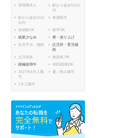
管理職求人
駅から徒歩5分以
内
駅から徒歩10分
車通勤可
セラピスト
セラピスト
以内
ートダ
世の中の需要の高まりととも
ワークライフバランス重視派
未経験OK
新卒OK
スト向け
に増加傾向の「介護施設」求
の方へ！なぜ120日が基準？
残業少なめ
寮・借り上げ
人をご紹介！
数え方も解説
住宅手当・補助
託児所・育児補
助
土日祝休
無資格 OK
積極採用中
WEB面接OK
2027年4月入職
夏～秋入職可
可
1月入職可