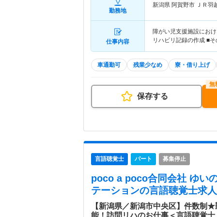
新潟県 阿賀野市
ＪＲ羽
勤務地
障がい児支援施設におけ
リハビリ記録の作成 ■そ
仕事内容
車通勤可
残業少なめ
寮・借り上げ
保存する
言語聴覚士
パート
募集停止
poco a poco合同会社 
テーション
の言語聴覚士求人
【新潟県／新潟市中央区】件数制★
能！訪問リハのお仕事＜言語聴覚士