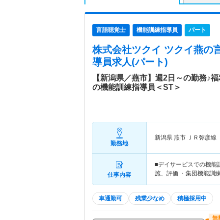
言語聴覚士
機能訓練指導員
パート
株式会社ツクイ ツクイ燕
の
導員求人(パート)
【新潟県／燕市】週2日～の勤務♪
の機能訓練指導員＜ST＞
新潟県 燕市
ＪＲ弥彦線
勤務地
■デイサービスでの機能
施、評価 ・集団機能訓
仕事内容
車通勤可
残業少なめ
積極採用中