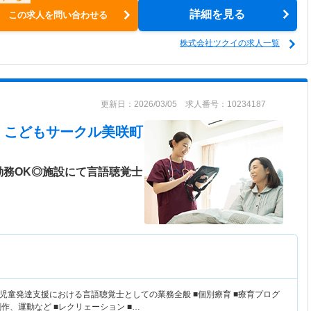
詳細を見る
この求人を問い合わせる
株式会社ツクイの求人一覧
更新日：2026/03/05 求人番号：10234187
 こどもサークル美咲町
勤務OK◎施設にて言語聴覚士
児童発達支援における言語聴覚士としての業務全般 ■個別療育 ■療育プログ
作、運動など ■レクリェーション ■…