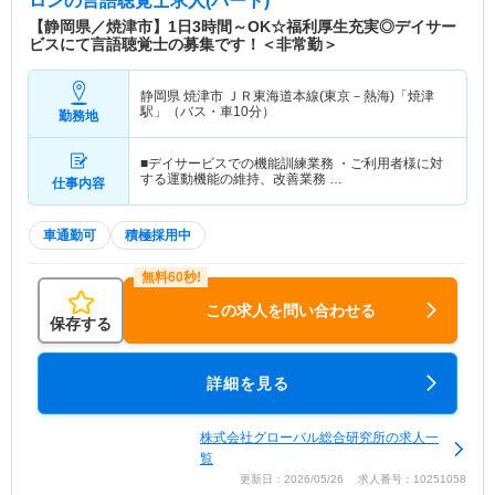
ロン
の言語聴覚士求人(パート)
【静岡県／焼津市】1日3時間～OK☆福利厚生充実◎デイサー
ビスにて言語聴覚士の募集です！＜非常勤＞
静岡県 焼津市
ＪＲ東海道本線(東京－熱海)「焼津
駅」（バス・車10分）
勤務地
■デイサービスでの機能訓練業務 ・ご利用者様に対
する運動機能の維持、改善業務 …
仕事内容
車通勤可
積極採用中
この求人を問い合わせる
保存する
詳細を見る
株式会社グローバル総合研究所の求人一
覧
更新日：2026/05/26 求人番号：10251058