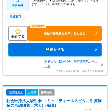
【仕事内容】 ■入院患者のリハビリがメインとなり
ます。※一部、訪問リハの兼務も…
仕事内容
車通勤可
最新の募集状況を問い合わせる
保存する
詳細を見る
医療法人社団綾和会 駿河西病院の求人
一覧
更新日：2026/08/07 求人番号：666518
言語聴覚士
正職員
募集停止
社会医療法人駿甲会 コミュニティーホスピタル甲賀病
院
の言語聴覚士求人(正職員)