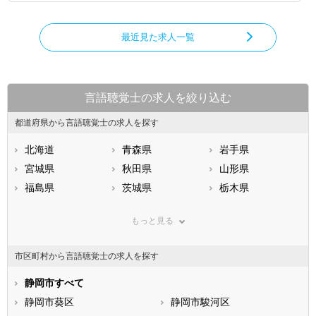
最近見た求人一覧
言語聴覚士の求人を絞り込む
都道府県から言語聴覚士の求人を探す
北海道
青森県
岩手県
宮城県
秋田県
山形県
福島県
茨城県
栃木県
群馬県
埼玉県
千葉県
もっと見る
東京都
神奈川県
新潟県
山梨県
長野県
富山県
市区町村から言語聴覚士の求人を探す
石川県
福井県
岐阜県
静岡県
静岡市すべて
愛知県
三重県
滋賀県
静岡市葵区
京都府
静岡市駿河区
大阪府