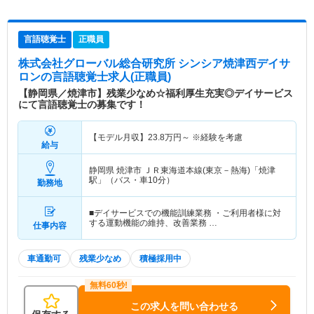
言語聴覚士
正職員
株式会社グローバル総合研究所 シンシア焼津西デイサ
ロン
の言語聴覚士求人(正職員)
【静岡県／焼津市】残業少なめ☆福利厚生充実◎デイサービス
にて言語聴覚士の募集です！
【モデル月収】
23.8
万円～
※経験を考慮
給与
静岡県 焼津市
ＪＲ東海道本線(東京－熱海)「焼津
駅」（バス・車10分）
勤務地
■デイサービスでの機能訓練業務 ・ご利用者様に対
する運動機能の維持、改善業務 …
仕事内容
車通勤可
残業少なめ
積極採用中
この求人を問い合わせる