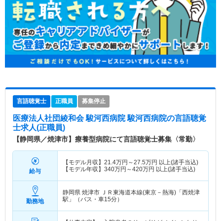
言語聴覚士
正職員
募集停止
医療法人社団綾和会 駿河西病院 駿河西病院
の言語聴覚
士求人(正職員)
【静岡県／焼津市】療養型病院にて言語聴覚士募集〈常勤〉
【モデル月収】
21.4
万円～
27.5
万円
以上(諸手当込)
【モデル年収】
340
万円～
420
万円
以上(諸手当込)
給与
静岡県 焼津市
ＪＲ東海道本線(東京－熱海)「西焼津
駅」（バス・車15分）
勤務地