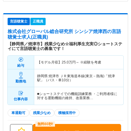
言語聴覚士
正職員
株式会社グローバル総合研究所 シンシア焼津西
の言語
聴覚士求人(正職員)
【静岡県／焼津市】残業少なめ☆福利厚生充実◎ショートステ
イにて言語聴覚士の募集です！
【モデル月収】
25.0
万円～
※経験を考慮
給与
静岡県 焼津市
ＪＲ東海道本線(東京－熱海)「焼津
駅」（バス・車10分）
勤務地
■ショートステイでの機能訓練業務 ・ご利用者様に
対する運動機能の維持、改善業務…
仕事内容
車通勤可
残業少なめ
積極採用中