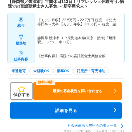
【静岡県／焼津市】年間休日113日！リフレッシュ休暇有り♪病
院での言語聴覚士さん募集♪＜新卒用求人＞
【モデル月収】
22.5
万円～
22.7
万円
程度 ※短大・
専門卒～大卒 【モデル年収】
330
万円～
程度 諸手
給与
当・賞与込
静岡県 焼津市
ＪＲ東海道本線(東京－熱海)「焼津
駅」（バス・車11分）
勤務地
【仕事内容】 病院での言語聴覚士業務全般
仕事内容
車通勤可
未経験OK
新卒OK
託児所・育児補助
最新の募集状況を問い合わせる
保存する
詳細を見る
社会医療法人駿甲会の求人一覧
更新日：2026/04/27 求人番号：10131741