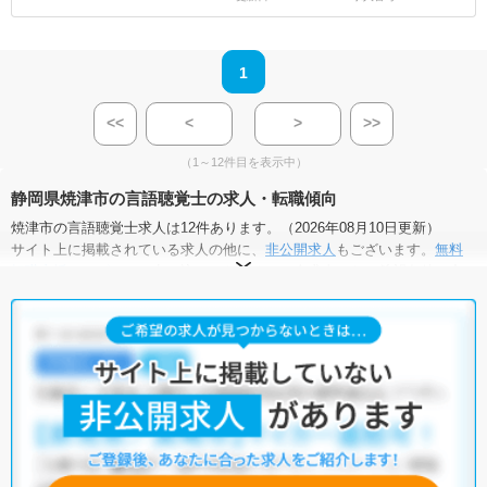
1
<<
<
>
>>
（1～12件目を表示中）
静岡県焼津市の言語聴覚士の求人・転職傾向
焼津市の言語聴覚士求人は12件あります。（2026年08月10日更新）
サイト上に掲載されている求人の他に、
非公開求人
もございます。
無料
転職支援サービス
にお申し込みいただくと、全求人からご希望条件に合
う求人を提案させていただきます。
焼津市の言語聴覚士求人では以下のような条件が人気です。
・
積極採用中
・
新卒OK
・
残業少なめ
・
正社員(正職員)
・
病
院
・
介護福祉施設
・
小児リハビリ
他の条件でも人気の求人がございますので、「こだわり条件」から検索
いただくか、お気軽にお問い合わせください。
全国の言語聴覚士求人
から検索いただくことも可能です。