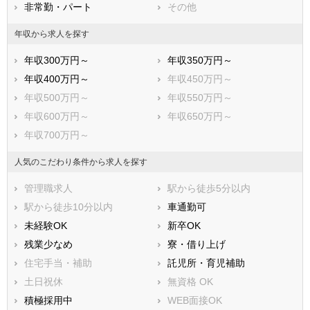
非常勤・パート
その他
賀茂郡松崎町
賀茂郡西伊豆町
田方郡函南町
駿東郡清水町
年収から求人を探す
駿東郡長泉町
駿東郡小山町
年収300万円～
年収350万円～
榛原郡吉田町
榛原郡川根本町
年収400万円～
年収450万円～
周智郡森町
年収500万円～
年収550万円～
年収600万円～
年収650万円～
年収700万円～
人気のこだわり条件から求人を探す
管理職求人
駅から徒歩5分以内
駅から徒歩10分以内
車通勤可
未経験OK
新卒OK
残業少なめ
寮・借り上げ
住宅手当・補助
託児所・育児補助
土日祝休
無資格 OK
積極採用中
WEB面接OK