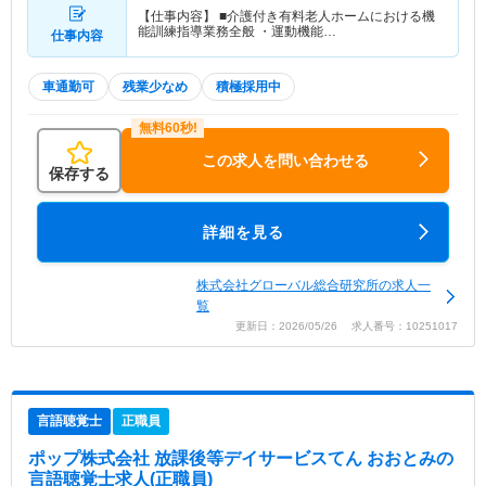
【仕事内容】 ■介護付き有料老人ホームにおける機
能訓練指導業務全般 ・運動機能…
仕事内容
車通勤可
残業少なめ
積極採用中
この求人を問い合わせる
保存する
詳細を見る
株式会社グローバル総合研究所の求人一
覧
更新日：2026/05/26 求人番号：10251017
言語聴覚士
正職員
ポップ株式会社 放課後等デイサービスてん おおとみ
の
言語聴覚士求人(正職員)