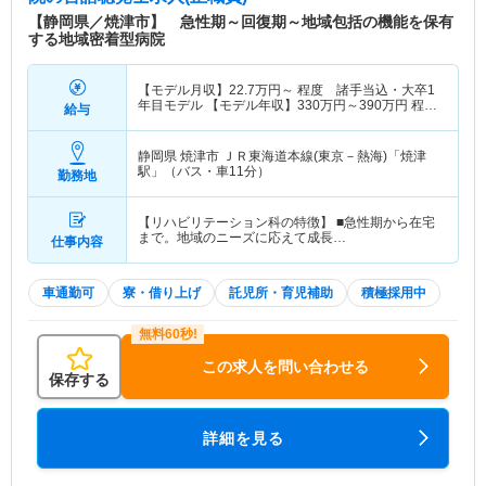
【静岡県／焼津市】 急性期～回復期～地域包括の機能を保有
する地域密着型病院
【モデル月収】
22.7
万円～
程度 諸手当込・大卒1
年目モデル 【モデル年収】
330
万円～
390
万円
程
給与
度 諸手当・賞与込
静岡県 焼津市
ＪＲ東海道本線(東京－熱海)「焼津
駅」（バス・車11分）
勤務地
【リハビリテーション科の特徴】 ■急性期から在宅
まで。地域のニーズに応えて成長…
仕事内容
車通勤可
寮・借り上げ
託児所・育児補助
積極採用中
この求人を問い合わせる
保存する
詳細を見る