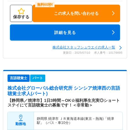
この求人を問い合わせる
保存する
詳細を見る
株式会社スタッフシュウエイの求人一覧
更新日：2025/07/10 求人番号：10176695
言語聴覚士
パート
株式会社グローバル総合研究所 シンシア焼津西
の言語
聴覚士求人(パート)
【静岡県／焼津市】1日3時間～OK☆福利厚生充実◎ショート
ステイにて言語聴覚士の募集です！＜非常勤＞
静岡県 焼津市
ＪＲ東海道本線(東京－熱海)「焼津
駅」（バス・車10分）
勤務地