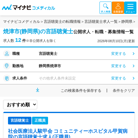
マイナビコメディカル
言語聴覚士の転職情報
言語聴覚士求人一覧
静岡県
焼津市(静岡県)の言語聴覚士
公開求人・転職・募集情報一覧
12
求人数
件
※非公開求人を除く
2026年08月10日(月)更新
職種
言語聴覚士
変更する
勤務地
静岡県焼津市
変更する
求人条件
その他求人条件未設定
変更する
この検索条件を保存する
条件をクリア
言語聴覚士
正職員
社会医療法人駿甲会 コミュニティーホスピタル甲賀病
院
の言語聴覚士求人(正職員)