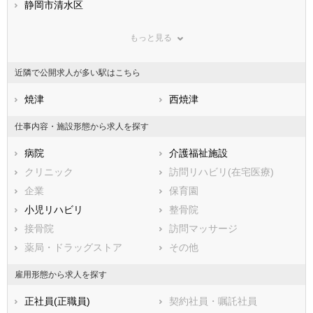
兵庫県
静岡市清水区
奈良県
和歌山県
鳥取県
浜松市すべて
島根県
岡山県
もっと見る
広島県
浜松市中央区
山口県
浜松市浜名区
徳島県
香川県
浜松市天竜区
愛媛県
高知県
近隣で公開求人が多い駅はこちら
福岡県
市部
佐賀県
長崎県
熊本県
沼津市
焼津
大分県
熱海市
西焼津
宮崎県
鹿児島県
三島市
沖縄県
富士宮市
仕事内容・施設形態から求人を探す
伊東市
島田市
病院
介護福祉施設
富士市
磐田市
クリニック
訪問リハビリ(在宅医療)
焼津市
掛川市
企業
保育園
藤枝市
御殿場市
小児リハビリ
整骨院
袋井市
下田市
接骨院
訪問マッサージ
裾野市
湖西市
薬局・ドラッグストア
その他
伊豆市
御前崎市
菊川市
伊豆の国市
雇用形態から求人を探す
牧之原市
賀茂郡東伊豆町
正社員(正職員)
契約社員・嘱託社員
賀茂郡河津町
賀茂郡南伊豆町