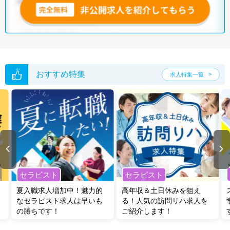
無料転職支援サービス
にお申し込みいただくと、ご希望条件をヒアリン
グした上で求人をご提案いたします。
ご希望条件がまだ定まっていない方は
人気の希望条件をピックアップし
た求人特集
をぜひご活用ください。
転職支援の他、情報収集や募集状況の確認も、お気軽にご相談くださ
い。
おすすめ特集
求人特集一覧
セラピスト
セラピスト
夏入職求人増加中！魅力的
高年収＆土日休みを狙え
なセラピスト求人は早いも
る！人気の訪問リハ求人を
の勝ちです！
ご紹介します！