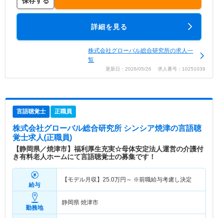
保存する
詳細を見る
株式会社グローバル総合研究所の求人一
覧
更新日：2026/05/26 求人番号：10251039
言語聴覚士
正職員
株式会社グローバル総合研究所 シンシア焼津
の言語聴
覚士求人(正職員)
【静岡県／焼津市】福利厚生充実☆母体安定法人運営の介護付
き有料老人ホームにて言語聴覚士の募集です！
【モデル月収】
25.0
万円～
※前職給与考慮し決定
給与
静岡県 焼津市
勤務地