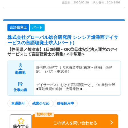
更新日：2026/05/26 求人番号：10243998
言語聴覚士
パート
株式会社グローバル総合研究所 シンシア焼津西デイサ
ービス
の言語聴覚士求人(パート)
【静岡県／焼津市】1日3時間～OK◎母体安定法人運営のデイ
サービスにて言語聴覚士の募集♪＜非常勤＞
静岡県 焼津市
ＪＲ東海道本線(東京－熱海)「焼津
駅」（バス・車10分）
勤務地
デイサービスにおける言語聴覚士としての業務全般
■運動機能の維持・改善業務 ■…
仕事内容
車通勤可
残業少なめ
積極採用中
この求人を問い合わせる
保存する