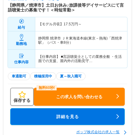
【静岡県／焼津市】土日お休み♪放課後等デイサービスにて言
語聴覚士の募集です！＜時短常勤＞
【モデル月収】
17.5
万円～
給与
静岡県 焼津市
ＪＲ東海道本線(東京－熱海)「西焼津
駅」（バス・車8分）
勤務地
【仕事内容】 ■言語聴覚士としての業務全般 ・生活
面での支援、屋内外の活動見守…
仕事内容
車通勤可
積極採用中
夏～秋入職可
この求人を問い合わせる
保存する
詳細を見る
ポップ株式会社の求人一覧