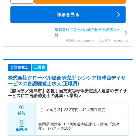
詳細を見る
株式会社グローバル総合研究所の求人一
覧
更新日：2026/05/26 求人番号：10251002
言語聴覚士
正職員
株式会社グローバル総合研究所 シンシア焼津西デイサ
ービス
の言語聴覚士求人(正職員)
【静岡県／焼津市】各種手当充実◎母体安定法人運営のデイサ
ービスにて言語聴覚士の募集♪＜常勤＞
【モデル月収】
23.8
万円～
42.4
万円
程度
給与
静岡県 焼津市
ＪＲ東海道本線(東京－熱海)「焼津
駅」（バス・車10分）
勤務地