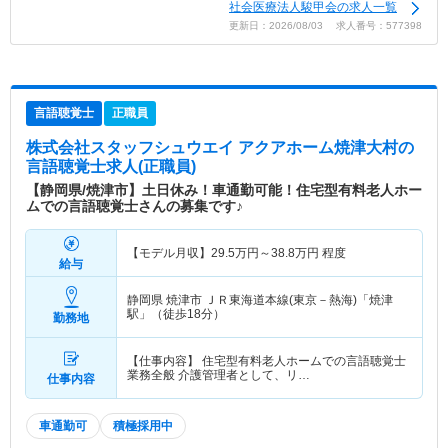
社会医療法人駿甲会の求人一覧
更新日：2026/08/03 求人番号：577398
言語聴覚士
正職員
株式会社スタッフシュウエイ アクアホーム焼津大村
の
言語聴覚士求人(正職員)
【静岡県/焼津市】土日休み！車通勤可能！住宅型有料老人ホー
ムでの言語聴覚士さんの募集です♪
【モデル月収】
29.5
万円～
38.8
万円
程度
給与
静岡県 焼津市
ＪＲ東海道本線(東京－熱海)「焼津
駅」（徒歩18分）
勤務地
【仕事内容】 住宅型有料老人ホームでの言語聴覚士
業務全般 介護管理者として、リ…
仕事内容
車通勤可
積極採用中