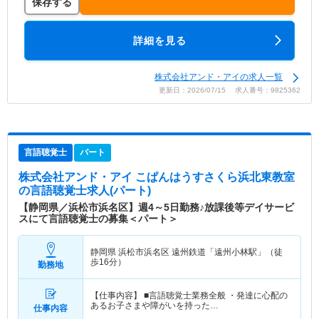
保存する
詳細を見る
株式会社アンド・アイの求人一覧
更新日：2026/07/15 求人番号：9825362
言語聴覚士
パート
株式会社アンド・アイ こぱんはうすさくら浜北東教室
の言語聴覚士求人(パート)
【静岡県／浜松市浜名区】週4～5日勤務♪放課後等デイサービ
スにて言語聴覚士の募集＜パート＞
静岡県 浜松市浜名区
遠州鉄道「遠州小林駅」（徒
歩16分）
勤務地
【仕事内容】 ■言語聴覚士業務全般 ・発達に心配の
あるお子さまや障がいを持った…
仕事内容