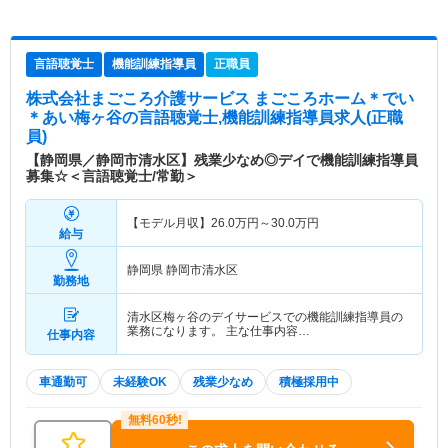
言語聴覚士
機能訓練指導員
正職員
株式会社まごころ介護サービス まごころホーム＊でい
＊あい梅ヶ谷
の言語聴覚士,機能訓練指導員求人(正職
員)
【静岡県／静岡市清水区】残業少なめ◎デイで機能訓練指導員
募集☆＜言語聴覚士/常勤＞
【モデル月収】
26.0
万円～
30.0
万円
給与
静岡県 静岡市清水区
勤務地
清水区梅ヶ谷のデイサービスでの機能訓練指導員の
業務になります。 主な仕事内容…
仕事内容
車通勤可
未経験OK
残業少なめ
積極採用中