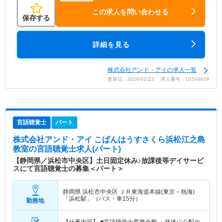
この求人を問い合わせる
保存する
詳細を見る
株式会社アンド・アイの求人一覧
更新日：2026/02/23 求人番号：10244929
言語聴覚士
パート
株式会社アンド・アイ こぱんはうすさくら浜松江之島
教室
の言語聴覚士求人(パート)
【静岡県／浜松市中央区】土日固定休み♪放課後等デイサービ
スにて言語聴覚士の募集＜パート＞
静岡県 浜松市中央区
ＪＲ東海道本線(東京－熱海)
「浜松駅」（バス・車15分）
勤務地
【仕事内容】 ■言語聴覚士業務全般 ・発達に心配の