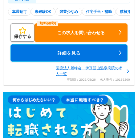
車通勤可
未経験OK
残業少なめ
住宅手当・補助
積極採用
この求人を問い合わせる
保存する
詳細を見る
医療法人麗峰会 伊豆韮山温泉病院の求
人一覧
更新日：2026/05/26 求人番号：10135200