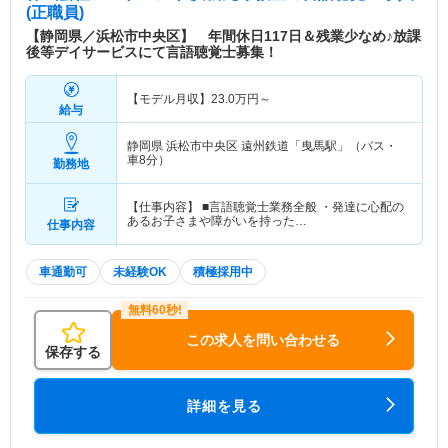
(正職員)
【静岡県／浜松市中央区】 年間休日117日＆残業少なめ♪放課
後等デイサービスにて言語聴覚士募集！
【モデル月収】
23.0
万円～
給与
静岡県 浜松市中央区
遠州鉄道「曳馬駅」（バス・
車8分）
勤務地
【仕事内容】 ■言語聴覚士業務全般 ・発達に心配の
あるお子さまや障がいを持った…
仕事内容
車通勤可
未経験OK
積極採用中
この求人を問い合わせる
保存する
詳細を見る