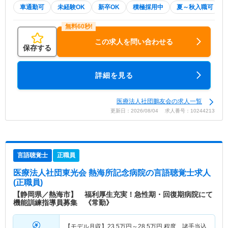
車通勤可
未経験OK
新卒OK
積極採用中
夏～秋入職可
この求人を問い合わせる
保存する
詳細を見る
医療法人社団鵬友会の求人一覧
更新日：2026/08/04 求人番号：10244213
言語聴覚士
正職員
医療法人社団東光会 熱海所記念病院
の言語聴覚士求人
(正職員)
【静岡県／熱海市】 福利厚生充実！急性期・回復期病院にて
機能訓練指導員募集 《常勤》
【モデル月収】
23.5
万円～
28.5
万円
程度 諸手当込