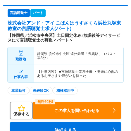
言語聴覚士
パート
株式会社アンド・アイ こぱんはうすさくら浜松丸塚東
教室
の言語聴覚士求人(パート)
【静岡県／浜松市中央区】土日固定休み♪放課後等デイサービ
スにて言語聴覚士の募集＜パート＞
静岡県 浜松市中央区
遠州鉄道「曳馬駅」（バス・
車8分）
勤務地
【仕事内容】 ■言語聴覚士業務全般 ・発達に心配の
あるお子さまや障がいを持った…
仕事内容
車通勤可
未経験OK
積極採用中
この求人を問い合わせる
保存する
詳細を見る