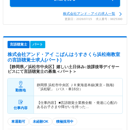
株式会社アンド・アイの求人一覧
更新日：2026/07/15 求人番号：9825390
言語聴覚士
パート
株式会社アンド・アイ こぱんはうすさくら浜松南教室
の言語聴覚士求人(パート)
【静岡県／浜松市中央区】嬉しい土日休み♪放課後等デイサー
ビスにて言語聴覚士の募集＜パート＞
静岡県 浜松市中央区
ＪＲ東海道本線(東京－熱海)
「浜松駅」（バス・車16分）
勤務地
【仕事内容】 ■言語聴覚士業務全般 ・発達に心配の
あるお子さまや障がいを持った…
仕事内容
車通勤可
未経験OK
積極採用中