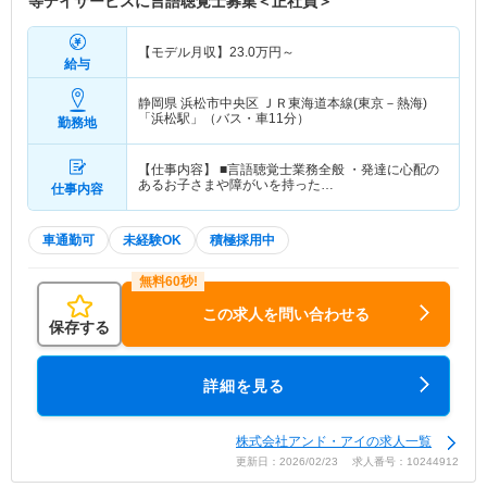
等デイサービスに言語聴覚士募集＜正社員＞
【モデル月収】
23.0
万円～
給与
静岡県 浜松市中央区
ＪＲ東海道本線(東京－熱海)
「浜松駅」（バス・車11分）
勤務地
【仕事内容】 ■言語聴覚士業務全般 ・発達に心配の
あるお子さまや障がいを持った…
仕事内容
車通勤可
未経験OK
積極採用中
この求人を問い合わせる
保存する
詳細を見る
株式会社アンド・アイの求人一覧
更新日：2026/02/23 求人番号：10244912