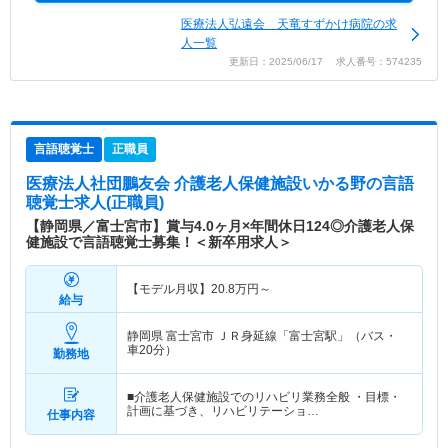
医療法人弘遠会 天竜すずかけ病院の求
人一覧
更新日：2025/06/17 求人番号：574235
言語聴覚士
正職員
医療法人社団鵬友会 介護老人保健施設いかる野
の言語
聴覚士求人(正職員)
【静岡県／富士宮市】賞与4.0ヶ月×年間休日124◎介護老人保
健施設で言語聴覚士募集！＜新卒用求人＞
【モデル月収】
20.8
万円～
給与
静岡県 富士宮市
ＪＲ身延線「富士宮駅」（バス・
車20分）
勤務地
■介護老人保健施設でのリハビリ業務全般 ・目標・
計画に基づき、リハビリテーショ…
仕事内容