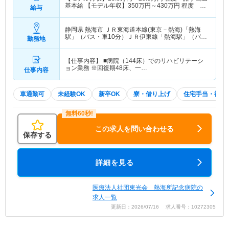
基本給 【モデル年収】
350
万円～
430
万円
程度 賞
給与
与・諸手当込 基本給
静岡県 熱海市
ＪＲ東海道本線(東京－熱海)「熱海
駅」（バス・車10分）ＪＲ伊東線「熱海駅」（バ
勤務地
ス・車10分）
【仕事内容】 ■病院（144床）でのリハビリテーシ
ョン業務 ※回復期48床、一…
仕事内容
車通勤可
未経験OK
新卒OK
寮・借り上げ
住宅手当・補助
この求人を問い合わせる
保存する
詳細を見る
医療法人社団東光会 熱海所記念病院の
求人一覧
更新日：2026/07/16 求人番号：10272305