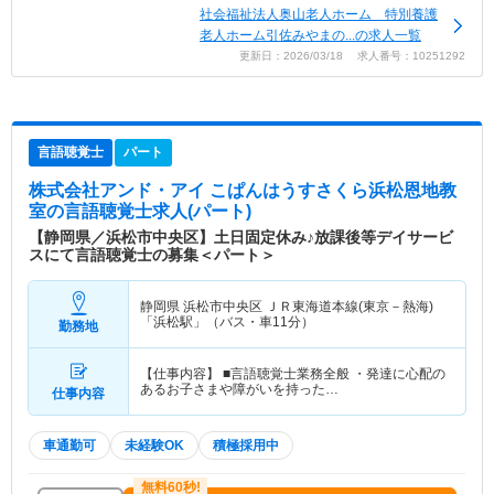
社会福祉法人奥山老人ホーム 特別養護
老人ホーム引佐みやまの...の求人一覧
更新日：2026/03/18 求人番号：10251292
言語聴覚士
パート
株式会社アンド・アイ こぱんはうすさくら浜松恩地教
室
の言語聴覚士求人(パート)
【静岡県／浜松市中央区】土日固定休み♪放課後等デイサービ
スにて言語聴覚士の募集＜パート＞
静岡県 浜松市中央区
ＪＲ東海道本線(東京－熱海)
「浜松駅」（バス・車11分）
勤務地
【仕事内容】 ■言語聴覚士業務全般 ・発達に心配の
あるお子さまや障がいを持った…
仕事内容
車通勤可
未経験OK
積極採用中