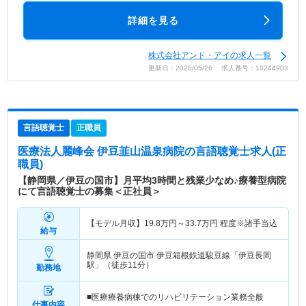
詳細を見る
株式会社アンド・アイの求人一覧
更新日：2026/05/26 求人番号：10244903
言語聴覚士
正職員
医療法人麗峰会 伊豆韮山温泉病院
の言語聴覚士求人(正
職員)
【静岡県／伊豆の国市】月平均3時間と残業少なめ♪療養型病院
にて言語聴覚士の募集＜正社員＞
【モデル月収】
19.8
万円～
33.7
万円
程度※諸手当込
給与
静岡県 伊豆の国市
伊豆箱根鉄道駿豆線「伊豆長岡
駅」（徒歩11分）
勤務地
■医療療養病棟でのリハビリテーション業務全般
仕事内容