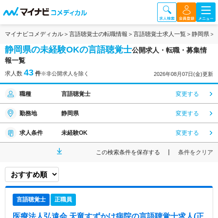
マイナビコメディカル
言語聴覚士の転職情報
言語聴覚士求人一覧
静岡県
静岡県の未経験OKの言語聴覚士
公開求人・転職・募集情
報一覧
43
求人数
件
※非公開求人を除く
2026年08月07日(金)更新
職種
言語聴覚士
変更する
勤務地
静岡県
変更する
求人条件
未経験OK
変更する
この検索条件を保存する
条件をクリア
言語聴覚士
正職員
医療法人弘遠会 天竜すずかけ病院
の言語聴覚士求人(正