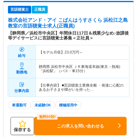
言語聴覚士
正職員
株式会社アンド・アイ こぱんはうすさくら 浜松江之島
教室
の言語聴覚士求人(正職員)
【静岡県／浜松市中央区】年間休日117日＆残業少なめ♪放課後
等デイサービスに言語聴覚士募集＜正社員＞
【モデル月収】
23.0
万円～
給与
静岡県 浜松市中央区
ＪＲ東海道本線(東京－熱海)
「浜松駅」（バス・車15分）
勤務地
【仕事内容】 ■言語聴覚士業務全般 ・発達に心配の
あるお子さまや障がいを持った…
仕事内容
車通勤可
未経験OK
積極採用中
この求人を問い合わせる
保存する