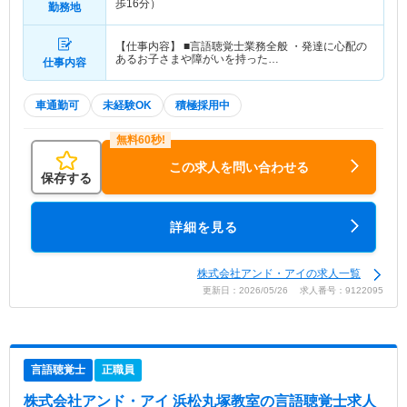
歩16分）
勤務地
【仕事内容】 ■言語聴覚士業務全般 ・発達に心配の
あるお子さまや障がいを持った…
仕事内容
車通勤可
未経験OK
積極採用中
この求人を問い合わせる
保存する
詳細を見る
株式会社アンド・アイの求人一覧
更新日：2026/05/26 求人番号：9122095
言語聴覚士
正職員
株式会社アンド・アイ 浜松丸塚教室
の言語聴覚士求人