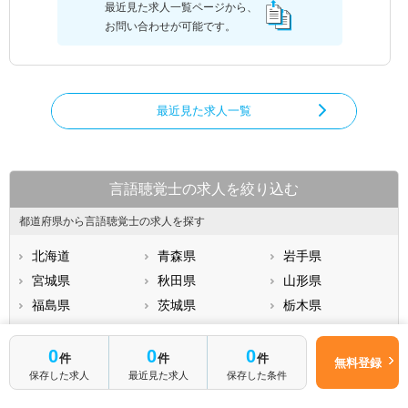
最近見た求人一覧ページから、
お問い合わせが可能です。
最近見た求人一覧
言語聴覚士の求人を絞り込む
都道府県から言語聴覚士の求人を探す
北海道
青森県
岩手県
宮城県
秋田県
山形県
福島県
茨城県
栃木県
群馬県
埼玉県
千葉県
もっと見る
0
0
0
東京都
神奈川県
新潟県
件
件
件
無料登録
保存した求人
最近見た求人
保存した条件
山梨県
長野県
富山県
仕事内容・施設形態から求人を探す
石川県
福井県
岐阜県