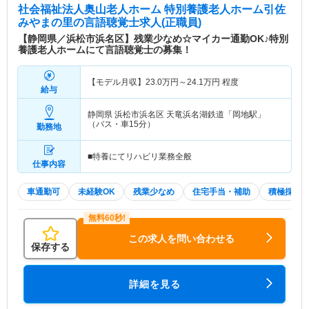
社会福祉法人奥山老人ホーム 特別養護老人ホーム引佐
みやまの里
の言語聴覚士求人(正職員)
【静岡県／浜松市浜名区】残業少なめ☆マイカー通勤OK♪特別
養護老人ホームにて言語聴覚士の募集！
【モデル月収】
23.0
万円～
24.1
万円
程度
給与
静岡県 浜松市浜名区
天竜浜名湖鉄道「岡地駅」
（バス・車15分）
勤務地
■特養にてリハビリ業務全般
仕事内容
車通勤可
未経験OK
残業少なめ
住宅手当・補助
積極採用
この求人を問い合わせる
保存する
詳細を見る