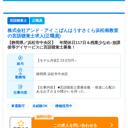
言語聴覚士
正職員
株式会社アンド・アイ こぱんはうすさくら浜松南教室
の言語聴覚士求人(正職員)
【静岡県／浜松市中央区】 年間休日117日＆残業少なめ♪放課
後等デイサービスに言語聴覚士募集！
【モデル月収】
23.0
万円～
給与
静岡県 浜松市中央区
勤務地
【仕事内容】 ■言語聴覚士業務全般 ・発達に心配の
あるお子さまや障がいを持った…
仕事内容
車通勤可
未経験OK
積極採用中
この求人を問い合わせる