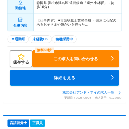
静岡県 浜松市浜名区
遠州鉄道「遠州小林駅」（徒
歩16分）
勤務地
【仕事内容】 ■言語聴覚士業務全般 ・発達に心配の
あるお子さまや障がいを持った…
仕事内容
車通勤可
未経験OK
積極採用中
この求人を問い合わせる
保存する
詳細を見る
株式会社アンド・アイの求人一覧
更新日：2026/05/26 求人番号：9122090
言語聴覚士
正職員