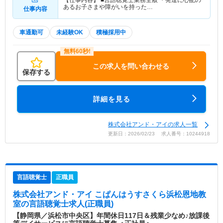
あるお子さまや障がいを持った…
仕事内容
車通勤可
未経験OK
積極採用中
この求人を問い合わせる
保存する
詳細を見る
株式会社アンド・アイの求人一覧
更新日：2026/02/23 求人番号：10244918
言語聴覚士
正職員
株式会社アンド・アイ こぱんはうすさくら浜松恩地教
室
の言語聴覚士求人(正職員)
【静岡県／浜松市中央区】年間休日117日＆残業少なめ♪放課後