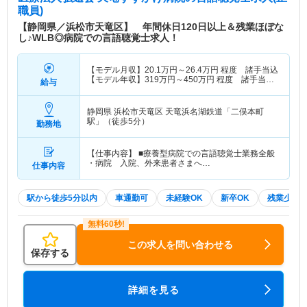
職員)
【静岡県／浜松市天竜区】 年間休日120日以上＆残業ほぼな
し♪WLB◎病院での言語聴覚士求人！
【モデル月収】
20.1
万円～
26.4
万円
程度 諸手当込
【モデル年収】
319
万円～
450
万円
程度 諸手当・
給与
賞与込
静岡県 浜松市天竜区
天竜浜名湖鉄道「二俣本町
駅」（徒歩5分）
勤務地
【仕事内容】 ■療養型病院での言語聴覚士業務全般
・病院 入院、外来患者さまへ…
仕事内容
駅から徒歩5分以内
車通勤可
未経験OK
新卒OK
残業少な
この求人を問い合わせる
保存する
詳細を見る