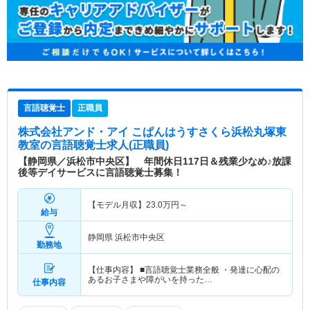
言語聴覚士
正職員
株式会社アンド・アイ こぱんはうすさくら浜松丸塚東
教室
の言語聴覚士求人(正職員)
【静岡県／浜松市中央区】 年間休日117日＆残業少なめ♪放課
後等デイサービスに言語聴覚士募集！
【モデル月収】
23.0
万円～
給与
静岡県 浜松市中央区
勤務地
【仕事内容】 ■言語聴覚士業務全般 ・発達に心配の
あるお子さまや障がいを持った…
仕事内容