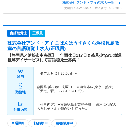
株式会社アンド・アイの求人一覧
更新日：2026/05/26 求人番号：9122093
言語聴覚士
正職員
株式会社アンド・アイ こぱんはうすさくら浜松原島教
室
の言語聴覚士求人(正職員)
【静岡県／浜松市中央区】 年間休日117日＆残業少なめ♪放課
後等デイサービスにて言語聴覚士募集！
【モデル月収】
23.0
万円～
給与
静岡県 浜松市中央区
ＪＲ東海道本線(東京－熱海)
「天竜川駅」（バス・車10分）
勤務地
【仕事内容】 ■言語聴覚士業務全般 ・発達に心配の
あるお子さまや障がいを持った…
仕事内容
車通勤可
未経験OK
積極採用中