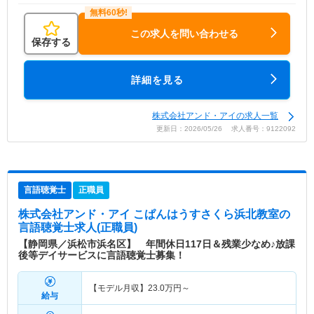
この求人を問い合わせる
保存する
詳細を見る
株式会社アンド・アイの求人一覧
更新日：2026/05/26 求人番号：9122092
言語聴覚士
正職員
株式会社アンド・アイ こぱんはうすさくら浜北教室
の
言語聴覚士求人(正職員)
【静岡県／浜松市浜名区】 年間休日117日＆残業少なめ♪放課
後等デイサービスに言語聴覚士募集！
【モデル月収】
23.0
万円～
給与