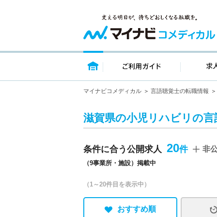
トップページ
ご利用ガイ
マイナビコメディカル
言語聴覚士の転職情報
滋賀県の小児リハビリの言
20
条件に合う公開求人
非
（9事業所・施設）掲載中
（1～20件目を表示中）
おすすめ順