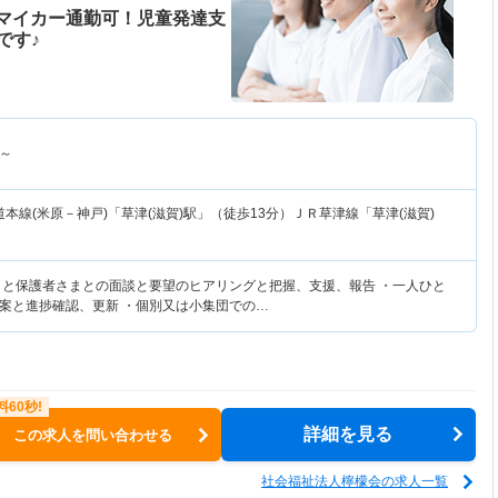
！マイカー通勤可！児童発達支
です♪
～
本線(米原－神戸)「草津(滋賀)駅」（徒歩13分）ＪＲ草津線「草津(滋賀)
まと保護者さまとの面談と要望のヒアリングと把握、支援、報告 ・一人ひと
案と進捗確認、更新 ・個別又は小集団での…
詳細を見る
この求人を問い合わせる
社会福祉法人檸檬会の求人一覧