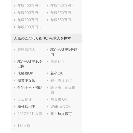
年収400万円～
年収450万円～
年収500万円～
年収550万円～
年収600万円～
年収650万円～
年収700万円～
人気のこだわり条件から求人を探す
管理職求人
駅から徒歩5分以
内
駅から徒歩10分
車通勤可
以内
未経験OK
新卒OK
残業少なめ
寮・借り上げ
住宅手当・補助
託児所・育児補
助
土日祝休
無資格 OK
積極採用中
WEB面接OK
2027年4月入職
夏～秋入職可
可
1月入職可