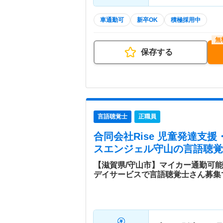
車通勤可
新卒OK
積極採用中
保存する
言語聴覚士
正職員
合同会社Rise 児童発達支
スエンジェル守山
の言語聴覚
【滋賀県/守山市】マイカー通勤可
デイサービスで言語聴覚士さん募集