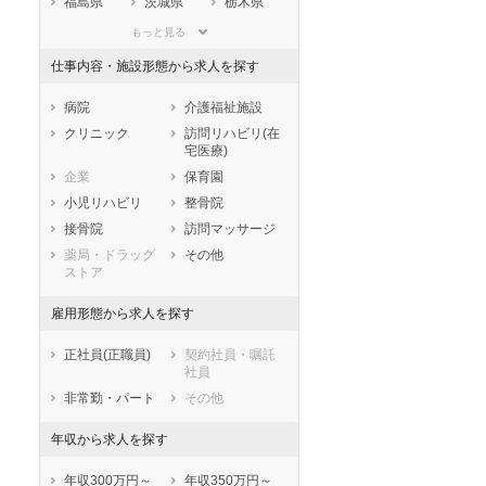
福島県
茨城県
栃木県
群馬県
埼玉県
千葉県
もっと見る
東京都
神奈川県
新潟県
仕事内容・施設形態から求人を探す
山梨県
長野県
富山県
石川県
福井県
岐阜県
病院
介護福祉施設
静岡県
愛知県
三重県
クリニック
訪問リハビリ(在
宅医療)
滋賀県
京都府
大阪府
企業
保育園
兵庫県
奈良県
和歌山県
小児リハビリ
整骨院
鳥取県
島根県
岡山県
接骨院
訪問マッサージ
広島県
山口県
徳島県
薬局・ドラッグ
その他
香川県
愛媛県
高知県
ストア
福岡県
佐賀県
長崎県
雇用形態から求人を探す
熊本県
大分県
宮崎県
鹿児島県
沖縄県
正社員(正職員)
契約社員・嘱託
社員
非常勤・パート
その他
年収から求人を探す
年収300万円～
年収350万円～