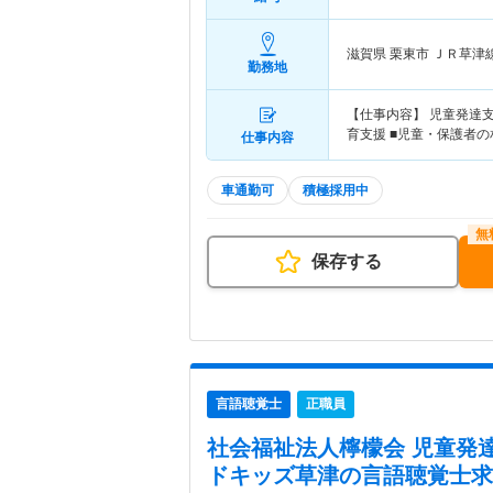
滋賀県 栗東市
ＪＲ草津
勤務地
【仕事内容】 児童発達
育支援 ■児童・保護者の
仕事内容
車通勤可
積極採用中
保存する
言語聴覚士
正職員
社会福祉法人檸檬会 児童発
ドキッズ草津
の言語聴覚士求