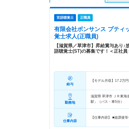
言語聴覚士
正職員
有限会社ボンサンス プティ
覚士求人(正職員)
【滋賀県／草津市】昇給賞与あり♪
語聴覚士(ST)の募集です！＜正社員
【モデル月収】
17.2
万円
給与
滋賀県 草津市
ＪＲ東海道
駅」（バス・車5分）
勤務地
【仕事内容】 ■放課後
仕事内容