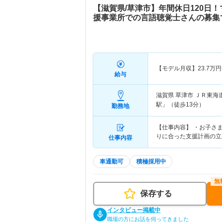
【滋賀県/草津市】年間休日120日
援事業所での言語聴覚士さんの募集
【モデル月収】
23.7
万円
給与
滋賀県 草津市
ＪＲ東海道
駅」（徒歩13分）
勤務地
【仕事内容】 ・お子さ
りに合った支援計画の立
仕事内容
車通勤可
積極採用中
保存する
インタビュー掲載中
職場の方にお話を伺ってきました