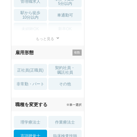
管理職求人
5分以内
駅から徒歩
車通勤可
10分以内
未経験OK
新卒OK
もっと見る
残業少なめ
寮・借り上げ
雇用形態
託児所・
住宅手当・補助
育児補助
契約社員・
正社員(正職員)
土日祝休
無資格 OK
嘱託社員
非常勤・パート
積極採用中
WEB面接OK
その他
2027年4月入職可
夏～秋入職可
職種を変更する
※単一選択
1月入職可
理学療法士
作業療法士
言語聴覚士
臨床検査技師