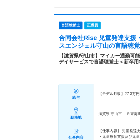
言語聴覚士
正職員
合同会社Rise 児童発達支
スエンジェル守山
の言語聴覚
【滋賀県/守山市】マイカー通勤可
デイサービスで言語聴覚士＜新卒用
【モデル月収】
27.3
万円
給与
滋賀県 守山市
ＪＲ東海道
勤務地
【仕事内容】 児童発達
・児童療育支援及び児童
仕事内容