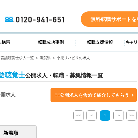
0120-941-651
無料転職サポートを
ド
求人検索
転職成功事例
転職支
言語聴覚士求人一覧
滋賀県
小児リハビリの求人
語聴覚士
公開求人・転職・募集情報一覧
公開求人
非公開求人を含めて紹介してもらう
<<
<
>
>>
1
新着順