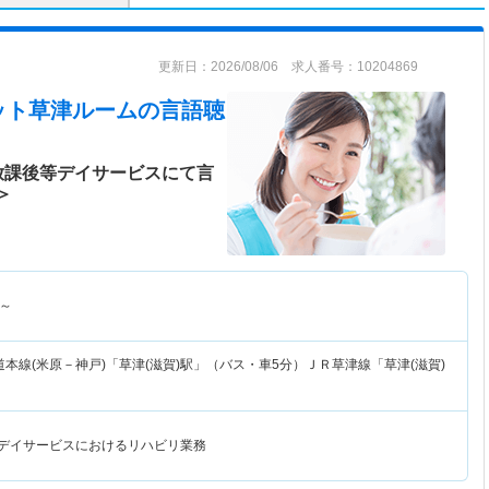
更新日：2026/08/06 求人番号：10204869
ット草津ルーム
の言語聴
放課後等デイサービスにて言
＞
～
本線(米原－神戸)「草津(滋賀)駅」（バス・車5分）ＪＲ草津線「草津(滋賀)
等デイサービスにおけるリハビリ業務