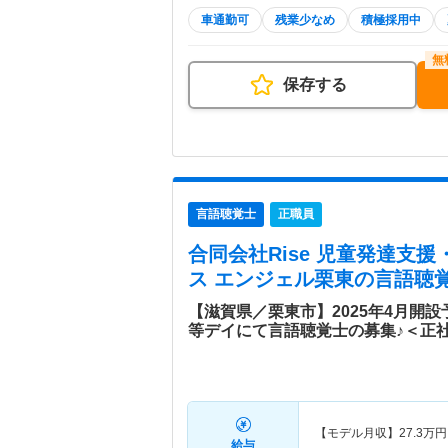
車通勤可
残業少なめ
積極採用中
保存する
言語聴覚士
正職員
合同会社Rise 児童発達支
ス エンジェル栗東
の言語聴覚
【滋賀県／栗東市】2025年4月開
等デイにて言語聴覚士の募集♪＜正
【モデル月収】
27.3
万円
給与