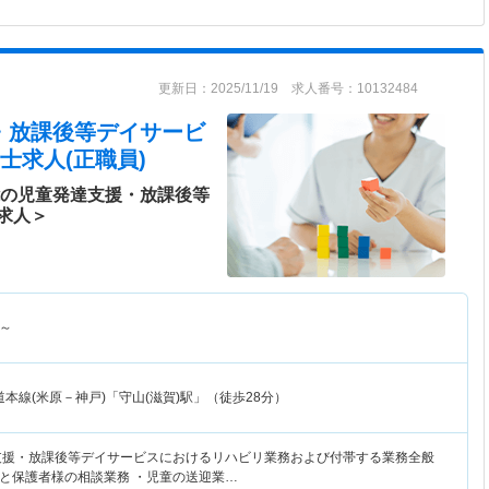
更新日：2025/11/19 求人番号：10132484
援・放課後等デイサービ
士求人(正職員)
能の児童発達支援・放課後等
求人＞
～
本線(米原－神戸)「守山(滋賀)駅」（徒歩28分）
支援・放課後等デイサービスにおけるリハビリ業務および付帯する業務全般
と保護者様の相談業務 ・児童の送迎業…