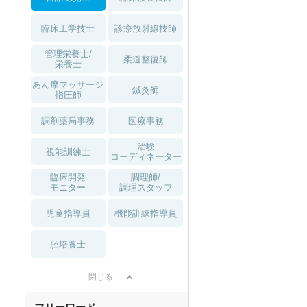
臨床工学技士
診療放射線技師
管理栄養士/
柔道整復師
栄養士
あん摩マッサージ
鍼灸師
指圧師
調剤薬局事務
医療事務
治験
視能訓練士
コーディネーター
臨床開発
調理師/
モニター
調理スタッフ
児童指導員
機能訓練指導員
胚培養士
閉じる