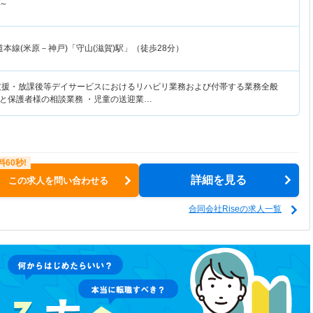
～
本線(米原－神戸)「守山(滋賀)駅」（徒歩28分）
支援・放課後等デイサービスにおけるリハビリ業務および付帯する業務全般
と保護者様の相談業務 ・児童の送迎業…
詳細を見る
この求人を問い合わせる
合同会社Riseの求人一覧