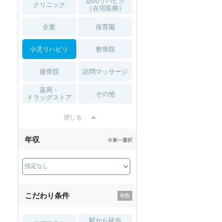
訪問リハビリ
クリニック
（在宅医療）
企業
保育園
小児リハビリ
整骨院
接骨院
訪問マッサージ
薬局・
その他
ドラッグストア
閉じる
年収
※単一選択
こだわり条件
駅から徒歩