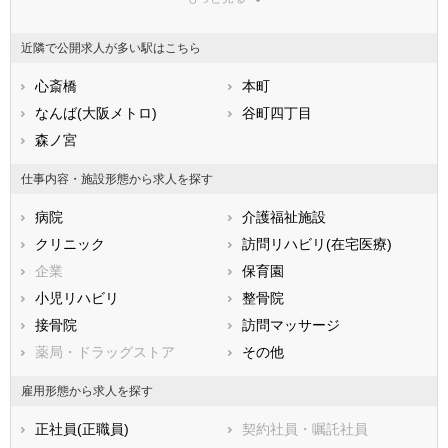
東京都
神奈川県
新潟県
山梨県
長野県
富山県
近隣で公開求人が多い駅はこちら
石川県
福井県
岐阜県
静岡県
心斎橋
愛知県
本町
三重県
滋賀県
なんば(大阪メトロ)
京都府
谷町四丁目
大阪府
兵庫県
森ノ宮
奈良県
和歌山県
鳥取県
島根県
岡山県
仕事内容・施設形態から求人を探す
広島県
山口県
徳島県
病院
介護福祉施設
香川県
愛媛県
高知県
クリニック
訪問リハビリ(在宅医療)
福岡県
佐賀県
長崎県
企業
保育園
熊本県
大分県
宮崎県
小児リハビリ
整骨院
鹿児島県
沖縄県
接骨院
訪問マッサージ
薬局・ドラッグストア
その他
雇用形態から求人を探す
正社員(正職員)
契約社員・嘱託社員