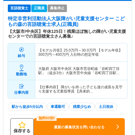
言語聴覚士
正職員
募集停止
特定非営利活動法人大阪障がい児童支援センター こど
もの森
の言語聴覚士求人(正職員)
【大阪市/中央区】年休125日！残業ほぼ無しの障がい児童支援
センターでの言語聴覚士さん募集♪
【モデル月収】
25.0
万円～
30.0
万円
【モデル年収】
300
万円～
400
万円
入社時の想定年収
給与
大阪府 大阪市中央区
大阪市営谷町線「谷町四丁目
駅」（徒歩3分）大阪市営中央線「谷町四丁目駅」
勤務地
（徒歩3分）
【仕事内容】 障がいを持った子ども達の成長を見守
り支援する児童指導員 【具体的…
仕事内容
駅から徒歩5分以内
車通勤可
残業少なめ
土日祝休
最新の募集状況を問い合わせる
保存する