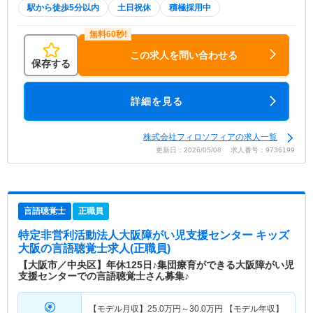
駅から徒歩5分以内
土日祝休
積極採用中
この求人を問い合わせる
保存する
詳細を見る
株式会社フィロソフィアの求人一覧
更新日：2026/05/08 求人番号：9736199
言語聴覚士
正職員
特定非営利活動法人大阪障がい児支援センター キッズ
大阪
の言語聴覚士求人(正職員)
【大阪市／中央区】年休125日♪集団療育ができる大阪障がい児
支援センターでの言語聴覚士さん募集♪
【モデル月収】
25.0
万円～
30.0
万円
【モデル年収】