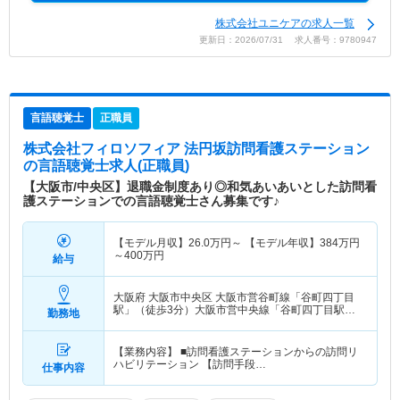
株式会社ユニケアの求人一覧
更新日：2026/07/31 求人番号：9780947
言語聴覚士
正職員
株式会社フィロソフィア 法円坂訪問看護ステーション
の言語聴覚士求人(正職員)
【大阪市/中央区】退職金制度あり◎和気あいあいとした訪問看
護ステーションでの言語聴覚士さん募集です♪
【モデル月収】
26.0
万円～
【モデル年収】
384
万円
～
400
万円
給与
大阪府 大阪市中央区
大阪市営谷町線「谷町四丁目
駅」（徒歩3分）大阪市営中央線「谷町四丁目駅」
勤務地
（徒歩3分）
【業務内容】 ■訪問看護ステーションからの訪問リ
ハビリテーション 【訪問手段…
仕事内容