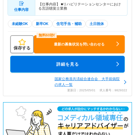
【仕事内容】 ■リハビリテーションセンターにおけ
る言語聴覚士業務
仕事内容
未経験OK
新卒OK
住宅手当・補助
土日祝休
最新の募集状況を問い合わせる
保存する
詳細を見る
国家公務員共済組合連合会 大手前病院
の求人一覧
更新日：2025/05/01 求人番号：9829322