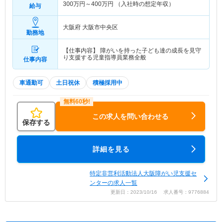
300
万円～
400
万円
（入社時の想定年収）
給与
大阪府 大阪市中央区
勤務地
【仕事内容】 障がいを持った子ども達の成長を見守
り支援する児童指導員業務全般
仕事内容
車通勤可
土日祝休
積極採用中
この求人を問い合わせる
保存する
詳細を見る
特定非営利活動法人大阪障がい児支援セ
ンターの求人一覧
更新日：2023/10/16 求人番号：9776884