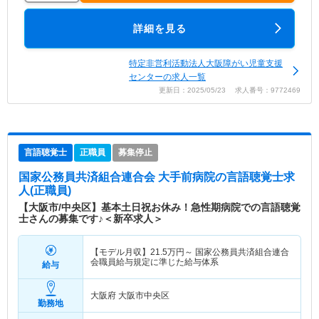
詳細を見る
特定非営利活動法人大阪障がい児童支援
センターの求人一覧
更新日：2025/05/23 求人番号：9772469
言語聴覚士
正職員
募集停止
国家公務員共済組合連合会 大手前病院
の言語聴覚士求
人(正職員)
【大阪市/中央区】基本土日祝お休み！急性期病院での言語聴覚
士さんの募集です♪＜新卒求人＞
【モデル月収】
21.5
万円～
国家公務員共済組合連合
会職員給与規定に準じた給与体系
給与
大阪府 大阪市中央区
勤務地