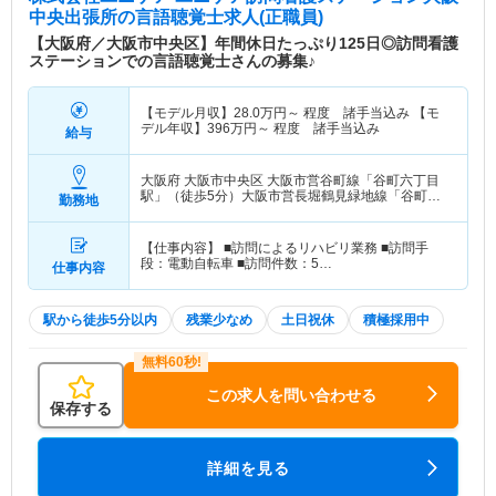
中央出張所
の言語聴覚士求人(正職員)
【大阪府／大阪市中央区】年間休日たっぷり125日◎訪問看護
ステーションでの言語聴覚士さんの募集♪
【モデル月収】
28.0
万円～
程度 諸手当込み 【モ
デル年収】
396
万円～
程度 諸手当込み
給与
大阪府 大阪市中央区
大阪市営谷町線「谷町六丁目
駅」（徒歩5分）大阪市営長堀鶴見緑地線「谷町六
勤務地
丁目駅」（徒歩5分）
【仕事内容】 ■訪問によるリハビリ業務 ■訪問手
段：電動自転車 ■訪問件数：5…
仕事内容
駅から徒歩5分以内
残業少なめ
土日祝休
積極採用中
この求人を問い合わせる
保存する
詳細を見る