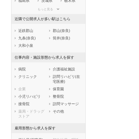
福島県
茨城県
栃木県
群馬県
埼玉県
千葉県
もっと見る
東京都
神奈川県
新潟県
近隣で公開求人が多い駅はこちら
山梨県
長野県
富山県
石川県
福井県
岐阜県
近鉄郡山
郡山(奈良)
静岡県
愛知県
三重県
九条(奈良)
筒井(奈良)
滋賀県
京都府
大阪府
大和小泉
兵庫県
奈良県
和歌山県
仕事内容・施設形態から求人を探す
鳥取県
島根県
岡山県
広島県
山口県
徳島県
病院
介護福祉施設
香川県
愛媛県
高知県
クリニック
訪問リハビリ(在
宅医療)
福岡県
佐賀県
長崎県
企業
保育園
熊本県
大分県
宮崎県
小児リハビリ
整骨院
鹿児島県
沖縄県
接骨院
訪問マッサージ
薬局・ドラッグ
その他
ストア
雇用形態から求人を探す