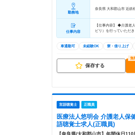
奈良県 大和郡山市
近鉄
勤務地
【仕事内容】 ◆介護老
ビリ）を行っていただき
仕事内容
車通勤可
未経験OK
寮・借り上げ
保存する
言語聴覚士
正職員
医療法人悠明会 介護老人保
語聴覚士求人(正職員)
【奈良県/大和郡山市】年間休日11