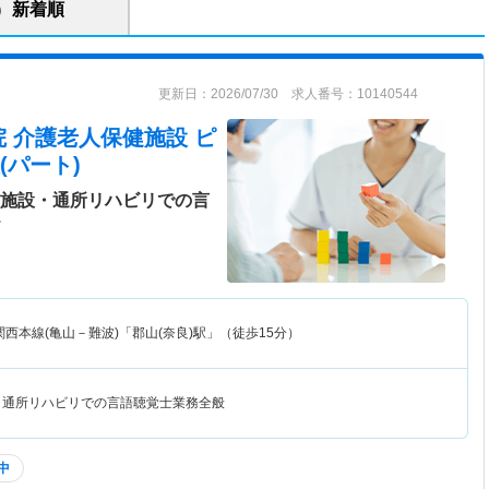
新着順
更新日：2026/07/30 求人番号：10140544
 介護老人保健施設 ピ
(パート)
健施設・通所リハビリでの言
＞
関西本線(亀山－難波)「郡山(奈良)駅」（徒歩15分）
・通所リハビリでの言語聴覚士業務全般
中