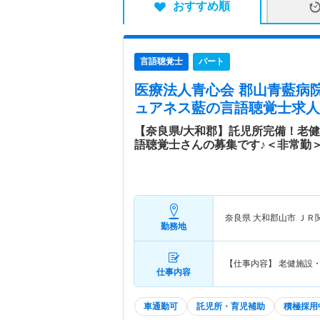
おすすめ順
言語聴覚士
パート
医療法人青心会 郡山青藍病院
ュアネス藍
の言語聴覚士求人
【奈良県/大和郡】託児所完備！老
語聴覚士さんの募集です♪＜非常勤
奈良県 大和郡山市
ＪＲ
勤務地
【仕事内容】 老健施設
仕事内容
車通勤可
託児所・育児補助
積極採用