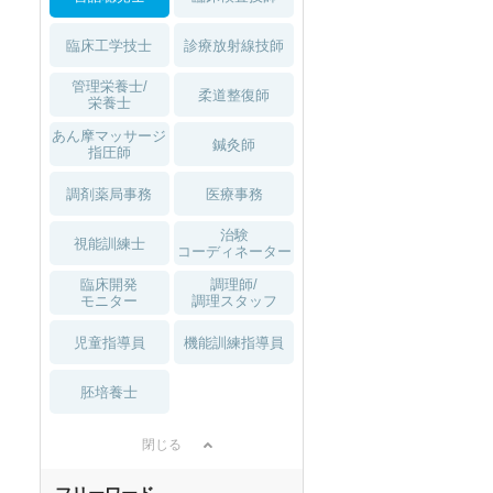
臨床工学技士
診療放射線技師
管理栄養士/
柔道整復師
栄養士
あん摩マッサージ
鍼灸師
指圧師
調剤薬局事務
医療事務
治験
視能訓練士
コーディネーター
臨床開発
調理師/
モニター
調理スタッフ
児童指導員
機能訓練指導員
胚培養士
閉じる