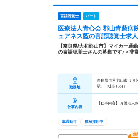
言語聴覚士
パート
医療法人青心会 郡山青藍病院
ュアネス藍
の言語聴覚士求人
【奈良県/大和郡山市】マイカー通
の言語聴覚士さんの募集です♪＜非
奈良県 大和郡山市
ＪＲ
駅」（徒歩15分）
勤務地
【仕事内容】 介護老人
仕事内容
車通勤可
積極採用中