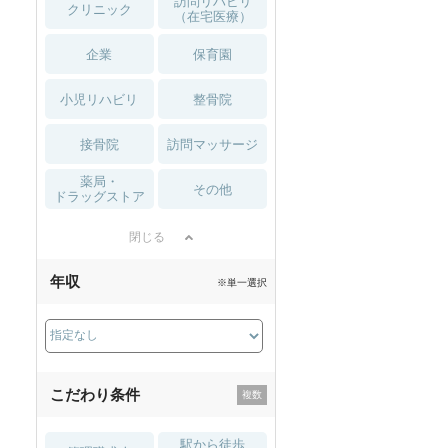
訪問リハビリ
クリニック
（在宅医療）
企業
保育園
小児リハビリ
整骨院
接骨院
訪問マッサージ
薬局・
その他
ドラッグストア
閉じる
年収
※単一選択
こだわり条件
駅から徒歩