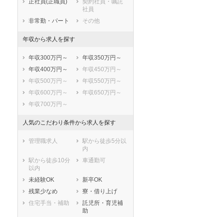
正社員(正職員)
契約社員・嘱託
社員
非常勤・パート
その他
年収から求人を探す
年収300万円～
年収350万円～
年収400万円～
年収450万円～
年収500万円～
年収550万円～
年収600万円～
年収650万円～
年収700万円～
人気のこだわり条件から求人を探す
管理職求人
駅から徒歩5分以
内
駅から徒歩10分
車通勤可
以内
未経験OK
新卒OK
残業少なめ
寮・借り上げ
住宅手当・補助
託児所・育児補
助