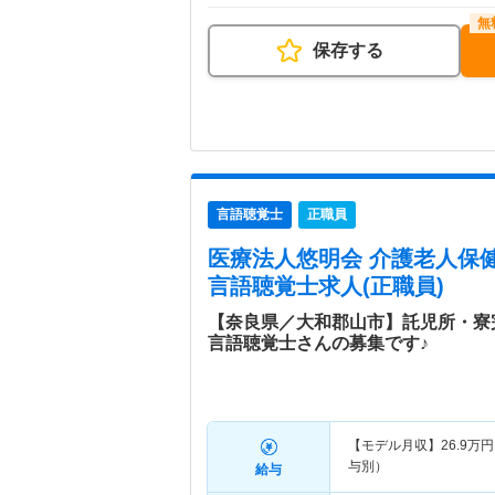
保存する
言語聴覚士
正職員
医療法人悠明会 介護老人保
言語聴覚士求人(正職員)
【奈良県／大和郡山市】託児所・寮
言語聴覚士さんの募集です♪
【モデル月収】
26.9
万円
与別）
給与