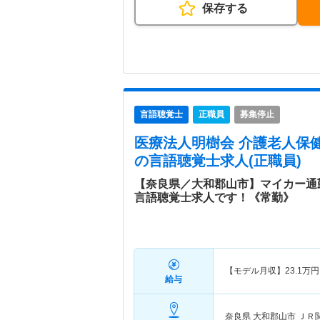
保存する
言語聴覚士
正職員
募集停止
医療法人明樹会 介護老人保
の言語聴覚士求人(正職員)
【奈良県／大和郡山市】マイカー通
言語聴覚士求人です！《常勤》
【モデル月収】
23.1
万円
給与
奈良県 大和郡山市
ＪＲ