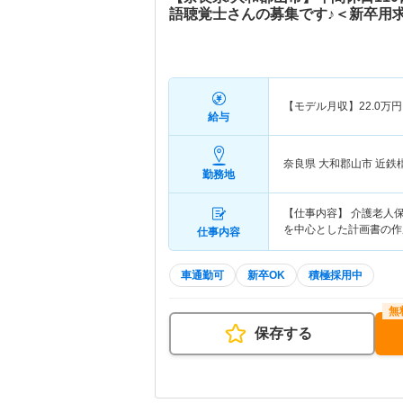
語聴覚士さんの募集です♪＜新卒用
【モデル月収】
22.0
万円
給与
奈良県 大和郡山市
近鉄
勤務地
【仕事内容】 介護老人
を中心とした計画書の作
仕事内容
車通勤可
新卒OK
積極採用中
保存する