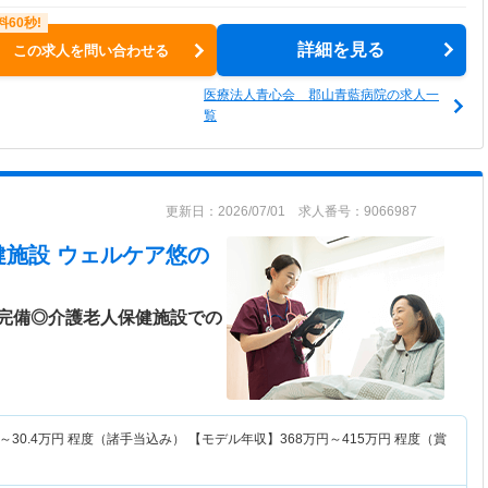
詳細を見る
この求人を問い合わせる
医療法人青心会 郡山青藍病院の求人一
覧
更新日：2026/07/01 求人番号：9066987
健施設 ウェルケア悠
の
完備◎介護老人保健施設での
～
30.4
万円
程度（諸手当込み） 【モデル年収】
368
万円～
415
万円
程度（賞