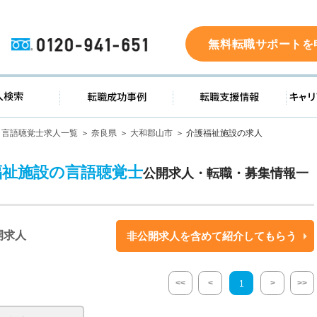
0120-941-651
無料転職サポートを
ド
求人検索
転職成功事例
転職支
言語聴覚士求人一覧
奈良県
大和郡山市
介護福祉施設の求人
福祉施設の言語聴覚士
公開求人・転職・募集情報一
開求人
非公開求人を含めて紹介してもらう
<<
<
>
>>
1