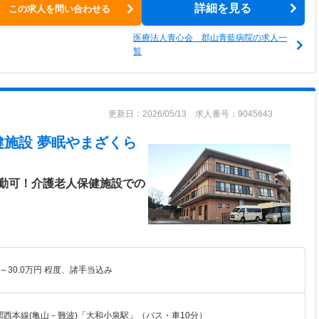
詳細を見る
この求人を問い合わせる
医療法人青心会 郡山青藍病院の求人一
覧
更新日：2026/05/13 求人番号：9045643
健施設 夢眠やまざくら
勤可！介護老人保健施設での
～
30.0
万円
程度、諸手当込み
関西本線(亀山－難波)「大和小泉駅」（バス・車10分）