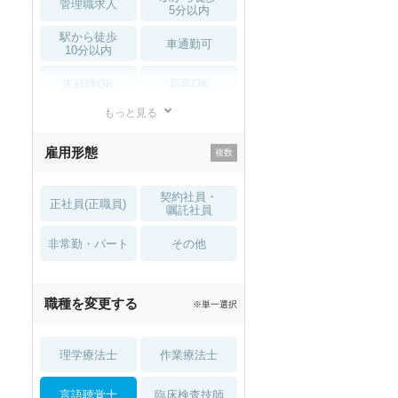
管理職求人
5分以内
駅から徒歩
車通勤可
10分以内
未経験OK
新卒OK
もっと見る
残業少なめ
寮・借り上げ
雇用形態
託児所・
住宅手当・補助
育児補助
契約社員・
正社員(正職員)
土日祝休
無資格 OK
嘱託社員
非常勤・パート
積極採用中
WEB面接OK
その他
2027年4月入職可
夏～秋入職可
職種を変更する
※単一選択
1月入職可
理学療法士
作業療法士
言語聴覚士
臨床検査技師