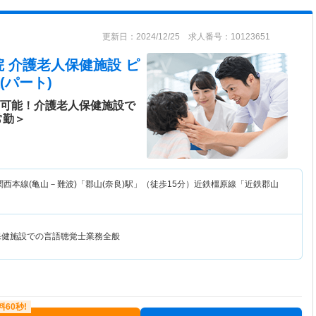
更新日：2024/12/25 求人番号：10123651
 介護老人保健施設 ピ
(パート)
勤可能！介護老人保健施設で
常勤＞
関西本線(亀山－難波)「郡山(奈良)駅」（徒歩15分）近鉄橿原線「近鉄郡山
保健施設での言語聴覚士業務全般